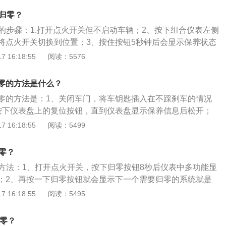
SERVICE标志闪烁，而起动发动机后标志消失，表明该车应进
况等，大保养和小保养应该交替使用，对车辆的保养效果最
养）后松开。4、在松开“复位”按钮后极短时间内按住“BC”按
是指定期对汽车相关部分进行检查、清洁、补给、润滑、调整
么归零？
作人员会及时消除车辆的保养灯。
，切换至想要复位的保养信息界面后松开。5、极短时间内再
预防性工作，又称汽车维护。现代的汽车保养主要包含了对发
零的步骤：1.打开点火开关但不启动车辆；2、按下组合仪表左侧
持续数秒，直到仪表盘液晶显示屏内出现“RESET”信息提示后松
、变速箱系统、空调系统、冷却系统、燃油系统、动力转向系统
将点火开关切换到位置；3、按住按钮5秒钟后会显示保养状态
时间内再次按压持续数秒，直到出现“RESET√”信息表示复位
车保养的目的是保持车容整洁，技术状况正常，消除隐患，预
保养周期、显示换油保养、保养检查和剩余里程；4、按住按
 16:18:55
阅读：5576
劣化过程，延长使用周期。
复位模式，在闪烁过程中先松开按钮然后再次按下，再松开按
行复位。宝马x4的车身尺寸分别为4683mm、1890mm、163
零的方法是什么？
0mm。动力方面，宝马x4推出2.0t与3.0t两个排量，其中2.0t最
零的方法是：1、关闭车门，将车钥匙插入在不踩刹车的情况
、245匹，3.0t版本的最大马力为306匹。
按下仪表盘上的复位按钮，直到仪表盘显示保养信息后松开；
，松开后再按数秒复位按钮，看到复位成功后即可。以2021款宝马
 16:18:55
阅读：5499
小型车，车身尺寸是：长3874mm、宽1727mm、高1452m
m，行李箱容积为211l到731l，车身重量为1321kg。
零？
的方法：1、打开点火开关，按下归零按钮8秒后仪表中多功能显
；2、再按一下归零按钮就会显示下一个需要归零的系统就是
归零，再按一下就会再显示下一个需要归零的系统，每按一下
 16:18:55
阅读：5495
x4的车身尺寸分别为4683mm、1890mm、1636mm，轴
力方面，宝马x4推出2.0T与3.0T两个排量，其中2.0T最大马力
归零？