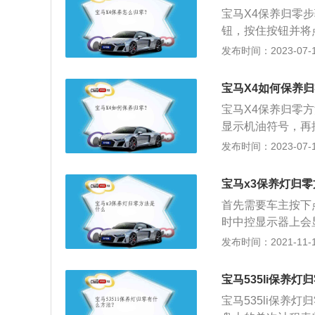
分别为184匹、24
宝马X4保养归零
钮，按住按钮并将
示的内容，包括保
发布时间：2023-07-17
秒钟即可进入复位
可对里程保养进行
宝马X4如何保养
型尺寸为4763mm
宝马X4保养归零
节弹簧减震支柱前
显示机油符号，再
会再显示下一个需
发布时间：2023-07-17
X5的一款SUV
前脸上，尾部造型
宝马x3保养灯归
出2.0T与3.0T
首先需要车主按下
匹。
时中控显示器上会
置车辆保养信息,
发布时间：2021-11-10
话，那么可以到维
用是比较的重要，
宝马535li保养灯
车主需要对汽车进
宝马535li保养
示灯亮起，不用惊