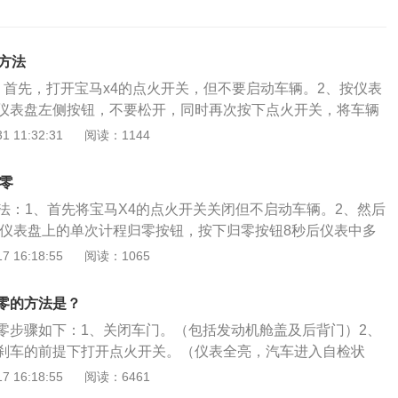
方法
。首先，打开宝马x4的点火开关，但不要启动车辆。2、按仪表
仪表盘左侧按钮，不要松开，同时再次按下点火开关，将车辆
住按钮。继续按住仪表盘左侧的按钮，大概5秒钟后会显示车辆
 11:32:31
阅读：1144
包括保养周期、显示换油保养、保养检查以及剩余里程等。
下。按住按钮5秒钟就可以进入复位模式，在保养灯闪烁的过程
归零
着再次按下，再松开按钮，即可完成对里程保养的复位。保养
方法：1、首先将宝马X4的点火开关关闭但不启动车辆。2、然后
醒车主车辆应该做及时做保养，汽车保养指的就是车主根据厂
辆仪表盘上的单次计程归零按钮，按下归零按钮8秒后仪表中多
的实际情况，定期对车内的损坏部件进行检查、清洗、补充、
油符号。3、然后再将汽车的点火开关打开。4、按住按钮5秒
 16:18:55
阅读：1065
换，以提前做好预防工作。汽车保养通常可以分为小保养和大
态显示的内容，包括保养周期，显示保养期限和剩余里程。
是车主使用车辆一段时间后，根据厂家要求的时间或者里程，
钟即可进入复位模式，在闪烁过程中先松开按钮、再次按下、再
零件的稳定性做的例行保养项目，包括更换机油、机油滤芯，
零的方法是？
里程保养进行复位。保养灯，是车厂设置的让车主按一定里程
物机油、半合成机油以及合成机油的使用寿命不同，建议车主
零步骤如下：1、关闭车门。（包括发动机舱盖及后背门）2、
功能，以仪表或屏幕信息或指示灯的形式，提醒车主机型保
准。机油滤清器滤芯通常可以分为常规滤芯和长效滤芯，其中
刹车的前提下打开点火开关。（仪表全亮，汽车进入自检状
就是做完保养后，对提醒信息进行一个归零复位，也就是信息
寿命较短，长效机油滤芯使用寿命相对较长。大保养则是在小
示屏将会显示车辆存在的故障及提醒）3、持续按住仪表盘右
 16:18:55
阅读：6461
上的SERVICE标志为保养周期指示标志，当点火开关在ON
检查车辆各机件的状况，比如有没有油液泄漏、各橡胶件有没
直到仪表盘液晶屏的显示内容从公里数变成最近提示的保养信息