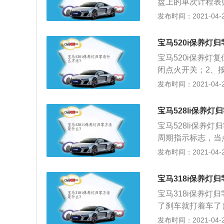
盘上的单次计程表
里要注意第2步的
发布时间：2021-04-28
数，当显示屏显示0
宝马520i保养灯
宝马520i保养灯
闭点火开关；2、
示时（仪表上应无
发布时间：2021-04-28
5”后，重新打开点
松开，等待保养提
宝马528li保养灯
检查是否清除成功
宝马528li保养灯
周期指示标志，当点
动发动机后标志消
发布时间：2021-04-28
发动机熄火的情况
将点火开关置于ON
宝马318i保养灯
E”标志；4、拉
宝马318i保养灯
示。，将发动机熄火
了刹车就打着车了
E”标志消失。
小扭按住不要动等
发布时间：2021-04-28