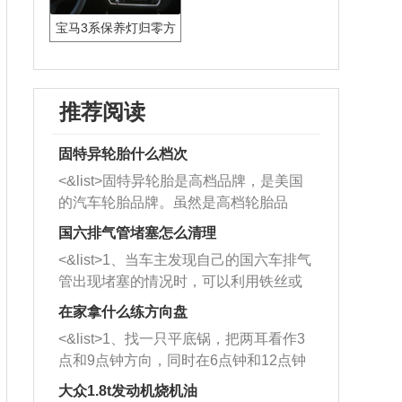
宝马3系保养灯归零方
法
推荐阅读
固特异轮胎什么档次
<&list>固特异轮胎是高档品牌，是美国
的汽车轮胎品牌。虽然是高档轮胎品
牌，但是中高低端的轮胎都有生产，这
国六排气管堵塞怎么清理
也是为了更好的开拓市场。
<&list>1、当车主发现自己的国六车排气
管出现堵塞的情况时，可以利用铁丝或
者是细棍，直接将杂物给取出来，如果
在家拿什么练方向盘
堵塞情况比较严重，也可以采取应急措
<&list>1、找一只平底锅，把两耳看作3
施。 <&list>2、直接利用木棍将所有的
点和9点钟方向，同时在6点钟和12点钟
杂物推到排气管里面的位置处，然后将
方向做一个标记。 <&list>2、双手握住
三元催化器拆解开，就可以将堵塞的东
大众1.8t发动机烧机油