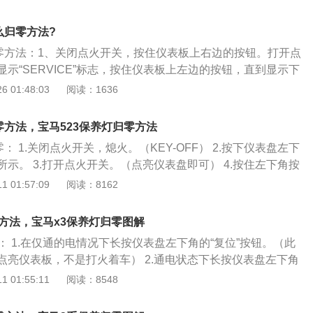
目的图标的时候长按出来REST？然后按着别动；5、之后提示
么归零方法?
归零方法：1、关闭点火开关，按住仪表板上右边的按钮。打开点
示“SERVICE”标志，按住仪表板上左边的按钮，直到显示下
松开；2、关闭点火开关，按下组合仪表上的日行驶里程表复
 01:48:03
阅读：1636
关，松开日行驶里程表后显示屏出现“service”（保养）；3、
表上钟的调节按钮，直到“service？？？？km”或“servic
零方法，宝马523保养灯归零方法
：“servicein15000km”（15000km保养），关闭点火开
： 1.关闭点火开关，熄火。（KEY-OFF） 2.按下仪表盘左下
示。 3.打开点火开关。（点亮仪表盘即可） 4.按住左下角按
ILSERVICE”或“INSPECTION”与“RESET”字样。 5.松开
 01:57:09
阅读：8162
持续约5秒直至“RESET”开始闪烁。 6.松开按钮，再次按住
间隔显示。 8.再次按压按钮，出现“ENDSIA”字样。 9.复位完
零方法，宝马x3保养灯归零图解
有宝马标志性设计因素，车身修长大气、硬朗动感、线条流畅，
： 1.在仅通的电情况下长按仪表盘左下角的“复位”按钮。（此
新7系类似的前脸，很像7系，车身修长，尾部排气筒535是双侧
点亮仪表板，不是打火着车） 2.通电状态下长按仪表盘左下角
整体较为沉稳；精细的做工以及丰富的配置受到了网友的好
到仪表盘中间出现出现相关的保养信息。 3.单次按压“复位”按钮
 01:55:11
阅读：8548
匀严实；空调效果不错，音响一般，方向盘手感不错，显示器
。 4.切换至想要复位的保养信息，长按“复位”按钮直到出现
 5.继续长按“复位”按钮，直到再次出现一个弹框显示正在重