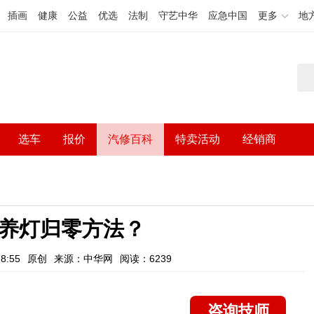
插画
健康
公益
优选
法制
守艺中华
应急中国
更多
地
选车
报价
汽修百科
特卖活动
经销商
保养灯归零方法？
8:55
原创
来源：中华网
阅读：6239
咨询技师