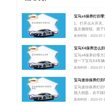
宝马x4保养灯归零
1、打开点火开关
盘左侧按钮。按下
启动。3、继续按
发布时间：2023-07-31
保养相关的内容，
4、松开按钮再按
宝马X4保养怎么
中，先松开按钮接
宝马x4保养归零
灯亮起，是为了提
按一下宝马X4车
家的建议以及车辆
功能显示器显示机
发布时间：2023-07-17
润滑、调整或者更
钟后会显示保养状
保养，小保养指的
5、按住按钮5秒
为了保证车辆内部
宝马迷你保养灯归
松开按钮，即可对
由于不同品牌的矿
宝马迷你保养灯归
或时间设置的提醒
直接以厂家推荐为
插入钥匙，在不踩
养。保养灯归零，
常规机油滤芯使用
态，仪表盘液晶显
发布时间：2023-07-17
重置。仪表板显示屏
保养的基础上全面
侧“复位”按钮，