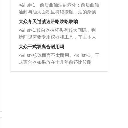
平底锅两耳，然后往左打半圈、一圈、
西取出来。但如果是因为积碳过多引起
<&list>1、前后曲轴油封老化：前后曲轴
一圈半的练习，往右同样也要打相同的
的堵塞，就需要将三元催化器泡在草酸
油封与油大面积且持续接触，油的杂质
圈数。 <&list>3、最后强调要反复练
中进行清洗。 <&list>3、也可以利用清
和发动机内持续温度变化使其密封效果
习，这样就可以形成肌肉记忆，在真实
大众冬天过减速带咯吱咯吱响
洗剂对堵塞的情况得到解决，将清洗剂
逐渐减弱，导致渗油或漏油。<&list>2、
驾驶车辆时，不需要记忆也能打好方
放在燃油箱中，与燃油混合后，车辆启
<&list>1.转向器拉杆头有较大间隙，判
活塞间隙过大：积碳会使活塞环与缸体
向。
动时，就可以和汽油一起进入到燃烧
断间隙需要专用仪器和工具，车主本人
的间隙扩大，导致机油流入燃烧室中，
室，最后形成废气排出，就可以让三元
无法制作，需要将车辆送到修理厂或4s
造成烧机油。<&list>3、机油粘度。使用
大众干式双离合耐用吗
催化器得到清洗，排气管堵塞的情况就
店；<&list>2.车辆半轴套管防尘罩破
机油粘度过小的话，同样会有烧机油现
<&list>总体而言不太耐用。<&list>1、干
能够得到解决。
裂，破裂后会出现漏油现象，使半轴磨
象，机油粘度过小具有很好的流动性，
式离合器如果放在十几年前还比较耐
损严重，磨损的半轴容易损坏，产生异
容易窜入到气缸内，参与燃烧。<&list>
用，但是由于现在的汽车发动机动力输
响；<&list>3.稳定器的转向胶套和球头
4、机油量。机油量过多，机油压力过
出越来越高，使得干式离合器散热不足
老化，一般是使用时间过长造成的。解
大，会将部分机油压入气缸内，也会出
的缺陷也逐渐暴露出来。<&list>2、由于
决方法是更换新的质量好的转向橡胶套
现烧机油。<&list>5、机油滤清器堵塞：
干式双离合的工作环境暴露在空气中，
和球头。
会导致进气不畅，使进气压力下降，形
而离合器的散热也是通离合器罩上面的
成负压，使机油在负压的情况下吸入燃
几个小孔来进行散热。但是在行驶过程
烧室引起烧机油。<&list>6、正时齿轮或
中变速箱需要换挡，就不得不使得离合
链条磨损：正时齿轮或链条的磨损会引
器频繁工作。<&list>3、长时间的低速行
起气阀和曲轴的正时不同步。由于轮齿
驶以及过于频繁的启停，导致离合器的