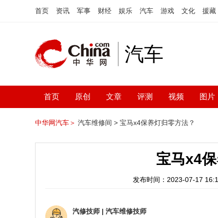
首页
资讯
军事
财经
娱乐
汽车
游戏
文化
援藏
汽车
首页
原创
文章
评测
视频
图片
中华网汽车＞
汽车维修间 >
宝马x4保养灯归零方法？
宝马x4
发布时间：2023-07-17 16:1
汽修技师
|
汽车维修技师