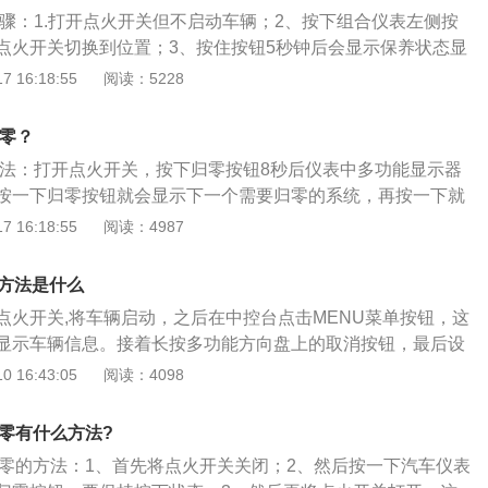
5匹，3.0T版本的最大马力为306匹。
步骤：1.打开点火开关但不启动车辆；2、按下组合仪表左侧按
点火开关切换到位置；3、按住按钮5秒钟后会显示保养状态显
养周期，显示换油保养、保养检查和剩余里程；4、按住按钮5
 16:18:55
阅读：5228
模式，在闪烁过程中先松开按钮、再次按下、再松开按钮，即
复位。宝马X4是一款中型SUV，车身结构为5门5座跨界车，车
归零？
、1926mm、1632mm，轴距为2864mm，悬架系统采用了双球
方法：打开点火开关，按下归零按钮8秒后仪表中多功能显示器
桥和五连杆后悬架组合。
按一下归零按钮就会显示下一个需要归零的系统，再按一下就
要归零的系统，每按一下就显示一个系统。宝马X4是介于X3与
 16:18:55
阅读：4987
车型，受到3系的启发，与中网连接在一起的前车灯组同样出现在
与新3系保持了高相似度，侧身与X6极为相似。宝马X4先期推
零方法是什么
两个排量，其中2.0T最大马力为184匹，3.0T版本的最大马力为306
点火开关,将车辆启动，之后在中控台点击MENU菜单按钮，这
显示车辆信息。接着长按多功能方向盘上的取消按钮，最后设
就可以看到中控保养提示灯归零了。如果自己不会汽车归零的
 16:43:05
阅读：4098
修厂用归零设备进行归零，而且花费的时间不长。保养灯的作
一般是用来记录一些至关重要配件的使用程度，间接起到提醒
归零有什么方法?
行相关的配件保养了。如果在驾驶过程中，遇到仪表盘保养提
灯归零的方法：1、首先将点火开关关闭；2、然后按一下汽车仪表
慌，别影响驾驶。