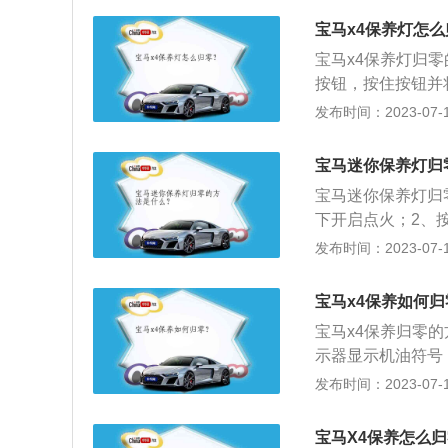
位置，显示屏上的
有老化、磨损的情
（如刹车片及机油保
行保养。汽车保养
宝马x4保养灯怎
好，做完保养后工
钮可切换保养内容
或更换某些零件的
宝马x4保养灯归
次按住“BC”按钮
动机系统(引擎)
按钮，按住按钮并
开。6、松开后极短
等的保养范围。汽
显示的内容，包括
发布时间：2023-07-17
完成。
防故障发生，减缓
钮5秒钟即可进入
钮即可对里程保养进
宝马迷你保养灯归
6mm，轴距为281
宝马迷你保养灯归
大马力分别为184匹
下开启点火；2、
3、选择reset
发布时间：2023-07-17
迷你为例，其是一款
m，轴距为2495m
宝马x4保养如何归
宝马x4保养归零
示器显示机油符号
后制动摩擦片系统
发布时间：2023-07-17
就显示一个系统。宝马
距为2810mm。动
宝马X4保养怎么