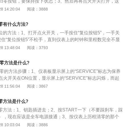
归零按钮，要保持按下状态；3、然后再将点火开关打开，这
按钮操作仍要保持按住的状态；4、最后里程表就会开始倒计
 14:20:04
阅读：3888
000.0时立刻松开按钮，这样就使保养灯完成归零。
归零有什么方法?
复位的方法：1、打开点火开关，一手按住“复位按钮5”，一手关
按住“复位按钮5”不松手，直到仪表上的时钟和里程数完全不显
任何显示，黑屏），松开按钮；3、一手再次按住“复位按钮
 13:48:04
阅读：3793
火开关。此时仪表上的保养提示在闪烁，按住“复位按钮5”不要
示不闪烁后，松开按钮；4、重新打开点火开关或启动车辆，
归零方法是什么?
。
归零的方法步骤：1、仪表板显示屏上的“SERVICE”标志为保养
火开关在ON位置，显示屏上的“SERVICE”标志闪烁，而起
失，表明该车应进行保养。保养后应进行保养灯归零；2、在
 11:56:04
阅读：3867
下，压下转速表下面的短程距离计数器复位按钮并按住；3、
位置，放开短程距离计数器复位按钮，显示屏出现“SERVIC
归零方法是什么?
出时钟上的分钟按钮，向右转动分钟按钮，显示屏上出现里程显
归零方法：1、钥匙插进去；2、按START一下（不要踩刹车，踩
，提醒信息复位；5、将点火开关置于ON位置，“SERVIC
），现在应该是全车电源接通；3、按仪表上历程清零的那个
里面出来保养的那个符号了之后；4、按一下松开一下等切换
 10:03:04
阅读：3886