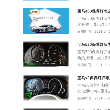
到你保养的什么项
OK就复位了。
宝马e60保养灯怎
宝马e60保养灯
火开关，显示屏上显
一次维护里程后再
发布时间：2021-04-26
位按钮，打开点火开
在秒内向左转动组合仪
宝马520保养灯归
e”复位，显示屏上出现
宝马520保养灯归零
关。
角的按钮，如上图所
钮持续5秒，知道出现“O
发布时间：2021-03-11
按钮，再次按下按钮
按钮。 7.新的保养
宝马x3保养灯归
成。 整体造型具
宝马x3保养灯归零
网友评价“外观和
处仅通电为仅通电
双管。内饰方面，
的“复位”按键，直
发布时间：2021-03-11
评，接缝处做工均
可切换其他保养信息
控制方便人性化。
弹框询问是否重置。