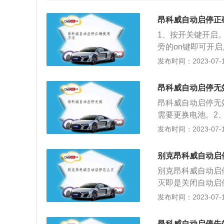
昂科威自动启停正
1、按开关键开启
旁的on键即可开
车，发动机就会自
发布时间：2023-07-17
机。自动启停就是
火，当需要继续前
昂科威自动启停无
时配备自动启停以
昂科威自动启停无
提高了车辆的燃油
需要更换电池。2
闭，如果要永久关
时需检查自动启停
发布时间：2023-07-17
动启停功能，这个
定值的时候，一般
上起步，也要关闭
起来。解决方案：
别克昂科威自动启
过低。到了冬天之
别克昂科威自动启
动启停也是不会启
灭即是关闭自动启
车，坡道过陡导致
止行驶时，司机踩
发布时间：2023-07-17
的优缺点：1、优
机空转动，无挡。
在城市交通中等待
有足够的能量进行
在发动机熄火后其
昂科威自动启停失