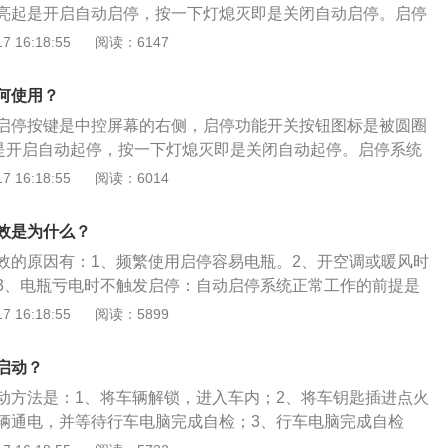
亮起是开启自动启停，按一下灯熄灭即是关闭自动启停。启停
当车辆因为拥堵或者路口停止行进，驾驶员踩下制动踏板，停
 16:18:55
阅读：6147
威自动启停不工作可能原因：1、只有在蓄电池电量大于6
会被激活。2、车内温度不得小于6℃，车外温度不得小于1
何使用？
未达到标准工作温度。4、方向盘角度偏离30°以上，启停功能工
启停按键是中控屏幕的右侧，启停功能开关按钮图标是被圆圈
是开启自动起停，按一下灯熄灭即是关闭自动起停。启停系统
下：1.当车辆因为拥堵或者路口停止行进。驾驶员踩下制动踏
 16:18:55
阅读：6014
候，Start/Stop系统自动检测。2.检测项目包括：发动机空转
定系统的车轮转速传感器显示为零；电子电池传感器显示有足
效是为什么？
次启动。3.满足如上三个条件后，发动机自动停止转动。4.当
效的原因有：1、频繁使用启停容易电瓶。2、开空调或暖风时
那一刻，发动机启动继续工作。
3、电瓶亏电时不触发启停：自动启停系统正常工作的前提是
量，如果电池电量不足会导致自动启停系统无法正常工作。
 16:18:55
阅读：5899
动启停按键，导致系统关闭。有关自动启停大的资料如下：1、
是在车辆行驶过程中临时停车（例如等红灯）的时候，自动熄
启动？
进的时候，系统自动重启发动机的一套系统。2、在等红灯或
动方法是：1、将车辆解锁，进入车内；2、将车钥匙插进点火
以尽量降低发动机怠速空转时间以减少不必要的燃油消耗。另
辆通电，并等待行车电脑完成自检；3、行车电脑完成自检
机可有效降低噪音和振动，带来更好的驾驶感受。
次转动车钥匙，将车辆打火启动即可。昂科威车身尺寸是：长