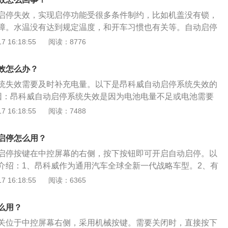
致。很多汽车都装备自动启停系统，自动启停系统正常工作的
耐用的起动机和蓄电池。一般的起动机设计允许通过很大的工
启停失效，实现启停功能受很多条件制约，比如机盖没有锁，
够的电量，如果电池电量不足会导致自动启停系统无法正常工
间很短。反复使用起动机容易造成起动机过热损坏，因此具备
障。水温没有达到规定温度，和开车习惯也有关等。自动启停
动机必须比普通上起动机耐用很多。
启停就是在车辆行驶过程中临时停车(例如等红灯)的时候，自
 16:18:55
阅读：8776
续前进的时候，系统自动重启发动机的一套系统。英文名称ST
称STT。STT智能节油系统是一套控制发动机启动和停止的系统。
效怎么办？
动启停它的作用主要不是在高速状态下，而是在车子低速和反
统失效需要及时补充电量。以下是昂科威自动启停系统失效的
可以帮助自动关闭发动机，避免不必要的油耗，还能减少咱们
因：昂科威自动启停系统失效是因为电池电量不足或电池需要
怠速时间少，发动机积碳也就减少，所以基于这些原因而研发
量不足：很多汽车都装备自动启停系统，自动启停系统正常工
 16:18:55
阅读：7488
有足够的电量，如果电池电量不足会导致自动启停系统无法正
：昂科威作为通用汽车全球全新一代战略车型，外形设计秉承
启停怎么用？
愿景概念车的设计精髓，配有全新造型智能降阻进气格栅、铝合金
启停按键在中控屏幕的右侧，按下按钮即可开启自动启停。以
造型镀铬双排气管、19寸多幅铝合金轮毂、多功能外后视镜。
介绍：1、昂科威作为通用汽车全球全新一代战略车型。2、有
两种排量可选，每种排量都有两驱和四驱车型。1.5T搭配7档双离合
 16:18:55
阅读：6365
配6档手自一体变速器。3、配备HID自动感应大灯、LED日间行
顶行李架、19吋超大铝合金轮毂等。内饰整体上采用双色搭
么用？
理石纹的饰板。车内采用蓝色的氛围灯，别克昂科威还配备全
关位于中控屏幕右侧，采用机械按键。需要关闭时，直接按下