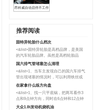
昂科威自动启停不工作
的原因
推荐阅读
固特异轮胎什么档次
<&list>固特异轮胎是高档品牌，是美国
的汽车轮胎品牌。虽然是高档轮胎品
牌，但是中高低端的轮胎都有生产，这
国六排气管堵塞怎么清理
也是为了更好的开拓市场。
<&list>1、当车主发现自己的国六车排气
管出现堵塞的情况时，可以利用铁丝或
者是细棍，直接将杂物给取出来，如果
在家拿什么练方向盘
堵塞情况比较严重，也可以采取应急措
<&list>1、找一只平底锅，把两耳看作3
施。 <&list>2、直接利用木棍将所有的
点和9点钟方向，同时在6点钟和12点钟
杂物推到排气管里面的位置处，然后将
方向做一个标记。 <&list>2、双手握住
三元催化器拆解开，就可以将堵塞的东
大众1.8t发动机烧机油