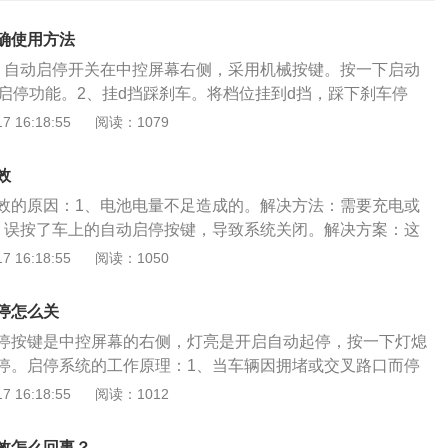
确使用方法
。自动启停开关在中控屏幕右侧，采用机械按键。按一下启动
启启停功能。2、挂d挡踩刹车。将档位挂到d挡，踩下刹车停
动熄火。3、松开刹车启动。将刹车松开即可自动启动发动
 16:18:55
阅读：1079
在车辆行驶过程中临时停车，比如等红灯的时候，会自动熄
进的时候，系统会自动重启发动机的一套系统。有些车型会同
效
及自动驻车功能，不用脚踩刹车踏板，可以解放脚部疲劳，还
效的原因：1、电池电量不足造成的。解决方法：需要充电或
经济性。如果想要关闭自动启停功能就需要车主每次开车时关
、误按了车上的自动启停按键，导致系统关闭。解决方案：这
闭只能去4s店进行设置。遇到堵车严重的节日时，建议关闭自
是否正常工作。3、冷车启动。车上发动机的水温没有达到额
 16:18:55
阅读：1050
功能起步较慢，在拥堵的路段可能会一直被加塞。并且在坡道
情况下水温大概是七八十度区间，尤其是冬天之后水温比较难
这项功能，不然有可能造成起步反应慢而溜车。
要等待水温达到合适温度在启动自动启停系统。4、外界温度
停怎么关
后如果外界的温度过低，车里面开的热风温度调得比较高，自
停按键是中控屏幕的右侧，灯亮是开启自动起停，按一下灯熄
动的。解决方案：适当控制车内空调温度；5、坡道上面停
停。启停系统的工作原理：1、当车辆因拥堵或交叉路口而停
自动启停无效。解决方案：尽量避免在陡坡停车。自启停功能
下刹车踏板，停下来挂挡，此时启停系统自动检测。2、发动
 16:18:55
阅读：1012
点：可以减少不必要的燃油消耗，降低排放提高燃油经济性。
3、防抱死系统的轮速传感器显示为零，电子电池传感器显示
信号灯或是堵车时，能够尽量降低发动机怠速空转时间，并且
下一次启动。昂科威自动启停系统失效的原因：电池电量不足
电源能取代皮带轮对发动机冷却风扇及车内空调提供运转动力
效怎么回事？