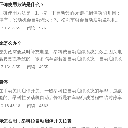
50毫米。昂科威的驱动方式为前置前驱，前悬挂类型为麦弗逊式
正确使用方法是什么？
类型为多连杆式独立悬挂，车体结构为承载式车身。
正确使用方法是：1、按一下启动旁的on键把启停功能开启；
车停车，发动机会自动熄火；3、松刹车就会自动启动发动机。
辆行驶过程中临时停车（例如等红灯）的时候，自动熄火，当
 16:18:55
阅读：5261
候，系统自动重启发动机的一套系统。昂科威是别克品牌在国
v车型，其车身尺寸是：长4694mm、宽1839mm、高1686m
效怎么办？
.5t169马力l4涡轮增压的发动机，与其匹配的是7挡双离合的变
统失效需要及时补充电量，昂科威自动启停系统失效是因为电
需要更换导致的。很多汽车都装备自动启停系统，自动启停系
是电池拥有足够的电量，如果电池电量不足会导致自动启停系
 16:18:55
阅读：4955
昂科威作为通用汽车全球全新一代战略车型，外形设计秉承了
景概念车的设计精髓，配有全新造型智能降阻进气格栅、铝合金车
启停
型镀铬双排气管、19寸多幅铝合金轮毂、多功能外后视镜。
在手动关闭启停开关。一般昂科拉自动启停系统的车型，是默
能的。昂科拉发动机自动启停就是在车辆行驶过程中临时停车
时候，自动熄火。当需要继续前进的时候，系统自动重启发动机
 16:43:18
阅读：4362
通过在传统发动机上植入具有怠速起停功能的加强电机，使汽
条件时，发动机完全熄灭不工作。当整车再需要启动前进时，
停怎么用，昂科拉自动启停开关位置
迅速响应驾驶员启动命令，快速启动发动机，瞬时衔接，从而