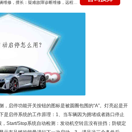
国家认证的汽车维修技师，15年德美日等各系车辆维修，擅长：疑难故障诊断维修，远程维修技术指导
侧，启停功能开关按钮的图标是被圆圈包围的“A”。灯亮起是开
下是启停系统的工作原理：1、当车辆因为拥堵或者路口停止
Start/Stop系统自动检测：发动机空转且没有挂挡；防锁定