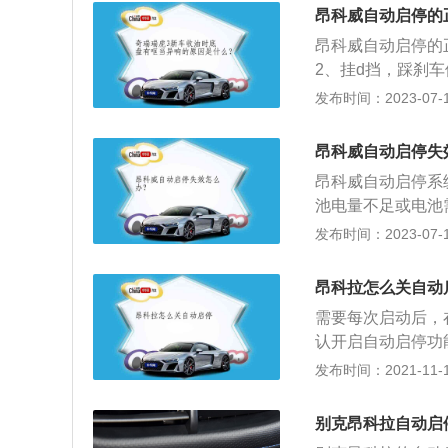
毫米，轴距为27
昂科威自动启停的
独立悬挂，后悬挂
昂科威自动启停的
2、挂d挡，踩刹
自动启停就是在车
发布时间：2023-07-17
需要继续前进的时
内生产的首款中型su
昂科威自动启停失
m。昂科威搭载了1
昂科威自动启停系
速箱。
池电量不足或电池
统正常工作的前提
发布时间：2023-07-17
统无法正常工作。
ENVISION愿
昂科拉怎么关自动
顶行李架、全新造
需要每次启动后，
认开启自动启停功
(例如等红灯)的
发布时间：2021-11-10
的一套系统。它是
车在满足怠速停车
别克昂科拉自动启
怠速起停电机系统