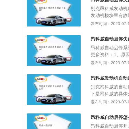
或电池需要更换导
2、缺点：需要更
别克昂科威发动机
前提是电池拥有足
作电流，但使用时
发动机模块里有故
作。
自动启停功能的起
介绍：发动机自动
发布时间：2023-07-17
动熄火。当需要继
OP&START简
昂科威自动启停失
自动启停作用：自
昂科威自动启停系
复停车的时候用，
更多资料：1、原
车子的怠速时间，
更换导致。2、电
发布时间：2023-07-17
出来。
作的前提是电池拥
常工作。扩展资料
昂科威发动机自动
了ENVISION
别克昂科威的自动
车顶行李架、全新
下是昂科威的具体
1.5T和2.0T
发布时间：2023-07-17
变速器、2.0T搭
车灯以及铝合金车
昂科威自动启停怎
配，中控台采用大
昂科威自动启停开
景式天窗。