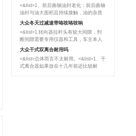
平底锅两耳，然后往左打半圈、一圈、
西取出来。但如果是因为积碳过多引起
<&list>1、前后曲轴油封老化：前后曲轴
一圈半的练习，往右同样也要打相同的
的堵塞，就需要将三元催化器泡在草酸
油封与油大面积且持续接触，油的杂质
圈数。 <&list>3、最后强调要反复练
中进行清洗。 <&list>3、也可以利用清
和发动机内持续温度变化使其密封效果
习，这样就可以形成肌肉记忆，在真实
大众冬天过减速带咯吱咯吱响
洗剂对堵塞的情况得到解决，将清洗剂
逐渐减弱，导致渗油或漏油。<&list>2、
驾驶车辆时，不需要记忆也能打好方
放在燃油箱中，与燃油混合后，车辆启
<&list>1.转向器拉杆头有较大间隙，判
活塞间隙过大：积碳会使活塞环与缸体
向。
动时，就可以和汽油一起进入到燃烧
断间隙需要专用仪器和工具，车主本人
的间隙扩大，导致机油流入燃烧室中，
室，最后形成废气排出，就可以让三元
无法制作，需要将车辆送到修理厂或4s
造成烧机油。<&list>3、机油粘度。使用
大众干式双离合耐用吗
催化器得到清洗，排气管堵塞的情况就
店；<&list>2.车辆半轴套管防尘罩破
机油粘度过小的话，同样会有烧机油现
<&list>总体而言不太耐用。<&list>1、干
能够得到解决。
裂，破裂后会出现漏油现象，使半轴磨
象，机油粘度过小具有很好的流动性，
式离合器如果放在十几年前还比较耐
损严重，磨损的半轴容易损坏，产生异
容易窜入到气缸内，参与燃烧。<&list>
用，但是由于现在的汽车发动机动力输
响；<&list>3.稳定器的转向胶套和球头
4、机油量。机油量过多，机油压力过
出越来越高，使得干式离合器散热不足
老化，一般是使用时间过长造成的。解
大，会将部分机油压入气缸内，也会出
的缺陷也逐渐暴露出来。<&list>2、由于
决方法是更换新的质量好的转向橡胶套
现烧机油。<&list>5、机油滤清器堵塞：
干式双离合的工作环境暴露在空气中，
和球头。
会导致进气不畅，使进气压力下降，形
而离合器的散热也是通离合器罩上面的
成负压，使机油在负压的情况下吸入燃
几个小孔来进行散热。但是在行驶过程
烧室引起烧机油。<&list>6、正时齿轮或
中变速箱需要换挡，就不得不使得离合
链条磨损：正时齿轮或链条的磨损会引
器频繁工作。<&list>3、长时间的低速行
起气阀和曲轴的正时不同步。由于轮齿
驶以及过于频繁的启停，导致离合器的