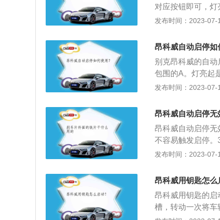
对应按钮即可，灯
系统的工作原理是
发布时间：2023-07-17
车摘挡。别克昂科
0%，启停功能才
昂科威自动启停如
8℃。3、发动机
别克昂科威的自动
作容易发生事故。
包围的A。灯亮起
的工作原理介绍如
发布时间：2023-07-17
板，停车摘挡。这时
且没有挂挡；防锁
昂科威自动启停无
够的能量进行下一
昂科威自动启停无
挂挡后踩下油门的
不容易触发启停。
电池拥有足够的电
发布时间：2023-07-17
4、误按车上的自
发动机自动启停就
昂科威用钥匙怎么
火；当需要继续前
昂科威用钥匙的启
是堵车时，系统可
槽，转动一次将车
外停车时关闭发动
后，踩住刹车，再