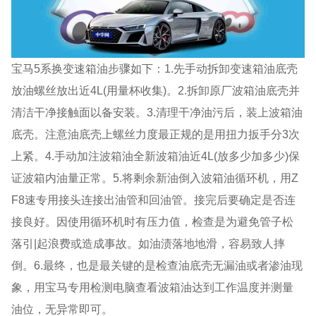
宝马5系换变速箱油步骤如下：1.先手动拆卸变速箱油底壳
放油螺丝放出近4L(用量杯收集)。2.拆卸原厂波箱油底壳并
清洁干净接触面以备安装。3.清理干净油污后，装上波箱油
底壳。注意油底壳上螺丝力度最正规的是用扭力扳手分3次
上紧。4.手动加注波箱油全新波箱油近4L(放多少加多少)保
证波箱内油量正常。5.将剩余新油倒入波箱油循环机，用Z
F8速专用接头连接出油管和回油管。接完后要确定是否连
接良好。因使用循环机时有压力值，检查是为避免管子松
落引|起浪费或造成事故。如油渍落地地滑，容易致人摔
倒。6.最终，也是最关键的是检查油底壳无漏油或者渗油现
象，用宝马专用检测电脑查看波箱油达到工作温度并测量
油位，无异常即可。