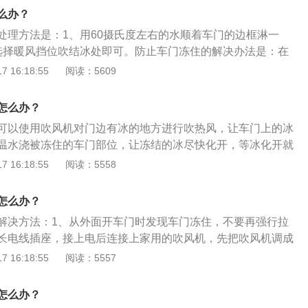
些温水多次也可以冷冻，温水对车辆的损坏要小得多。3、还
么办？
法就是等车的温度，高达八十九度，把暖风排到最大，车内的
处理方法是：1、用60摄氏度左右的水顺着车门的边框淋一
，会把车门化开。
选择暖风挡位吹结冰处即可。防止车门冻住的解决办法是：在
加棉的车衣。车子其他部位冻住的解决办法：1、车窗、挡风
 16:18:55
阅读：5609
将车身和玻璃上的积雪清除掉，开启暖风后设置为吹前风挡玻
冻住：用铁铲把冰根清除掉后挂入一挡或倒挡，轻踩油门或靠
怎么办？
动车子；3、车锁冻住：用吹风机把锁上的冰吹融化即可。
可以使用吹风机对门边有冰的地方进行吹热风，让车门上的冰
温水浇被冻住的车门部位，让冻结的冰尽快化开，等冰化开就
到车门冻上打不开这种情况，不能用力狂拽这种暴力开门法，
 16:18:55
阅读：5558
车漆及密封条。汽车的车门一般由门体、车门附件和内饰盖板
附件包括车门铰链、车门开度限位器、门锁机构及内外手柄、
怎么办？
降机和密封条。内饰盖板包括固定板、芯板、内饰蒙皮、内扶
解决方法：1、从外面开车门时发现车门冻住，不要再强行拉
长电线插座，接上电后连接上家用的吹风机，先把吹风机调成
一圈，然后调成高挡再吹一圈，慢慢就会化开；2、用温水多
 16:18:55
阅读：5557
，温水对车辆的损害小；3、从里面开门发现被冻住，如果车
可以对着车门周围吹几遍，能让车门解冻；4、把暖风开大，
怎么办？
来之后，会把车门化开。