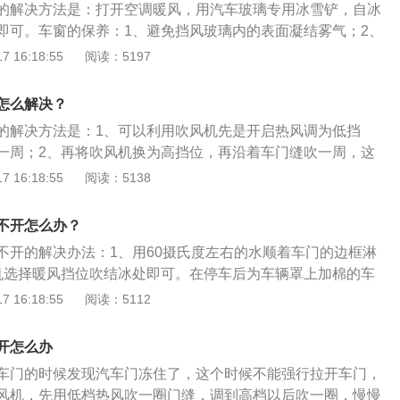
的解决方法是：打开空调暖风，用汽车玻璃专用冰雪铲，自冰
即可。车窗的保养：1、避免挡风玻璃内的表面凝结雾气；2、
润滑油；3、保养车窗开关和熔丝；4、清洁车窗玻璃；5、检
 16:18:55
阅读：5197
的检查。车窗的类型分为前后风窗、通风窗、隔热侧窗、遮阳
：1、防止车外异物进入车内；2、增加车内人员安全；3、降
怎么解决？
的解决方法是：1、可以利用吹风机先是开启热风调为低挡
一周；2、再将吹风机换为高挡位，再沿着车门缝吹一周，这
解冻；3、并且在解冻后立刻用干的抹布擦拭融化的雪水，避
 16:18:55
阅读：5138
也可以些热水来，将热水往冻住的车锁浇，等待两分钟就可以
意马上把锁芯里面的水清理干净，防止再次被冻上；5、可以
不开怎么办？
加热，需要多次烤钥匙，将高温的钥匙慢慢插进锁眼里，使锁
不开的解决办法：1、用60摄氏度左右的水顺着车门的边框淋
即可。
机选择暖风挡位吹结冰处即可。在停车后为车辆罩上加棉的车
冻。车子其他部位被冻的解决办法：1、车窗、挡风玻璃被冻
 16:18:55
阅读：5112
和玻璃上的积雪清除掉，开启暖风后设置为吹前风挡玻璃形
住：用铁铲把冰根清除掉后挂入一挡或倒挡，轻踩油门或靠怠
开怎么办
车子；3、车锁被冻住：用吹风机把锁上的冰吹融化即可。
车门的时候发现汽车门冻住了，这个时候不能强行拉开车门，
风机，先用低档热风吹一圈门缝，调到高档以后吹一圈，慢慢