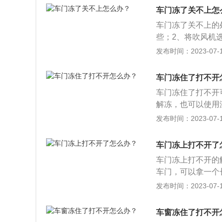
坏很大，其实用一
车门冻了关不上怎
有一种更直接的方
车门冻了关不上的
整体温度上来之后
些；2、将吹风机
停车后为车辆罩上
发布时间：2023-07-17
玻璃冻住：热车后
璃形式；2、轮胎
车门冻住了打不开
怠速来前后试着移
车门冻住了打不开
解冻，也可以使用
可以打开车门。遇
发布时间：2023-07-17
这样很可能会损坏
三部分组成。车门
车门冻上打不开了
车门玻璃、玻璃升
车门冻上打不开的
手。
车门，可以拿一个
低挡，对着门缝吹
发布时间：2023-07-17
浇几遍就能化开冻
里有车载吹风机，
车窗冻住了打不开
车内的整体温度上