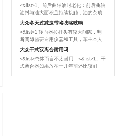
平底锅两耳，然后往左打半圈、一圈、
西取出来。但如果是因为积碳过多引起
<&list>1、前后曲轴油封老化：前后曲轴
一圈半的练习，往右同样也要打相同的
的堵塞，就需要将三元催化器泡在草酸
油封与油大面积且持续接触，油的杂质
圈数。 <&list>3、最后强调要反复练
中进行清洗。 <&list>3、也可以利用清
和发动机内持续温度变化使其密封效果
习，这样就可以形成肌肉记忆，在真实
大众冬天过减速带咯吱咯吱响
洗剂对堵塞的情况得到解决，将清洗剂
逐渐减弱，导致渗油或漏油。<&list>2、
驾驶车辆时，不需要记忆也能打好方
放在燃油箱中，与燃油混合后，车辆启
<&list>1.转向器拉杆头有较大间隙，判
活塞间隙过大：积碳会使活塞环与缸体
向。
动时，就可以和汽油一起进入到燃烧
断间隙需要专用仪器和工具，车主本人
的间隙扩大，导致机油流入燃烧室中，
室，最后形成废气排出，就可以让三元
无法制作，需要将车辆送到修理厂或4s
造成烧机油。<&list>3、机油粘度。使用
大众干式双离合耐用吗
催化器得到清洗，排气管堵塞的情况就
店；<&list>2.车辆半轴套管防尘罩破
机油粘度过小的话，同样会有烧机油现
<&list>总体而言不太耐用。<&list>1、干
能够得到解决。
裂，破裂后会出现漏油现象，使半轴磨
象，机油粘度过小具有很好的流动性，
式离合器如果放在十几年前还比较耐
损严重，磨损的半轴容易损坏，产生异
容易窜入到气缸内，参与燃烧。<&list>
用，但是由于现在的汽车发动机动力输
响；<&list>3.稳定器的转向胶套和球头
4、机油量。机油量过多，机油压力过
出越来越高，使得干式离合器散热不足
老化，一般是使用时间过长造成的。解
大，会将部分机油压入气缸内，也会出
的缺陷也逐渐暴露出来。<&list>2、由于
决方法是更换新的质量好的转向橡胶套
现烧机油。<&list>5、机油滤清器堵塞：
干式双离合的工作环境暴露在空气中，
和球头。
会导致进气不畅，使进气压力下降，形
而离合器的散热也是通离合器罩上面的
成负压，使机油在负压的情况下吸入燃
几个小孔来进行散热。但是在行驶过程
烧室引起烧机油。<&list>6、正时齿轮或
中变速箱需要换挡，就不得不使得离合
链条磨损：正时齿轮或链条的磨损会引
器频繁工作。<&list>3、长时间的低速行
起气阀和曲轴的正时不同步。由于轮齿
驶以及过于频繁的启停，导致离合器的