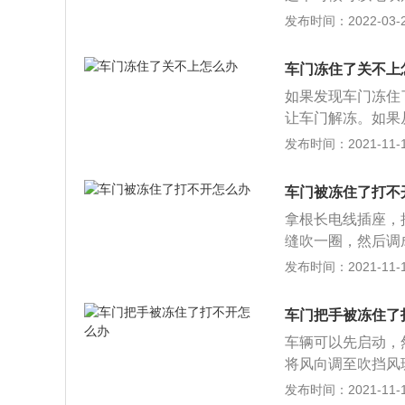
的被冻住的门就会
发布时间：2022-03-20
到车门上去化雪，
较大的损伤，并不
车门冻住了关不上
话，则可以打开暖
如果发现车门冻住
化开了。
让车门解冻。如果
便的话拿根长电线
发布时间：2021-11-10
对着门缝吹一圈，
子打不开时，会想
车门被冻住了打不
些零部件损害很大
拿根长电线插座，
小了很多。如果是
缝吹一圈，然后调
车载吹风机，可以
这些条件的话，也
发布时间：2021-11-10
的方法是等车内的
一下，不过操作的
上来之后，会把车
沒有条件的状况下
时间就能化开车门
车门把手被冻住了
的结冰会自动融化
擦干，再靠太阳晒
车辆可以先启动，
1、更换撕裂或丢
将风向调至吹挡风
是金属本身，检查
的冰碴融化掉，这
发布时间：2021-11-10
渗水，就去汽车零