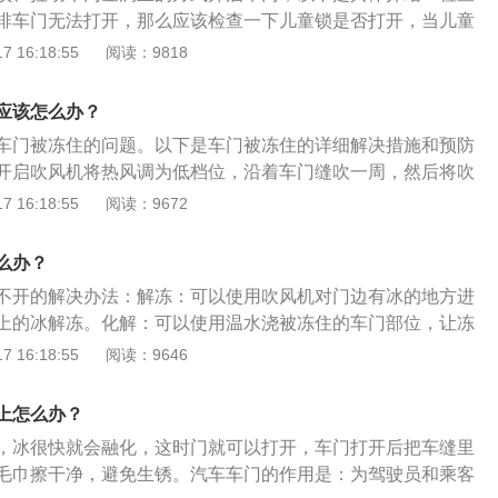
排车门无法打开，那么应该检查一下儿童锁是否打开，当儿童
能通过车外把手开启，这样一来，如果在开启儿童锁的同时车
 16:18:55
阅读：9818
无论是车内或者车外都不能打开车门。拉动车门金属丝：把驾
和车门中的隔离塑料条取下，然后找个铁丝弯个小钩，向下伸
应该怎么办？
到车锁部位和锁连带的金属丝，钩住拉一下可以开门。
车门被冻住的问题。以下是车门被冻住的详细解决措施和预防
开启吹风机将热风调为低档位，沿着车门缝吹一周，然后将吹
再沿着车门缝吹一周，使车门解冻。在解冻后立刻用干的抹布
 16:18:55
阅读：9672
避免再次结冰。车主进入车内后不要立即降下车窗，以免玻璃
车主可以在停车后为车辆罩上加棉的车衣，不仅保温，同时也
么办？
。也应检查一下车门密封条处有没有沾水或者损坏，必须及时
不开的解决办法：解冻：可以使用吹风机对门边有冰的地方进
效预防车门被冻住。
上的冰解冻。化解：可以使用温水浇被冻住的车门部位，让冻
等冰化开就可以打开车门。以下是相关内容的介绍的扩展资
 16:18:55
阅读：9646
门冻上打不开这种情况，不能用力狂拽，这种暴力开门法很可
封条。组成：汽车的车门一般由门体、车门附件和内饰盖板三
上怎么办？
件：车门附件包括车门铰链、车门开度限位器、门锁机构及内
，冰很快就会融化，这时门就可以打开，车门打开后把车缝里
、玻璃升降机和密封条。内饰盖板：内饰盖板包括固定板、芯
毛巾擦干净，避免生锈。汽车车门的作用是：为驾驶员和乘客
扶手。