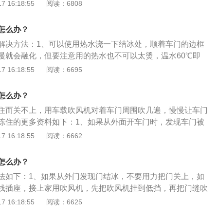
道，隔绝车外干扰，在一定程度上减轻侧面撞击保护乘员。车
 16:18:55
阅读：6808
分为：1、顺开式车门；2、逆开式车门；3、水平移动式车
门；5、折叠式车门；6、整体式车门；7、分体式车门。
怎么办？
解决方法：1、可以使用热水浇一下结冰处，顺着车门的边框
慢就会融化，但要注意用的热水也不可以太烫，温水60℃即
车漆。2、可以使用吹风机对门边有冰的地方进行吹热风，让
 16:18:55
阅读：6695
以下是相关注意事项：1、冬季里，车锁容易被冻住，但千万
锁芯内有润滑脂，有一定的防水效果。2、当车锁被冻住，千
怎么办？
车锁，不然会烤坏锁周围的漆面。3、洗车前，最好能用胶布
住而关不上，用车载吹风机对着车门周围吹几遍，慢慢让车门
水。
冻住的更多资料如下：1、如果从外面开车门时，发现车门被
拉车门。用一根长电线插座，接上电后连接上家用吹风机。先
 16:18:55
阅读：6662
，对着门缝吹一圈，然后调成高档再吹一圈，慢慢让车门解
入车内，想出来时发现车门被冻住而打不开。这时如果车里有
怎么办？
对着车门周围吹几遍，慢慢让车门解冻。还有把暖风开到最
法如下：1、如果从外门发现门结冰，不要用力把门关上，如
度上来之后，慢慢让车门解冻。3、如果当天太阳比较好，把
线插座，接上家用吹风机，先把吹风机挂到低挡，再把门缝吹
，晒一段时间后车门会解冻。等车门化开后，要把车门都打
到高挡再吹一圈，慢慢的门子就会化开。2、很多人在门不能
 16:18:55
阅读：6625
的水都仔细擦干，车门就不会再被冻住。
热水来打开门上的积雪，这样比较危险，对油漆、车辆部件损