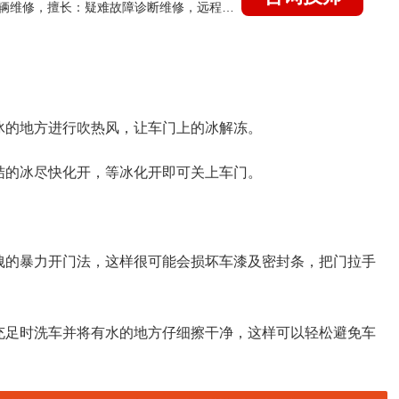
国家认证的汽车维修技师，15年德美日等各系车辆维修，擅长：疑难故障诊断维修，远程维修技术指导
冰的地方进行吹热风，让车门上的冰解冻。
结的冰尽快化开，等冰化开即可关上车门。
拽的暴力开门法，这样很可能会损坏车漆及密封条，把门拉手
充足时洗车并将有水的地方仔细擦干净，这样可以轻松避免车