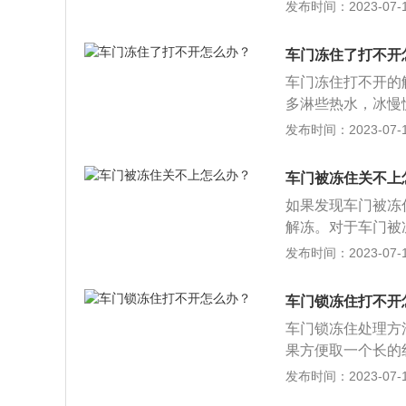
提供出入车辆的通
发布时间：2023-07-17
门按其开启方式可
门；4、上掀式车
车门冻住了打不开
车门冻住打不开的
多淋些热水，冰慢
可，不然会伤害到
发布时间：2023-07-17
车门上的冰解冻。
别用力拧，新车的
车门被冻住关不上
万别直接用火去烤
如果发现车门被冻
把锁眼贴住防止进
解冻。对于车门被
冻住，不要再强行
发布时间：2023-07-17
把吹风机调成低档
冻。2、如果是进
车门锁冻住打不开
车载吹风机，可以
车门锁冻住处理方
大，车内的整体温
果方便取一个长的
汽车开到太阳底下
进风口，然后调整
发布时间：2023-07-17
开，用干布把车缝
打开时，会想到用