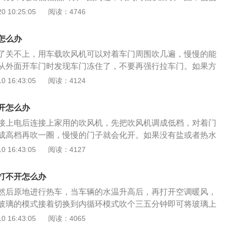
化开。有些车主当发现车门被冻住打不开的时候直接用热水浇
 10:25:05
阅读：4746
其实这么做是非常危险，会对车漆以及车辆某些零部件产生比
需要用热水来浇，只需要用温水来浇则可。而如果是在车内的
怎么办
风，等车内整体温度上升以后，车门上的被冻住的地方就会被
了关不上，用车载吹风机可以对着车门周围吹几遍，慢慢的能
从外面开车门时发现车门冻住了，不要再强行拉车门。如果方
插座，接上电后连接上家用的吹风机，先把吹风机调成低档，
 16:43:05
阅读：4124
然后调成高档再吹一圈，慢慢的门子就会化开。很多人在车门
到用热水浇到车门上化开雪，这样比较危险，对车漆、车辆某
开怎么办
，其实用些温水多浇几遍也能化开冻的，温水对车辆的损害就
接上电后连接上家用的吹风机，先把吹风机调成低档，对着门
进入车内，想出来时发现车门冻住打不开了，这时如果车里有
成高档再吹一圈，慢慢的门子就会化开。如果没有盐或者热水
对着车门周围吹几遍，慢慢的能让车门解冻。还有个比较直接
可以用硬的塑料卡片，比如银行卡什么的插到门缝里，上下通
 16:43:05
阅读：4127
温度上来，升到八九十度，吧暖风开到最大，车内的整体温度
时候一定要小心，避免划伤车内橡胶密封条和车漆。假如是在
门化开。如果当天太阳比较好，把汽车开到太阳底下，晒一段
，提倡汽车车主等待一段时间，等外界的气温升高以后，车上
。等车门化开后，要把车门都打开，用干布把车缝的水都仔细
打不开怎么办
，只但是融化的速度同比较慢壹些。防止车门被冻住的方法：
干了，车门就不会上冻了。
然后原地进行热车，当车辆的水温升高后，再打开空调暖风，
失的橡胶垫圈车门边缘的橡胶垫圈或密封是结冰的区域，而不
玻璃的模式接着切换到内循环模式吹个三五分钟即可将玻璃上
每扇车门和每扇窗户周围的密封情况，如果你发现有缝隙可能
是比较保险的一种方法，最后再用干抹布、雨刷器擦干净即
 16:43:05
阅读：4065
部件店购买替代品。2、把门框擦干净清洁整个门框，清除道