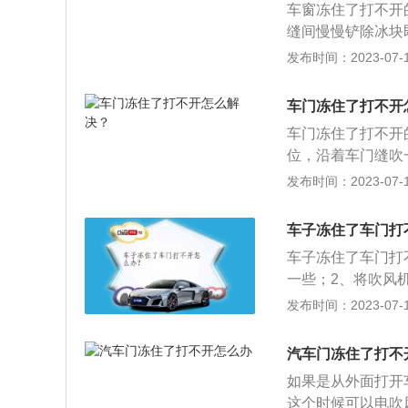
车窗冻住了打不开
缝间慢慢铲除冰块
定期取下内盖加入
发布时间：2023-07-17
查车窗橡胶支撑件
顶窗。车窗的作用
车门冻住了打不开
低紫外线强度。
车门冻住了打不开
位，沿着车门缝吹
样的方式来将车门
发布时间：2023-07-17
免再次结冰；4、
解冻了，还是要注
车子冻住了车门打
用打火机给车钥匙
车子冻住了车门打
眼的冰慢慢融化掉
一些；2、将吹风
衣，可防止车门被
发布时间：2023-07-17
住：热车后将车身
式；2、轮胎被冻
汽车门冻住了打不
速来前后试着移动
如果是从外面打开
这个时候可以电吹