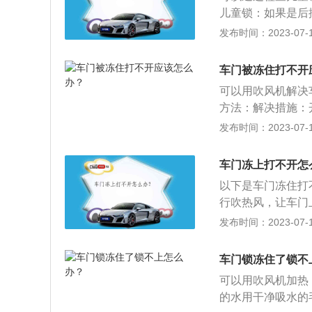
儿童锁：如果是后
锁锁止后，车门只
发布时间：2023-07-17
辆发生断电，那么
使门上的车窗玻璃
车门被冻住打不开
进缝隙，从缝中看
可以用吹风机解决
方法：解决措施：
风机换为高档位，
发布时间：2023-07-17
擦拭融化的雪水，
破裂。预防方法：
车门冻上打不开怎
可以起到防盗作用
以下是车门冻住打
处理，这样才能有
行吹热风，让车门
结的冰尽快化开，
发布时间：2023-07-17
料：方式：遇到车
能会损坏车漆及密
车门锁冻住了锁不
部分组成。车门附
可以用吹风机加热
外手柄、车门玻璃
的水用干净吸水的
板、内饰蒙皮、内