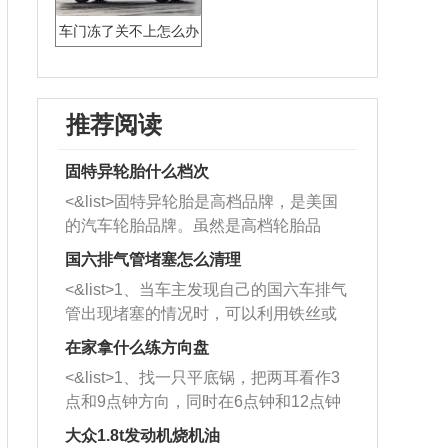
车门冻了关不上怎么办
推荐阅读
固特异轮胎什么档次
<&list>固特异轮胎是高档品牌，是美国
的汽车轮胎品牌。虽然是高档轮胎品
牌，但是中高低端的轮胎都有生产，这
国六排气管堵塞怎么清理
也是为了更好的开拓市场。
<&list>1、当车主发现自己的国六车排气
管出现堵塞的情况时，可以利用铁丝或
者是细棍，直接将杂物给取出来，如果
在家拿什么练方向盘
堵塞情况比较严重，也可以采取应急措
<&list>1、找一只平底锅，把两耳看作3
施。 <&list>2、直接利用木棍将所有的
点和9点钟方向，同时在6点钟和12点钟
杂物推到排气管里面的位置处，然后将
方向做一个标记。 <&list>2、双手握住
三元催化器拆解开，就可以将堵塞的东
大众1.8t发动机烧机油