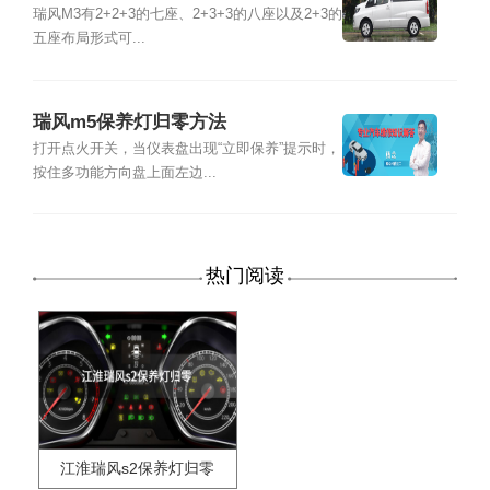
瑞风M3有2+2+3的七座、2+3+3的八座以及2+3的
五座布局形式可...
瑞风m5保养灯归零方法
打开点火开关，当仪表盘出现“立即保养”提示时，
按住多功能方向盘上面左边...
热门阅读
江淮瑞风s2保养灯归零