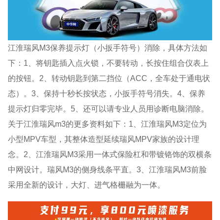
江淮瑞风M3保养提示灯（小扳手符号）消除，具体方法如
下：1、将钥匙插入点火锁，不要转动，长按住组合仪表上
的按钮。2、转动钥匙到第二挡位（ACC，全车处于通电状
态）。3、保持十秒长按状态，小扳手符号消失。4、保养
提示灯归零完毕。5、还可以请专业人员用诊断电脑消除。
关于江淮瑞风m3的更多资料如下：1、江淮瑞风M3定位为
小型MPV车型，其整体造型延续瑞风MPV家族的设计理
念。2、江淮瑞风M3采用一体式保险杠和带镀铬饰的双横条
中网设计。瑞风M3的侧身线条平直。3、江淮瑞风M3前脸
采用全新的设计，大灯、进气格栅融为一体。