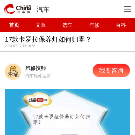
汽车
首页
文章
选车
汽修
百科
17款卡罗拉保养灯如何归零？
2023-07-17 16:18:55
汽修技师
我要咨询
汽车维修技师