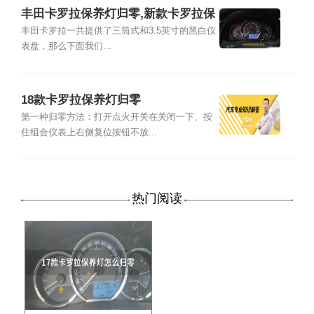
丰田卡罗拉保养灯归零,新款卡罗拉保
养灯归零
丰田卡罗拉一共提供了三筒式和3.5英寸的黑白仪
表盘，那么下面我们...
18款卡罗拉保养灯归零
第一种归零方法：打开点火开关在关闭一下、按
住组合仪表上右侧复位按钮不放...
热门阅读