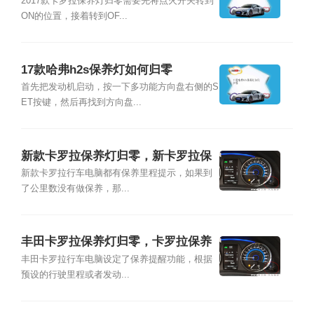
2017款卡罗拉保养灯归零需要先将点火开关转到
ON的位置，接着转到OF...
17款哈弗h2s保养灯如何归零
首先把发动机启动，按一下多功能方向盘右侧的S
ET按键，然后再找到方向盘...
新款卡罗拉保养灯归零，新卡罗拉保
养灯归零
新款卡罗拉行车电脑都有保养里程提示，如果到
了公里数没有做保养，那...
丰田卡罗拉保养灯归零，卡罗拉保养
灯归零方法
丰田卡罗拉行车电脑设定了保养提醒功能，根据
预设的行驶里程或者发动...