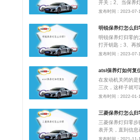
开关；2、当保养
可。宝来是一款紧凑
发布时间：2023-07-17
m、高1462mm，
变速箱，最大功率
明锐保养灯怎么归
悬架使用了麦弗逊
明锐保养灯归零的
打开钥匙；3、再
需要保养车辆。汽
发布时间：2023-07-17
滑、调整或更换某
品牌的一款轿车，长宽
atsl保养灯如何复
m，行李箱容积590
在发动机关闭的是
0L两款自然吸气发
三次，这样子就可
要进行保养了，建
发布时间：2022-01-18
灯关闭的。Ats
下的豪华品牌，车
三菱保养灯怎么归
地位。凯迪拉克旗
三菱保养灯归零步
列车型的国产版本
表开关，直到信息
坐舒适性强，科技
闪烁，然后在闪烁
发布时间：2021-11-10