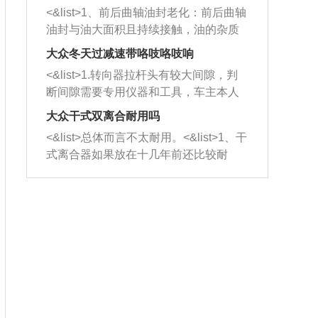
平底锅两耳，然后往左打半圈、一圈、
西取出来。但如果是因为积碳过多引起
<&list>1、前后曲轴油封老化：前后曲轴
一圈半的练习，往右同样也要打相同的
的堵塞，就需要将三元催化器泡在草酸
油封与油大面积且持续接触，油的杂质
圈数。 <&list>3、最后强调要反复练
中进行清洗。 <&list>3、也可以利用清
和发动机内持续温度变化使其密封效果
习，这样就可以形成肌肉记忆，在真实
大众冬天过减速带咯吱咯吱响
洗剂对堵塞的情况得到解决，将清洗剂
逐渐减弱，导致渗油或漏油。<&list>2、
驾驶车辆时，不需要记忆也能打好方
放在燃油箱中，与燃油混合后，车辆启
<&list>1.转向器拉杆头有较大间隙，判
活塞间隙过大：积碳会使活塞环与缸体
向。
动时，就可以和汽油一起进入到燃烧
断间隙需要专用仪器和工具，车主本人
的间隙扩大，导致机油流入燃烧室中，
室，最后形成废气排出，就可以让三元
无法制作，需要将车辆送到修理厂或4s
造成烧机油。<&list>3、机油粘度。使用
大众干式双离合耐用吗
催化器得到清洗，排气管堵塞的情况就
店；<&list>2.车辆半轴套管防尘罩破
机油粘度过小的话，同样会有烧机油现
<&list>总体而言不太耐用。<&list>1、干
能够得到解决。
裂，破裂后会出现漏油现象，使半轴磨
象，机油粘度过小具有很好的流动性，
式离合器如果放在十几年前还比较耐
损严重，磨损的半轴容易损坏，产生异
容易窜入到气缸内，参与燃烧。<&list>
用，但是由于现在的汽车发动机动力输
响；<&list>3.稳定器的转向胶套和球头
4、机油量。机油量过多，机油压力过
出越来越高，使得干式离合器散热不足
老化，一般是使用时间过长造成的。解
大，会将部分机油压入气缸内，也会出
的缺陷也逐渐暴露出来。<&list>2、由于
决方法是更换新的质量好的转向橡胶套
现烧机油。<&list>5、机油滤清器堵塞：
干式双离合的工作环境暴露在空气中，
和球头。
会导致进气不畅，使进气压力下降，形
而离合器的散热也是通离合器罩上面的
成负压，使机油在负压的情况下吸入燃
几个小孔来进行散热。但是在行驶过程
烧室引起烧机油。<&list>6、正时齿轮或
中变速箱需要换挡，就不得不使得离合
链条磨损：正时齿轮或链条的磨损会引
器频繁工作。<&list>3、长时间的低速行
起气阀和曲轴的正时不同步。由于轮齿
驶以及过于频繁的启停，导致离合器的