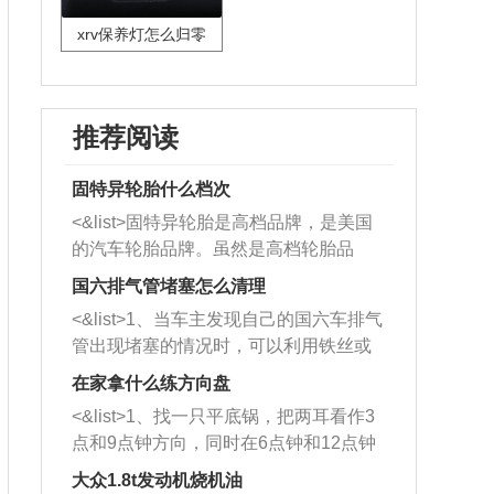
xrv保养灯怎么归零
推荐阅读
固特异轮胎什么档次
<&list>固特异轮胎是高档品牌，是美国
的汽车轮胎品牌。虽然是高档轮胎品
牌，但是中高低端的轮胎都有生产，这
国六排气管堵塞怎么清理
也是为了更好的开拓市场。
<&list>1、当车主发现自己的国六车排气
管出现堵塞的情况时，可以利用铁丝或
者是细棍，直接将杂物给取出来，如果
在家拿什么练方向盘
堵塞情况比较严重，也可以采取应急措
<&list>1、找一只平底锅，把两耳看作3
施。 <&list>2、直接利用木棍将所有的
点和9点钟方向，同时在6点钟和12点钟
杂物推到排气管里面的位置处，然后将
方向做一个标记。 <&list>2、双手握住
三元催化器拆解开，就可以将堵塞的东
大众1.8t发动机烧机油