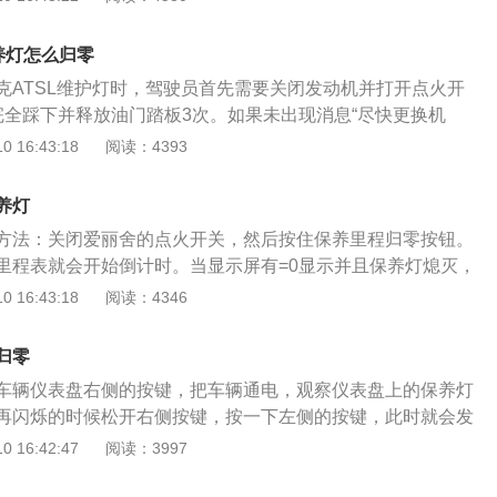
一次定期检查前的时间。保养灯归零是汽车做完保养后，对提
位，也就是信息重置，这样方便下次保养提醒。保养灯是让车
养灯怎么归零
或者时间设置的提醒功能，通过仪表指示灯的形式，提醒车主
克ATSL维护灯时，驾驶员首先需要关闭发动机并打开点火开
养对汽车生命尤为重要，它能保持汽外观整洁，消除技术隐
完全踩下并释放油门踏板3次。如果未出现消息“尽快更换机
发生，延长汽车的使用寿命，所以汽车保养灯能够提前给车主
。驾驶员可通过方向盘右侧的驾驶员信息中心控制按钮，控制仪
 16:43:18
阅读：4393
车在规定的周期内按时保养。每次保养后要消除归零，从新开
“机油寿命”界面。当剩余机油寿命短时，显示屏将显示一条消
果不做归零，那样保养灯就失去意义，车主就无法了解新的配
机油。按下驾驶员信息中心控制区域中的选择/确认按钮并按住
。
养灯
`尽快更换机油''。重置机油寿命系统后，将显示“机油寿命为10
方法：关闭爱丽舍的点火开关，然后按住保养里程归零按钮。
辆启动后再次显示消息“尽快更换机油”，则表明机油寿命系统尚未
里程表就会开始倒计时。当显示屏有=0显示并且保养灯熄灭，
过程。除非更换机油，否则需要小心不要意外重置机油寿命显
经完成消除了。当爱丽舍的保养间隔里程在1000~3000km
 16:43:18
阅读：4346
换机油时才能准确地将其重置。
之后亮起扳手符号（保养指示灯）5秒，但如果已经超过6个月
已经小于1000km的话，保养灯就会一直亮着。第一种办法就
归零
服务店里做保养，维修人员会使用汽车电脑检测仪来进行复
车辆仪表盘右侧的按键，把车辆通电，观察仪表盘上的保养灯
是自己做保养，然后自行复位保养灯。当我们发现雪铁龙爱丽
再闪烁的时候松开右侧按键，按一下左侧的按键，此时就会发
，就应该尽快去做保养了，我们也有这么一句汽车七分养三分
灯消除了，然后将机动车辆关闭，重新启动后可以使用。启动
 16:42:47
阅读：3997
尽可能让车子处在一个良好的状态，尽可能避免行驶时出现故
，证明车辆已经到了需要保养的时间，需要把车辆开到售后或
可以提高爱丽舍的行驶安全性。
进行检查和保养，车辆保养之后保养灯会被清除，如果车主此