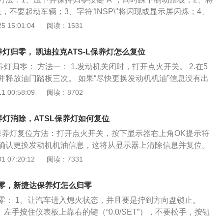
，不要起动车辆；3、字符“INSP\"将闪现或显示屏闪烁；4、
键“A”，直到“…”出现在显示屏上；5、释放归零按键“A”，松
 15:01:04
阅读：1531
将点火开关转回OFF状态，归零工作结束。
养灯归零， 凯迪拉克ATS-L保养灯怎么复位
养灯归零： 方法一： 1.发动机关闭时，打开点火开关。 2.在5
并释放油门踏板三次。 如果“尽快更换发动机机油”信息没有出
 方法二： 1.通过方向盘右侧的驾驶员信息中心控制按钮控制仪
 00:58:09
阅读：8702
机油寿命”界面。当剩余机油寿命低时，显示屏上会显示尽快更
。 2.按下驾驶员信息中心控制区的“SEL”（选择/确认）按钮
养灯消除，ATSL保养灯如何复位
尽快更换发动机机油”信息。 3.机油寿命系统重设后将显示“机
的保养灯复位方法：打开点火开关，按下显示器右上角OK提示符
。 如果“尽快更换发动机机油”信息在车辆启动后再次显示，则发
确认更换发动机机油信息，这将从显示器上清除信息并复位。
未被重置，应重复上述流程。除非更换了机油，否则小心不要
L按钮，接通系统。PWR/VOL按钮位于驾驶员信息中心（DIC）
 07:20:12
阅读：7331
显示。只有到下一次更换机油时，才可以准确地重置。
显示器左侧的INFO按钮，进入VEHICLEINFO－RMATION
动显示器右下方的TUNE/SEL旋钮，直到ENGINEOILLIF
零，新捷达保养灯怎么归零
点亮显示，按一下旋钮选定。当显示100%ENGINEOILLIFE
零： 1、让汽车进入熄火状态，并且要是拧到方向盘锁止。
油寿命）时，按下显示器右上角RESET提示符旁边的多功能按
、左手按住仪表板上靠右的键（“0.0/SET”），不要松手，按钮
100%，机油寿命指示器即被归零。