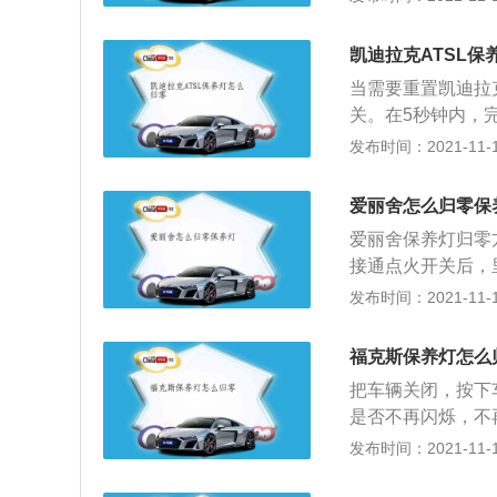
R，就会显示到下
醒信息进行归零复
凯迪拉克ATSL保
主按照一定的里程
当需要重置凯迪拉
定期保养。汽车保
关。在5秒钟内，
患，预防汽车故障
油”，则重置成功
发布时间：2021-11-10
提示预警，保障汽
表板显示屏以显示
始计算公里数。如
息，要求尽快更换
件的正确使用时间
爱丽舍怎么归零保
几秒钟以清除消息`
爱丽舍保养灯归零
0％”。如果在车
接通点火开关后，
复位，应重复上述
就代表保养指示灯已
发布时间：2021-11-10
示。只有在下次更
时，仪表会在点火
或者距离保养里程
福克斯保养灯怎么
是去雪铁龙的授权
把车辆关闭，按下
位，第二种办法就
是否不再闪烁，不
舍的保养灯亮起时
现仪表盘上的保养
发布时间：2021-11-10
修，定期保养可以
车辆的保养灯亮起
障，在一定程度上
者是维修厂对车辆