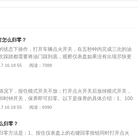
养灯怎么归零？
的状态下操作，打开车辆点火开关，在五秒钟内完成三次的油
次踩踏都需要将油门踩到底，观察仪表盘如果没有出现尽快更
示，就证明保养灯归零。以下是扩展资料：凯迪拉克：凯迪拉
 16:18:55
阅读：7088
品牌，凯迪拉克属于美国通用汽车集团，是属于豪华级别车辆
1902年，成立地点是美国的底特律，凯迪拉克品牌车型，一直
见证了美国的领导人变化。
情况下，按住模式开关不放；打开点火开关后放掉模式开关，
和时钟开关，保养即可归零。以下是保养的具体介绍：1、100
隔一万公里就需要进行一次基础保养，也就是大家俗称的“小保
 16:18:55
阅读：6990
括两个：机油以及机油滤芯。2、20000公里保养：20000公里
的“大保养”，除了需要更换机油滤芯和机油之外，还需更换空
么归零？
40000公里保养：每40000公里所做项目要比20000公里
归零方法是：1、按住仪表盘上的右键回零按钮同时打开点火
滤芯、空调滤芯和火花塞之外还有空气滤芯和刹车油。