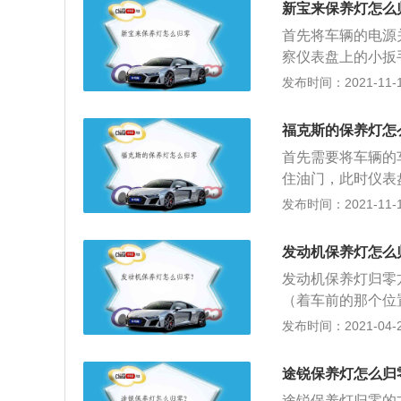
新宝来保养灯怎么
时不想去做保养，
首先将车辆的电源
到达保养周期的时
察仪表盘上的小扳
观察仪表盘，保养
发布时间：2021-11-10
证明车辆已经到了
如果车主不想去进
福克斯的保养灯怎
车辆去定期进行保
首先需要将车辆的
住油门，此时仪表盘会出现“
pletede”，
发布时间：2021-11-10
要进行保养的提示
的是定期对汽车进
发动机保养灯怎么
决汽车存在的驾驶
发动机保养灯归零
保养是非常必要的
（着车前的那个位
车辆进行简单的保
钮；3、关闭点火
发布时间：2021-04-25
养提示就会消失，
后续的保养维修却
途锐保养灯怎么归
钱，省大钱呢，最
途锐保养灯归零的