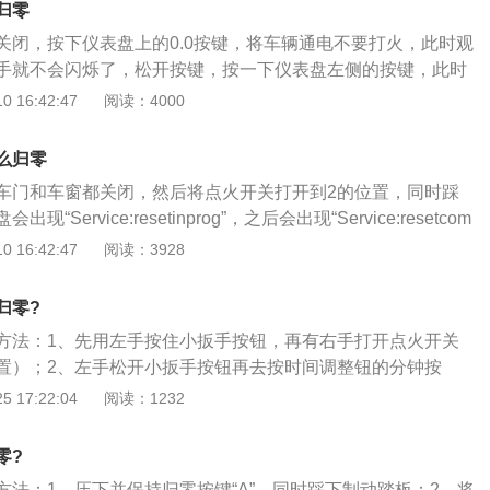
归零
可以把车辆的保养灯先归零，然后自行记住保养公里数，等到
关闭，按下仪表盘上的0.0按键，将车辆通电不要打火，此时观
候去进行保养。
手就不会闪烁了，松开按键，按一下仪表盘左侧的按键，此时
标志就会被消除，然后车辆重新启动。机动车辆的保养能量起
 16:42:47
阅读：4000
保养周期，需要去进行保养，保养之后车辆的保养灯会消失，
行保养，可以记住保养公里数，等到保养周期到达的时候，给
么归零
养，不过要做好记录，避免忘了保养周期。
车门和车窗都关闭，然后将点火开关打开到2的位置，同时踩
Service:resetinprog”，之后会出现“Service:resetcom
这就说明保养灯已完成归零。保养灯，是汽车上用于提醒车主汽车需
 16:42:47
阅读：3928
灯，如果该灯亮起，说明汽车应当进行保养了。汽车保养，指
行检查、清洁、润滑等，通过对汽车进行保养，可以很好的解
归零?
安全隐患，从而提高驾驶的安全性。因此，对汽车进行定期的
方法：1、先用左手按住小扳手按钮，再有右手打开点火开关
。当然，除了定期的全面的保养之外，平时车主要也要时常对
置）；2、左手松开小扳手按钮再去按时间调整钮的分钟按
养，保持车辆的总体情况正常，不影响正常的安全驾驶。
开关，左手离开时间按钮。从新接通点火开关或启动发动机保
 17:22:04
阅读：1232
手动保养复位结束；4、众所周知，买车是一次性消费，但是
是陆续的消费，那么如何从陆续的消费中尽量节省开支，花小
零?
好的方式莫过于掌握定期保养的规律；
方法：1、压下并保持归零按键“A”，同时踩下制动踏板；2、将