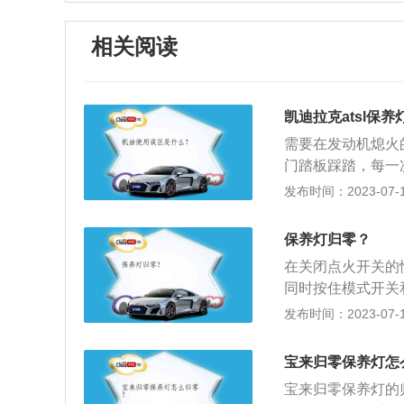
相关阅读
凯迪拉克atsl保
需要在发动机熄火
门踏板踩踏，每一
换发动机机油的提
发布时间：2023-07-17
克是来自于美国的
品牌，成立时间是
保养灯归零？
是美国官方用车，
在关闭点火开关的
同时按住模式开关
00公里保养：每
发布时间：2023-07-17
养”，保养的项目包
保养，也就是俗称
宝来归零保养灯怎
调滤芯和火花塞。3、
宝来归零保养灯的
多，除机油、机油