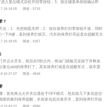
灯进入复位模式后松开回零按钮；3、按左键菜单按钮确认即
型4门5座三厢车，其车身尺寸是：长4663mm、宽1815m
 16:18:55
阅读：5715
轴距为2688mm。宝来搭载了1.2t涡轮增压发动机和7挡双离合
是85千瓦，最大扭矩是200牛米，其驱动方式是前置前驱，前
零？
式独立悬架，后悬架使用了扭力梁式非独立悬架。
方法：1、先把钥匙关闭；2、按住保养灯归零按钮不放，同时
按一下A键，直到保养灯熄灭。汽车的保养灯亮起是在提醒车主
车保养是指定期对汽车相关部分进行检查、清洁、补给、润
 16:18:55
阅读：5357
些零件的预防性工作，又称汽车维护。明锐是上汽大众斯柯达
高分别是4675mm、1814mm、1460mm，轴距为2686m
位
升。明锐搭载1.4TSI、1.8TSI两款涡轮增压发动机与1.6L和2.
打开点火开关，然后在5秒之内，将油门踏板完全踩下并释放
动机，变速箱采用5挡手动、6挡自动以及7挡DSG变速箱。
以复位atsl的保养灯了。其实保养灯就是在提醒车主，该车需
议不要私下关闭保养灯，一般去4S店保养之后，技师会将保养
 16:27:07
阅读：4646
l也就是凯迪拉克旗下的一款车，凯迪拉克是美国通用汽车公司旗
标是一个花冠盾形的徽章，象征着在凯迪拉克在汽车界的领导
零
下盛产豪华轿车以及SUV，还有部分运动型的跑车，它的ats系
骤，首先将点火开关位置处于OFF模式，然后按几下多信息仪
就是atsl车型，这是一款中大型的豪华轿车，车内空间大，乘
画面切换到保养提醒，长按多信息仪表开关，直到保养灯开始
感十足。
的时候按一下多信息仪表开关，这是时候会显示更改为CLEA
 16:43:22
阅读：4580