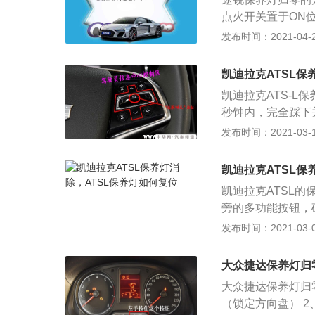
点火开关置于ON位
继续保持压下归零按
发布时间：2021-04-25
开制动踏板；6、
凯迪拉克ATSL保
凯迪拉克ATS-L保
秒钟内，完全踩下
现，则复位成功。
发布时间：2021-03-11
表盘显示屏显示“
换发动机机油的信息
凯迪拉克ATSL保
保持数秒即可清除“
凯迪拉克ATSL
油寿命为100％”
旁的多功能按钮，
动机机油寿命系统
按一次PWR/VO
发布时间：2021-03-01
意外重置机油寿命
显示器的左下方。 按
（车辆信息）菜单。转
大众捷达保养灯归
E(发动机机油寿命)
大众捷达保养灯归
（100%发动机机
（锁定方向盘） 2
钮，百分比将变为