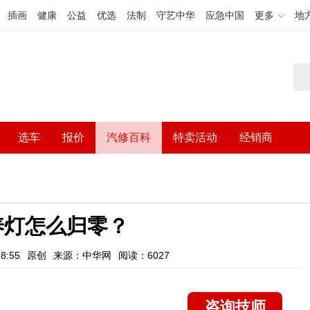
插画
健康
公益
优选
法制
守艺中华
应急中国
更多
地
选车
报价
汽修百科
特卖活动
经销商
保养灯怎么归零？
8:55
原创
来源：中华网
阅读：6027
咨询技师