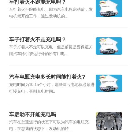
车打着火不跑能充电吗？
车打着火不跑能充电，因为汽车电瓶启动后，发
电机就开始工作，通过发动机的...
车子打着火不走充电吗？
车子打着火不走可以充电，但是前提是要保证关
闭汽车除引擎运行外的所有用电...
汽车电瓶充电多长时间能打着火?
充电时间为10-15个小时，那些深亏电池就必须进
行慢充电，否则充电时间...
车启动不开能充电吗
汽车在怠速运行的状态下可以为汽车的电瓶充
电，在怠速的状态下，发动机的转...