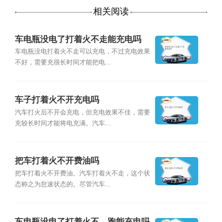
相关阅读
车电瓶没电了打着火不走能充电吗
车电瓶没电打着火不走可以充电，不过充电效果
不好，需要充很长时间才能把电...
车子打着火不开充电吗
汽车打火后不开会充电，但充电效果不佳，需要
充较长时间才能将电充满。汽车...
把车打着火不开费油吗
把车打着火不开费油。汽车打着火不走，这个状
态称之为怠速状态的。尽管汽车...
车电瓶没电了打着火不、跑能充电吗