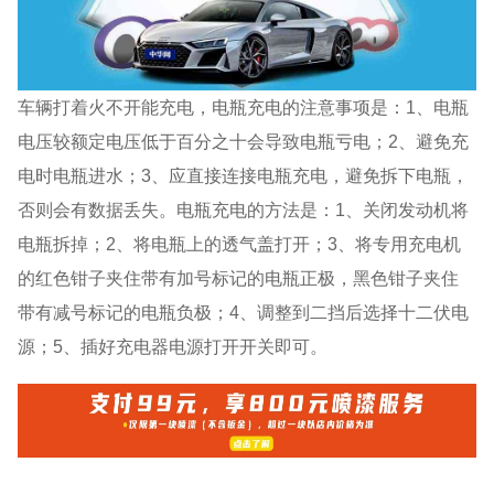
车辆打着火不开能充电，电瓶充电的注意事项是：1、电瓶
电压较额定电压低于百分之十会导致电瓶亏电；2、避免充
电时电瓶进水；3、应直接连接电瓶充电，避免拆下电瓶，
否则会有数据丢失。电瓶充电的方法是：1、关闭发动机将
电瓶拆掉；2、将电瓶上的透气盖打开；3、将专用充电机
的红色钳子夹住带有加号标记的电瓶正极，黑色钳子夹住
带有减号标记的电瓶负极；4、调整到二挡后选择十二伏电
源；5、插好充电器电源打开开关即可。