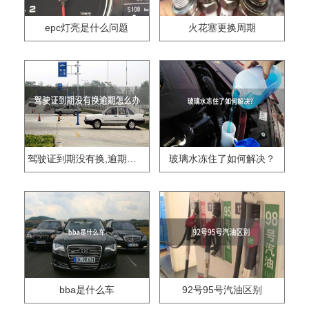
epc灯亮是什么问题
火花塞更换周期
驾驶证到期没有换,逾期怎么办??
玻璃水冻住了如何解决？
bba是什么车
92号95号汽油区别