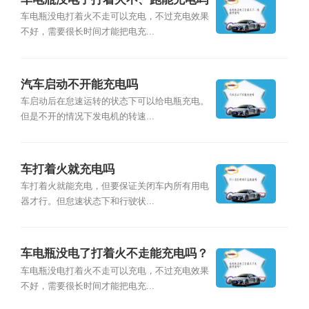
车电瓶没电打着火不走可以充电，不过充电效果
不好，需要很长时间才能把电充...
汽车启动不开能充电吗
车启动后在怠速运转的状态下可以给电瓶充电。
但是不开的情况下发电机的转速...
车打着火就充电吗
车打着火就能充电，但要保证关闭车内所有用电
器才行。但怠速状态下和行驶状...
车电瓶没电了打着火不走能充电吗？
车电瓶没电打着火不走可以充电，不过充电效果
不好，需要很长时间才能把电充...