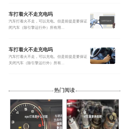
车打着火不走充电吗
汽车打着火不走，可以充电。但是前提是要保证
闭汽车（除引擎运行外）所有用...
车打着火不走充电吗
汽车打着火不走，可以充电。但是前提是要保证
关闭汽车（除引擎运行外）所有...
热门阅读