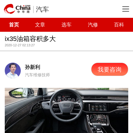
汽车
首页
文章
选车
汽修
百科
ix35油箱容积多大
2020-12-27 02:13:27
孙新利
我要咨询
汽车维修技师