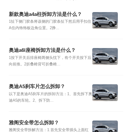
新款奥迪a4a柱拆卸方法是什么？
1扯下侧门胶条将该侧的门胶条扯下然后用手扣住
A住内饰饰板边角位置。2挣...
奥迪a6l座椅拆卸方法是什么？
1按下开关后排座椅两侧头忱下，有个开关按下后
向前推。2折叠椅背可折叠椅...
奥迪A5刹车片怎么拆卸？
以下是奥迪A5刹车片的拆卸方法：1、首先拆下奥
迪A5的车轮。2、拆下防...
雅阁安全带怎么拆卸？
雅阁安全带拆解方法：1.首先安全带插头上面红