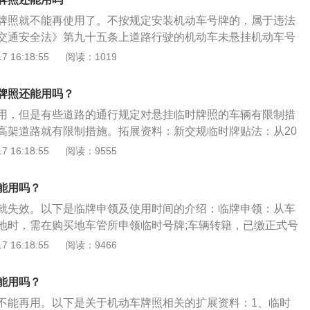
扔掉。不能直接扔掉，防止有人捡了拿去恶作剧。如果出了
法；第二重新申请临时牌照，临时牌照有效期一般在15日，车
新能源汽车，新能源汽车包括纯电动汽车和插电混动汽车。
车牌找到自己，却找不到偷车牌的人。
牌照就不能再使用了。不按规定安装机动车号牌的，属于违法
效期内申请正式牌照，如果临时牌照过期了，正式牌照还没有
交通安全法》第九十五条上道路行驶的机动车未悬挂机动车号
时牌照是成本最低的方法，不过临时牌照最多申请次数为三
格标志、保险标志，或者未随车携带行驶证、驾驶证的，公安
 16:18:55
阅读：1019
共可以办理三次延期，也就是21天的使用期限，在此期间只能
应当扣留机动车，通知当事人提供相应的牌证、标志或者补办
能驶出该地区，否则将按照无号牌车辆处理。临时车牌有效期
依照本法第九十条的规定予以处罚。当事人提供相应的牌证、
请临牌一样，车主凭身份证明、车辆购买发票、新车合格证、
牌照还能用吗？
手续的，应当及时退还机动车。故意遮挡、污损或者不按规定
口凭证及相关证件的复印件等即可向公安机关申领临时行驶车
用，但是有些道路的通行规定对悬挂临时牌照的车辆有限制措
，依照本法第九十条的规定予以处罚。第九十条机动车驾驶人
明车辆行驶起止地点和使用临时号牌的时间。大概一个工作日
高架道路就有限制措施。拓展资料：新交规临时牌贴法：从20
法律、法规关于道路通行规定的，处警告或者二十元以上二百
遇到节假日顺延。
，载客汽车的临时行驶车号牌由1张调整为2张，并将安装方式
 16:18:55
阅读：9555
另有规定的，依照规定处罚。汽车临时车牌，指的是购买机动
粘贴”在统一位置。1张粘贴在车内前风窗玻璃的左下角或右下角
发的汽车车牌以前，由车管所出具的汽车可以合法上路驾驶的
的位置，另1张应当粘贴在车内后风窗玻璃左下角。临时牌闯
机动车车牌。大部分临时牌照基本都在购买的新车上。因为不
能用吗？
，未悬挂车牌的机动车一律不准上路，新车要上路必须悬挂车
正规牌照，所以汽车可以在短时间内上路行驶。新车上路必须
就失效。以下是临牌申领及使用时间的介绍：临牌申领：从车
013年1月1日起，上道路行驶的机动车未悬挂机动车号牌，或者
法律效力与官方牌照相同。当汽车获得官方牌照时，临时牌照
地时，需在购买地车管所申领临时号牌;车辆转籍，已缴正式号
不按规定安装机动车号牌，一次性记12分。
临时车牌是否过期，基本都是无效的。假如是新车在车管所还
管所申领临时号牌，以便驶回本地;在本地区未申领正式号牌的
 16:18:55
阅读：9466
时车牌过期，那么汽车是不可以继续上路驾驶的，会被扣分罚
改装时，需在本地申领临时号牌，改装完毕，在当地申领临时
车。在我们购买新车时，新车在3个月内必须上牌，大多数状
在本地购车要驶往外地时，需到本地申领临时号牌驶往外地;反之
能用吗？
车牌以前，临时车牌最对可以打三张，前两张的临时车牌每张
间：新车使用临时牌照不得超过15天，车主应及时向车辆管理
过十五天，第三张不可以超过十天。
不能再用。以下是关于机动车牌照相关的扩展资料：1、临时
牌照。过期后，会面临暂扣车辆、罚款、扣12分的处罚决定。