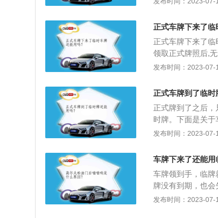
发布时间：2023-07-17
申请，领取申请表
领取临时行驶牌照
正式车牌下来了临
车号牌，也称临时
正式车牌下来了临
放的临时车辆行驶
领取正式牌照后,
罚款200元、记
发布时间：2023-07-17
手续的办理，还未
牌的有效期一般不
正式车牌到了临时
牌有4种：行政辖
正式牌到了之后，
机动车临时号牌。
时牌。下面是关于
到达之前撤除，还
上道路行驶的纸质
发布时间：2023-07-17
会回收临时车牌，
户前由公安车管部
牌的有效期一般不
车牌下来了还能用
牌、跨行政辖区临
车牌领到手，临牌
牌没有到期，也会
牌。2、领完新牌
发布时间：2023-07-17
这就属于不按规定