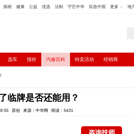
插画
健康
公益
优选
法制
守艺中华
应急中国
更多
地
选车
报价
汽修百科
特卖活动
经销商
？
了临牌是否还能用？
8:55
原创
来源：中华网
阅读：5431
咨询技师