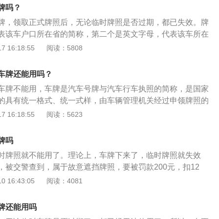
驶的纸质机动车号牌，也称临时行驶车号牌。是指新购车辆在
牌吗？
安车管部门发放的临时车辆行驶证明。临时车牌的有效期一般
牌，领取正式牌照后，无论临时牌照是否过期，都已失效。牌
表该车户口所在省的简称，第二个是英文字母，代表该车所在
，后面由五位序号码组成。车牌照的作用是：1、对各车辆进
 16:18:55
阅读：5808
；2、可以了解车辆的所属地区；3、根据车牌可查到车主以及
车牌照的类型：1、白色代表军牌、警牌；2、蓝色代表普通7
车牌还能用吗？
3、黄色代表普通的大型车辆；4、黑色代表外企车牌。
车牌不能用，车牌是汽车号牌与汽车行车执照的简称，是国家
的具有统一格式、统一式样，由车辆管理机关经过申领牌照的
验、登记后，核发的带有注册登记编码的硬质号码牌。车牌安
 16:18:55
阅读：5623
准备所需车牌配件及改锥；2、将车牌对准汽车固定点用手支撑
用改锥将4个固定点全部拧上固定螺丝组件，不能有空缺；4、
牌吗
置将盖帽压入固定好。
时牌照就不能用了。理论上，车牌下来了，临时牌照就失效
，被交警查到，属于故意遮挡牌照，要被罚款200元，扣12
，有了正式车牌的前提下，还想用临时牌照，也不是没有办法
 16:43:05
阅读：4081
还在有效期内）。就是把正式车牌放到家里。交警只要没在车
就没事。交警也不会闲的没事专门去车管所查档案信息。不过
牌还能用吗
为临时牌照的车，是交警重点关注的对象，被查的几率，要比