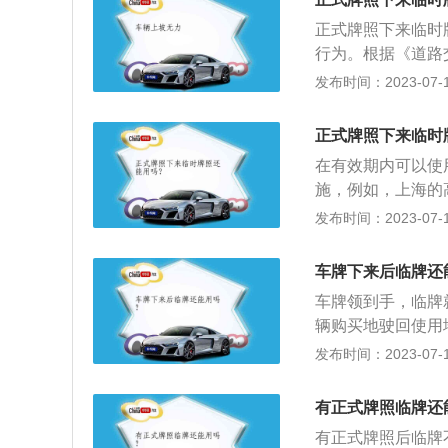
你必须把它撕碎，
以并不推荐这种方
绿色车牌的汽车是
事，交警只能根据
正式牌照下来临时
主应在临时牌照有
行为。根据《道路
下发，继续申请临
牌，未放置检验合
发布时间：2023-07-17
次；3、本地临牌
机关交通管理部门
在本市内行驶，不
相应手续，并可以
延长手续与初次申
正式牌照下来临时
标志或者补办相应
交强险凭证、或进
在有效期内可以使
安装机动车号牌的
号牌。办理时应讲
施，例如，上海的
违反道路交通安全
就可以办理完成，
11年1月1日起
发布时间：2023-07-17
元以下罚款。本法
由“放置”调整为“
车在未取得交警核
不影响驾驶人视线
表明。是一种纸质
车牌下来后临牌还
红灯：根据新交规
能立即获得汽车的
车牌领到手，临牌
牌或临时车牌。2
使用临时牌照，其
辆购买地驶回使用
故意遮挡、污损、
将自动失效。无论
牌时，需在当地车
发布时间：2023-07-17
没有拿到车牌，临
新车，需驶往外地
款，甚至是暂扣汽
号牌驶回原地区;
有正式牌照临牌还
况下，在汽车未上
相同。临牌使用时
使用期限不可以超
有正式牌照后临牌
机关申请使用正式