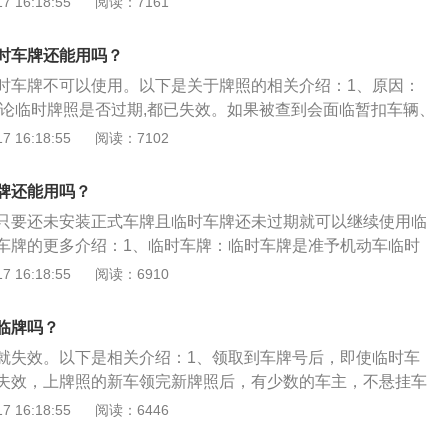
 16:18:55
阅读：7161
并填写，提交相关材料，经过审核后，就可以交5块钱工本费
。2、临时车牌定义：准予机动车临时上道路行驶的纸质机动
时车牌还能用吗？
行驶车号牌。是指新购车辆在未正式落户前由公安车管部门发
时车牌不可以使用。以下是关于牌照的相关介绍：1、原因：
证明。
无论临时牌照是否过期,都已失效。如果被查到会面临暂扣车辆、
12分的处罚决定。2、临时牌照：汽车临时牌照是指汽车由于一些
 16:18:55
阅读：7102
正式落户前由公安车管部门发放的临时车辆行驶证明。临时车
会超过三十天。临时号牌的使用带有时限性和区域性。临时车
牌还能用吗？
区内临时号牌、跨行政辖区临时号牌、试验用临时号牌、特型
只要还未安装正式车牌且临时车牌还未过期就可以继续使用临
3、期限性：临时车牌是具有一定的期限性，在这个期限没有
车牌的更多介绍：1、临时车牌：临时车牌是准予机动车临时
可以暂时使用。当临时车牌的使用期限到了之后，相关部门就
机动车号牌，也称临时行驶车号牌。是指新购车辆在未正式落
 16:18:55
阅读：6910
也会让车主进行一定的销毁，以后只能使用正式车牌。
门发放的临时车辆行驶证明。2、临时车牌的有效期：临时车
会超过三十天。临时车牌有4种，分别是行政辖区内临时号
临牌吗？
时号牌、试验用临时号牌、特型机动车临时号牌。
就失效。以下是相关介绍：1、领取到车牌号后，即使临时车
失效，上牌照的新车领完新牌照后，有少数的车主，不悬挂车
照后，就必须要在车管所安装好，才能上路。有牌不挂上路，
 16:18:55
阅读：6446
安装号牌的行为，将要面临记12分罚200元的处罚。3、准予机