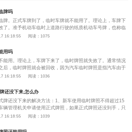
临牌吗
临牌。正式车牌到了，临时车牌就不能用了。理论上，车牌下
效了。准予机动车临时上道路行驶的纸质机动车号牌，也称临
指新购车辆在未正式落户前由公安车管部门发放的临时车辆行
 16:18:55
阅读：1075
的有效期一般不会超过三十天。《机动车登记规定》第二十七
理转让登记时,现机动车所有人住所不在车辆管理所管辖区域内
能用吗
理所应当自受理之日起三日内,查验机动车,核对车辆识别代号拓
不能用。理论上，车牌下来了，临时牌照就失效了。通常情况
,审查提交的证明、凭证,收回号牌、行驶证,在机动车登记证书
之后，临时牌照就会被回收，因为汽车临时牌照是指汽车由于
事项,核发有效期为三十日的临时行驶车号牌,制作上传机动车电
未正式落户前由公安车管部门发放的临时车辆行驶证明。在正
 16:18:55
阅读：1036
车所有人应当在临时行驶车号牌的有效期限内到转入地车辆管
不要使用临时车牌了。车牌是每台汽车合法上路行驶必须要有
入。现实中，有了正式车牌，也不是不能用临时车牌(前提是临
悬挂车牌就上路行驶了，那就是违法行为，如果继续行驶，被交
就是把正式车牌放家里。只要交警没在车上找到官方车牌就没
牌还没下来,怎么办
照上路违法行为。扩展：汽车的车牌有两种：1、一种是正式
着去车管所查文件信息。但是，不建议这样做。因为挂临时牌
式牌还没下来的解决方法：1、新车使用临时牌照不得超过15
时车牌。2、临时车牌是纸质的，这种车牌是不需要固定在车
点，被查处的概率比挂正式牌照的车大。另一方面，如果想继
车辆管理机关申请使用正式牌照，如果正式牌照还没到手，只
，但是，临时车牌需要按照规定粘贴在前后挡风玻璃的内侧。
无非是用临时车牌来躲避电子监控，但会大大增加新车的危险
辆车最多能办理3张临时牌照，即为最长期限不超过45天，如
 16:18:55
阅读：1039
属的，不同的汽车应该使用不同颜色的正式车牌，在拿到正式
。为了用几天临时卡，冒这么大的风险，不值得。需要注意的
都用了就只能等待正式车牌下来了；2、过期了就不能上牌
专用的防盗螺丝将车牌固定好。4、我们在生活中常见的车牌
DMV不回收临时牌照，需要自行销毁。当你毁灭自己的时候，
内回到当地落户上牌。第一叫拖车，不过费用成本会有点高，所
，绿色，大部分家用车都会使用蓝色和绿色的车牌。5、悬挂
牌照还能用吗