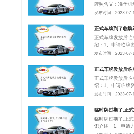
牌照含义：准予机
牌。临时牌照是指
发布时间：2023-07-17
证明。临时车牌的
共有四种，分别是
正式车牌到了临牌
牌、特型机动车临
正式车牌发放后临
绍：1、申请临牌
产机车整车出厂合
发布时间：2023-07-17
机号擦模。2、临
安车管部门发放的
正式车牌发放后临
时间段，一般情况
正式车牌发放后临
绍：1、申请临牌
产机车整车出厂合
发布时间：2023-07-17
机号擦模。2、临
安车管部门发放的
临时牌过期了,正
时间段，一般情况
临时牌过期了,正
识介绍：1、申请
单(副本)及车辆