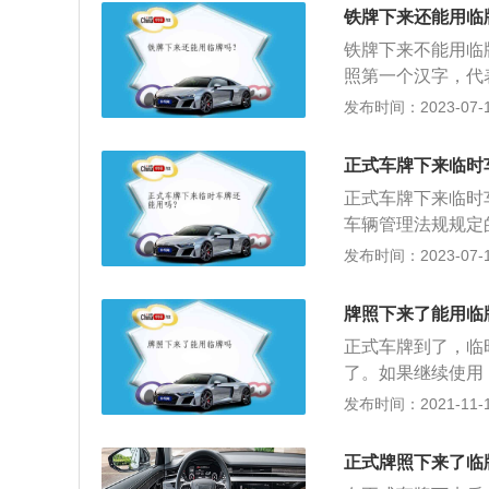
动车临时上道路行
铁牌下来还能用临
未正式落户前由公
铁牌下来不能用临
不会超过三十天。
照第一个汉字，代
地的地市一级代码
发布时间：2023-07-17
行编号与信息登记
车辆的登记信息。
正式车牌下来临时
座以下的小型车；
正式车牌下来临时
车辆管理法规规定
汽车进行审核、检
发布时间：2023-07-17
装的方法是：1、
住不要错位；3、
牌照下来了能用临
调整车牌至合适位
正式车牌到了，临
了。如果继续使用
分。不过现实当中
发布时间：2021-11-10
（前提是临时牌照
里查到正式车牌，
正式牌照下来了临
不建议这么做。因