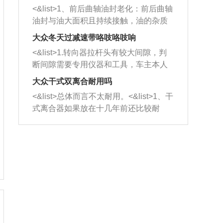
平底锅两耳，然后往左打半圈、一圈、
西取出来。但如果是因为积碳过多引起
<&list>1、前后曲轴油封老化：前后曲轴
一圈半的练习，往右同样也要打相同的
的堵塞，就需要将三元催化器泡在草酸
油封与油大面积且持续接触，油的杂质
圈数。 <&list>3、最后强调要反复练
中进行清洗。 <&list>3、也可以利用清
和发动机内持续温度变化使其密封效果
习，这样就可以形成肌肉记忆，在真实
大众冬天过减速带咯吱咯吱响
洗剂对堵塞的情况得到解决，将清洗剂
逐渐减弱，导致渗油或漏油。<&list>2、
驾驶车辆时，不需要记忆也能打好方
放在燃油箱中，与燃油混合后，车辆启
<&list>1.转向器拉杆头有较大间隙，判
活塞间隙过大：积碳会使活塞环与缸体
向。
动时，就可以和汽油一起进入到燃烧
断间隙需要专用仪器和工具，车主本人
的间隙扩大，导致机油流入燃烧室中，
室，最后形成废气排出，就可以让三元
无法制作，需要将车辆送到修理厂或4s
造成烧机油。<&list>3、机油粘度。使用
大众干式双离合耐用吗
催化器得到清洗，排气管堵塞的情况就
店；<&list>2.车辆半轴套管防尘罩破
机油粘度过小的话，同样会有烧机油现
<&list>总体而言不太耐用。<&list>1、干
能够得到解决。
裂，破裂后会出现漏油现象，使半轴磨
象，机油粘度过小具有很好的流动性，
式离合器如果放在十几年前还比较耐
损严重，磨损的半轴容易损坏，产生异
容易窜入到气缸内，参与燃烧。<&list>
用，但是由于现在的汽车发动机动力输
响；<&list>3.稳定器的转向胶套和球头
4、机油量。机油量过多，机油压力过
出越来越高，使得干式离合器散热不足
老化，一般是使用时间过长造成的。解
大，会将部分机油压入气缸内，也会出
的缺陷也逐渐暴露出来。<&list>2、由于
决方法是更换新的质量好的转向橡胶套
现烧机油。<&list>5、机油滤清器堵塞：
干式双离合的工作环境暴露在空气中，
和球头。
会导致进气不畅，使进气压力下降，形
而离合器的散热也是通离合器罩上面的
成负压，使机油在负压的情况下吸入燃
几个小孔来进行散热。但是在行驶过程
烧室引起烧机油。<&list>6、正时齿轮或
中变速箱需要换挡，就不得不使得离合
链条磨损：正时齿轮或链条的磨损会引
器频繁工作。<&list>3、长时间的低速行
起气阀和曲轴的正时不同步。由于轮齿
驶以及过于频繁的启停，导致离合器的