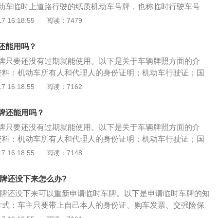
动车临时上道路行驶的纸质机动车号牌，也称临时行驶车号
新购车辆在未正式落户前由公安车管部门发放的临时车辆行驶
 16:18:55
阅读：7479
有效期一般不会超过三十天。2、临时牌照类型：临时牌照一
行政辖区内临时号牌、跨行政辖区临时号牌、试验用临时号
还能用吗？
时号牌。
牌只要还没有过期就能使用。以下是关于车辆牌照方面的介
资料：机动车所有人和代理人的身份证明；机动车行驶证；国
格证和进口机动车进口合格证；车辆识别号（车架号）和发动
 16:18:55
阅读：7162
时牌照的定义：临时牌照是在车主购买新车未正式落户前由公
临时车辆行驶证明。适用于新车没有正式牌照之前开车上路的
牌还能用吗？
下临时牌照的期限是30天。
牌只要还没有过期就能使用。以下是关于车辆牌照方面的介
资料：机动车所有人和代理人的身份证明；机动车行驶证；国
格证和进口机动车进口合格证；车辆识别号（车架号）和发动
 16:18:55
阅读：7148
时牌照的定义：临时牌照是在车主购买新车未正式落户前由公
临时车辆行驶证明。适用于新车没有正式牌照之前开车上路的
式牌还没下来怎么办?
下临时牌照的期限是30天。
式牌还没下来可以重新申请临时车牌。以下是申请临时车牌的知
方式：车主只要带上自己本人的身份证、购车发票、交强险保
出厂合格证原件以及复印件，然后前往车管所窗口办理临时车牌