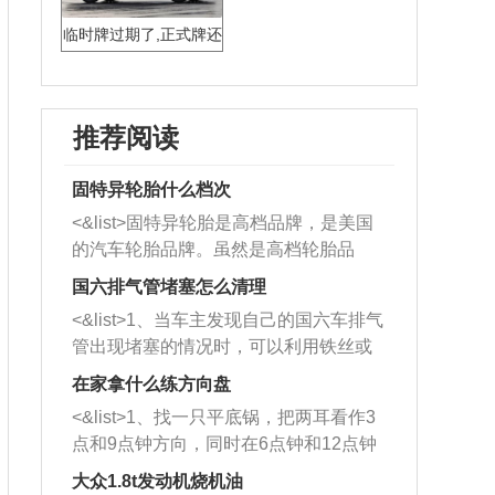
临时牌过期了,正式牌还
没下来,怎么办
推荐阅读
固特异轮胎什么档次
<&list>固特异轮胎是高档品牌，是美国
的汽车轮胎品牌。虽然是高档轮胎品
牌，但是中高低端的轮胎都有生产，这
国六排气管堵塞怎么清理
也是为了更好的开拓市场。
<&list>1、当车主发现自己的国六车排气
管出现堵塞的情况时，可以利用铁丝或
者是细棍，直接将杂物给取出来，如果
在家拿什么练方向盘
堵塞情况比较严重，也可以采取应急措
<&list>1、找一只平底锅，把两耳看作3
施。 <&list>2、直接利用木棍将所有的
点和9点钟方向，同时在6点钟和12点钟
杂物推到排气管里面的位置处，然后将
方向做一个标记。 <&list>2、双手握住
三元催化器拆解开，就可以将堵塞的东
大众1.8t发动机烧机油