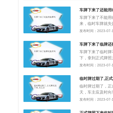
车牌下来了还能用
车牌下来了不能用
来，临时车牌就失
时行驶车号牌。是
发布时间：2023-07-17
驶证明。临时车牌
条 车辆管理所办
车牌下来了临牌还
的,转出地车辆管
车牌下来了临时牌
印膜或者电子资料
下，拿到正式牌照
上签注转让和变更
一手续的办理，还
发布时间：2023-07-17
子档案资料。机动
式车牌下来后，就
理所申请机动车转
的东西,如果没有
时车牌还有效)。
临时牌过期了,正式
警查到，属于无牌
事。交警也不会闲
临时牌过期了，正
车牌，另一种是临
照的车是交警的重
天，车主应及时向
身的前面和后面的
续使用临时车牌，
能再去办一张，每
发布时间：2023-07-17
3、正式车牌是金
性，容易造成事故
果三次办理的机会
车牌后，应该使用
是，一般情况下，
了，必须在30天
颜色有黄色，蓝色
正式牌照下来临时