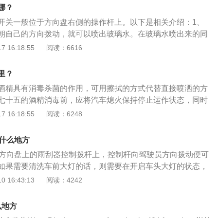
：需要注意的是，如果拨动拨杆未喷出玻璃水，此时切记不要
哪？
是玻璃水已经用完，这时就需要检查后加注玻璃水再运行。如
开关一般位于方向盘右侧的操作杆上。以下是相关介绍：1、
情况下长时间拨动拨杆会导致电机过热。
朝自己的方向拨动，就可以喷出玻璃水。在玻璃水喷出来的同
进行刮洗，直到松开拨杆停止工作。2、使用雨刮前最好先喷
 16:18:55
阅读：6616
可以延长雨刮条使用寿命，同时减少雨刮条运行阻力，避免刮
注意，在操作玻璃水开关时，如果拨动拨杆后未喷出玻璃水，
里？
拨动拨杆，否则有可能会导致电机过热而故障。4、可以打开
酒精具有消毒杀菌的作用，可用擦拭的方式代替直接喷洒的方
储液罐是否还有玻璃水，假如玻璃水已经没有，需要及时补充
七十五的酒精消毒前，应将汽车熄火保持停止运作状态，同时
储液罐玻璃水处于正常位置，那么玻璃水无法喷出可能是电机
避免接触明火，以免引起爆炸。用酒精给车消毒的注意事项
 16:18:55
阅读：6248
太低等。建议交给4s店或专业维修店进行检修。
易燃易爆的产品，用酒精喷洒消毒之后要立即擦干；2、放在通
将车窗打开，尽量喷洒物体表面，不要喷洒车内其他隐藏或者
在什么地方
、在车内消毒之后不要在车内吸烟或者不要将车窗关闭，防止
在方向盘上的雨刮器控制拨杆上，控制杆向驾驶员方向拨动便可
精燃点，出现爆炸、起火情况。
如果需要清洗车前大灯的话，则需要在开启车头大灯的状态，
水功能并保持控制杆开关处于拉向驾驶员方向的状态至少1秒
 16:43:13
阅读：4242
嘴自动从保险杠中伸出，清洗车灯。需要注意的是在车灯已关
130千米/小时、挡风玻璃清洗液储液罐中的液位过低时，大灯
么地方
。经常使用喷水功能的话，注意检查一下玻璃水水位，如果玻