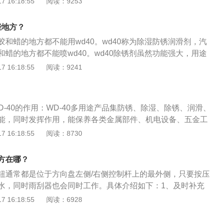
 16:18:55
阅读：9253
、尼龙、电木、PBT工程塑料。每种材质不同其耐高温程度不
盒过程中，应考虑到所使用保险丝的电流大小，保险丝的尺寸
些地方？
越大，那么在与保险丝盒配套的线材就要选用较大号的线材，
和蜡的地方都不能用wd40。wd40称为除湿防锈润滑剂，汽
盒及线材发热，引起火灾。
蜡的地方都不能喷wd40。wd40除锈剂虽然功能强大，用途
万能，它对某些材质的器材是不良影响。wd40的具体作用：清
 16:18:55
阅读：9241
底清除粘附在金属表面的难除污迹，特别适合气钉枪等气动工具的
wd40能去除湿气、水份，因此可让电子系统快速干燥，防止因
透：wd40可去除让金属粘合的铁锈，解开粘连、冻塞或生锈的
WD-40的作用：WD-40多用途产品集防锈、除湿、除锈、润滑、
wd40的润滑成份均匀广布，并牢牢附着在可转动的零件上。保
能，同时发挥作用，能保养各类金属部件、机电设备、五金工
腐蚀成份，可保护金属表面，以防湿气与其它腐蚀因素侵袭。
途：WD-40多用途产品是金属制品多用途保养剂，能解决金属制
 16:18:55
阅读：8730
问题，其六大功能同时发挥作用。WD-40多用途产品能排除金
在金属表面形成保护膜。
方在哪？
钮通常都是位于方向盘左侧/右侧控制杆上的最外侧，只要按压
水，同时雨刮器也会同时工作。具体介绍如下：1、及时补充
玻璃水没有喷出，只是雨刮器工作，切记不要再继续按压按
 16:18:55
阅读：6928
看玻璃水报警灯有没有亮起，如果有，应及时补充玻璃水。