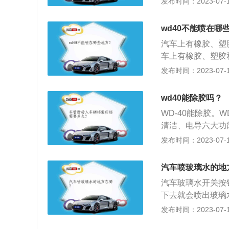
发布时间：2023-07-17
注塑材料有：塑料
一。在选用保险丝
wd40不能喷在哪
要求，保险丝电流
汽车上有橡胶、塑胶
不然会导致保险丝
车上有橡胶、塑胶和
广泛，但是它也不
发布时间：2023-07-17
洁：wd40能彻
清洁。除湿：由于
wd40能除胶吗？
湿气造成短路。渗
WD-40能除胶。
金属零件。润滑：
清洁、电导六大功
护：wd40含抗
具。WD-40的用
发布时间：2023-07-17
品的各类日常养护
属空隙内的水分，
汽车喷玻璃水的地
汽车玻璃水开关按
下去就会喷出玻璃
玻璃水：如果发现
发布时间：2023-07-17
钮，这时候就得看