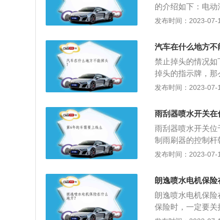
的介绍如下：电动
慢充。快充和慢充
发布时间：2023-07-17
新能源汽车半小时
6到8小时。充电
汽车在什么地方不
雷时，千万不要充
禁止掉头的情况如
内空调。
掉头的指示牌，那
路口如果有禁止左
发布时间：2023-07-17
马线处禁止掉头，
斑马线上掉头。无
雨刮器喷水开关在
转的标志，也是不
雨刮器喷水开关位
条左转车道内时，
制雨刷器的控制杆
左转车道掉头。黄
其作用是扫除风窗
发布时间：2023-07-17
的标志，也要等到
雨刮器安装在挡风
公路上穿越中央分
心轴、刮水片总成
速公路错过匝道，
朗逸喷水电机保险
核心，雨刮器电动
法掉头。
朗逸喷水电机保险
保险时，一定要关
险丝盒的定义：保