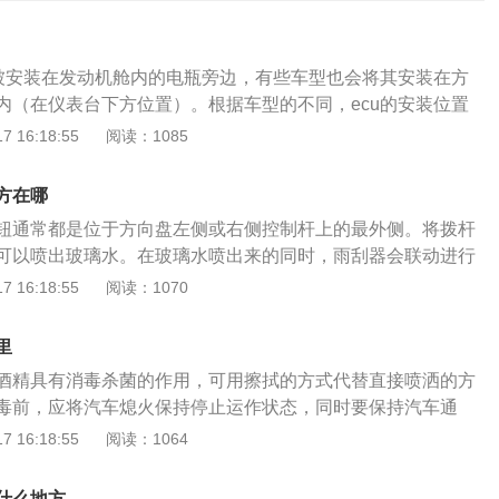
都被安装在发动机舱内的电瓶旁边，有些车型也会将其安装在方
内（在仪表台下方位置）。根据车型的不同，ecu的安装位置
ecu俗称汽车中的行车电脑，通过ecu可以实现汽车对变速箱、
 16:18:55
阅读：1085
、音响系统、刹车系统等地方的控制。当ecu出现故障时，汽
盘上故障灯乱跳、汽车油门和刹车紊乱等症状。这种情况需要
方在哪
4s店请专业人士进行检查和维修，防止在用车过程中出现安全
钮通常都是位于方向盘左侧或右侧控制杆上的最外侧。将拨杆
环境要求不高，电压范围一般在6.5V-16V之间，工作温度在零
可以喷出玻璃水。在玻璃水喷出来的同时，雨刮器会联动进行
上，能承受1000hz以下的振动，所以一般来说ecu不容易损坏，
杆停止工作。使用雨刮前最好先喷玻璃水再刮，这样可以延长
 16:18:55
阅读：1070
需要维护。
同时减少雨刮条运行阻力，避免刮伤挡风玻璃。在没有玻璃水
动拨杆会导致电机过热。如果发现玻璃水没有喷出，只是雨刮
里
再继续按压按钮，这时候就得看看玻璃水报警灯有没有亮起，
酒精具有消毒杀菌的作用，可用擦拭的方式代替直接喷洒的方
充玻璃水。打开发动机舱盖，查看储液罐还有多少玻璃水，需
毒前，应将汽车熄火保持停止运作状态，同时要保持汽车通
位置。如果储液罐玻璃水处于正常位置，那么玻璃水无法喷出
，以免引起爆炸。用酒精给车消毒的注意事项是：1、酒精属
 16:18:55
阅读：1064
蓄电池电压太低等。建议交给4s店或专业维修店进行检修。
，用酒精喷洒消毒之后要立即擦干；2、放在通风良好的环境
尽量喷洒物体表面，不要喷洒车内其他隐藏或者擦不到的地
什么地方