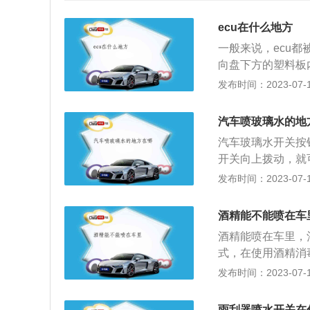
ecu在什么地方
一般来说，ecu
向盘下方的塑料板
也有一定的差异。
发布时间：2023-07-17
发动机、娱乐系统
车可能会出现仪表
汽车喷玻璃水的地
及时到维修店或者
汽车玻璃水开关按
隐患。ecu对工作
开关向上拨动，就
下40度到80度以
刮洗，直到松开拨
发布时间：2023-07-17
日常使用中基本不
雨刮条使用寿命，
的情况下长时间拨
酒精能不能喷在车
器工作，切记不要
酒精能喷在车里，
如果有，应及时补
式，在使用酒精消
要及时补充至合适
风，避免接触明火
发布时间：2023-07-17
可能是电机损坏、
于易燃易爆的产品
下要将车窗打开，
雨刮器喷水开关在