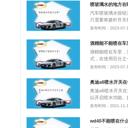
2、以防电机过热
喷玻璃水的地方在
连续拨动，有可能
汽车喷玻璃水按钮
果在没有玻璃水的
只需要将拨杆开关
时，雨刮器会联动
发布时间：2023-07-17
玻璃水再刮，这样
伤挡风玻璃。3、
酒精能不能喷在车
此时不要再长时间
酒精能喷在车里，
发动机舱盖，检查
式，在使用百分之
至合适位置。如果
要保持汽车通风，
发布时间：2023-07-17
损坏、蓄电池电压
是：1、酒精属于
风良好的环境下要
奥迪a6喷水开关
擦不到的地方；3
奥迪a6喷水开关
随气温升高达到酒
以开启喷水功能。
操纵自动清洗和刮
发布时间：2021-11-10
钟，大灯洗装置喷
闭时或者车速超过
wd40不能喷在什
清洗装置是不工作