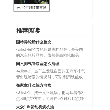
wd40可以喷车窗吗
推荐阅读
固特异轮胎什么档次
<&list>固特异轮胎是高档品牌，是美国
的汽车轮胎品牌。虽然是高档轮胎品
牌，但是中高低端的轮胎都有生产，这
国六排气管堵塞怎么清理
也是为了更好的开拓市场。
<&list>1、当车主发现自己的国六车排气
管出现堵塞的情况时，可以利用铁丝或
者是细棍，直接将杂物给取出来，如果
在家拿什么练方向盘
堵塞情况比较严重，也可以采取应急措
<&list>1、找一只平底锅，把两耳看作3
施。 <&list>2、直接利用木棍将所有的
点和9点钟方向，同时在6点钟和12点钟
杂物推到排气管里面的位置处，然后将
方向做一个标记。 <&list>2、双手握住
三元催化器拆解开，就可以将堵塞的东
大众1.8t发动机烧机油