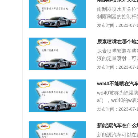
方；3、在车内消
雨刮器喷水开关位
达到酒精燃点，出
制雨刷器的控制杆
其作用是扫除风窗
发布时间：2023-07-17
雨刮器是安装在挡
臂心轴、刮水片总
尿素喷嘴在哪个地
核心，雨刮器电动
尿素喷嘴安装在柴
液的定量喷射，可
泡。同时，建议选
发布时间：2023-07-17
使尿素二次发生变
泵输送来的空气和
wd40不能喷在汽
与排气均匀混合。
wd40被称为除湿防锈润滑剂
a”），wd40的w
53年开发了wd4
发布时间：2023-07-17
强，用途广泛，但
胶、塑料、蜡的地方
新能源汽车在什么
期浸泡后会膨胀。
新能源汽车可以在
酸酯和聚苯乙烯接