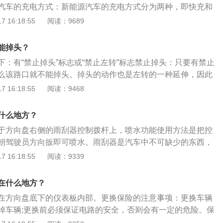
汽车的充电方式：新能源汽车的充电方式分为两种，即快充和
是相对概念，一般快充为大功率直流充电，大多数支持快充的
 16:18:55
阅读：9689
就可以充满百分之八十，慢充是交流充电，充电过程大概需要
的注意事项：新能源汽车高温暴晒后不可立即充电。下雨伴随打
能掉头？
电，以免雷击，引发燃烧事故。新能源汽车充电时不建议开车
下：有“禁止掉头”标志或“禁止左转”标志禁止掉头：只要有禁止
么该路口就不能掉头。掉头的动作也是左转的一种延伸，因此
转的指示牌，那么该路口也禁止掉头。斑马线处禁止掉头：斑
 16:18:55
阅读：9468
如果是在允许掉头的路口，要越过斑马线后再掉头，不能轧在
左转车道时禁止掉头：即使是在最左侧车道，如果没有允许左
什么地方？
允许掉头的。第二条左转车道线内禁止掉头：当车辆停在第二
于方向盘右侧的雨刮器控制拨杆上，喷水功能使用方法是把控
不能掉头。在没有任何指示标志的情况下，车辆只能在最内侧
朝驾驶员方向扳即可喷水。雨刮器是汽车中不可缺少的东西，
色实线处禁止掉头：禁止在黄色实线处掉头。即使有允许掉头
玻璃上妨碍视线的雨雪和尘土，对于行车安全具有重要作用。
 16:18:55
阅读：9339
绿灯亮起时，越过停止线掉头。高速公路上禁止掉头：在高速
玻璃前的片式结构，由电动机、减速器、四连杆机构、刮水臂
隔带掉头，属于违法行为，将被处以罚款、记12分。如果在高
等组成。雨刮器的动力源来自电动机，其是整个雨刮器系统的
要继续向前行驶到下一个匝道出口驶离高速，切勿心存侥幸违
在什么地方？
机的质量要求很高。
在方向盘底下的仪表板内部。更换保险的注意事项：更换车辆
掉车辆;更换前必须保证电路的安全，否则会有一定的危险。保
险丝盒可分为引线式保险丝盒、汽车保险丝盒。保险丝盒通用