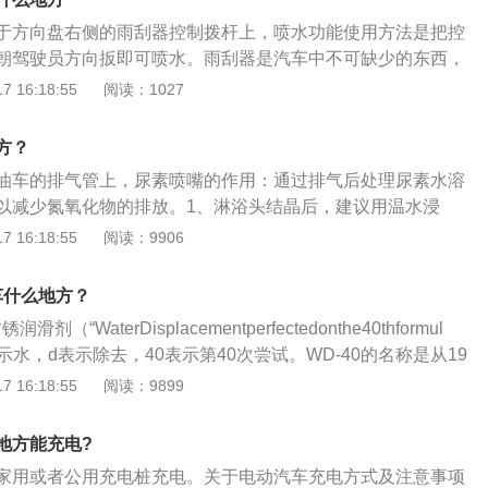
毒之后不要在车内吸烟或者不要将车窗关闭，防止随气温升高
于方向盘右侧的雨刮器控制拨杆上，喷水功能使用方法是把控
现爆炸、起火情况。
朝驾驶员方向扳即可喷水。雨刮器是汽车中不可缺少的东西，
玻璃上妨碍视线的雨雪和尘土，对于行车安全具有重要作用。
 16:18:55
阅读：1027
风玻璃前的片式结构，由电动机、减速器、四连杆机构、刮水
成等组成。雨刮器的动力源来自电动机，是整个雨刮器系统的
方？
机的质量要求很高。
油车的排气管上，尿素喷嘴的作用：通过排气后处理尿素水溶
以减少氮氧化物的排放。1、淋浴头结晶后，建议用温水浸
择纯水。请不要使用自来水和矿泉水。其中含有的矿物质容易
 16:18:55
阅读：9906
化。2、尿素喷嘴是SCR系统的核心部件之一，将从计量喷射
尿素水溶液AdBlue混合物喷射到排气管中，使液体雾化蒸发，
车什么地方？
（“WaterDisplacementperfectedonthe40thformul
表示水，d表示除去，40表示第40次尝试。WD-40的名称是从19
0的化学工作人员的研究笔记上直接取的名词。wd40除锈剂功能
 16:18:55
阅读：9899
不是万能的，会对一部分材质的器材产生不良影响。所以有橡
不能喷wd40。例如轮胎、车的表面等。天然橡胶在wd40长
地方能充电?
wd40可以软化蜡洗净剂和一些蜡涂层。当塑料中的薄透明聚碳
家用或者公用充电桩充电。关于电动汽车充电方式及注意事项
触wd40时，可能由于应力而产生破裂或裂纹。