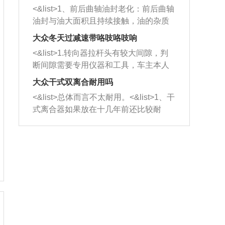
平底锅两耳，然后往左打半圈、一圈、
西取出来。但如果是因为积碳过多引起
<&list>1、前后曲轴油封老化：前后曲轴
一圈半的练习，往右同样也要打相同的
的堵塞，就需要将三元催化器泡在草酸
油封与油大面积且持续接触，油的杂质
圈数。 <&list>3、最后强调要反复练
中进行清洗。 <&list>3、也可以利用清
和发动机内持续温度变化使其密封效果
习，这样就可以形成肌肉记忆，在真实
大众冬天过减速带咯吱咯吱响
洗剂对堵塞的情况得到解决，将清洗剂
逐渐减弱，导致渗油或漏油。<&list>2、
驾驶车辆时，不需要记忆也能打好方
放在燃油箱中，与燃油混合后，车辆启
<&list>1.转向器拉杆头有较大间隙，判
活塞间隙过大：积碳会使活塞环与缸体
向。
动时，就可以和汽油一起进入到燃烧
断间隙需要专用仪器和工具，车主本人
的间隙扩大，导致机油流入燃烧室中，
室，最后形成废气排出，就可以让三元
无法制作，需要将车辆送到修理厂或4s
造成烧机油。<&list>3、机油粘度。使用
大众干式双离合耐用吗
催化器得到清洗，排气管堵塞的情况就
店；<&list>2.车辆半轴套管防尘罩破
机油粘度过小的话，同样会有烧机油现
<&list>总体而言不太耐用。<&list>1、干
能够得到解决。
裂，破裂后会出现漏油现象，使半轴磨
象，机油粘度过小具有很好的流动性，
式离合器如果放在十几年前还比较耐
损严重，磨损的半轴容易损坏，产生异
容易窜入到气缸内，参与燃烧。<&list>
用，但是由于现在的汽车发动机动力输
响；<&list>3.稳定器的转向胶套和球头
4、机油量。机油量过多，机油压力过
出越来越高，使得干式离合器散热不足
老化，一般是使用时间过长造成的。解
大，会将部分机油压入气缸内，也会出
的缺陷也逐渐暴露出来。<&list>2、由于
决方法是更换新的质量好的转向橡胶套
现烧机油。<&list>5、机油滤清器堵塞：
干式双离合的工作环境暴露在空气中，
和球头。
会导致进气不畅，使进气压力下降，形
而离合器的散热也是通离合器罩上面的
成负压，使机油在负压的情况下吸入燃
几个小孔来进行散热。但是在行驶过程
烧室引起烧机油。<&list>6、正时齿轮或
中变速箱需要换挡，就不得不使得离合
链条磨损：正时齿轮或链条的磨损会引
器频繁工作。<&list>3、长时间的低速行
起气阀和曲轴的正时不同步。由于轮齿
驶以及过于频繁的启停，导致离合器的