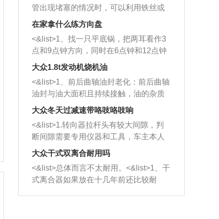
管出现堵塞的情况时，可以利用铁丝或
者是细棍，直接将杂物给取出来，如果
在家拿什么练方向盘
堵塞情况比较严重，也可以采取应急措
<&list>1、找一只平底锅，把两耳看作3
施。 <&list>2、直接利用木棍将所有的
点和9点钟方向，同时在6点钟和12点钟
杂物推到排气管里面的位置处，然后将
方向做一个标记。 <&list>2、双手握住
三元催化器拆解开，就可以将堵塞的东
大众1.8t发动机烧机油
平底锅两耳，然后往左打半圈、一圈、
西取出来。但如果是因为积碳过多引起
<&list>1、前后曲轴油封老化：前后曲轴
一圈半的练习，往右同样也要打相同的
的堵塞，就需要将三元催化器泡在草酸
油封与油大面积且持续接触，油的杂质
圈数。 <&list>3、最后强调要反复练
中进行清洗。 <&list>3、也可以利用清
和发动机内持续温度变化使其密封效果
习，这样就可以形成肌肉记忆，在真实
大众冬天过减速带咯吱咯吱响
洗剂对堵塞的情况得到解决，将清洗剂
逐渐减弱，导致渗油或漏油。<&list>2、
驾驶车辆时，不需要记忆也能打好方
放在燃油箱中，与燃油混合后，车辆启
<&list>1.转向器拉杆头有较大间隙，判
活塞间隙过大：积碳会使活塞环与缸体
向。
动时，就可以和汽油一起进入到燃烧
断间隙需要专用仪器和工具，车主本人
的间隙扩大，导致机油流入燃烧室中，
室，最后形成废气排出，就可以让三元
无法制作，需要将车辆送到修理厂或4s
造成烧机油。<&list>3、机油粘度。使用
大众干式双离合耐用吗
催化器得到清洗，排气管堵塞的情况就
店；<&list>2.车辆半轴套管防尘罩破
机油粘度过小的话，同样会有烧机油现
<&list>总体而言不太耐用。<&list>1、干
能够得到解决。
裂，破裂后会出现漏油现象，使半轴磨
象，机油粘度过小具有很好的流动性，
式离合器如果放在十几年前还比较耐
损严重，磨损的半轴容易损坏，产生异
容易窜入到气缸内，参与燃烧。<&list>
用，但是由于现在的汽车发动机动力输
响；<&list>3.稳定器的转向胶套和球头
4、机油量。机油量过多，机油压力过
出越来越高，使得干式离合器散热不足
老化，一般是使用时间过长造成的。解
大，会将部分机油压入气缸内，也会出
的缺陷也逐渐暴露出来。<&list>2、由于
决方法是更换新的质量好的转向橡胶套