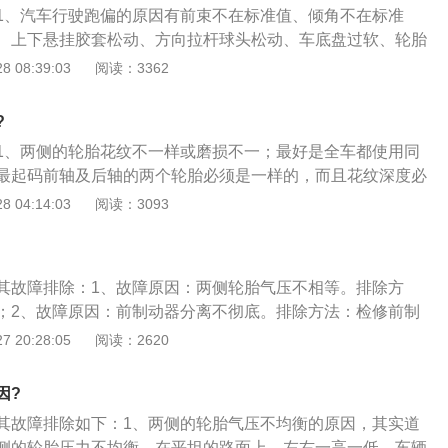
1、汽车行驶跑偏的原因有前束不在标准值、倾角不在标准
、上下悬挂胶套松动、方向拉杆球头松动、车底盘过软、轮胎
；2、汽车跑偏是汽车直线行驶在平坦的道路上的过程中，自
 08:39:03
阅读：3362
，导致汽车出现前后轴中心的连线与行驶轨迹的中心线不一致
跑偏轻则造成啃胎、轮胎报废，重则引发爆胎、车辆失控等危
?
旦发现汽车有跑偏的现象，应立即到维修站做全面检测，以免
1、两侧的轮胎花纹不一样或磨损不一；最好是全车都使用同
情况发生，其后果绝对不容忽视。
最起码前轴及后轴的两个轮胎必须是一样的，而且花纹深度必
极限必须更换；2、两侧轮胎气压有偏差，轮胎气压不一致会
 04:14:03
阅读：3093
一样，跑起来必然会跑偏；前减振器弹簧变形两侧缓冲不一
的制动器回位不良也会导致方向跑偏；车架总体变形，两侧轴
最大允许范围。
其故障排除：1、故障原因：两侧轮胎气压不相等。排除方
；2、故障原因：前制动器分离不彻底。排除方法：检修前制
因：前弹簧失效。排除方法：更换前弹簧；4、故障原因：两侧
 20:28:05
阅读：2620
除方法：调整两侧的前轮定位，使数据一致；5、故障原因：
除方法：调整前轮轴承；6、故障原因：车身底部或车架变
因?
正或更换车身或车架。
其故障排除如下：1、两侧的轮胎气压不均衡的原因，其实道
侧的轮胎压力不均衡，在平坦的路面上，左右一高一低，车辆