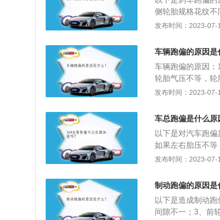
制动钳等部件并及
是尽量将车开往平
侧轮胎规格花纹不
轿车的后轮制动是
簧、球头、轴承或
发布时间：2023-07-17
的是，后轮制动力
调整。刹车分泵施
动跑偏。解决方法
边刹车效果不一致
安装不正确，这一
车辆跑偏的原因是
系统内部和刹车管
动，当后轮先产生
车辆跑偏的原因：
车维修过程中，特
轮胎气压不等，轮
后轮先干前轮产生
3、前减震器弹簧
发布时间：2023-07-17
动系统故障。防抱
弹簧的好坏；4、
控制各轮的制动力
导致跑偏；5、车
车总跑偏是什么原
力提高，并且方向
不良分离不完全，
制动液压力。制动
以下是对汽车跑偏
偏；7、车架总体
或过小，从而产生
如果左右胎压不等
隐患。消除制动跑
接引发跑偏。2、
发布时间：2023-07-17
好，调整要尽量一
距不一致：车辆长
用紧急制动。（3
或校正后不符合技
制动跑偏的原因是
片，清除污染物。
以下是造成制动跑
间隙不一；3、前