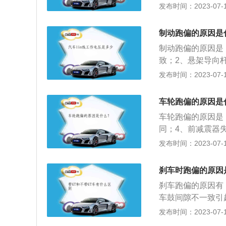
形、前轴移位；6
发布时间：2023-07-17
承磨损或损坏；9
换轮胎；紧固悬挂
制动跑偏的原因是
轮毂轴承；更换制
制动跑偏的原因是
致；2、悬架导向
4、路面两侧附着
发布时间：2023-07-17
象，是影响交通安
轮制动性能差，反
车轮跑偏的原因是
情况，拖印短或没
车轮跑偏的原因是
同；4、前减震器
准；8、轮胎花纹
发布时间：2023-07-17
车辆往左边斜要向
位置或替换轮胎；
刹车时跑偏的原因
调方向。
刹车跑偏的原因有
车鼓间隙不一致引
致。遇到此现象，
发布时间：2023-07-17
左右两边制动力矩