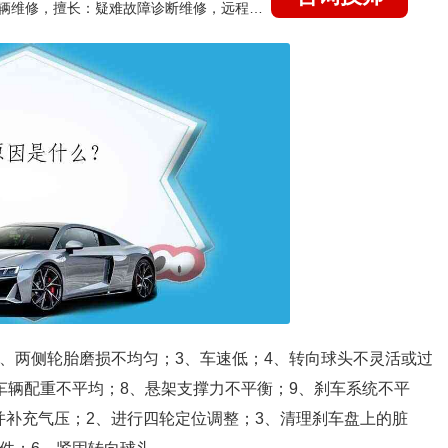
国家认证的汽车维修技师，15年德美日等各系车辆维修，擅长：疑难故障诊断维修，远程维修技术指导
2、两侧轮胎磨损不均匀；3、车速低；4、转向球头不灵活或过
车辆配重不平均；8、悬架支撑力不平衡；9、刹车系统不平
并补充气压；2、进行四轮定位调整；3、清理刹车盘上的脏