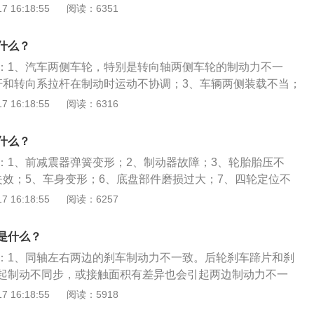
、制动压力分配阀失效；7、制动钳固定支板松动；8、轮毂轴
 16:18:55
阅读：6351
、制动压力分配阀失效。扩展：制动跑偏的解决方法是：1、更
装置；更换制动压力分配阀；2、紧固制动钳固定支板；更换
什么？
动压力分配阀。
：1、汽车两侧车轮，特别是转向轴两侧车轮的制动力不一
杆和转向系拉杆在制动时运动不协调；3、车辆两侧装载不当；
力不一致。制动跑偏是指制动时车辆自动偏向一侧行驶的现
 16:18:55
阅读：6316
全的一个重要因素。行驶中使用制动，汽车向左偏斜，即为右
之则为左轮制动性能差。制动停车后查看轮胎在路面上的拖印
什么？
有拖印的车轮即制动有故障的车轮。
：1、前减震器弹簧变形；2、制动器故障；3、轮胎胎压不
失效；5、车身变形；6、底盘部件磨损过大；7、四轮定位不
或花纹深浅不一样。车轮跑偏的解决方法是：1、更换悬架弹簧
 16:18:55
阅读：6257
右微调方向，车辆往右边斜要向左边微调方向；2、更换轮胎
3、车辆往左边斜要向右微调方向，车辆往右边斜要向左边微
是什么？
：1、同轴左右两边的刹车制动力不一致。后轮刹车蹄片和刹
起制动不同步，或接触面积有差异也会引起两边制动力不一
可按规范调校左右刹车间隙或打磨刹车蹄片接触面。2、同轴
 16:18:55
阅读：5918
不同。同轴左右两边制动力矩不同，造成制动单边，常见的原