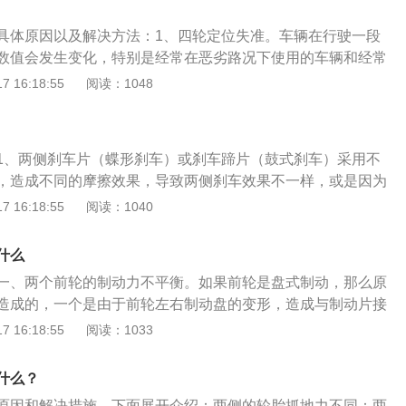
具体原因以及解决方法：1、四轮定位失准。车辆在行驶一段
数值会发生变化，特别是经常在恶劣路况下使用的车辆和经常
辆变化可能更大，这是容易造成汽车跑偏的一个原因。解决方
 16:18:55
阅读：1048
或去4s店。2、两侧轮胎不同。对于车，四个轮胎尽可能选用
前轴及后轴的两个轮胎必须是一样的。另外两侧轮胎花纹的款
样，尽量避免花纹不同。解决方法是更换轮胎。3、两侧轮胎
1、两侧刹车片（蝶形刹车）或刹车蹄片（鼓式刹车）采用不
侧轮胎的气压不同，如果左边轮胎的气压少一点，右边轮胎的
，造成不同的摩擦效果，导致两侧刹车效果不一样，或是因为
那么马上就会出现汽车跑偏的现象。解决方法是调整轮胎胎
一侧刹车片因漏油而产生刹车效果；解决办法：建议更换刹车
 16:18:55
阅读：1040
弹簧变形。前减震器弹簧两侧变形，导致缓冲不一致，引发车
；2、刹车盘两侧或刹车鼓摩擦系数不一致，如一侧光滑侧粗
：修理前减震器。5、前减震器失效。前减震器失效后在车辆
滑侧粗糙，使两侧的制动效果不一致；解决办法：建议去维修
一低，受力不均匀，导致跑偏。解决方法：修理前减震器。
什么
分泵泄漏或刹车管、接头泄漏会使两侧制动效果不一致，或一
。车辆底盘部件磨损过大，导致存在不正常间隙，转向拉杆球
一、两个前轮的制动力不平衡。如果前轮是盘式制动，那么原
发涩。解决办法：更换刹车分泵或刹车管、接头；4、刹车制
稳定杆胶套等是容易出现间隙过大的部位。解决方法：调整底
造成的，一个是由于前轮左右制动盘的变形，造成与制动片接
，使制动时泵两侧补偿间隙不一致，造成刹车跑偏。解决办
器回位不良。车轮中某一个的制动器回位不良，分离不完全。
标准。当汽车进行制动时，左右前轮制动力不一致，制动力较
 16:18:55
阅读：1033
钳；5、四轮定位不准也会出现刹车跑偏现象。解决办法：建
始终施加部分制动，行驶起来车辆必然会跑偏。解决方法：修
，车辆就会向这一侧跑偏;二是由干制动分泵活塞卡湍或制动钳
定位。
、车架总体变形。如果车架总体变形，两侧轴距相差过大，超
驱动左右制动片的力不一致，车辆前轮左右制动力不一致，造
什么？
也会导致车辆跑偏。解决方法：修理车辆。9、路况不平。在
的一侧跑偏。解决方法：检查轮胎的制动盘与制动分泵活塞、
计是中间高，两边低，这是因为要减少下雨的积水。解决方法
原因和解决措施，下面展开介绍：两侧的轮胎抓地力不同：两