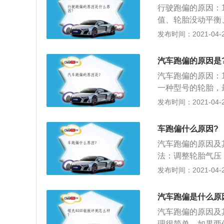
行驶跑偏的原因：
值、轮胎没动平衡
的气压不足等原因
发布时间：2021-04-28
行向一侧方向偏向
的行驶现象；3、
汽车跑偏的原因是
险状况的发生，一
汽车跑偏的原因：
跑偏引发多种危险
一种型号的轮胎，
须一样，超过磨损
发布时间：2021-04-28
使轮胎变得大小不
致；3、某个轮胎
车跑偏什么原因?
距相差过大，超出
汽车跑偏的原因及
法：调整轮胎气压
动器；3、故障原
发布时间：2021-04-27
前轮定位不同。排
前轮轴承过紧。排
汽车跑偏是什么原
形。排除方法：校
汽车跑偏的原因及
理很简单，如果两