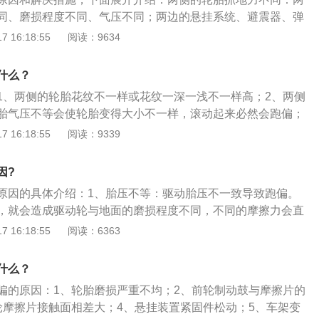
时更换。二、后轮制动力不一致，一般来说，除一些中高端的
坦的路上。
同、磨损程度不同、气压不同；两边的悬挂系统、避震器、弹
盘式制动外，后轮制动系统大多是鼓式制动。与前轮制动不同
者四轮定位不对称引起刹车跑偏。解决方法：对轮胎进行检查
 16:18:55
阅读：9634
稍有差别一般不会造成制动跑偏，差别较大会使车辆行驶时制
加的力量不同：刹车分泵有泄漏或刹车管、接头有泄漏会使两
：检查后轮制动力差别，是否过大并及时维修。三、制动管路
；刹车制动钳磨损间隙大，使制动时两侧分泵间隙不同；制动
般出现在车辆维修之后。在行驶过程中，前轮制动先于后轮制
什么？
路内有空气所导致。解决方法：及时去检查维修刹车分泵。
制动时，车辆会产生用尾现象，车后侧会产生跑偏现象。在汽
1、两侧的轮胎花纹不一样或花纹一深一浅不一样高；2、两侧
别是事故车维修后，修理工把制动管路的前后端装错了，使得
胎气压不等会使轮胎变得大小不一样，滚动起来必然会跑偏；
制动。解决方法：检查制动管路是否安装正确。四、防抱死制
变形两侧缓冲不一致，可通过按压或拆卸后比较来判断减震器
 16:18:55
阅读：9339
死制动系统简称ABS系统，是通过接收各个车轮的轮速信号来
前减震器失效后在车辆行驶中两悬挂一高一低，受力不均匀，
分配，从而使车轮处于接近抱死而未抱死的状态，从而使制动
辆底盘部件磨损过大存在不正常间隙；6、某个轮的制动器回位
因?
仍可以控制。如果ABS系统有故障，将无法正确控制各车轮的
这相当于一侧车轮始终施加部分制动，行驶起来车辆必然会跑
力无法正常控制，造成车辆车轮抱死或某个车轮的制动力过大
原因的具体介绍：1、胎压不等：驱动胎压不一致导致跑偏。
变形。
制动跑偏的现象。解决方法：及时维修ABS系统以免造成安全
，就会造成驱动轮与地面的磨损程度不同，不同的摩擦力会直
偏的方法有:（1）调整四个车轮制动器，尽量把每一个都调
悬挂系统故障：悬挂系统故障会造成汽车跑偏。3、左右两侧轴
 16:18:55
阅读：6363
致。调整好车轮轮毂轴承。（2）在溜滑路面上降速行驶，少
时间使用，车辆总体变形，两侧轴距相差过大，没有及时校正
）精心调整车轮制动器制动间隙。（4）更换磨损不一致的刹车
术要求，在行驶时就会向轴距短的一侧偏驶。
什么？
（5）镗磨各车轮制动鼓并修整好制动器。
偏的原因：1、轮胎磨损严重不均；2、前轮制动鼓与摩擦片的
轮摩擦片接触面相差大；4、悬挂装置紧固件松动；5、车架变