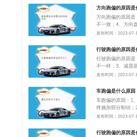
因有刹车分泵漏油
方向跑偏的原因是
粗糙度不同，检修
方向跑偏的原因是
边轮胎气压、花纹
不一致；4、方向
的直线距离不等，
旷；2、踩刹车感
发布时间：2023-07-17
修复不到位。事故
同；4、做四轮定
两边不等或一边失
猛，急打急回，车
协调而引起刹车跑
行驶跑偏的原因是
握稳方向盘，以防
行驶跑偏的原因是
弯道时根据弯道的
不一样；3、减震
纹一深一浅不一样
发布时间：2023-07-17
失效；7、车架总
决；2、超出范围
车跑偏是什么原因
纹、厂牌、尺寸必
车跑偏的原因：1
终施加部分制动；
然会跑偏；3、减
发布时间：2023-07-17
减震器弹簧的好坏
底盘部件磨损过大
行驶跑偏的原因是
常见的间隙过大的