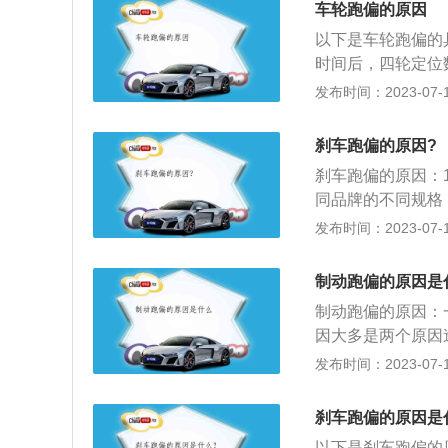
车轮跑偏的原因
以下是车轮跑偏的
时间后，四轮定位
上下马路牙子的车
发布时间：2023-07-17
法：调整轮胎定位
同一种型号，至少
刹车跑偏的原因?
式、深度也必须一
刹车跑偏的原因：
气压不同。汽车两
同品牌的不同规格
气压稍微多一点，
刹车分泵漏油，使
发布时间：2023-07-17
压。4、前减震器
片采用相同的规格
辆跑偏。解决方法
糙，刹车盘一侧光
行驶中两悬挂一高
制动跑偏的原因是
厂修理；3、刹车
6、底盘磨损过度
制动跑偏的原因：
侧分泵活塞发卡、
头，支撑臂胶套，
因大多是两个原因
动钳磨损间隙过大
盘。7、车轮制动
触表面平面度超讨
发布时间：2023-07-17
法：更换刹车制动
这相当于一侧车轮
大的车轮轮速变慢
议重新做一次四轮
理车轮制动器。8
的导向销卡住了，
刹车跑偏的原因是
出最大允许范围，
成车辆向制动力大
平坦的普通公路设
以下是刹车跑偏的