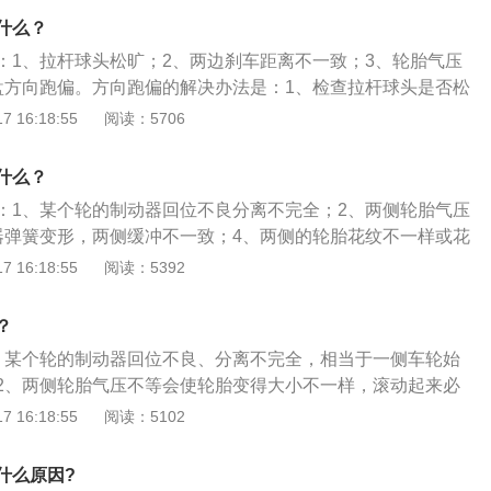
、活塞锈蚀、鼓式刹车蹄片油污、刹车盘与片或鼓与蹄片表面
什么？
时视情况排除。3、两边轮胎气压、花纹、磨损程度不同。两
：1、拉杆球头松旷；2、两边刹车距离不一致；3、轮胎气压
、磨损程度不同，会引起两边车轮的实际转动半径不同使行驶
盘方向跑偏。方向跑偏的解决办法是：1、检查拉杆球头是否松
这种情况在行驶中不踩制动时也会向一边跑。4、事故车车身
受两边刹车距离是否一致；3、检查前后左右轮胎气压是否相
 16:18:55
阅读：5706
车车身修复不到位造成车两边轴距不等，悬挂部分如避震弹簧
位。使用方向盘的注意事项有：1、转动方向盘时不可用力过
效、悬挂球头松旷、连接杆变形，这些都会在制动时互相干涉
辆停住后不要转动方向盘；2、在颠簸路段上行驶时，双手要
偏，5、四轮定位不准也会出现刹车跑偏现象。
什么？
方向盘失控而导致事故发生；3、转弯时降低车速降；4、进入
：1、某个轮的制动器回位不良分离不完全；2、两侧轮胎气压
弧度慢慢的转动方向。
器弹簧变形，两侧缓冲不一致；4、两侧的轮胎花纹不一样或花
高；5、车辆底盘部件磨损过大存在不正常间隙；6、前减震器
 16:18:55
阅读：5392
体变形。行驶跑偏解决方法：1、可以通过做四轮定位把问题解
必须用校正台进行校正。汽车轮胎速度级别、载重指数、花
？
须保持一致，避免事故发生。
、某个轮的制动器回位不良、分离不完全，相当于一侧车轮始
2、两侧轮胎气压不等会使轮胎变得大小不一样，滚动起来必
震器弹簧变形，两侧缓冲不一致可通过按压或拆卸对比来判断
 16:18:55
阅读：5102
；4、两侧的轮胎花纹不一样或花纹一深一浅不一样；5、车辆
，存在不正常间隙转向拉杆球头，支臂胶套、稳定杆胶套等是
什么原因?
部位，应举升车辆仔细检查。