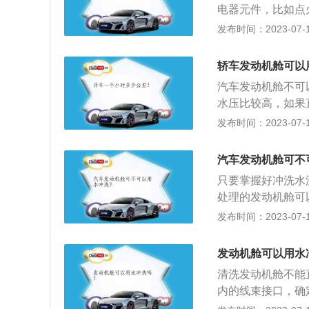
电器元件，比如点
防水措施，但经不
发布时间：2023-07-17
就烧毁。发动机舱
发动机舱表面清洗
轿车发动机舱可以
干。对于接线接口
汽车发动机舱不可
水压比较高，如果
现松动，甚至直接
发布时间：2023-07-17
防水处理，但是发
以需要谨慎操作。
汽车发动机舱可不
不能使用水枪清洗
只要掌握好冲洗水
从而导致发动机出
处理的发动机舱可
造成影响。对发动
冷车状态下清洗：
发布时间：2023-07-17
时候还需要在冷车
热胀冷缩后可能会
未冷却到环境温度
水蒸气，对电路可
能出现烫伤。
发动机舱可以用水
舱内保险盒上会有
清洗发动机舱不能
什么问题，但高压
内的线束接口，确
3、躲避车灯位置
等部件），然后再