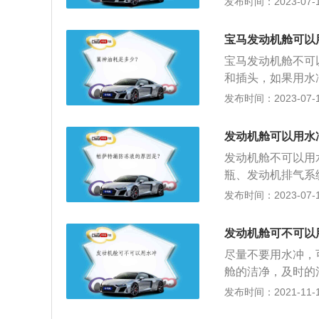
发布时间：2023-07-17
线束过多，禁止用
等）擦一遍，再用
宝马发动机舱可以
水分干得更快，可
宝马发动机舱不可
在表面的水分。
和插头，如果用水
机的大脑，如果没
发布时间：2023-07-17
牌，其车系有i、X
列。以宝马5系为
发动机舱可以用水
8mm、1901mm、
发动机舱不可以用
瓶、发动机排气系
线、车窗玻璃清洗
发布时间：2023-07-17
这些设备损坏。在
然后用干净的湿抹
发动机舱可不可以
好的生活习惯，可
尽量不要用水冲，
舱的洁净，及时的
工作。附：发动机
发布时间：2021-11-10
切忌不能用水冲，