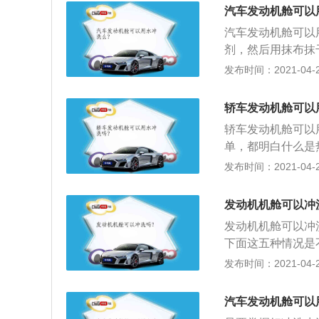
高温时向发动机注
汽车发动机舱可以
车安全得不到保障
汽车发动机舱可以
的车辆已经做了防
剂，然后用抹布抹
之后可能会出现短
的吹干净；2、一
发布时间：2021-04-28
洗可能导致接口氧
处理电气接口不能
的大灯总成：车主
发动机、空气滤清
封性不好，在安装
轿车发动机舱可以
盒、制动助力泵、
水，也不要将水溅
轿车发动机舱可以
等。
单，都明白什么是
急剧下降，它可能
发布时间：2021-04-28
车最好不要洗水，
车，虽然发动机舱
发动机机舱可以冲
修的时候可以请4
发动机机舱可以冲
发动机舱内有一些
下面这五种情况是
注意避免这些地方
动机缸体都采用加
发布时间：2021-04-27
枪的压力，还是要
样，也不要往高温
高温时用水冲洗，
汽车发动机舱可以
上，对车的伤害可