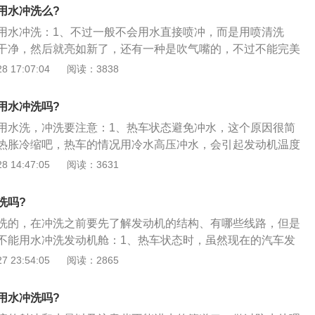
水可能会产生大量的水蒸气，这些水蒸气会附着在电路上，行
用水冲洗么?
。2、未做防水处理的接口：发动机舱内的电线比较多，很多
用水冲洗：1、不过一般不会用水直接喷冲，而是用喷清洗
水处理，但不一定严密，一些防水做的不严密的地方用水冲过
干净，然后就亮如新了，还有一种是吹气嘴的，不过不能完美
路现象，汽车蓄电池的接口处也不能用水直接冲洗，水直接冲
般这种情况是不能冲水的，热车状态下不能冲水，没有做防水
 17:07:04
阅读：3838
化生锈，最终会引起接触不良甚至短路。3、更换了副厂大灯
冲水，车的年龄比较久的不能冲水；3、发动机舱里一般包括
在改装汽车大灯时，会把原车的大灯总成打开，副厂大灯的密
器、电瓶、发动机排气系统、节气门、水箱补液罐、继电器
后可能会出现雾气或者进水，不要用水直接冲洗，避免车灯进
用水冲洗吗?
油门拉线、车窗玻璃清洗液储液罐、制动液储液罐、保险丝等
到改装过的大灯上。
用水洗，冲洗要注意：1、热车状态避免冲水，这个原因很简
热胀冷缩吧，热车的情况用冷水高压冲水，会引起发动机温度
引起油封渗漏，严重时可能发生汽缸断裂；2、使用过长的旧
 14:47:05
阅读：3631
新车在清洗机舱时，可以使用高压喷枪，而对于长期使用的旧
已经做了绝缘处理，但不能保证在哪里会造成短路。最好在维
洗吗?
S店师傅用气枪吹一下；3、为了避免冲到安全箱和电子模块，
洗的，在冲洗之前要先了解发动机的结构、有哪些线路，但是
保险箱和电子模块，但一般在发动机的最上部，然后冲洗时应
不能用水冲洗发动机舱：1、热车状态时，虽然现在的汽车发
出现水，尽管有防水处理，一般情况下雨没有问题，但高压水
压铸铁或者铝制造，不像普通铸铁那么容易开裂。但即使这
 23:54:05
阅读：2865
注意一下。
的发动机舱冲水，以避免缩短其使用寿命。再者，在发动机舱
会产生大量的水蒸气，这些水蒸气若渗透进电路和其他设备
用水冲洗吗?
大可小；2、未做防水处理电气接口，虽然现在的汽车发动机