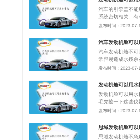
压有15兆帕以上
西，单纯靠水枪是
汽车的引擎盖不能
机的那种高压水枪
保险盒等精密仪器
系统密切相关。有
热车状态下，发动
件会加速老化和生
发布时间：2023-07-17
而且高温下凉水冲
辆处于高温状态，
离发动机外保险盒
机为缸体，在强冷
主避免用强压水嘴
汽车发动机舱可以
起问题。并且会加
能冲洗行车电脑和
汽车发动机舱不可
水。建议使用压缩
注意，因为拆装后
常容易造成水残余
舱，要避开大灯处
触不良现象，或是
发布时间：2023-07-17
机、空气滤清器、
动助力泵、油门拉
发动机舱可以用水
件。
发动机舱可以用水
毛先擦一下这些仪
好的清洁剂喷在这
发布时间：2023-07-17
造成短路。最后用
舱时，可以使用高
思域发动机舱可以
缘处理，但保不准
思域发动机舱不急