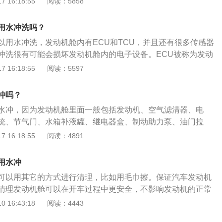
 16:18:55
阅读：5858
高压水枪直接喷洗部件。3、冲完之后用清洁装备（清洁剂
水冲干净，最后用准备好的干毛巾把水擦干。如果想让舱内的
用水冲洗吗？
以在擦掉水分后启动发动机，利用发动机工作的热量烘干依附
以用水冲洗，发动机舱内有ECU和TCU，并且还有很多传感器
冲洗很有可能会损坏发动机舱内的电子设备。ECU被称为发动
有ECU，发动机是无法正常工作的。宝马是德国豪华汽车品
 16:18:55
阅读：5597
、Z、纯数字4个车型，1、2、3、4、5、6、7、8等几个系
例，其是一款高档轿车，在车身尺寸方面，其长宽高分别为499
冲吗？
1559mm。
水冲，因为发动机舱里面一般包括发动机、空气滤清器、电
统、节气门、水箱补液罐、继电器盒、制动助力泵、油门拉
液储液罐、制动液储液罐、保险丝等设备，直接用水冲会导致
 16:18:55
阅读：4891
平时清洗发动机舱时，可以先用气枪吹掉发动机舱内的尘土，
布擦拭发动机舱内相对脏的地方。保持发动机舱内整洁是非常
用水冲
以用专业的清洗剂来清洗发动机舱。
可以用其它的方式进行清理，比如用毛巾擦。保证汽车发动机
清理发动机舱可以在开车过程中更安全，不影响发动机的正常
舱不能用水冲的地方：1、热车状态时：当车辆刚使用完时，
 16:43:18
阅读：4443
现在的汽车发动机缸体都采用加压铸铁或者铝制造的，在车辆