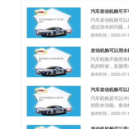
汽车发动机舱可不
汽车发动机舱可以
虑过涉水的问题，
是被水过一下而不
发布时间：2023-07-17
的。发动机在进气
气管路，水很难被
发动机舱可以用水
车状态下清洗。发
汽车机舱不能用水
胀冷缩后可能会出
机的时候，直接用
有些车的发动机舱
是所有的汽车都做
发布时间：2023-07-17
理，但高压水枪压
电器元件和线束接
灯位置。高压水枪
准，直接用水冲洗
后，需要用风枪将
汽车发动机舱可以
准，但车辆使用久
的时间就会被吹干
汽车机舱是可以冲
佳，虽然说直接用
的防水功能。发动机
舱内有不少传感器
是可以抵抗喷水和溅
发布时间：2023-07-17
密的仪器，一进水
轮胎路过积水把水
了。3、此外，发
洗，因为发动机的
年发热，机身上不
发动机机舱可以用