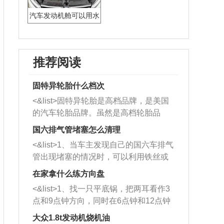
汽车发动机舱可以用水
冲洗么
推荐阅读
固特异轮胎什么档次
<&list>固特异轮胎是高档品牌，是美国
的汽车轮胎品牌。虽然是高档轮胎品
牌，但是中高低端的轮胎都有生产，这
国六排气管堵塞怎么清理
也是为了更好的开拓市场。
<&list>1、当车主发现自己的国六车排气
管出现堵塞的情况时，可以利用铁丝或
者是细棍，直接将杂物给取出来，如果
在家拿什么练方向盘
堵塞情况比较严重，也可以采取应急措
<&list>1、找一只平底锅，把两耳看作3
施。 <&list>2、直接利用木棍将所有的
点和9点钟方向，同时在6点钟和12点钟
杂物推到排气管里面的位置处，然后将
方向做一个标记。 <&list>2、双手握住
三元催化器拆解开，就可以将堵塞的东
大众1.8t发动机烧机油