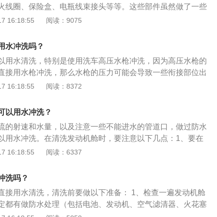
火线圈、保险盒、电瓶线束接头等等。这些部件虽然做了一些
起高压水枪的冲洗，可能有一两次没事，但长期下去没准哪天
 16:18:55
阅读：9075
的正确清洗方式：先把表面的浮尘用高压气罐清除干净，喷洒
剂，注意不要喷洒到电瓶、保险盒内部，等待十分钟左右擦
用水冲洗吗？
的地方，不要喷洒发动机舱表面清洗剂，用湿抹布擦干净。
以用水清洗，特别是使用洗车高压水枪冲洗，因为高压水枪的
直接用水枪冲洗，那么水枪的压力可能会导致一些衔接部位出
将某些保护措施冲洗掉，存在潜在的风险。虽然发动机舱做过
 16:18:55
阅读：8372
动机舱除了各种部件以外，还会涉及到其他的电器和电线，所
清洗发动机舱的注意事项如下：汽车发动机温度过高时，一定
可以用水冲洗？
，因为发动机还在发热的时候，遇到冷水，温度会直线下降，
流的射速和水量，以及注意一些不能进水的管道口，做过防水
现损伤，如开裂，漏油等情况，而且水蒸气还会对车内的电路
以用水冲洗。在清洗发动机舱时，要注意以下几点：1、要在
机的清洗应该采用专门清洗剂和清洗工具，在清洗发动机舱的
发动机温度较高时，用凉水冲洗会导致发动机缸体突然遇冷，
 16:18:55
阅读：6337
的状态下进行清洗，如果车辆刚刚行驶完，车辆发动机部件还
出现缸垫变形或气门室盖漏油。而且在高温下冲洗会产生大量
，那么直接清洗可能会对车辆早损伤，同时在清洗的时候也可
能产生影响。2、尽量躲避保险丝盒或电瓶：有些车的发动机
冲洗吗？
“避免高压水枪冲洗”的提示。虽然做了防水处理，一般雨水没
直接用水清洗，清洗前要做以下准备： 1、检查一遍发动机舱
水枪压力较大，为以防万一，要躲避行车电脑及电瓶区域。
定都有做防水处理（包括电池、发动机、空气滤清器、火花塞
：高压水枪冲洗到大灯边缘，容易导致车灯进水。
使用用水冲洗。 2、清洗的过程中，由于发动机机舱电器原件