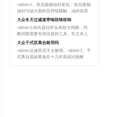
平底锅两耳，然后往左打半圈、一圈、
西取出来。但如果是因为积碳过多引起
<&list>1、前后曲轴油封老化：前后曲轴
一圈半的练习，往右同样也要打相同的
的堵塞，就需要将三元催化器泡在草酸
油封与油大面积且持续接触，油的杂质
圈数。 <&list>3、最后强调要反复练
中进行清洗。 <&list>3、也可以利用清
和发动机内持续温度变化使其密封效果
习，这样就可以形成肌肉记忆，在真实
大众冬天过减速带咯吱咯吱响
洗剂对堵塞的情况得到解决，将清洗剂
逐渐减弱，导致渗油或漏油。<&list>2、
驾驶车辆时，不需要记忆也能打好方
放在燃油箱中，与燃油混合后，车辆启
<&list>1.转向器拉杆头有较大间隙，判
活塞间隙过大：积碳会使活塞环与缸体
向。
动时，就可以和汽油一起进入到燃烧
断间隙需要专用仪器和工具，车主本人
的间隙扩大，导致机油流入燃烧室中，
室，最后形成废气排出，就可以让三元
无法制作，需要将车辆送到修理厂或4s
造成烧机油。<&list>3、机油粘度。使用
大众干式双离合耐用吗
催化器得到清洗，排气管堵塞的情况就
店；<&list>2.车辆半轴套管防尘罩破
机油粘度过小的话，同样会有烧机油现
<&list>总体而言不太耐用。<&list>1、干
能够得到解决。
裂，破裂后会出现漏油现象，使半轴磨
象，机油粘度过小具有很好的流动性，
式离合器如果放在十几年前还比较耐
损严重，磨损的半轴容易损坏，产生异
容易窜入到气缸内，参与燃烧。<&list>
用，但是由于现在的汽车发动机动力输
响；<&list>3.稳定器的转向胶套和球头
4、机油量。机油量过多，机油压力过
出越来越高，使得干式离合器散热不足
老化，一般是使用时间过长造成的。解
大，会将部分机油压入气缸内，也会出
的缺陷也逐渐暴露出来。<&list>2、由于
决方法是更换新的质量好的转向橡胶套
现烧机油。<&list>5、机油滤清器堵塞：
干式双离合的工作环境暴露在空气中，
和球头。
会导致进气不畅，使进气压力下降，形
而离合器的散热也是通离合器罩上面的
成负压，使机油在负压的情况下吸入燃
几个小孔来进行散热。但是在行驶过程
烧室引起烧机油。<&list>6、正时齿轮或
中变速箱需要换挡，就不得不使得离合
链条磨损：正时齿轮或链条的磨损会引
器频繁工作。<&list>3、长时间的低速行
起气阀和曲轴的正时不同步。由于轮齿
驶以及过于频繁的启停，导致离合器的