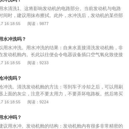
。如果要自己洗，要用家用的水龙头或者喷壶，不要用自助洗车
冲洗不掉的，必须用发动机舱清洗剂，并且在清洗过程中，对
用水清洗1、这将影响发动机的电路部分。当前发动机与电路
。使用高压水枪清洗，一定注意以下几点：1.热车时禁止水冲
进行遮盖，人工慢慢进行擦拭。
时间时，建议用抹布擦拭。此外，水冲洗后，发动机的某些部
机的温度过高，如果突然用冷水冲洗，会导致缸体变形开裂，
锈。不能用抹布清洁的零件可用长柄清洁刷擦拭。2、如果车
 16:18:55
阅读：9877
洗会出现大量水蒸气，导致发动机舱内过潮，影响电路；2.远
由于热膨胀和冷收缩，用水冲洗会造成很大的损坏。由于发动
和行车电脑。大部分车型的发动机舱保险盒会有提示，提示车
刺激下容易爆裂。3、发动机舱中有许多管路，遇水时容易引
喷洗，虽然做了充足的防水处理，但高压水枪的压力过大，不
用水冲洗吗？
速生产线的老化。如果你真的想用水清洗，请确保关键部件防
保险盒区域；3.非原厂大灯要注意。更换过原厂大灯的车主要
以用水冲洗。用水冲洗的结果：自来水直接清洗发动机舱，非
空气吹扫。
的大灯密封性比出厂时要差很多。利用高压水枪清洗发动机
在发动机舱内。长此以往便会令电器设备插口空气氧化致使接
，避免车灯进水。
拧紧螺钉锈蚀。对发动机舱的介绍：发动机舱里一般包括发动
 16:18:55
阅读：9233
电瓶、发动机排气系统、节气门、水箱补液罐、继电器盒、制
线、车窗玻璃清洗液储液罐、制动液储液罐、保险丝等重要部
枪冲洗吗？
枪冲洗。清洗发动机舱的方法：等到车子冷却之后，可以用刷
器上面的灰尘，注意不要太用力，不要弄坏电路板。然后将买
些东西上面，注意一点，就是不要喷到电路板上面，否则就会
 16:18:55
阅读：9224
抹布再轻轻擦一遍即可。旧车冲洗：新车在清洁清洗发动机机
压水枪，而对于使用时间过长的车，虽然发动机舱内都做了绝
用水冲吗？
哪里会引起短路。
建议用水冲。发动机舱的结构：发动机舱内有很多非常精密的