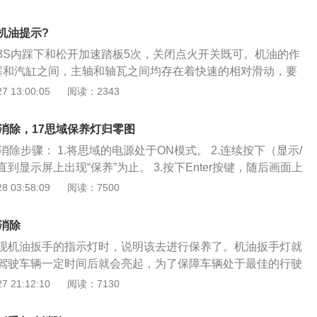
车进行保养了。不同品牌、车型的汽车保养灯的颜色均为黄
尽相同的，最常见的保养灯有三种：一种就是crv的小扳手形
机油提示?
油壶，另一种则是直接以汉字“请速更换机油”形式显现。当车
3S内踩下和松开加速踏板5次，关闭点火开关既可。机油的作
上次保养后设定的里程数时，保养灯就会亮起；或当行车电脑
塞和汽缸之间，主轴和轴瓦之间均存在着快速的相对滑动，要
况、里程数、负荷等因素判断机油的使用寿命低于某个设定的
损，则需要在两个滑动表面间建立油膜。有足够厚度的油膜将
 13:00:05
阅读：2343
。此时，车辆就该去保养了。汽车的保养项目一般有：机油和
面隔开，从而达到减少磨损的目的；2、冷却降温：机油能够
芯、汽油滤芯的更换，变速箱油等系统的检查与保养。
再散发至空气中帮助水箱冷却发动机；3、清洗清洁：好的机
消除，17思域保养灯归零图
件上的碳化物、油泥、磨损金属颗粒通过循环带回机油箱，通
消除步骤： 1.将思域的电源处于ON模式。 2.连续按下（显示/
冲洗了零件工作面上产生的脏物；4、密封防漏：机油可以在
到显示屏上出现“保养”为止。 3.按下Enter按键，随后画面上
形成一个密封圈，减少气体的泄漏和防止外界的污染物进入；
器。 4.最后按住Enter按键大概10秒左右，思域机油扳手就
 03:58:09
阅读：7500
滑油能吸咐在零件表面防止水、空气、酸性物质及有害气体与
些朋友会问，当17款思域机油扳手符号亮起时，能不能拖延一段
个就得看你系统提醒你剩下多少里程需要保养了，但还是尽快
消除
店去做保养吧。而保养过后，维修人员会用汽车检测仪来把保
现机油扳手的指示灯时，说明该去进行保养了。机油扳手灯就
是归零的方法 如果机油长时间不换的话，很容易让机油的润滑
驾驶车辆一定时间后就会亮起，为了保障车辆处于最佳的行驶
有成效，那么发动机的零件磨损也会大大增加，而且冷却效果
主并不显立刻去4S店做保养，而保养灯一直显示在仪表盘上也
 21:12:10
阅读：7130
就是说散热方面的功能下降，严重的话会出现爆缸。
自己手动清除。今天给大家讲解的是17款思域的保养灯的清除
辆电源，让车辆处于ACC状态。 ②找到中控屏的【设置】按