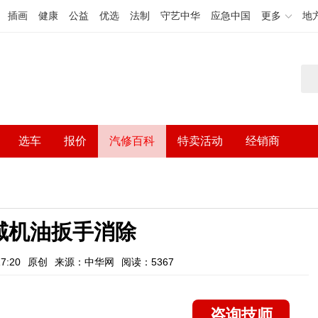
插画
健康
公益
优选
法制
守艺中华
应急中国
更多
地
选车
报价
汽修百科
特卖活动
经销商
域机油扳手消除
7:20
原创
来源：中华网
阅读：5367
咨询技师