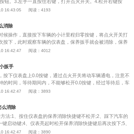
按钮。3.左手一直按住右键，打开点火开关。4.松开右键按
菜单按钮。其实这个小扳手是一个保养指示灯，并不是说车辆
 16:43:05
阅读：4193
只是一个保养标志。保养指示灯的作用是在车辆行驶一定里程
辆进行保养。也就是说当小扳手亮起时，应该到4S店进行保养
么消除
车型设定的保养时间不一样，所以小扳手什么时候亮起，这个
时候操作，直接按下车辆的小计里程归零按键，将点火开关打
准。当保养结束后，技师会通过设置程序，把保养灯重新归
次按下，此时观察车辆的仪表盘，保养扳手就会被消除，保养
。一般情况下，车辆进行保养的保养项目有发动机机油、机油
机动车辆行驶5000km后，会重新的亮起。机动车辆的保养保
 16:42:47
阅读：4012
、火花塞、空调滤清器、空气滤清器、燃油滤清器、制动液这
辆已经到了需要保养的周期，需要对车辆进行保养才可以消除
和空调滤清器可根据使用情况确定是否需要更换。
车主还不想对车辆进行保养，可以记住车辆的保险公里数，然
除小扳手
手动的消除，保养灯消除之后，在下一次保养公里数到来的时
，按下仪表盘上0.0按键，通过点火开关将动车辆通电，注意不
次的亮起。
钟的时间，等待期间内，不能够松开0.0按键，经过等待后，车
会被消除，车辆可以正常行驶。机动车辆的小扳手是说明机动
 16:42:47
阅读：3893
保养的周期，需要机动车辆的驾驶人员将机动车辆行驶的品牌
到维修厂对机动车辆进行保养，车辆在保养之后，车辆的保养
怎么消除
果此时并不想保养，可以手动将公里数消除。
消除方法:1、按住仪表盘的保养消除快捷键不松开;2、踩下汽车的
一键启动键;4、仪表亮起时松开保养消除快捷键后再次按下;5、
SET确认键即可。17款的本田crv的小扳手是其保养灯，作用
 16:42:47
阅读：3890