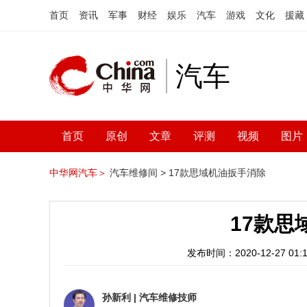
首页
资讯
军事
财经
娱乐
汽车
游戏
文化
援藏
汽车
首页
原创
文章
评测
视频
图片
中华网汽车＞
汽车维修间 >
17款思域机油扳手消除
17款思
发布时间：2020-12-27 01:1
孙新利
|
汽车维修技师