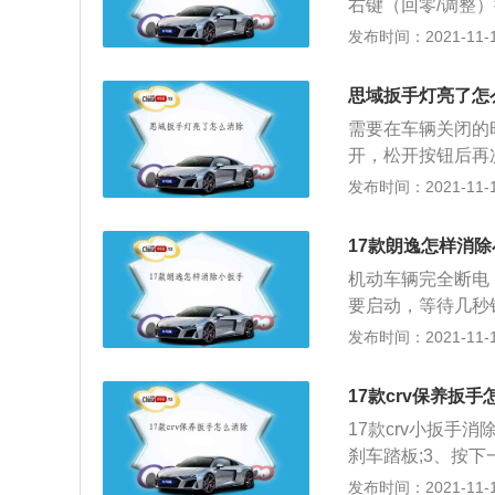
右键（回零/调整）
钮，按压一次左键
发布时间：2021-11-10
出现故障，小扳手
后，提醒司机对车
思域扳手灯亮了怎
了。注意不同厂家
需要在车辆关闭的
以车辆用户手册为
开，松开按钮后再
零，也就是熄灭了
扳手消除之后，在
发布时间：2021-11-10
滤清器、变速箱油
质量起说明机动车
八项。空气滤清器
掉扳手，如果此时
17款朗逸怎样消
后对保养扳手进行
机动车辆完全断电
候，保养灯还会再
要启动，等待几秒
辆的小扳手标记将
发布时间：2021-11-10
车辆已经到了需要
的售后或者是行驶
17款crv保养扳手
小扳手会消除，如
17款crv小扳手
刹车踏板;3、按下
按下多功能方向盘的
发布时间：2021-11-10