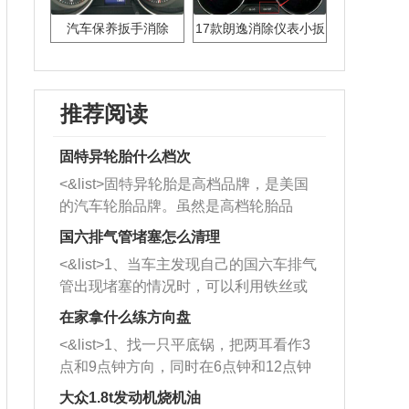
汽车保养扳手消除
17款朗逸消除仪表小扳
手
推荐阅读
固特异轮胎什么档次
<&list>固特异轮胎是高档品牌，是美国
的汽车轮胎品牌。虽然是高档轮胎品
牌，但是中高低端的轮胎都有生产，这
国六排气管堵塞怎么清理
也是为了更好的开拓市场。
<&list>1、当车主发现自己的国六车排气
管出现堵塞的情况时，可以利用铁丝或
者是细棍，直接将杂物给取出来，如果
在家拿什么练方向盘
堵塞情况比较严重，也可以采取应急措
<&list>1、找一只平底锅，把两耳看作3
施。 <&list>2、直接利用木棍将所有的
点和9点钟方向，同时在6点钟和12点钟
杂物推到排气管里面的位置处，然后将
方向做一个标记。 <&list>2、双手握住
三元催化器拆解开，就可以将堵塞的东
大众1.8t发动机烧机油