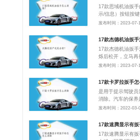
以8000公里更
17款思域机油扳手
动机工作环境的影
示/信息）按钮按键
运动，机油在这个
上出现发动机机油监
发布时间：2023-07-17
杂质就变多，性能
可消除掉。注意：
要。
动机的零件磨损也
17款杰德机油扳
严重会出现爆缸。
17款杰德机油扳
烁后松开，立马再
款杰德在2017年上
发布时间：2023-07-17
m、1530mm，轴
1.8L两款发动机
17款卡罗拉扳手
是用于提示驾驶员
消除。汽车的保养
换零件的预防性工
发布时间：2022-03-02
空调系统，冷却系
汽车技术状况良好
17款速腾显示有
周期。汽车的保养
17款速腾显示有扳
更换机油和机油滤