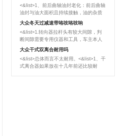
平底锅两耳，然后往左打半圈、一圈、
西取出来。但如果是因为积碳过多引起
<&list>1、前后曲轴油封老化：前后曲轴
一圈半的练习，往右同样也要打相同的
的堵塞，就需要将三元催化器泡在草酸
油封与油大面积且持续接触，油的杂质
圈数。 <&list>3、最后强调要反复练
中进行清洗。 <&list>3、也可以利用清
和发动机内持续温度变化使其密封效果
习，这样就可以形成肌肉记忆，在真实
大众冬天过减速带咯吱咯吱响
洗剂对堵塞的情况得到解决，将清洗剂
逐渐减弱，导致渗油或漏油。<&list>2、
驾驶车辆时，不需要记忆也能打好方
放在燃油箱中，与燃油混合后，车辆启
<&list>1.转向器拉杆头有较大间隙，判
活塞间隙过大：积碳会使活塞环与缸体
向。
动时，就可以和汽油一起进入到燃烧
断间隙需要专用仪器和工具，车主本人
的间隙扩大，导致机油流入燃烧室中，
室，最后形成废气排出，就可以让三元
无法制作，需要将车辆送到修理厂或4s
造成烧机油。<&list>3、机油粘度。使用
大众干式双离合耐用吗
催化器得到清洗，排气管堵塞的情况就
店；<&list>2.车辆半轴套管防尘罩破
机油粘度过小的话，同样会有烧机油现
<&list>总体而言不太耐用。<&list>1、干
能够得到解决。
裂，破裂后会出现漏油现象，使半轴磨
象，机油粘度过小具有很好的流动性，
式离合器如果放在十几年前还比较耐
损严重，磨损的半轴容易损坏，产生异
容易窜入到气缸内，参与燃烧。<&list>
用，但是由于现在的汽车发动机动力输
响；<&list>3.稳定器的转向胶套和球头
4、机油量。机油量过多，机油压力过
出越来越高，使得干式离合器散热不足
老化，一般是使用时间过长造成的。解
大，会将部分机油压入气缸内，也会出
的缺陷也逐渐暴露出来。<&list>2、由于
决方法是更换新的质量好的转向橡胶套
现烧机油。<&list>5、机油滤清器堵塞：
干式双离合的工作环境暴露在空气中，
和球头。
会导致进气不畅，使进气压力下降，形
而离合器的散热也是通离合器罩上面的
成负压，使机油在负压的情况下吸入燃
几个小孔来进行散热。但是在行驶过程
烧室引起烧机油。<&list>6、正时齿轮或
中变速箱需要换挡，就不得不使得离合
链条磨损：正时齿轮或链条的磨损会引
器频繁工作。<&list>3、长时间的低速行
起气阀和曲轴的正时不同步。由于轮齿
驶以及过于频繁的启停，导致离合器的