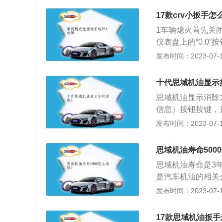
17款crv小扳手怎
1车辆熄火首先关
仪表盘上的“0.0
重新启动，此过程中
发布时间：2023-07-17
示任意一条信息时，
0”按钮进行确认
十代思域机油显示
思域机油显示消除
信息）按钮按键，直
现发动机机油监视器
发布时间：2023-07-17
除。以下是相关内
油。如果在机油已
思域机油寿命500
态下，按住清零的
思域机油寿命是3
载电脑出现故障。
是汽车机油的相关
题。目前有很多的
8千公里左右的时
发布时间：2023-07-17
的东西之一。一般
用于所有情况，机
率可以增加，提高
油的使用寿命最长
17款思域机油扳