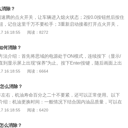
么消除？
闭速腾的点火开关，让车辆进入熄火状态；2按0.0按钮然后按住
”按钮，记住这里千万不要松手；3重新启动接着打开点火开关，
要一直按住“0.0”按钮；4松开按钮接着当仪表盘显示屏上显
 16:18:55
阅读：8272
松开“0.0”按钮即可；5再次确认按钮最后再次按压速腾的“0.
，即可消除小扳手指示灯。
如何消除？
方法介绍：首先将思域的电源处于ON模式，连续按下（显示/
到显示屏上出现“保养”为止。按下Enter按键，随后画面上出
。最后按住Enter按键大概10秒左右，思域机油扳手就会消
 16:18:55
阅读：6664
容介绍：1、如果是机油的寿命到了极限，应当马上更换机
经更换的情况下，还不能消除，就需要手动复位，在熄火的状
0怎么消除？
按钮不放手再通电即可。如果都试过了不行，可能是仪表或车
年左右，机油寿命百分之二十不要紧，还可以正常使用。以下
2、更换机油提示可以让车主在较短的时间内发现并解决问
介绍：机油更换时间：一般情况下结合国内油品质量，可以在
汽车都会存在一个提醒车主的功能。机油是一辆汽车不可缺少
候更换机油，这个时间比较合适。但是8千公里换机油也不是适
 16:18:55
阅读：6420
的机油主要是润滑汽车的发动机，从而让汽车的发动机工作效
油质量不同、行驶道路路况不同，更换时间有浮动。全合成机
汽车运行的效果。
，使用全合成一般可以10000公里左右更换。半合成机油则可
手怎么消除？