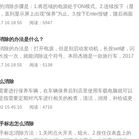
换。普通矿物油建议提前一些。机油质量好坏影响：质量好坏对发
的消除步骤是：1.将思域的电源处于ON模式。2.连续按下（显
响比较大。发动机在高温环境工作，一直不停的重复机械摩擦
，直到显示屏上出现“保养”为止。3.按下Enter按键，随后画面
工程中起着降温、润滑、清洗的作用，时间长了以后机油中的
视器。4.最后按住Enter按键大概10秒左右，思域机油扳手即
 16:18:55
阅读：5947
随之下降。所以为了发动机寿命考虑，定期更换机油十分必
如果机油长时间不换，让机油的润滑作用没有以前有成效，发
会增加，而且冷却效果也有一定影响，散热方面的功能下降，
手消除的办法是什么？
手消除的办法是：打开电源，但是别启动发动机，长按set键，闪
长按一次，就能消除这个符号。本田杰德是一款旅行车，2017
市，2017款杰德的车身尺寸长宽高分别为4667mm、1775m
 16:18:55
阅读：5138
距为2760mm，分为五座和六座两款。2017款杰德搭载1.5T和
，变速箱有两款，分别是5挡自动变速箱和CVT无级变速箱。
怎么消除
需要进行保养车辆，在车辆保养后到店里使用车载电脑就可以
是指需要定期对汽车进行相关的检查，清洁，润滑，补给或更
作。一般汽车的保养包含了对汽车发动机系统，变速箱系统，
 15:45:10
阅读：4716
统的保养范围。汽车通过定期的保养，可以保证汽车的整洁，
，消除隐患，可以有效预防汽车零件的故障，延长汽车的使用
扳手标志怎么消除
分为小保养和大保养，小保养一般是在汽车行驶一定距离后，
手标志消除方法：1.关闭点火开关，熄火。2.按住仪表盘上的
芯的行为，大保养是需要更换各种滤芯的常规保养。