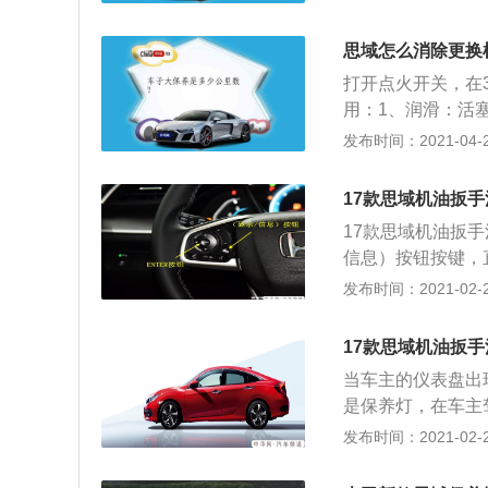
是提示车主该对爱
色，但形状却是不
思域怎么消除更换
状，一种是一个机
打开点火开关，在
辆行驶里程数达到
用：1、润滑：活
根据行驶时间、路
防止零件过快的磨
发布时间：2021-04-27
值时，保养灯亮起
相对滑动的零件表
机油滤芯、空气滤
将热量带回机油箱
17款思域机油扳手
油能够将发动机零
17款思域机油扳手
过润滑油的流动，
信息）按钮按键，直
活塞环与活塞之间
出现发动机机油监视
发布时间：2021-02-28
5、防锈防蚀：润
会消除掉了。 有
零件的接触。
时间再去更换。这
17款思域机油扳手
到本田的授权服务
当车主的仪表盘出
养灯复位的，这也
是保养灯，在车主
作用没有以前那么
状态。但是有的车
发布时间：2021-02-27
也有一定影响的，
很烦人，所以就想
方法。 ①接通车