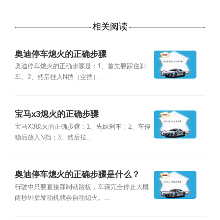
相关阅读
奥迪停车熄火的正确步骤
奥迪停车熄火的正确步骤是：1、首先要踩住刹
车。2、然后挂入N挡（空挡）...
宝马x3熄火的正确步骤
宝马X3熄火的正确步骤：1、先踩刹车；2、车停
稳后放入N挡；3、然后拉...
奥迪停车熄火的正确步骤是什么？
行驶中只要直接踩制动踏板，车辆完全停止大概
两秒钟后发动机就会自动熄火。...