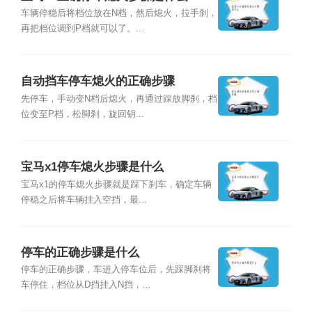
车辆停稳后将档位放在N档，然后熄火，拉手刹，
再把档位调到P档就可以了。...
自动挡车停车熄火的正确步骤
先停车，手动变N档后熄火，再通过踩放脚刹，档
位变至P档，松脚刹，旋回钥...
宝马x1停车熄火步骤是什么
宝马x1的停车熄火步骤就是踩下刹车，确定车辆
停稳之后将车辆挂入空挡，最...
停车的正确步骤是什么
停车的正确步骤，车进入停车位后，先踩脚刹将
车停住，档位从D挡挂入N挡，...