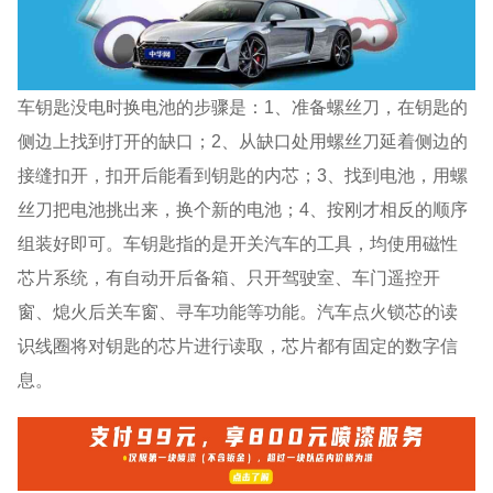
车钥匙没电时换电池的步骤是：1、准备螺丝刀，在钥匙的
侧边上找到打开的缺口；2、从缺口处用螺丝刀延着侧边的
接缝扣开，扣开后能看到钥匙的内芯；3、找到电池，用螺
丝刀把电池挑出来，换个新的电池；4、按刚才相反的顺序
组装好即可。车钥匙指的是开关汽车的工具，均使用磁性
芯片系统，有自动开后备箱、只开驾驶室、车门遥控开
窗、熄火后关车窗、寻车功能等功能。汽车点火锁芯的读
识线圈将对钥匙的芯片进行读取，芯片都有固定的数字信
息。