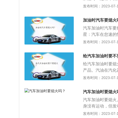
没有熄火，车辆油
发布时间：2023-07-17
现，空气中的汽油
续工作，这种情况
加油时汽车要熄火
会带来很大的安全
汽车加油时汽车要
汽油很容易喷出来
星：汽车在怠速的
会立刻被点燃，后
的状态，如果出现
发布时间：2023-07-17
熄火的车辆将产生
箱周围的油气混合
给汽车加油时要不
易扩散，当汽油蒸
给汽车加油时要熄
会将其引燃引爆。
产品。汽油在汽化
火星，汽油的燃点
汽油具有蒸发性，
发布时间：2023-07-17
数，如果和空气中
宜把油箱加满；2
不能在加油站内使
汽车加油时要熄火
站，加油后也需慢
汽车加油时要熄火
身没有运动，但发
果此时电路出现短
发布时间：2023-07-17