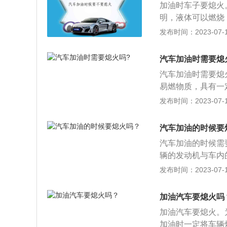
加油时车子要熄火
重，会带来很大的
明，液体可以燃烧
必要的损失，给车
从石油里分馏、裂
发布时间：2023-07-17
料。外观为透明液体
和环烷烃，以及一
汽车加油时需要熄
按辛烷值的高低分为
汽车加油时需要熄
12年1月起，汽油牌
易燃物质，具有一
中，人们还没有认
机的燃油消耗启动
发布时间：2023-07-17
油炼制依赖简单的
蚀性，汽油的辛烷
点较高，点灯时使
放置，在运输的过
被当作燃料烧掉。
汽车加油的时候要
我国使用的汽油是
机作为汽车动力运
汽车加油的时候需
式内燃机的燃料，
从原油中提炼出2
辆的发动机与车内
题，采用威廉姆·
加油的过程中有可
发布时间：2023-07-17
加热裂化为轻质的
引发汽车起火的事
获得了美国专利授
向外排放废气，除
加油汽车要熄火吗
率，而且辛烷值更
一点火星，给加油
加油汽车要熄火。
加油时一定将车辆