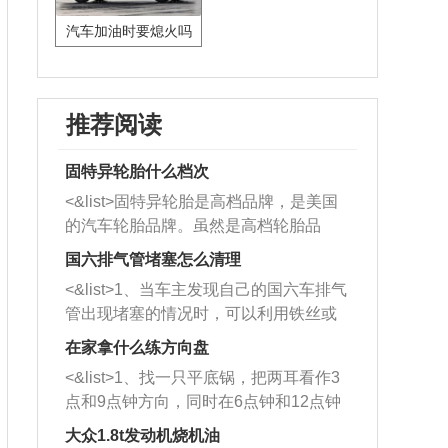
汽车加油时要熄火吗
推荐阅读
固特异轮胎什么档次
<&list>固特异轮胎是高档品牌，是美国
的汽车轮胎品牌。虽然是高档轮胎品
牌，但是中高低端的轮胎都有生产，这
国六排气管堵塞怎么清理
也是为了更好的开拓市场。
<&list>1、当车主发现自己的国六车排气
管出现堵塞的情况时，可以利用铁丝或
者是细棍，直接将杂物给取出来，如果
在家拿什么练方向盘
堵塞情况比较严重，也可以采取应急措
<&list>1、找一只平底锅，把两耳看作3
施。 <&list>2、直接利用木棍将所有的
点和9点钟方向，同时在6点钟和12点钟
杂物推到排气管里面的位置处，然后将
方向做一个标记。 <&list>2、双手握住
三元催化器拆解开，就可以将堵塞的东
大众1.8t发动机烧机油