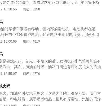
容易导致仪器漏电，造成线路短路或者断路；2、排气管不断
夹带火星，容易形成安全隐患；3、运转仪器产生大量热量，
 16:18:55
阅读：5258
，油气混合气体浓度会增大且不易扩散，容易引燃引爆。汽车
：1、降速缓慢开进加油站，加油后低速驶出加油站；2、熄火
吗
3、加满油后，关闭加油枪后再发动汽车。
加油时尽管车辆没有移动，但內部的发动机、电动机都在运
运行环节中都会造成电流，如果电路出现漏电状况，那便会引
重后果；3、我们不只是要熄火，还要注意不能接打电话、拍
 15:00:05
阅读：4819
防静电、不能穿钉子鞋，因为要避免摩擦造成火花。汽油是很
哪怕只是一点火星，或是处在温度比较高的环境中，都会着火
吗
熄火，发动机还在运转。工作中的发动机电路受损的话，很可
定是要熄火的。首先，不熄火的话，发动机的排气筒可能会有
火、静电火花等燃料气体，从而引发火灾事故。此外，引擎仍
燃汽油。其次，加油的时候，油箱口周边有着浓度很大的汽油
车身没有移动。工作中的发动机需要随着电流移动，这时电路
被引燃。汽车加油的时候不熄火的话，排气筒的尾气还是会不
 14:55:07
阅读：4776
况，非常风险。除了熄火外，加油站禁止在加油场地穿化纤服
，这个过程中可能会有火星排除，热量又高，很容易引起火
化纤面料衣物很容易造成静电，为了防止静电点燃汽油的风
，汽油蒸汽浓度十分大，如果不熄火的话，发动机运转的任何
熄火吗
引爆。另外，不熄火，发动机运转的话，车内的各个电器就会
熄火。加油的时候汽车熄火，这是为了防止引燃引爆。我们首
这时候电路短路的话就很容易引发火灾了。
油是一种电解质，属于易燃物品，且具有挥发性。汽油的闪爆
，也就是说，当温度到达50度时，汽油就会发生闪爆现象。加油
 16:43:05
阅读：4094