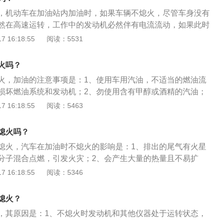
加油；3、不要超过油箱的上限。
，机动车在加油站内加油时，如果车辆不熄火，尽管车身没有
然在高速运转，工作中的发动机必然伴有电流流动，如果此时
电现象，便十分危险。加油时的注意事项；1、去加油站加油
 16:18:55
阅读：5531
；2、禁止吸烟，也不要在加油站内使用明火；3、不要接打电
；4、如果人比较多，就要排队，排队时要注意不要插队；5、
火吗？
的汽油标号。
火，加油的注意事项是：1、使用车用汽油，不适当的燃油流
损坏燃油系统和发动机；2、勿使用含有甲醇或酒精的汽油；
到漆面上避免损坏漆面；4、如油箱门周围结冰无法开启，轻推
 16:18:55
阅读：5463
打开油箱门；5、为防止燃油压力过大而喷射；6、将加油枪伸
免燃油溢出或溅出油箱引起失火和爆炸；7、开启加油口盖板
熄火吗？
前先触碰车身释放静电，加油时不再进入车辆以免产生静电。
熄火，汽车在加油时不熄火的影响是：1、排出的尾气有火星
分子混合点燃，引发火灾；2、会产生大量的热量且不易扩
转时产生的火花会将其引燃引爆；3、存在安全隐患，出现路
 16:18:55
阅读：5346
，容易引起火灾。汽车在加油时的注意事项有：1、给车辆加
；2、打雷天不要加油；3、不宜加满；4、不要亮黄灯时再加
熄火？
通讯设备。
，其原因是：1、不熄火时发动机和其他仪器处于运转状态，