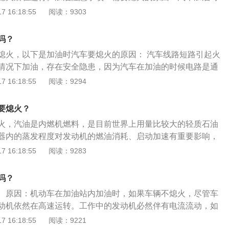
箱周围的油气混合气体浓度会升高，如果汽车运行时有火花出
 16:18:55
阅读：9303
分子很容易被点燃，发生火灾。汽车加油不熄火，发动机会持
下，车辆电路一旦发生短路或者漏电现象，后果会十分严重，
吗？
隐患。不熄火的后果：不熄火就给汽车加油，打开油箱盖时，
熄火，以下是加油时汽车要熄火的原因： 汽车线路短路引起火
，并且加油时产生的泡沫也很容易被喷出来，如果遇到明火，
情况下加油，存在安全隐患，因为汽车在加油的时候电路是通
果十分严重。
路线短路出现火星，很容易引起火灾。发动机产生火花：没有
 16:18:55
阅读：9294
大量的热量，进一步增加油液的挥发速度。而汽车加油时，油
气体浓度会相应增大，由于这种混合气体的密度大于空气，不
要熄火？
气浓度增大到一定程度，汽车发动机运转时产生的任何火花都
火，汽油是内燃机燃料，是目前世界上用量比较大的轻质石油
汽车尾气有火星：汽车发动机在工作的时候，排出的尾气会有
器内的蒸发程度对发动机的燃油消耗、启动加速有重要影响，
非常低，50度就可以被点燃，排出的尾气肯定会超过这个指
抗爆性，安全性和腐蚀性。加油的注意事项：1、市区行车不
 16:18:55
阅读：9283
的汽油分子混合点燃，很容易引发火灾。
、不要亮黄灯再加油；3、加油时不要接打电话、玩手机；4、
用明火；5、不准携带危险品；6、车辆加油前应慢速驶入加油
吗？
速驶出加油站。
。原因：机动车在加油站内加油时，如果车辆不熄火，尽管车
动机依然在高速运转。工作中的发动机必然伴有电流流动，如
路或漏电现象，便十分危险。汽车加油时的注意事项：各种车
 16:18:55
阅读：9221