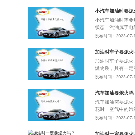
辆加油前必须慢速
先熄火后加油。加
小汽车加油时要熄
车。
小汽车加油时需要
状态，汽油属于电
断往外排废气，可
发布时间：2023-07-17
快汽油挥发速度，
意事项:市区行车
加油时车子要熄火
能在加油站内使用
加油时车子要熄火
后也需慢速驶出加
燃物质，具有一定
爆震燃烧性能。关
发布时间：2023-07-17
裂解出来的具有挥
体，可燃，馏程为
汽车加油要熄火吗
性、抗爆性、腐蚀
汽车加油需要熄火
花时，空气中的汽
1、进入加油站时
发布时间：2023-07-17
熄火后再进行加油
不能发动汽车。汽
加油时一定要熄火