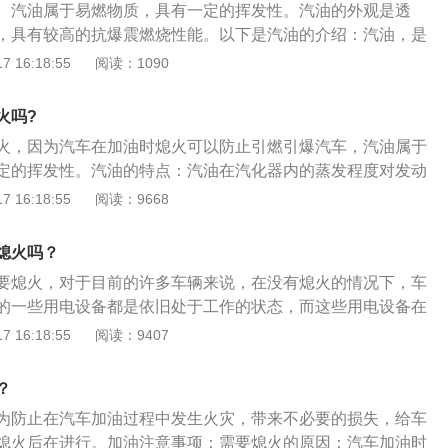
。汽油属于易燃物质，具有一定的挥发性。汽油的外观是透
安全隐患。所以为了防止在汽车加油过程中发生火灾，带来不
，具有较高的抗爆震燃烧性能。以下是汽油的介绍：汽油，是
加油时一定将车辆熄火后在进行。
解出来的具有挥发性、可燃性的烃类混合物液体，可用作燃
 16:18:55
阅读：1090
，可燃，馏程为30度至220度，主要成分为C5到C12脂肪烃
定量芳香烃，汽油具有较高的辛烷值（抗爆震燃烧性能），并
火吗?
89号、90号、92号、93号、95号、97号、98号等牌号，20
火，因为汽车在加油时熄火可以防止引燃引爆汽车，汽油属于
号90号、93号、97号修改为89号、92号、95号。19世纪
定的挥发性。汽油的特点：汽油在汽化器内的蒸发程度对发动
识到汽油的重要性，当时大量使用的是点灯用煤油。那时的石
加速等有重要的影响，汽油具有蒸发性，抗爆性，安全性和腐
 16:18:55
阅读：9668
蒸馏过程，将石油中沸点不同的成分分离出来。煤油组分的沸
值越高，抗爆性能越好。在自然条件下，汽油可以长时间稳定
用安全，成为原油炼制的主要产品，而汽油和其他成分则往往
程中容易对储存的罐子气化器气缸等设备产生腐蚀现象，目前
到了19世纪中后期，创制成功使用汽油的内燃机，1886年汽油
熄火吗？
按照排号来生产和销售。汽油的作用：汽油主要用于汽油点燃
行成功，由此，汽油的重要性与日俱增。但采用蒸馏法，仅能
要熄火，对于目前的许多车辆来说，在没有熄火的情况下，车
是世界上用量最大的轻质石油产品。
0%的汽油。1911年，美国标准石油公司解决了汽油效率低的问
的一些用电设备都是依旧处于工作的状态，而这些用电设备在
伯顿和罗伯特.哈姆福瑞斯发明的热裂化工艺，将重质的瓦斯油
能会发生漏电，使得电线路短路，如果产生火星的话，很容易
 16:18:55
阅读：9407
汽油等馏分，从而整体提高了汽油收率，热裂化工艺在1913年
故。由于汽车在没有熄火的状态下，车辆排气管也依然会持续
权。随后的催化裂化工艺比热裂化工艺进一步提高了汽油收
了排气管的温度比较高之外，排气管在排气时也是有可能产生
？
高。
站内的所有人员带来生命威胁。
为防止在汽车加油过程中发生火灾，带来不必要的损失，给车
熄火后在进行。加油注意事项：需要熄火的原因：汽车加油时