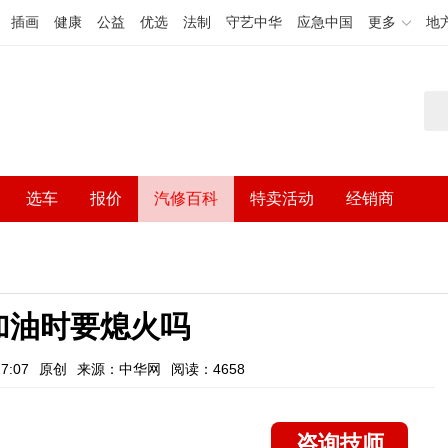
插画
健康
公益
优选
法制
守艺中华
应急中国
更多
地
选车
报价
汽修百科
特卖活动
经销商
加油时要熄火吗
7:07
原创
来源：中华网
阅读：4658
咨询技师