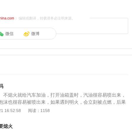
china.com
）编辑或翻译，转载请务必注明来源。
微信
微博
吗
。不熄火就给汽车加油，打开油箱盖时，汽油很容易喷出来，
泡沫也很容易被喷出来，如果遇到明火，会立刻被点燃，后果
火的车辆会产生大量的热量，进一步增加油液的挥发速度，而
 16:52:58
阅读：1158
周围的油气混合气体浓度会升高，如果汽车运行时有火花出
分子很容易被点燃，发生火灾。而汽车加油时不熄火，发动机
要熄火
情况下，车辆电路一旦发生短路或者漏电现象，后果会十分严