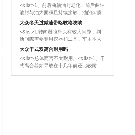
平底锅两耳，然后往左打半圈、一圈、
西取出来。但如果是因为积碳过多引起
<&list>1、前后曲轴油封老化：前后曲轴
一圈半的练习，往右同样也要打相同的
的堵塞，就需要将三元催化器泡在草酸
油封与油大面积且持续接触，油的杂质
圈数。 <&list>3、最后强调要反复练
中进行清洗。 <&list>3、也可以利用清
和发动机内持续温度变化使其密封效果
习，这样就可以形成肌肉记忆，在真实
大众冬天过减速带咯吱咯吱响
洗剂对堵塞的情况得到解决，将清洗剂
逐渐减弱，导致渗油或漏油。<&list>2、
驾驶车辆时，不需要记忆也能打好方
放在燃油箱中，与燃油混合后，车辆启
<&list>1.转向器拉杆头有较大间隙，判
活塞间隙过大：积碳会使活塞环与缸体
向。
动时，就可以和汽油一起进入到燃烧
断间隙需要专用仪器和工具，车主本人
的间隙扩大，导致机油流入燃烧室中，
室，最后形成废气排出，就可以让三元
无法制作，需要将车辆送到修理厂或4s
造成烧机油。<&list>3、机油粘度。使用
大众干式双离合耐用吗
催化器得到清洗，排气管堵塞的情况就
店；<&list>2.车辆半轴套管防尘罩破
机油粘度过小的话，同样会有烧机油现
<&list>总体而言不太耐用。<&list>1、干
能够得到解决。
裂，破裂后会出现漏油现象，使半轴磨
象，机油粘度过小具有很好的流动性，
式离合器如果放在十几年前还比较耐
损严重，磨损的半轴容易损坏，产生异
容易窜入到气缸内，参与燃烧。<&list>
用，但是由于现在的汽车发动机动力输
响；<&list>3.稳定器的转向胶套和球头
4、机油量。机油量过多，机油压力过
出越来越高，使得干式离合器散热不足
老化，一般是使用时间过长造成的。解
大，会将部分机油压入气缸内，也会出
的缺陷也逐渐暴露出来。<&list>2、由于
决方法是更换新的质量好的转向橡胶套
现烧机油。<&list>5、机油滤清器堵塞：
干式双离合的工作环境暴露在空气中，
和球头。
会导致进气不畅，使进气压力下降，形
而离合器的散热也是通离合器罩上面的
成负压，使机油在负压的情况下吸入燃
几个小孔来进行散热。但是在行驶过程
烧室引起烧机油。<&list>6、正时齿轮或
中变速箱需要换挡，就不得不使得离合
链条磨损：正时齿轮或链条的磨损会引
器频繁工作。<&list>3、长时间的低速行
起气阀和曲轴的正时不同步。由于轮齿
驶以及过于频繁的启停，导致离合器的