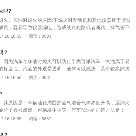
驶入加油站，加油后也需慢速驶出加油站。加油时，车辆必须
油过程中，如果工作人员没有关闭加油枪，也绝对不能发动汽
火吗?
熄火。加油时熄火的原因:不熄火时发动机和其他仪器处于运转
解质，容易导致仪器漏电，造成线路短路或者断路。排气管不
能夹带火星，容易形成安全隐患。运转仪器产生大量热量，加
 16:18:55
阅读：8993
油气混合气体浓度会增大且不易扩散，容易引燃引爆。加油注
不宜把油箱加满。不要亮黄灯再加油。加油时不要接打电话。不
吗？
明火。不准携带危险品。车辆加油前应慢速驶入加油站，加油
。因为汽车在加油时熄火可以防止引燃引爆汽车，汽油属于易
油站。
的挥发性。汽油的外观是透明，液体可以燃烧，具有较高的抗
于汽油的相关信息如下：1、简介：汽油，是从石油里分馏、
 16:18:55
阅读：8031
发性、可燃性的烃类混合物液体，可用作燃料。外观为透明液
30℃至220℃。2、重要特性：汽油重要的特性为蒸发性、安定
？
性和清洁性。
，其原因是：车辆油箱周围的油气混合气体浓度升高，遇到火
油分子会被点燃，容易发生火灾。汽车加油的正确方法是：
降速缓慢开进加油站，加油后低速驶出加油站；2、车辆必须先
 16:18:55
阅读：6857
作业；3、在加满油后，加油站的工作人员没有关闭加油枪时
车加油的注意事项是：1、早上或晚上加油，避免中午直晒；
吗？