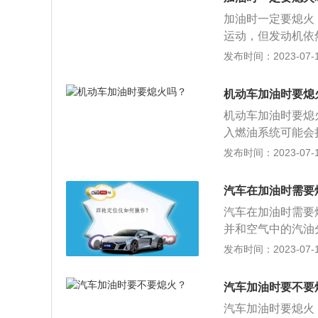
2、跑长途之前多
加油时一定要熄火
运动，但发动机依
电路出现短路或漏
发布时间：2023-07-17
时，车辆应该熄火
话，也不要玩手机
机动车加油时要熄
加油时要选择正确
机动车加油时要熄
入燃油系统可能会
3、不要将燃油溅
发布时间：2023-07-17
或轻叩油箱门除冰
入到油箱深处，避
汽车在加油时需要
或接触燃油腔喷嘴
汽车在加油时需要
并和空气中的汽油
散，汽车发动机运
发布时间：2023-07-17
线短路或火星的话
油时不要回到车内
汽车加油时要不要
油；5、禁止拨打
汽车加油时要熄火