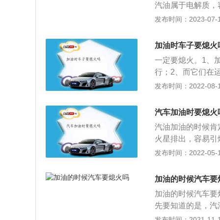
汽油属于电解质，
往外排废气，可能
发布时间：2023-07-17
加快汽油挥发速度
加油的正确步骤是
加油时车子要熄火
后进行加油作业；
一定要熄火。1、
行；2、而它们在
起燃烧、爆炸等严
发布时间：2022-08-15
打化纤服装是为了
容易爆炸着火的，
汽车加油时要熄火
爆炸。如果车辆不
汽油加油的时候肯
能会诱发漏电、点
火星排出，容易引
然高速运转，尽管
蒸汽，有很大几率
发布时间：2022-05-11
出现短路或漏电状
停地往外排放废气
剥去和使用手机。
灾。在加油的时候
险。
加油的时候汽车要
一点火花都会引燃
加油的时候汽车要
有电流流动，如果
先要知道的是，汽
点只有50摄氏度
发布时间：2021-11-10