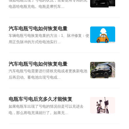
假如电瓶出现了亏电的状况，需要使用专用的充
电器给电瓶充电。电瓶是摩托车...
汽车电瓶亏电如何恢复电量
车辆电瓶亏电恢复电量的方法：1、脉冲修复：使
用正负脉冲的方式给电池实行...
汽车电瓶亏电如何恢复电量
汽车电瓶亏电需要进行搭铁充电或者更换新电池
后再启动。蓄电池出现亏电或...
电瓶车亏电后充多久才能恢复
如果电瓶车出现了亏电的情况但是可以充进去
电，那么将电充满就行了。如果无...