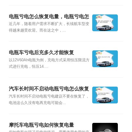
电瓶亏电怎么恢复电量，电瓶亏电怎
么恢复电量
近几年，随着用户需求不断扩大，长续航车型变
得越来越受欢迎。而在这之中，...
电瓶车亏电后充多久才能恢复
以12V60Ah电瓶为例，充电方式采用恒压限流方
式进行充电，恒压14....
汽车长时间不启动电瓶亏电怎么恢复
电量?
汽车长时间不启动电瓶亏电建议不要在恢复了，
电池这么久没有电再充电可能会...
摩托车电瓶亏电如何恢复电量