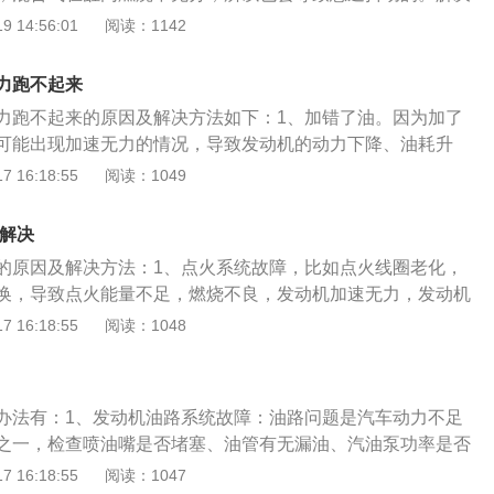
的汽油，建议使用完这箱汽油之后使用高标号的汽油做个燃油
 14:56:01
阅读：1142
动机进气管破裂；发动机进气软管破裂会导致车辆抖动，发动
办法：立即将车送到维修店检修发动机进气管。3、点火时间
力跑不起来
正时阀不匹配会导致发动机抖动和怠速不稳定。解决办法：需
力跑不起来的原因及解决方法如下：1、加错了油。因为加了
统。4、燃油喷射系统故障；汽车燃油供给系统如果出现问题
可能出现加速无力的情况，导致发动机的动力下降、油耗升
引起发动机燃料供应失常，从而造成发动机动力不足，加速不
更换添加适合的汽油。2、汽车的离合器摩擦片摩擦力不足。
 16:18:55
阅读：1049
要立即检修燃油喷射系统。5、节气门位置传感器故障；节气
器摩擦片摩擦力不足的话，车主需要及时前往汽车的4S店或者
门出现了故障会导致怠速抖动，节气门脏了主要原因就是节气
离合器进行检修或者更换。3、发动机油路系统故障。机油能
门体结合处有积碳。解决办法：清理节气门，检修节气门故
闷解决
减少共振，提升引擎运转的平顺性。如果机油长期不足，轻者
器故障；高温废气的堆积便极易导致发动机温度过高，动力不
的原因及解决方法：1、点火系统故障，比如点火线圈老化，
消耗增高，使相关的连接件机械损伤。另外汽油泵故障，燃油
要及时检修三元催化器。7、火花塞故障；火花塞出现不点火
换，导致点火能量不足，燃烧不良，发动机加速无力，发动机
成发动机动力下降。车主需要将车送到维修店进行系统检修。
缸或多个缸不工作，这也会导致怠速抖动。如果火花塞的陶瓷
法：定期检查和更换点火线圈、火花塞，保证点火系统正常运
 16:18:55
阅读：1048
系统故障。发动机除了需要油，还需要空气，如果空气滤清
还需要检查下点火模块是否正常。解决办法：更换火花塞。
故障导致压力过低。喷油量不足，从而会导致发动机加速无
堵塞或者出现问题，导致进气量不足，也会造成车子加速无力
应迟钝；可能是变速箱的控制阀体出现损坏,因为长期使用会受
快到维修工厂检查维修燃油系统，车主个人无法解决此问题或
挫感。车主需要清洁进气系统，更换损坏零件。
成发动机提速困难。解决办法：立即将车送4S店检查维修变速
的问题，造成不必要的损失；3、发动机积碳过多，导致燃油
办法有：1、发动机油路系统故障：油路问题是汽车动力不足
使得火燃烧不好，尾气超标，发动机加速无力；解决方法：定
之一，检查喷油嘴是否堵塞、油管有无漏油、汽油泵功率是否
碳情况，并及时清理；4、发动机进气管破裂，导致车辆抖
是否阻塞。建议及时清理喷油嘴、油管汽油泵。2、进气系统
 16:18:55
阅读：1047
足等问题；解决方法：更换发动机进气管。若车主个人无法解