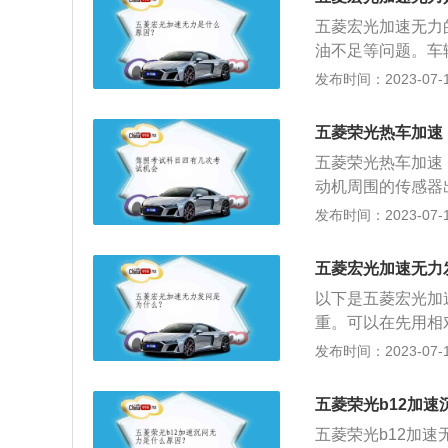
最终导致发动机功
三元催化器上的积
五菱宏光加速无力
问题都要及时检查
花塞作为点燃混合
油不足等问题。车
的麻烦。
动机加速状态下，
抖动，节气门脏了
发布时间：2023-07-17
就无法让喷油量突
节气门开度不够精
决方法：用干纸巾
喷油嘴的雾化效果
火花塞、高压线及
五菱荣光热车加速
议使用完这箱汽油
正常：汽油要以良
五菱荣光热车加速
火花塞出现不点火
喷嘴的喷孔作为通
动机周围的传感器
检查下火花塞如果
的雾状以及达到足
动机提供动力，传
发布时间：2023-07-17
常。机油不足：如
入喷嘴，来回搅动
出现了问题，那踩
撞击气门，使相关
因及解决方法：汽
成发动机动力下降
五菱宏光加速无力
会导致发动机工作
以下是五菱宏光加
安全，但会对发动
重。可以在先用相
的汽油。氧传感器
较高的档位怠速的
发布时间：2023-07-17
一个。前氧传感器
无力。3、加注的
信号调整喷油量和
光是上汽通用五菱
果氧传感器损坏或
五菱荣光b12加
好评：小巧、精细
法是要更换氧传感
五菱荣光b12加