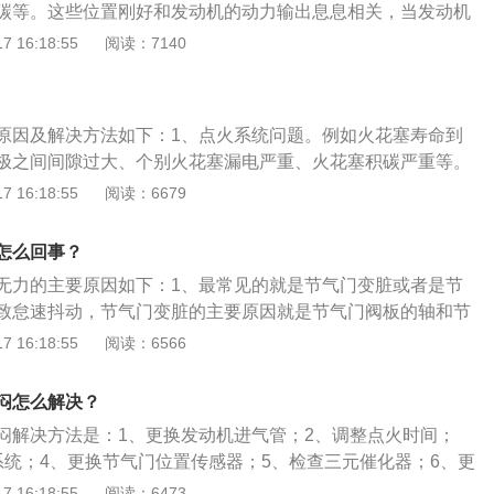
碳等。这些位置刚好和发动机的动力输出息息相关，当发动机
，汽车的点火能量减少，进气效率下降，最终导致发动机的动
 16:18:55
阅读：7140
无力声音发闷的情况。2、燃油系统：添加不适配的燃油标
功率下降，动力降低。或者由于油箱盖通气孔堵塞，油箱开
油箱至化油器之间的油管部分堵塞，不能满足所需油量的供
原因及解决方法如下：1、点火系统问题。例如火花塞寿命到
稀、发动机加速无力。3、进气：如果空气滤清器长期使用未
极之间间隙过大、个别火花塞漏电严重、火花塞积碳严重等。
，空气量不足都将造成可燃混合气过浓，使得发动机功率下
花塞。2、进气系统问题。导致混合气过浓或过稀，例如节气
 16:18:55
阅读：6679
轮增压器的车辆，其增压装置一旦故障，即使给了油门，发动
度异常、节气门积碳等。解决办法：先清洗节气门看能否解决
能爆发。4、发动机过热：发动机过热会造成润滑效果不良，
行，只能更换节气门。3、燃油系统问题。首先考虑喷油嘴是
低发动机动力，导致发动机加速无力。
怎么回事？
油嘴雾化不好、喷油嘴积碳严重等。解决办法：清洗或更换喷
无力的主要原因如下：1、最常见的就是节气门变脏或者是节
致怠速抖动，节气门变脏的主要原因就是节气门阀板的轴和节
碳。2、汽油的品质不好，导致喷油嘴的雾化效果不好，混合
 16:18:55
阅读：6566
分，所以也会导致怠速抖动，建议使用完这箱汽油之后使用高
燃油系统清洗。3．火花塞出现不点火的现象，导致一个缸或
闷怎么解决？
也会导致怠速抖动。检查下火花塞如果火花塞的陶瓷部分出现
闷解决方法是：1、更换发动机进气管；2、调整点火时间；
查下点火模块是否正常。
系统；4、更换节气门位置传感器；5、检查三元催化器；6、更
7、更换火花塞；8、更换变速器电脑。五菱加速无力、发闷原
 16:18:55
阅读：6473