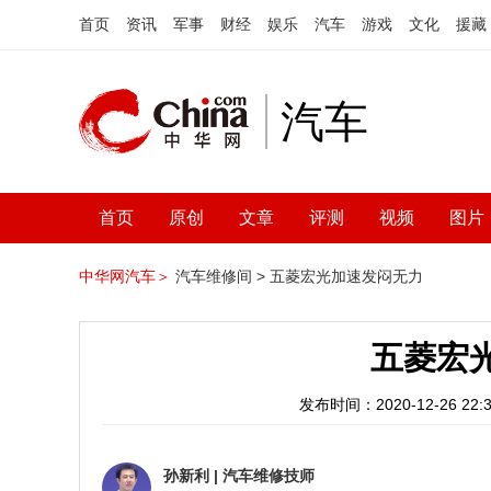
首页
资讯
军事
财经
娱乐
汽车
游戏
文化
援藏
汽车
首页
原创
文章
评测
视频
图片
中华网汽车＞
汽车维修间 >
五菱宏光加速发闷无力
五菱宏
发布时间：2020-12-26 22:3
孙新利
|
汽车维修技师