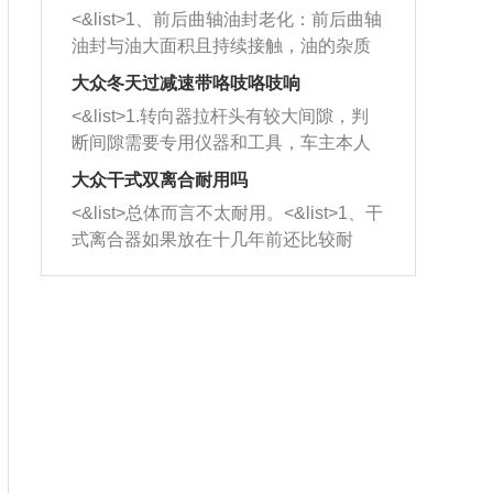
平底锅两耳，然后往左打半圈、一圈、
西取出来。但如果是因为积碳过多引起
<&list>1、前后曲轴油封老化：前后曲轴
一圈半的练习，往右同样也要打相同的
的堵塞，就需要将三元催化器泡在草酸
油封与油大面积且持续接触，油的杂质
圈数。 <&list>3、最后强调要反复练
中进行清洗。 <&list>3、也可以利用清
和发动机内持续温度变化使其密封效果
习，这样就可以形成肌肉记忆，在真实
大众冬天过减速带咯吱咯吱响
洗剂对堵塞的情况得到解决，将清洗剂
逐渐减弱，导致渗油或漏油。<&list>2、
驾驶车辆时，不需要记忆也能打好方
放在燃油箱中，与燃油混合后，车辆启
<&list>1.转向器拉杆头有较大间隙，判
活塞间隙过大：积碳会使活塞环与缸体
向。
动时，就可以和汽油一起进入到燃烧
断间隙需要专用仪器和工具，车主本人
的间隙扩大，导致机油流入燃烧室中，
室，最后形成废气排出，就可以让三元
无法制作，需要将车辆送到修理厂或4s
造成烧机油。<&list>3、机油粘度。使用
大众干式双离合耐用吗
催化器得到清洗，排气管堵塞的情况就
店；<&list>2.车辆半轴套管防尘罩破
机油粘度过小的话，同样会有烧机油现
<&list>总体而言不太耐用。<&list>1、干
能够得到解决。
裂，破裂后会出现漏油现象，使半轴磨
象，机油粘度过小具有很好的流动性，
式离合器如果放在十几年前还比较耐
损严重，磨损的半轴容易损坏，产生异
容易窜入到气缸内，参与燃烧。<&list>
用，但是由于现在的汽车发动机动力输
响；<&list>3.稳定器的转向胶套和球头
4、机油量。机油量过多，机油压力过
出越来越高，使得干式离合器散热不足
老化，一般是使用时间过长造成的。解
大，会将部分机油压入气缸内，也会出
的缺陷也逐渐暴露出来。<&list>2、由于
决方法是更换新的质量好的转向橡胶套
现烧机油。<&list>5、机油滤清器堵塞：
干式双离合的工作环境暴露在空气中，
和球头。
会导致进气不畅，使进气压力下降，形
而离合器的散热也是通离合器罩上面的
成负压，使机油在负压的情况下吸入燃
几个小孔来进行散热。但是在行驶过程
烧室引起烧机油。<&list>6、正时齿轮或
中变速箱需要换挡，就不得不使得离合
链条磨损：正时齿轮或链条的磨损会引
器频繁工作。<&list>3、长时间的低速行
起气阀和曲轴的正时不同步。由于轮齿
驶以及过于频繁的启停，导致离合器的