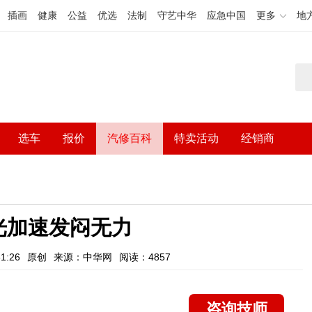
插画
健康
公益
优选
法制
守艺中华
应急中国
更多
地
选车
报价
汽修百科
特卖活动
经销商
光加速发闷无力
1:26
原创
来源：中华网
阅读：4857
咨询技师