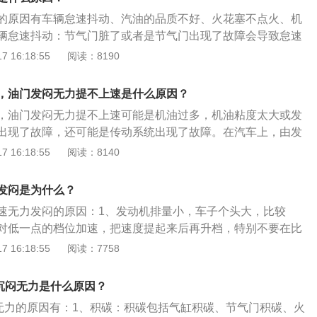
率下降，造成加速无力，声音变闷的情况。无论是出现那样的
碳，让三元催化器恢复正常状态。火花塞的点火性能下降：火
的原因有车辆怠速抖动、汽油的品质不好、火花塞不点火、机
车子的各项系统和管件，进行及时保养清理，以免造成不必要
气的直接部件，其性能好坏直接影响发动机的动力输出。在发
辆怠速抖动：节气门脏了或者是节气门出现了故障会导致怠速
如果火花塞点火性能下降，无法及时产生高强度的电火花，也
主要原因就是节气门阀板的轴和节气门体结合处有积碳，导致
 16:18:55
阅读：8190
然增多的燃油进行充分燃烧，造成发动机动加速无力发闷。解
确，所以怠速会抖动。汽油的品质不好：汽油的品质不好导致
或者干布把分盘内外及电线等擦干，在分电盘盖、电瓶接口、
不好，混合气在缸内燃烧不充分，所以也会导致怠速抖动，建
点火线圈等处用干燥剂专用喷灌喷洒些许干燥剂。燃油喷射不
，油门发闷无力提不上速是什么原因？
之后使用高标号的汽油，做个燃油系统清洗。火花塞不点火：
好的雾状形态喷射到汽缸内就必须要有一定的压力作为基础，
，油门发闷无力提不上速可能是机油过多，机油粘度太大或发
的现象，导致一个缸或多个缸不工作，这也会导致怠速抖动。
道，所以当喷孔有堵塞时，都会造成喷出的燃油无法形成良好
出现了故障，还可能是传动系统出现了故障。在汽车上，由发
火花塞的陶瓷部分出现了裂痕，还需要检查下点火模块是否正
够喷油量，造成加速无力发闷。解决方法：使用绣花针轻轻插
动系统负责将发动机产生的动力传递到车轮上。如果传动系统
 16:18:55
阅读：8140
果机油长期不足，轻者动力性不足，燃油消耗增高。重者活塞
即可对喷水孔进行清理，就可以清理干净重新使用。
下油门后就会提不上速。汽车踩油门发闷提不上速常见具体原
的连接件机械损伤。另外汽油泵故障，燃油滤清器堵塞也会造
油品质差，不达标：在不规范的加油站加了质量较差的汽油，
。
发闷是为什么？
时油气混合气燃烧不充分，发动机故障灯亮。这不会影响行车
速无力发闷的原因：1、发动机排量小，车子个头大，比较
机造成部分伤害。解决方法是要为汽车选择质量较好的、达标
对低一点的档位加速，把速度提起来后再升档，特别不要在比
故障：如今汽车上安装有两个氧传感器，三元催化器前后各放
情况下加速，这个时候闷响比较大。2、发动机积碳，表现得
 16:18:55
阅读：7758
的作用是检测发动机不同工况的空燃比，同时ECU电脑根据该
油品很差。以下是五菱宏光相关内容的介绍：1、产品：五菱宏
计算点火时间。后方的主要是检测三元催化器的工作好坏。如
推出的第一款介于商用车和乘用车的跨界自主研发产品。2、
者传感器插头损坏、松动，会导致混合气过稀或过浓。解决方
速沉闷无力是什么原因？
、实用是业内人士对五菱宏光的一致评价。
器。
速无力的原因有：1、积碳：积碳包括气缸积碳、节气门积碳、火