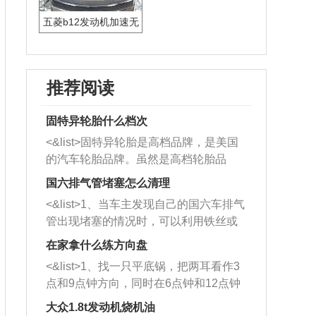
五菱b12发动机加速无
力
推荐阅读
固特异轮胎什么档次
<&list>固特异轮胎是高档品牌，是美国
的汽车轮胎品牌。虽然是高档轮胎品
牌，但是中高低端的轮胎都有生产，这
国六排气管堵塞怎么清理
也是为了更好的开拓市场。
<&list>1、当车主发现自己的国六车排气
管出现堵塞的情况时，可以利用铁丝或
者是细棍，直接将杂物给取出来，如果
在家拿什么练方向盘
堵塞情况比较严重，也可以采取应急措
<&list>1、找一只平底锅，把两耳看作3
施。 <&list>2、直接利用木棍将所有的
点和9点钟方向，同时在6点钟和12点钟
杂物推到排气管里面的位置处，然后将
方向做一个标记。 <&list>2、双手握住
三元催化器拆解开，就可以将堵塞的东
大众1.8t发动机烧机油