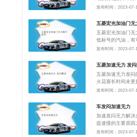
办法：更换高质量
发布时间：2023-07-19
系统清洗。2、发
机动力不足。解决
五菱宏光加油门无
不对；点火正时和
五菱宏光加油门无
要及时检修点火系
低标号的汽油，有
的话，出现故障会
高。车主需要立即
发布时间：2023-07-17
良。解决办法：需
如果是汽车的离合
门脏了或者是节气
是维修店对汽车的
门阀板的轴和节气
五菱加速无力 发
够充分润滑，并且
障。6、三元催化
五菱加速无力发闷
动力性不足，燃油
足。解决办法：需
火花塞长时间未更
滤清器堵塞也会造
的现象，导致一个
故障灯亮；解决方
发布时间：2023-07-17
4、发动机的进气
部分出现了裂痕，
转；2、燃油系统
器、节气门等部件
8、变速器电脑反
力；解决方法：尽
提速慢，并且有顿
车发闷加速无力
到严重的磨损，造
容易使汽车产生新
器。
加速发闷无力解决
雾化不好，同样会
提速慢的主要原因
期检查发动机的积
降低、汽油滤清器
发布时间：2023-07-17
动，发动机动力不