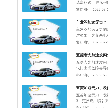
花塞积碳、进气积
内部的积碳过多时
发布时间：2023-07-17
力降低，出现加速
号，导致汽车输出
车发闷加速无力？
关、燃油滤清器及
车发闷加速无力的
应，导致混合气过
达极限、火花塞电
及时清洗产生堵塞
解决办法：更换火
发布时间：2023-07-17
降。如果是带有涡
门堵塞、节气门开
机还是会沉闷，不
问题，如果依旧不
加大机械磨损，降
五菱宏光加速发闷
否有问题，例如喷
五菱宏光加速发闷
油嘴。
气门出现故障会导
气门体结合处有积
发布时间：2023-07-17
气在缸内燃烧不充
标号的汽油，做个
五菱加速无力、发
多个缸不工作，这
五菱加速无力、发
了裂痕，还需要检
3、更换燃油喷射
换标号高的燃料；
发布时间：2023-07-17