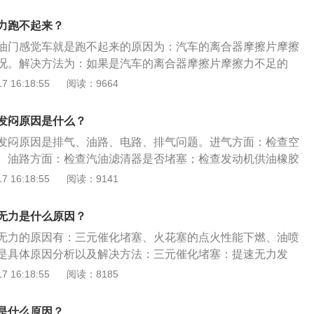
、节气门等部件堵塞或者出现问题，导致进气量不足。建议及
维修；5、节气门位置传感器故障；导致怠速过高或过低，怠
、节气门。3、汽油品质差：油品不达标，车子加完油不久，
火，加速时发动机发抖，加速反应迟滞等问题；解决方法：更
力跑不起来？
起了发动机故障灯会导致发动机工作时油气混合气燃烧不充
器，保证车辆各部件正常运转；6、三元催化器故障；导致发
油门感觉车就是跑不起来的原因为：汽车的离合器摩擦片摩擦
质汽油。4、氧传感器故障：车上安装有两个氧传感器，三元
乱，点火困难或燃烧不全；解决方法：检查三元催化器，及时
况。解决方法为：如果是汽车的离合器摩擦片摩擦力不足的
个。前氧传感器的作用是检测发动机不同工况的空燃比，同时
进行检测，车主个人无法解决此问题或容易使汽车产生新的问
汽车的4S店或者是维修店对汽车的离合器进行检修或者更换即
 16:18:55
阅读：9664
信号调整喷油量和计算点火时间。后方的主要是检测三元催化器
损失；7、点火时间不对；导致怠速不稳，加速无力，甚至顶
门无力的问题。以下是扩展资料：汽车加油门无力：离合器打
如果氧传感器损坏或者传感器插头损坏、松动，会导致混合气
火过迟，会导致启动困难或动力不足，点火时间过早，发动机
合器摩擦片摩擦力不足；离合不到位就抢挡或脱档；长时间半
及时维修或更换氧传感器。5、汽车发动机缺缸：判断发动机
发闷原因是什么？
加大油门时，发出类似金属敲击声，汽车动力降低，怠速不
离合滑行；挂档或脱档不到位，车子在挂挡或脱档未完全到位
当车子停下来的时候，方向盘或者是车身抖动，说明可能是发
断路器的接触间隙，并将接触间隙调整到规定的0.35到0.45
发闷原因是排气、油路、电路、排气问题。进气方面：检查空
成离合片异常损耗。
发动机缺缸容易出现汽车动力不足的情况。建议及时检查维修
变速器电脑反应迟钝；会造成提速困难，其表现是发动机转数
。油路方面：检查汽油滤清器是否堵塞；检查发动机供油橡胶
6、汽车空调影响动力：在小排量的车上会出现，因为汽车空
辆没有速度响应；解决方法：更换优质变速器油或者做电脑升
拆开喷油嘴用化油器清洗剂清洗；拆开发动机侧供油管试着启
 16:18:55
阅读：9141
需要一部分动力来保证空调压缩机的正常使用，如果在需要比
部分品牌变速器需要使用专用变速器油品。
地方看它喷得猛不猛；如果压力小，就是油泵有问题。电路方
，可能会出现此情况，建议检查汽车空调系统。7、胎压不
有没有严重变黑；观察高压包线路有没有破损。排气方面：着
无力是什么原因？
不仅会影响汽车的油耗，同样对汽车的提速也存在影响，如果
机头盖观察排气管有没有泛红，是否排气不畅。
足而导致的加速不良，建议及时合理增加汽车胎压。8、机油
无力的原因有：三元催化堵塞、火花塞的点火性能下燃、油喷
度高。踩油门发闷提不上速可能是机油加多了，可能是机油粘
是具体原因分析以及解决方法：三元催化堵塞：提速无力发
去更换适合车型的机油。9、碳沉积，这里的积碳包括气缸积
元催化堵塞，因为三元催化堵塞后会造成发动机排气不畅，使
 16:18:55
阅读：8185
火花塞积碳、进气积碳等。这些位置正好与发动机的功率输出
升远远滞后于油门踏板踩踏的深度，使人感到发闷无力。解决
机积碳过多时，汽车的点火能量会降低，进气效率也会降低，
化器，将三元催化器拆下来，用草酸或洁厕灵进行浸泡，瓦解
是什么原因？