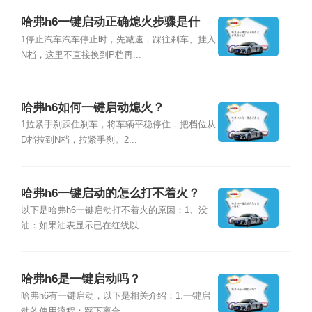
哈弗h6一键启动正确熄火步骤是什
么？
1停止汽车汽车停止时，先减速，踩往刹车、挂入
N档，这里不直接换到P档再...
哈弗h6如何一键启动熄火？
1拉紧手刹踩住刹车，将车辆平稳停住，把档位从
D档拉到N档，拉紧手刹。2...
哈弗h6一键启动的怎么打不着火？
以下是哈弗h6一键启动打不着火的原因：1、没
油：如果油表显示已在红线以...
哈弗h6是一键启动吗？
哈弗h6有一键启动，以下是相关介绍：1.一键启
动的使用流程：踩下离合，...