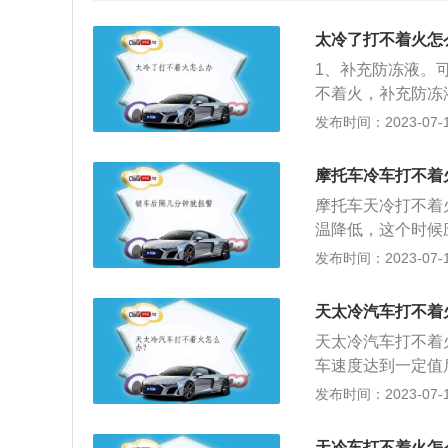
太冷了打不着火怎
1、补充防冻液。
不着火，补充防冻
管的某些部位上冻
发布时间：2023-07-17
出。3、清理积碳
火，需要及时对节
摩托车冷车打不着
造成车辆打不着火
摩托车天冷打不着
天气变冷，机油的
温降低，这个时候
换适合粘度的机油
后再空踩几次启动
发布时间：2023-07-17
充蓄电池电量。7
塞被淹，可以试着
的现象，需要更换
动，就需要拆下火
致车辆打火困难，
天太冷汽车打不着
要推到坡上挂挡，
坏，导致信号无法
天太冷汽车打不着
开风门后直接挂三
是车辆燃油不足导
车速度达到一定值
打开前机盖把充电
发布时间：2023-07-17
即可。天太冷汽车
燃油挥发性变差；
天冷车打不着火怎