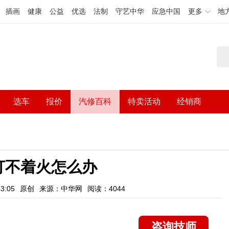
插画
健康
公益
优选
法制
守艺中华
应急中国
更多
地
选车
报价
汽修百科
特卖活动
经销商
打不着火怎么办
3:05
原创
来源：中华网
阅读：4044
咨询技师