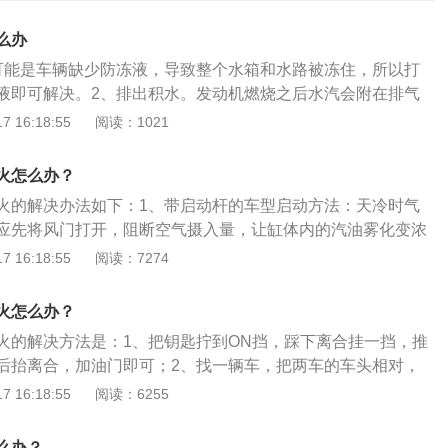
么办
可能是车辆缺少防冻液，导致整个水箱和水路被冻住，所以打
液即可解决。2、排出积水。发动机燃烧之后水汽会附在排气
结，造成打不着火的情况发生，应该及时将排气管中的积水排
 16:18:55
阅读：1021
。节气门积碳造成车辆怠速不稳和油耗增加，也会导致打不着
气门积碳进行清理。4、更换火花塞。火花塞故障、损坏也会
火怎么办？
，车主应该及时拆下火花塞检查并进行更换。5、更换机油。
火的解决办法如下：1、带启动杆的车型启动方法：天冷时气
粘度会随之变大，流动困难，打火自然也会比较困难，可以更
应先将风门打开，阻断空气摄入量，让缸体内的汽油雾化变浓
。6、补充电量。车辆蓄电池亏电也会导致打火困难，需要补
杆打开电门。要注意顺序，否则容易淹了火花塞。如发现火花
 16:18:55
阅读：7274
、更换蓄电池。可能是蓄电池长期使用已经老化造成打不着火
将油门拧到底，连续的踩几次启动杆就能解决；如还是无法启
新的蓄电池。8、更换燃油泵。燃油泵堵塞或者损坏，也会导
花塞进行清洗。2、电启动车型启动方法：如果电瓶没电，需
更换燃油泵即可。9、修理传感器。可能是发动机传感器损
火怎么办？
待速度起来后松离合点火即可启动；如果是在平坦的道路，打
发送，所以打不着火，修理传感器即可。10、及时加油。可能
火的解决方法是：1、把钥匙拧到ON挡，踩下离合挂一挡，推
档打火，点火两三次就能启动车辆。
致打不着火，及时加油就能解决这个问题。
后抬离合，加油门即可；2、找一辆车，把两车的车头相对，
线的红色线一端连到蓄电池正极位置，另一端接到另一辆汽车
 16:18:55
阅读：6255
打不着火的解决办法是：1、发动机温度低，润滑油粘度大，
2、节气门脏污；3、水温传感器故障；4、火花塞故障；5、电
么办？