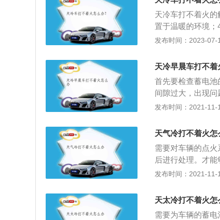
瓶电量不足；6、
天冷车打不着火的
置于温暖的环境；
车子的使用频率太
发布时间：2023-07-17
机油流动受阻，天
困难。使用汽车注
天冷早晨车打不着
两次以上了，建议
首先要检查蓄电池
一下高速，方便用
间隙过大，出现问
理积碳的汽油添加
没有燃油或者是燃
发布时间：2021-11-10
动车辆出现冷车不
蓄电池使用情况，
天气冷打不着火怎
查，找到具体的故
需要对车辆的点火
使用。
后进行处理。才能
况，首先要检查的
发布时间：2021-11-10
启动。当机动车辆
池，多数都是因为
天太冷打不着火怎
车辆在正常使用的
需要为车辆的蓄电
程度超过90%以