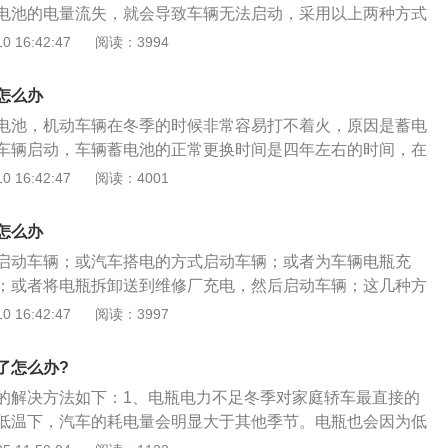
电池的电量流失，就会导致车辆无法启动，采用以上两种方式
，在完成启动后，需要行驶或怠速几个小时，让蓄电池充满
 16:42:47
阅读：3994
冷的时候出现不能打火的情况，多数都是因为蓄电池亏电，蓄
导致，需要使用应急电源来启动车辆，车辆启动之后可以让车
怎么办
让车辆的蓄电池可以充满电，可以把机动车辆行驶到附近的售
电池，机动车辆在冬季的时候非常容易打不着火，原因是蓄电
对蓄电池进行检查，如果车辆的磨损程度过于严重，则需要进
车辆启动，车辆蓄电池的正常更换时间是四年左右的时间，在
用车辆需要注意，要注意电瓶的使用情况。机动车辆在正常使
 16:42:47
阅读：4001
能打火的情况，需要对蓄电池进行检查，找到具体的故障原因
行解决，车辆的蓄电池出现磨损过于严重的时候可以进行更
怎么办
解决因为电瓶亏电而导致不能打火的情况出现。
启动车辆；或汽车搭电的方式启动车辆；或者为车辆电瓶充
；或者将电瓶拆卸送到维修厂充电，然后启动车辆；这几种方
进入冬季之前，一定要注意车辆蓄电池的保养，不能使用时要
 16:42:47
阅读：3997
辆在天冷的时候出现不能打火的情况，可以检查一下车辆的电
是因为电池损耗过大导致车辆无法启动，可以对车辆的电瓶进
了怎么办?
车辆可以继续使用，机动车辆的电瓶在日常使用的过程中也是
的解决方法如下：1、电瓶电力不足冬季对家庭轿车最直接的
低温下，汽车的耗电量会明显大于其他季节。电瓶也会因为低
量降低。使用时间长的电瓶，会出现初始启动电压低的情况。