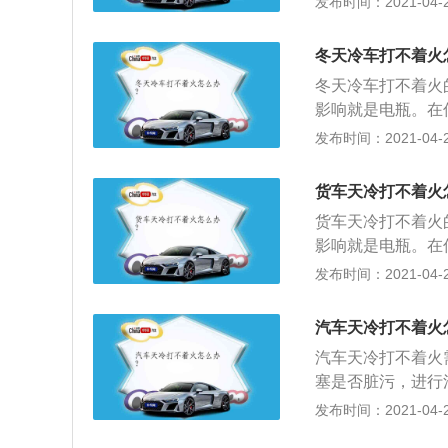
发布时间：2021-04-25
如电瓶表面黏附污
或对电瓶补充电，
冬天冷车打不着火
油不良，还会出现
冬天冷车打不着火
入气缸，在气缸活
影响就是电瓶。在
塞的电极上，使其
温环境而变得电容
发布时间：2021-04-25
进行彻底的保养了
如电瓶表面黏附污
是气门积碳也会使
或对电瓶补充电，
不高，发动机燃烧
货车天冷打不着火
油不良，还会出现
这些冰融化，时间
货车天冷打不着火
入气缸，在气缸活
影响就是电瓶。在
塞的电极上，使其
温环境而变得电容
发布时间：2021-04-25
进行彻底的保养了
如电瓶表面黏附污
是气门积碳也会使
或对电瓶补充电，
不高，发动机燃烧
汽车天冷打不着火
油不良，还会出现
这些冰融化，时间
汽车天冷打不着火
入气缸，在气缸活
塞是否脏污，进行
塞的电极上，使其
冻。冬天开车使用
发布时间：2021-04-25
进行彻底的保养了
导致地面变得较为
是气门积碳也会使