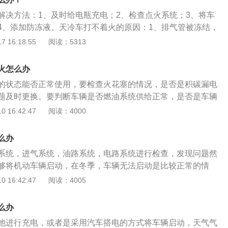
挡位错误；7、方向盘上锁。
解决方法：1、及时给电瓶充电；2、检查点火系统；3、将车
4、添加防冻液。天冷车打不着火的原因：1、排气管被冻结，
低，发动机燃烧后的水汽在排气管的某些部位上冻结了；2、
 16:18:55
阅读：5313
冷机油流动不顺畅，让发动机阻力变大，导致车子在冷天启动
意事项：1、车子要经常检查电瓶，若是电瓶电量耗尽已经有
火怎么办
更换新电瓶；2、在冬天时，经常不用车的情况下可以让车跑
的状态能否正常使用，要检查火花塞的情况，是否是积碳漏电
较强的排气力将排气管中的积水及时排掉；3、要使用专业清
题及时更换。要判断车辆是否燃油系统供给正常，是否是车辆
剂。
油泵出现了损坏，在冬季车辆无法启动是比较正常的事情。机
 16:42:47
阅读：4000
能打火的情况需要及时的进行检查，首先需要检查一下车辆的
然后需要检查一下车辆的火花塞，可以使用排除的方法进行检
么办
障原因之后，对症去进行处理，解决问题之后，车辆可以正常
系统，进气系统，油路系统，电路系统进行检查，发现问题然
够将机动车辆启动，在冬季，车辆无法启动是比较正常的情
地方就是车辆的蓄电池，避免由于蓄电池电量不足，导致无法
 16:42:47
阅读：4005
启动的时候，出现不能打火的情况，可以检查一下车辆的蓄电
蓄电池的磨损过于严重，导致车辆出现不能起火的情况，机动
么办
过程中也要定期的去检查一下车辆的蓄电池，如果蓄电池磨损
池进行充电，或者是采用汽车搭电的方式将车辆启动，天气气
上，需要及时的进行更换。