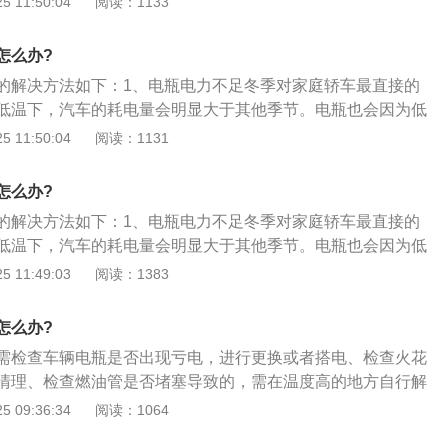
 11:50:04
阅读：1133
油会使电压输出不稳，造成车身抖动的情况。及时更换新电瓶
可以有效避免这一状况；2、节气门积碳启动时燃油过稀，供
怎么办?
燃油打湿火花塞的现象，无法正常启动，这是因以液体状态流
的解决方法如下：1、电瓶电力不足冬季对家庭轿车最直接的
塞上部产生积洼现象，当活塞上下运行时，燃油被抛溅在火花
低温下，汽车的耗电量会明显大于其他季节。电瓶也会因为低
无法正常工作，启动失败；出现上述情况，就说明你的车需要
量降低。使用时间长的电瓶，会出现初始启动电压低的情况。
 11:50:04
阅读：1131
，清除进气道、节气门、气缸的积碳了；3、排气管冻结或者
油会使电压输出不稳，造成车身抖动的情况。及时更换新电瓶
得发动机启动困难，排气管冻结主要是由于汽车冬季使用频率
可以有效避免这一状况；2、节气门积碳启动时燃油过稀，供
后产生的水汽在排气管的某个部位冻结，而短途的行驶无法将
怎么办?
燃油打湿火花塞的现象，无法正常启动，这是因以液体状态流
一长就会对爱车的启动和排气产生影响。使用热水浇化即可。
的解决方法如下：1、电瓶电力不足冬季对家庭轿车最直接的
塞上部产生积洼现象，当活塞上下运行时，燃油被抛溅在火花
低温下，汽车的耗电量会明显大于其他季节。电瓶也会因为低
无法正常工作，启动失败；出现上述情况，就说明你的车需要
量降低。使用时间长的电瓶，会出现初始启动电压低的情况。
 11:49:03
阅读：1383
，清除进气道、节气门、气缸的积碳了；3、排气管冻结或者
油会使电压输出不稳，造成车身抖动的情况。及时更换新电瓶
得发动机启动困难，排气管冻结主要是由于汽车冬季使用频率
可以有效避免这一状况；2、节气门积碳启动时燃油过稀，供
后产生的水汽在排气管的某个部位冻结，而短途的行驶无法将
怎么办?
燃油打湿火花塞的现象，无法正常启动，这是因以液体状态流
一长就会对爱车的启动和排气产生影响。使用热水浇化即可。
需检查车辆电瓶是否出现亏电，进行更换或者搭电、检查火花
塞上部产生积洼现象，当活塞上下运行时，燃油被抛溅在火花
清理、检查燃油管是否堵塞导致的，需在温度高的地方自行解
无法正常工作，启动失败；出现上述情况，就说明你的车需要
注意事项如下：1、冷天制动性能减弱，天气变冷，不仅仅会
 09:36:34
阅读：1064
，清除进气道、节气门、气缸的积碳了；3、排气管冻结或者
湿滑而且还会让汽车的制动液变得粘稠，在一定程度上影响制
得发动机启动困难，排气管冻结主要是由于汽车冬季使用频率