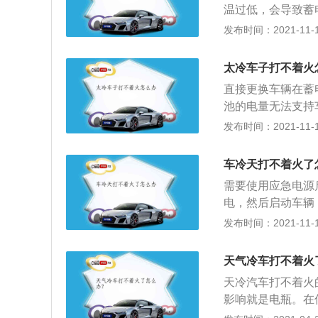
温过低，会导致蓄
都可以将车辆启动
发布时间：2021-11-10
电。机动车辆在天
电池的电量不足所
太冷车子打不着火
辆运转一段时间，
直接更换车辆在蓄
后，或者是维修厂
池的电量无法支持
行更换。
冬季到来的时候使
发布时间：2021-11-10
用的过程中出现不
之后，然后对症进
车冷天打不着火了
换，更换之后可以
需要使用应急电源
电，然后启动车辆
式都是可以的。在
发布时间：2021-11-10
及时更换。机动车
瓶使用情况，如果
天气冷车打不着火
行更换，更换之后
天冷汽车打不着火
需要正常保养的。
影响就是电瓶。在
温环境而变得电容