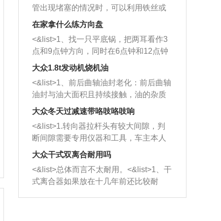
管出现堵塞的情况时，可以利用铁丝或
者是细棍，直接将杂物给取出来，如果
在家拿什么练方向盘
堵塞情况比较严重，也可以采取应急措
<&list>1、找一只平底锅，把两耳看作3
施。 <&list>2、直接利用木棍将所有的
点和9点钟方向，同时在6点钟和12点钟
杂物推到排气管里面的位置处，然后将
方向做一个标记。 <&list>2、双手握住
三元催化器拆解开，就可以将堵塞的东
大众1.8t发动机烧机油
平底锅两耳，然后往左打半圈、一圈、
西取出来。但如果是因为积碳过多引起
<&list>1、前后曲轴油封老化：前后曲轴
一圈半的练习，往右同样也要打相同的
的堵塞，就需要将三元催化器泡在草酸
油封与油大面积且持续接触，油的杂质
圈数。 <&list>3、最后强调要反复练
中进行清洗。 <&list>3、也可以利用清
和发动机内持续温度变化使其密封效果
习，这样就可以形成肌肉记忆，在真实
大众冬天过减速带咯吱咯吱响
洗剂对堵塞的情况得到解决，将清洗剂
逐渐减弱，导致渗油或漏油。<&list>2、
驾驶车辆时，不需要记忆也能打好方
放在燃油箱中，与燃油混合后，车辆启
<&list>1.转向器拉杆头有较大间隙，判
活塞间隙过大：积碳会使活塞环与缸体
向。
动时，就可以和汽油一起进入到燃烧
断间隙需要专用仪器和工具，车主本人
的间隙扩大，导致机油流入燃烧室中，
室，最后形成废气排出，就可以让三元
无法制作，需要将车辆送到修理厂或4s
造成烧机油。<&list>3、机油粘度。使用
大众干式双离合耐用吗
催化器得到清洗，排气管堵塞的情况就
店；<&list>2.车辆半轴套管防尘罩破
机油粘度过小的话，同样会有烧机油现
<&list>总体而言不太耐用。<&list>1、干
能够得到解决。
裂，破裂后会出现漏油现象，使半轴磨
象，机油粘度过小具有很好的流动性，
式离合器如果放在十几年前还比较耐
损严重，磨损的半轴容易损坏，产生异
容易窜入到气缸内，参与燃烧。<&list>
用，但是由于现在的汽车发动机动力输
响；<&list>3.稳定器的转向胶套和球头
4、机油量。机油量过多，机油压力过
出越来越高，使得干式离合器散热不足
老化，一般是使用时间过长造成的。解
大，会将部分机油压入气缸内，也会出
的缺陷也逐渐暴露出来。<&list>2、由于
决方法是更换新的质量好的转向橡胶套