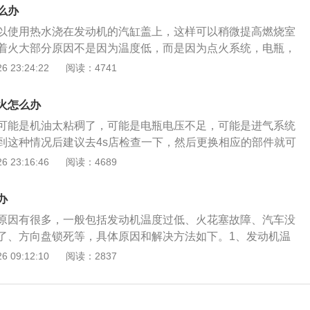
，从而降低制动的灵活性甚至直接导致制动不灵。因此，冷天
后产生的水汽在排气管的某个部位冻结，而短途的行驶无法将
么办
检查汽车的制动系统，确保其保持在良好的状态；2、天气冷
一长就会对爱车的启动和排气产生影响。使用热水浇化即可。
以使用热水浇在发动机的汽缸盖上，这样可以稍微提高燃烧室
动以外，胎压也会受天气影响。轮胎胎压要随着外部气温的变
着火大部分原因不是因为温度低，而是因为点火系统，电瓶，
过高或过低的胎压都会影响轮胎的寿命和性能表现。当气温下
统出现故障导致的。在冬季汽车的排气管内部的水是非常容易
 23:24:22
阅读：4741
要相应降低，增加轮胎胎面的地面附着力；3、冷天防挡风玻
动发动机时会导致发动机无法启动，因为发动机内的废气无法
的时候，开车经常就会遇到车内温度高，车外温度低，而这种
上有水分，在温度过低的时候节气门也会被冻住，这样节气门
璃结雾，影响视线。尤其是雨天这种现象更为严重，视线不清
火怎么办
气门打不开发动机就无法进气，这样也会导致发动机无法启
。所以，冷天行车一定要注意并懂得如何除雾；4、低温启
可能是机油太粘稠了，可能是电瓶电压不足，可能是进气系统
机点火系统中的主要部件，火花塞是需要定期更换的。火花塞
，很多车辆会在启动时遭遇到难以打火的难题，又或是有时在
到这种情况后建议去4s店检查一下，然后更换相应的部件就可
隙会变大，这样会导致点火能量变弱。火花塞长时间使用电极
正确的应对方法是：车辆一次启动的时间最好控制在5秒以
机的血液，机油子啊发动机内起到润滑，清洁，密封，缓冲，
 23:16:46
阅读：4689
这样也会影响点火能量。建议大家在平时用车时按时更换火花
按启动开关不要持续时间过长。如果启动3次均未成功，应当
。机油在冬季流动性会变差，流动性变差会导致发动机运行时
发动机点火系统中的重要部件，虽然点火线圈并不属于易损
启动，这样不至于损坏电瓶。遇到特别寒冷的天气，可把电瓶
受到的阻力变大后就会导致发动机难以启动。如果所在地区冬
长时间在高温环境下工作也是非常容易出现故障的。点火线圈
办
，清晨启动时再装上。这样虽然有些麻烦，却可保证车辆顺利
议使用0w机油。在进入冬季之前，最好给发动机来一个全面的
致火花塞点火能量不足，这样也会导致发动机无法启动。
原因有很多，一般包括发动机温度过低、火花塞故障、汽车没
议检查一下电瓶的内阻和电压，如果内阻和电压达不到规定的
了、方向盘锁死等，具体原因和解决方法如下。1、发动机温
换了。电瓶是汽车上一个重要的部件，随着充放电次数的增加
度太低时，发动机温度上不去导致其内部燃油和各种油液不能
 09:12:10
阅读：2837
下降。汽油发动机是有点火系统的，点火系统主要是由火花塞
辆就会出现启动困难或者无法启动的状况。这种情况处理起来
。火花塞是一个需要定期更换的部件，火花塞长时间使用电极
等环境温度恢复到正常水平就可自动解决。2、火花塞故障：
会影响点火能量。火花塞长时间使用电极上也会出现积碳，这
障，汽车发动机就不能正常点火。所以自然就启动不起来了。
建议大家按时更换火花塞，否则也会导致发动机难以启动。