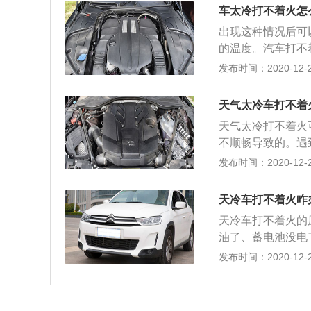
动系统的正常使用
不高，发动机燃烧
车太冷打不着火怎
行车前一定要注意
这些冰融化，时间
出现这种情况后可
影响胎压，除了制
的温度。汽车打不
化进行适度调整。
排气系统，进气系
发布时间：2020-12-26
降时，轮胎胎压则
冻结的，这样在启
璃起雾，天气较冷
排出。如果节气门
温差会导致挡风玻
天气太冷车打不着
是无法打开的。节
极易诱发交通事故
天气太冷打不着火
动。火花塞是发动
动，在低温状态下
不顺畅导致的。遇
长时间使用电极间
行驶中突然熄火。
以了。机油是发动
发布时间：2020-12-26
上还会出现积碳，
内，即拧钥匙或是
散热，防锈的作用
塞。点火线圈也是
停几分钟后再继续
受到的阻力变大。
件，但是点火线圈
天冷车打不着火咋
卸下放在室内保暖
季温度比较低，建
出现故障后也会导
启动。
天冷车打不着火的
保养。在保养时建
油了、蓄电池没电
要求，那就应该更
度过低：当环境温
发布时间：2020-12-26
电瓶的蓄电能力会
正常工作，所以车
和点火线圈组成的
比较简单，只需要
间隙会变大，这样
如果火花塞出现故
样也会影响点火。