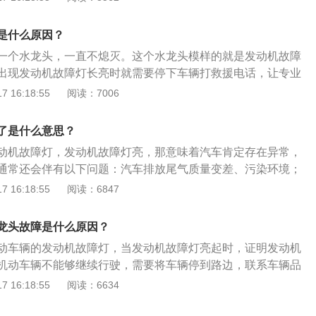
油不能正常点燃，从而造成发动机故障。这种情况要及时更换
要换油或检修冷却系统。4进行保养机油油管漏油、机油泵损
超标，导致机油压力低或无压力，这时需要保养。
是什么原因？
一个水龙头，一直不熄灭。这个水龙头模样的就是发动机故障
出现发动机故障灯长亮时就需要停下车辆打救援电话，让专业
很多情况下，发动机故障灯长亮其实并不是很大的故障，有时
 16:18:55
阅读：7006
不影响行驶，自己完全可以开到维修站点进行故障排除。以下
行驶过程中灯亮：在行驶过程中，如果发动机故障灯亮，那么
了是什么意思？
燃烧状态不好、发动机爆震、燃油质量不好、发动机汽缸内部
动机故障灯，发动机故障灯亮，那意味着汽车肯定存在异常，
积碳、电脑获取不到发动机数据等等。一旦发动机故障灯亮
通常还会伴有以下问题：汽车排放尾气质量变差、污染环境；
会自动消失，也有可能会自动消失。2、原理：发动机故障灯
烧室温度升高、磨损加剧；发动机烧机油；发动机噪音增加，
 16:18:55
阅读：6847
就是发动机电控单元，俗称电脑，而ECU控制了整个发动机的所
发动机故障可按以下方法进行检查：1、观察仪表盘：将点火
电子节气门、喷油嘴、发电机、喷油泵、三元催化器等，涵盖
N”位置)，不起动发动机。观察仪表板上的发动机故障警告灯(检
路、点火、正式各个系统。
龙头故障是什么原因？
应点亮。2、启动发动机：起动发动机后，仪表板上的发动机故
动车辆的发动机故障灯，当发动机故障灯亮起时，证明发动机
假如发动机故障警告灯仍然亮着，则说明故障自诊断系统已检
机动车辆不能够继续行驶，需要将车辆停到路边，联系车辆品
自诊断系统本身不正常。3、检查导线是否松动：电控系统的
修厂来进行检修。有多种原因导致车辆故障灯亮起：1.由于没
 16:18:55
阅读：6634
各种传感器和执行器的连接导线的接头松动所致。当发动机故
机，发动机工作环境恶劣所导致的问题。2.由车辆发动机相关
车主可以在关闭点火开关后检查相关元件的导线是否松动；各
障导致。3.车辆长期使用的汽油油品不好。4.发动机内部的混