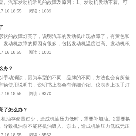
查。汽车发动机常见的故障及原因：1、发动机发动不着。可
方法：去4S店维修节气门电机和节气门传感器、空气流量传感
升高，造成各处传感器参数变化。解决方法：去4S店维修汽车
包括蓄电池没电了、电路保险丝烧了、启动线断路等。解决方
 16:18:55
阅读：1039
器。4、水温传感器电阻变值，造成电子风扇启动时间不当，
触不良，使燃油喷射不良，造成发动机燃烧不完全。解决方
蓄电池、路保险丝烧和启动线。2、发动机工作时，转速不稳
偏离规定值，或造成高温后使气缸以及管道密封不良使发动机
维修汽车检查维修，或及时更换油泵。
较大。可能是进气系统存在漏气处或者积碳问题过于严重。解
决方法：去4S店维修水温传感器。5、燃油有杂质或水分，使
了
检查维修进气系统，清理火花塞积碳。3、发动机当转速接近怠
造成火花塞放电不良，燃烧不充分，排气不达标。解决方法：
形状的故障灯亮了，说明汽车的发动机出现故障了，有黄色和
可能是进气系统有漏气、喷油系统供油压力不正常。解决方
燃油。6、水箱漏水，造成发动机各部位温度升高，造成各处
。发动机故障的原因有很多，包括发动机温度过高、发动机积
维修进气系统和喷油系统4、发动机转速不稳，动力明显不足。
解决方法：去4S店维修汽车水箱。7、油泵接触不良，使燃油
缸、火花塞故障等。有一种自检的情况，打开钥匙门时，车辆
 16:18:55
阅读：1031
器有故障、火花塞出现老化问题等。解决方法：去4S店检查修
动机燃烧不完全。解决方法：去4S店维修汽车油泵。
点亮后自动熄灭。发动机故障灯亮有两种情况：1、黄色符号
花塞。5、汽车急加速时，发动机转速变化缓慢。可能是点火
故障，但是该故障不影响发动机的正常工作，但是到必须保养
间过迟等。解决方法：去4S店检查维修点火器。6、发动机烧
么办？
灯，说明发动机有严重故障，正常情况下需要马上报修的；车
去4S店检查维修发动机。7、发动机噪音增加，影响乘坐舒适
以手动消除，因为车型的不同，品牌的不同，方法也会有所差
的原因及解决办法：1、发动机温度过高：当汽车暴力驾驶
4S店检查维修发动机。8、机油压力不够，不能满足发动机的
车辆使用说明书，说明书上都会有详细介绍。仪表盘上扳手灯
时间超负荷运转，很容易就出现发动机温度过高的情况。这种
现这种情况要先检查机油是否缺少，是否上油，机油压力传感
需要给车辆保养了，这个功能并不是车辆的标配，需要在有此
 16:18:55
阅读：9370
动机的使用寿命，还会增加汽车的油耗。当发动机温度过高
铁，是否损坏。解决方法：去4S店检查维修机油压力传感器，
出现。当到达一定的公里数小扳手就会出现，用来提醒汽车需
熄火，等其自然冷却即可。2、发动机积碳严重：如果汽车经
保养完了扳手标志就会消失，但是有的车型保养完了也不会自
者添加了质量较低的燃油，发动机内的燃油就不能正常燃烧从
亮了怎么办？
电脑才能消除。
机产生积碳会影响汽车的动力，要及时对其进行清理。3、发
机机油存储量过少，造成机油压力低时，需要补加油。2需要换
动机缺缸的原因有很多，主要都是点火系统故障造成的。这种
，导致机油泵不能将机油吸入、泵出，造成机油压力低或无压
对其进行检查和修理。4、火花塞故障：火花塞出现故障后，
检修冷却系统机油变稀，从发动机的各摩擦副间隙中泄漏，造
 16:18:55
阅读：8562