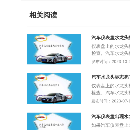
相关阅读
汽车仪表盘水龙头
仪表盘上的水龙头
检查。汽车水龙头
识别发动机的燃烧
发布时间：2023-10-23
人员维修或更换氧
点火时间失准，使
汽车水龙头标志亮
轮传感器和曲轴传
仪表盘上的水龙头
对压力传感器接触
检查。汽车水龙头
合比失准，使燃油
识别发动机的燃烧
发布时间：2023-07-17
节气门传感器、空
传感器。2、凸轮
造成电子风扇启动
得燃油燃烧不充分
缸以及管道密封不
汽车仪表盘出现水
感器。3、节气门
感器。5、燃油有
如果汽车仪表盘上
不良或参数变化，
不充分，排气不达