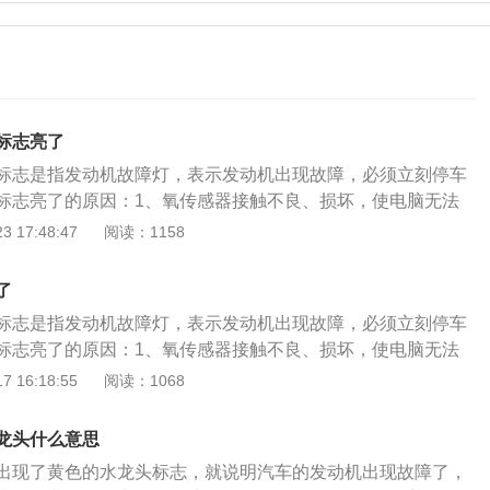
标志亮了
标志是指发动机故障灯，表示发动机出现故障，必须立刻停车
标志亮了的原因：1、氧传感器接触不良、损坏，使电脑无法
情况，造成排放部分自控功能失效。解决方法：去4S店找专业
 17:48:47
阅读：1158
传感器。2、凸轮传感器和曲轴传感器损坏或接触不良，造成
得燃油燃烧不充分，效率严重下降。解决方法：去4S店维修凸
了
感器。3、节气门电机和节气门传感器、空气流量传感器、绝
标志是指发动机故障灯，表示发动机出现故障，必须立刻停车
不良或参数变化，造成电脑不能准确判断供气量，造成燃油混
标志亮了的原因：1、氧传感器接触不良、损坏，使电脑无法
燃烧不完全。解决方法：建议去4S店维修或更换节气门电机和
情况，造成排放部分自控功能失效。解决方法：去4S店维修氧
 16:18:55
阅读：1068
气流量传感器、绝对压力传感器。4、水温传感器电阻变值，
传感器和曲轴传感器损坏或接触不良，造成点火时间失准，使
时间不当，使发动机工作温度偏离规定值，或造成高温后使气
，效率严重下降。解决方法：去4S店维修凸轮传感器和曲轴传
良使发动机工作效率下降。解决方法：需要去4S店维修水温传
龙头什么意思
电机和节气门传感器、空气流量传感器、绝对压力传感器接触
杂质或水分，使缸内污染物增高，造成火花塞放电不良，燃烧
出现了黄色的水龙头标志，就说明汽车的发动机出现故障了，
造成电脑不能准确判断供气量，造成燃油混合比失准，使燃油
标。解决方法：去正规加油站更换燃油。6、水箱漏水，造成