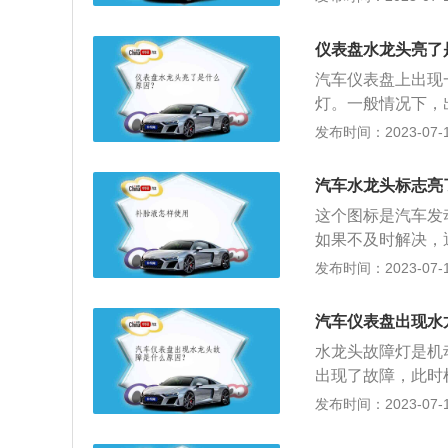
会使发动机内的燃
成机油压力低。需
火花塞。
坏或其零部件磨损
仪表盘水龙头亮了
汽车仪表盘上出现
灯。一般情况下，
人员来解决。但是
发布时间：2023-07-17
是假故障，有时并
是扩展资料：1、
汽车水龙头标志亮
很有可能是发动机
这个图标是汽车发
不干净、有沉积的
如果不及时解决，
起，大多数情况不
汽车油耗增加；燃
发布时间：2023-07-17
是ECU发出，也
影响乘坐舒适性。
有电子设备，例如
开关接通(置于“O
了进气、排气、油
汽车仪表盘出现水
查警告灯)，该灯
水龙头故障灯是机
障警告灯应熄灭。
出现了故障，此时
测到故障，或故障
牌的售后或者是维
发布时间：2023-07-17
故障多数情况下是
有正常的保养发动
障警告灯点亮时，
传感器所引起的故