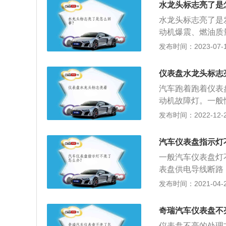
种导线接头均有卡
水龙头标志亮了是
合气体燃烧不充分
开后，用手握接头
水龙头标志亮了是
动机爆震、燃油质
到发动机数据等。
发布时间：2023-07-17
由英国（苏格兰）
发动机既适用于动
仪表盘水龙头标志
机、航空发动机）
汽车跑着跑着仪表
动机、蒸汽机等）
动机故障灯。一般
话，让专业人员来
发布时间：2022-12-23
故障，有时是假故
排除。在我们行驶
汽车仪表盘指示灯
状态不好、发动机
一般汽车仪表盘灯
碳、电脑获取不到
表盘供电导线断路
自动消失的，也有
问题。首先检查仪
发布时间：2021-04-28
电控单元，俗称电
般都在仪表盘后部
门、喷油嘴、发电
线没有问题。
火、正式各个系统
奇瑞汽车仪表盘不
油的品质不好，导
仪表盘不亮的处理