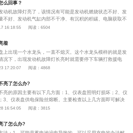
箍卡紧，在拔插导线插头时，千万不要硬拉导线，应将卡箍松
怎么回事？
。5.车辆的进气管线出现了堵塞。
进行拔插操作，否则轻易造成导线接头损坏。
发动机故障灯亮了，该情况有可能是发动机燃烧状态不好、发
量不好、发动机气缸内部不干净、有沉积的积碳、电脑获取不
发动机是一种能够把其他形式的能转化为机械能的机器，其是
 16:18:55
阅读：6504
的R斯特林所发明了第一个外燃机，后被瓦特改良为蒸汽机。
力发生装置，也可指包括动力装置的整个机器（如汽油发动
亮着
。其种类包括如内燃机（汽油发动机等）、外燃机（斯特林发
盘上出现一个水龙头，一直不熄灭。这个水龙头模样的就是发
、燃气轮机（赛车）、电动机等。
情况下，出现发动机故障灯长亮时就需要停下车辆打救援电
解决。但是很多情况下，发动机故障灯长亮其实并不是很大的
 17:20:07
阅读：4868
障，有时并不影响行驶，自己完全可以开到维修站点进行故障
过程中，如果发动机故障灯亮了，那么很有可能是发动机燃烧
不亮了怎么办?
爆震、燃油质量不好、发动机汽缸内部不干净、有沉积的积
不亮的原因主要有以下几方面：1、仪表盘照明灯损坏；2、仪
发动机数据等等。一旦发动机故障灯亮起，大多数情况是不会
；3、仪表盘供电保险丝熔断。主要检查以上几方面即可解决
可能会自动消失。发动机故障灯是ECU发出的，也就是发动机
表盘供电保险丝，若熔断可以更换；将仪表盘拆开，照明灯一
 16:54:05
阅读：3815
脑，而ECU控制了整个发动机的所有电子设备，例如电子节气
，将不亮的照明灯换掉；一般个别照明灯不亮说明保险丝和导
机、喷油泵、三元催化器等，涵盖了进气、排气、油路、点
。发动机故障灯亮起的话，有以下几个原因，第一，是因为汽
亮了怎么办?
致混合气在气缸里面燃烧不够充分使污染灯亮了，还会产生积
方法：1、可能是蓄电池没电导致的，可以采用充电的办法解