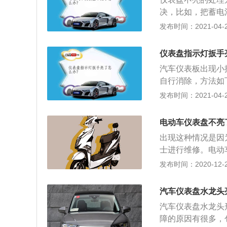
碳。第二，因为进
决，比如，把蓄电
分也会导致污染灯
附近正好有修理店
发布时间：2021-04-26
的温度修正问题启
池已经用了五六年
把新蓄电池装上，
仪表盘指示灯扳手
汽车仪表板出现小
自行消除，方法如
车的位置）；3、
发布时间：2021-04-26
开关）不要松开；
关，同时在30秒
电动车仪表盘不亮
出现这种情况是因
士进行维修。电动
电动车的主要部件
发布时间：2020-12-27
路的，如果没有控
的下面。电动机是
汽车仪表盘水龙头
车上一个用来储存
汽车仪表盘水龙头
池也是一个需要定
障的原因有很多，
断降低。在充电和