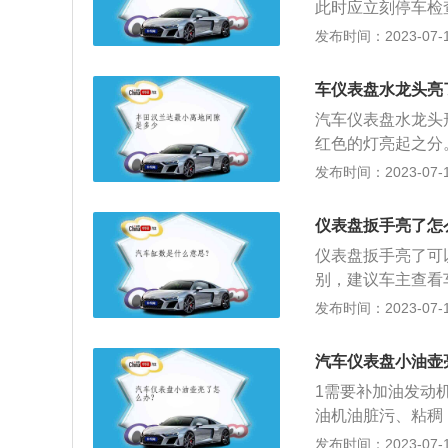
此时应立刻停车检
燃烧不完全。解决
发动机各部位温度
能是启动机损坏，
发布时间：2023-07-17
器、绝对压力传感
水箱。7、油泵接
法：去4S店更换
使发动机工作温度
法：建议去4S店
定，上下抖动幅度
工作效率下降。解
车仪表盘水龙头亮
决方法：去4S店
缸内污染物增高，
汽车仪表盘水龙头
速时，容易熄火。
去正规加油站更换
红色的灯亮起之分
法：去4S店检查
传感器参数变化。
碳严重、发动机缺
发布时间：2023-07-17
可能是冷起动喷油
喷射不良，造成发
自检时，该指示灯
理喷油器，更换火
灯，说明发动机有
电压过低、点火时
仪表盘扳手亮了怎
了；2、红色符号
机油。解决方法：
仪表盘扳手亮了可
仪表盘水龙头亮了
性。解决方法：去
别，建议车主查看
时，发动机经过长
机油润滑。一般出
亮了，是提醒车主
发布时间：2023-07-17
情况不仅会降低发
器线头是否脱落搭
功能的车辆上才会
时，要将车辆停车
添加汽车机油。
要保养。有的车型
常低转速行驶，或
汽车仪表盘小油壶
动消失，必须通过
而形成积碳。发动
1需要补加油发动
动机缺缸：引起发
油机油脏污、粘稠
情况要找专业人士
力。必须换油。3
发布时间：2023-07-17