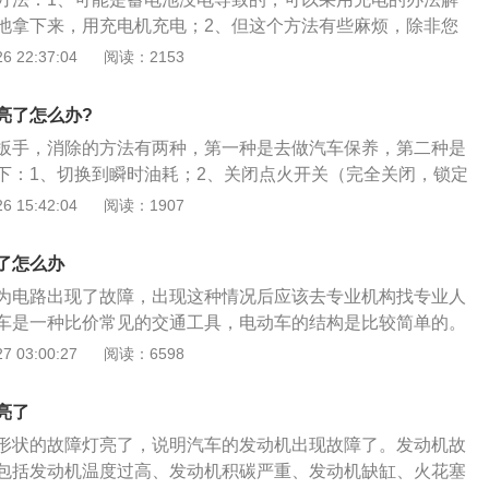
气道的问题，活塞顶端积碳会导致雾化不良，这样子燃烧不充
池拿下来，用充电机充电；2、但这个方法有些麻烦，除非您
亮。第三，冷车启动的时候，天气降温幅度大的话，汽车电脑
，自己买充电机的话，虽然不贵但必要性不大；3、如果蓄电
 22:37:04
阅读：2153
动的时候，也会导致污染灯亮了起来。
以上，估计充电也不会有太好效果，此时最好是更换蓄电池，
发动机就能顺利启动，问题便解决了。
亮了怎么办?
扳手，消除的方法有两种，第一种是去做汽车保养，第二种是
下：1、切换到瞬时油耗；2、关闭点火开关（完全关闭，锁定
在插入钥匙前，按住模式开关（即，切换瞬时油耗和小里程的
 15:42:04
阅读：1907
4、打开点火开关等自检完毕（不要点火）；5、松开模式开
内触摸模式开关和时钟开关（触摸时间）就可以归零了。
了怎么办
为电路出现了故障，出现这种情况后应该去专业机构找专业人
车是一种比价常见的交通工具，电动车的结构是比较简单的。
包括车架，电动机，电池，控制器。控制器是用来控制全车电
 03:00:27
阅读：6598
制器，那电动车是无法正常运行的。控制器一般会固定在后座
电动车动力的来源，电动机可以驱动电动车前进。电池是电动
亮了
电能的部件，电池可以给电动车上所有的电子设备供电。但电
形状的故障灯亮了，说明汽车的发动机出现故障了。发动机故
期更换的易损件，随着充放电次数的增加，电池的性能也会不
包括发动机温度过高、发动机积碳严重、发动机缺缸、火花塞
放电时，电池中的离子会在电解液中移动，部分离子在电解液