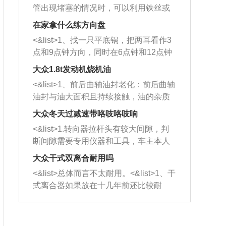
管出现堵塞的情况时，可以利用铁丝或
者是细棍，直接将杂物给取出来，如果
在家拿什么练方向盘
堵塞情况比较严重，也可以采取应急措
<&list>1、找一只平底锅，把两耳看作3
施。 <&list>2、直接利用木棍将所有的
点和9点钟方向，同时在6点钟和12点钟
杂物推到排气管里面的位置处，然后将
方向做一个标记。 <&list>2、双手握住
三元催化器拆解开，就可以将堵塞的东
大众1.8t发动机烧机油
平底锅两耳，然后往左打半圈、一圈、
西取出来。但如果是因为积碳过多引起
<&list>1、前后曲轴油封老化：前后曲轴
一圈半的练习，往右同样也要打相同的
的堵塞，就需要将三元催化器泡在草酸
油封与油大面积且持续接触，油的杂质
圈数。 <&list>3、最后强调要反复练
中进行清洗。 <&list>3、也可以利用清
和发动机内持续温度变化使其密封效果
习，这样就可以形成肌肉记忆，在真实
大众冬天过减速带咯吱咯吱响
洗剂对堵塞的情况得到解决，将清洗剂
逐渐减弱，导致渗油或漏油。<&list>2、
驾驶车辆时，不需要记忆也能打好方
放在燃油箱中，与燃油混合后，车辆启
<&list>1.转向器拉杆头有较大间隙，判
活塞间隙过大：积碳会使活塞环与缸体
向。
动时，就可以和汽油一起进入到燃烧
断间隙需要专用仪器和工具，车主本人
的间隙扩大，导致机油流入燃烧室中，
室，最后形成废气排出，就可以让三元
无法制作，需要将车辆送到修理厂或4s
造成烧机油。<&list>3、机油粘度。使用
大众干式双离合耐用吗
催化器得到清洗，排气管堵塞的情况就
店；<&list>2.车辆半轴套管防尘罩破
机油粘度过小的话，同样会有烧机油现
<&list>总体而言不太耐用。<&list>1、干
能够得到解决。
裂，破裂后会出现漏油现象，使半轴磨
象，机油粘度过小具有很好的流动性，
式离合器如果放在十几年前还比较耐
损严重，磨损的半轴容易损坏，产生异
容易窜入到气缸内，参与燃烧。<&list>
用，但是由于现在的汽车发动机动力输
响；<&list>3.稳定器的转向胶套和球头
4、机油量。机油量过多，机油压力过
出越来越高，使得干式离合器散热不足
老化，一般是使用时间过长造成的。解
大，会将部分机油压入气缸内，也会出
的缺陷也逐渐暴露出来。<&list>2、由于
决方法是更换新的质量好的转向橡胶套