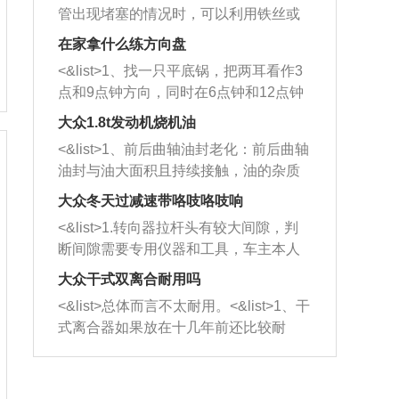
管出现堵塞的情况时，可以利用铁丝或
者是细棍，直接将杂物给取出来，如果
在家拿什么练方向盘
堵塞情况比较严重，也可以采取应急措
<&list>1、找一只平底锅，把两耳看作3
施。 <&list>2、直接利用木棍将所有的
点和9点钟方向，同时在6点钟和12点钟
杂物推到排气管里面的位置处，然后将
方向做一个标记。 <&list>2、双手握住
三元催化器拆解开，就可以将堵塞的东
大众1.8t发动机烧机油
平底锅两耳，然后往左打半圈、一圈、
西取出来。但如果是因为积碳过多引起
<&list>1、前后曲轴油封老化：前后曲轴
一圈半的练习，往右同样也要打相同的
的堵塞，就需要将三元催化器泡在草酸
油封与油大面积且持续接触，油的杂质
圈数。 <&list>3、最后强调要反复练
中进行清洗。 <&list>3、也可以利用清
和发动机内持续温度变化使其密封效果
习，这样就可以形成肌肉记忆，在真实
大众冬天过减速带咯吱咯吱响
洗剂对堵塞的情况得到解决，将清洗剂
逐渐减弱，导致渗油或漏油。<&list>2、
驾驶车辆时，不需要记忆也能打好方
放在燃油箱中，与燃油混合后，车辆启
<&list>1.转向器拉杆头有较大间隙，判
活塞间隙过大：积碳会使活塞环与缸体
向。
动时，就可以和汽油一起进入到燃烧
断间隙需要专用仪器和工具，车主本人
的间隙扩大，导致机油流入燃烧室中，
室，最后形成废气排出，就可以让三元
无法制作，需要将车辆送到修理厂或4s
造成烧机油。<&list>3、机油粘度。使用
大众干式双离合耐用吗
催化器得到清洗，排气管堵塞的情况就
店；<&list>2.车辆半轴套管防尘罩破
机油粘度过小的话，同样会有烧机油现
<&list>总体而言不太耐用。<&list>1、干
能够得到解决。
裂，破裂后会出现漏油现象，使半轴磨
象，机油粘度过小具有很好的流动性，
式离合器如果放在十几年前还比较耐
损严重，磨损的半轴容易损坏，产生异
容易窜入到气缸内，参与燃烧。<&list>
用，但是由于现在的汽车发动机动力输
响；<&list>3.稳定器的转向胶套和球头
4、机油量。机油量过多，机油压力过
出越来越高，使得干式离合器散热不足
老化，一般是使用时间过长造成的。解
大，会将部分机油压入气缸内，也会出
的缺陷也逐渐暴露出来。<&list>2、由于
决方法是更换新的质量好的转向橡胶套