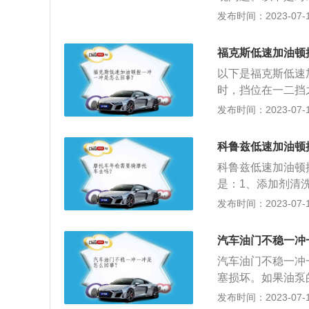
泵电压是否存在故
格栅，暗色网格纹
发布时间：2023-07-17
议单独更换，最好
栅呈俯冲夹角，造型
解决方法：需要及
发动机，匹配CVT
节气门的开度，从
福克斯低速加油顿
综合工况油耗低至4
子油门的应用越来
以下是福克斯低速
给发动机ECU一
时，挡位在一二挡
畅顺地完成动力传
发布时间：2023-07-17
都是变速箱换挡引
微顿挫：变速箱的
科鲁兹低速加油顿
科鲁兹低速加油顿
是：1、添加剂清
发动机长期短时运
发布时间：2023-07-17
发动机进气门油封
油消耗；3、降低
汽车油门不稳一冲
动准确性。预防发
汽车油门不稳一冲
行驶；3、提高手
塞损坏。如果油泵
更换油泵。燃油滤
发布时间：2023-07-17