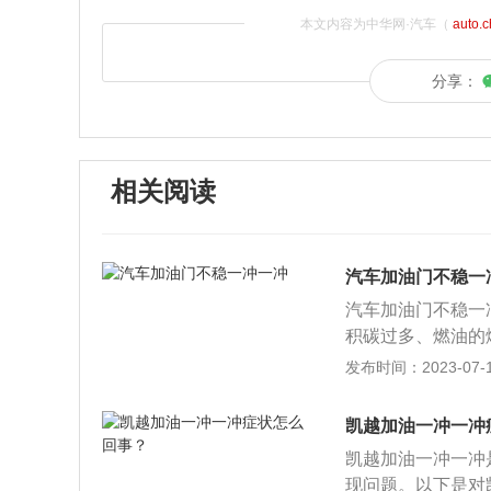
本文内容为中华网·汽车（
auto.
分享：
相关阅读
汽车加油门不稳一
汽车加油门不稳一
积碳过多、燃油的
因及解决方法：1
发布时间：2023-07-17
和离合器的配合时
方法：需要清理发
凯越加油一冲一冲
法：建议去修理厂
凯越加油一冲一冲
的燃烧缸。4、油
现问题。以下是对