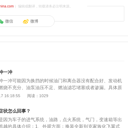
china.com
）编辑或翻译，转载请务必注明来源。
微信
微博
冲一冲
冲一冲可能因为换挡的时候油门和离合器没有配合好、发动机
燃烧不充分、油泵油压不足、燃油滤芯堵塞或者渗漏。具体原
、换挡的时候油门和离合器没有配合好；解决方法：调整油门
 16:18:55
阅读：1029
间即可，需要熟练掌握驾驶技巧。2、发动机积碳过多；解决
动机内部积碳。3、燃油的燃烧不充分，影响动力；解决方
症状怎么回事？
修理废气循环系统，检查燃烧缸是否工作不良并修理出现故障
是因为车子的进气系统，油路，点火系统，气门，变速箱等出
泵油压不足；解决方法：汽车油泵压力不足时，可以先检查油
凯越的具体介绍：1、外观方面：换装全新别克家族化飞翼式