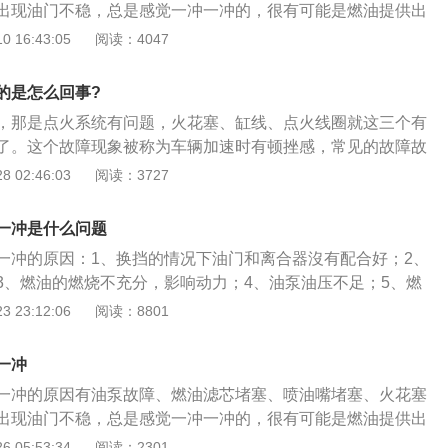
出现油门不稳，总是感觉一冲一冲的，很有可能是燃油提供出
时发生闯动是司机对车辆驾驶还不够熟练，没有找到油门和车
的压力不足，很有可能导致油泵提前老化，这种情况建议及时
 16:43:05
阅读：4047
造成松离合时油门过大。解决办法是换挡时适当松油门，找到
芯堵塞或者渗漏也会导致燃油供应量不足，就会出现踩油门一
议更换燃油滤芯进行测试，燃油滤芯的作用是过滤燃油中的一
的是怎么回事?
油质，使发动机达到更好的燃油效率，建议1-2年更换一次燃油
，那是点火系统有问题，火花塞、缸线、点火线圈就这三个有
会导致喷油雾化效果不佳，有可能会导致单缸缺火或者是多缸
了。这个故障现象被称为车辆加速时有顿挫感，常见的故障故
速或加速时抖动剧烈，建议拆卸喷油嘴使用专业检测仪器进行
时有顿挫感最常见的故障是火花塞出现了损坏，火花塞极点间
 02:46:03
阅读：3727
高压线圈损坏，也会导致汽车点火不良，同时也会导致发动机
点火量不足；2、混合气没有充分燃烧导致加速时抖动，还有
冲的，非常不稳定，由于火花塞使用时间较长容易产生积碳或
分出现了裂痕，导致火花塞不点火，有一个缸不工作也会导致
更换火花塞。
一冲是什么问题
油的品质不好，混合气在缸内燃烧不充分，所以也会导致怠速
一冲的原因：1、换挡的情况下油门和离合器沒有配合好；2、
完这箱汽油之后使用高标号的汽油，做个燃油系统清洗。
3、燃油的燃烧不充分，影响动力；4、油泵油压不足；5、燃
。油门又称油门踏板，关键作用是调节发动机节气门的开度，
 23:12:06
阅读：8801
机的动力输出。随着汽车电子技术的不断发展，电子油门的应
机踩踏电子油门的加速踏板时，实际上就是传递给发动机ecu
一冲
传感器信号。
一冲的原因有油泵故障、燃油滤芯堵塞、喷油嘴堵塞、火花塞
出现油门不稳，总是感觉一冲一冲的，很有可能是燃油提供出
的压力不足，很有可能导致油泵提前老化，这种情况建议及时
 05:53:34
阅读：2301