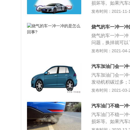
损坏等。如果汽车
松得过快。在换挡
现问题，如果油泵
发布时间：2021-11-10
速之间的切合点。
更换油泵。燃油滤
切合点就好了。
冲一冲的现象，建
烧气的车一冲一冲
些杂质，能够提升
烧气的车一冲一冲
滤芯。喷油嘴堵塞
问题，换掉就可以
缺火，发动机在怠
障点有：1、加速
发布时间：2021-04-28
判定。火花塞或者
隙磨损导致火花塞
动力输出时一冲一
就是火花塞陶瓷部
者老化，建议定期
汽车加油门会一冲
加速抖动；3、汽
汽车加油门会一冲
抖动的，建议使用
发动机积碳过多；
油滤芯堵塞或渗漏
发布时间：2021-03-23
那么就会调节发动
用越来越广泛，司
汽车油门不稳一冲
一个油门踏板位置
汽车油门不稳一冲
损坏等。如果汽车
现问题，如果油泵
发布时间：2020-12-26