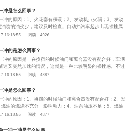
议更换燃油滤芯进行测试。汽车油门又称“风门”、“节气门”，是
（推力）的操纵装置。在活塞式航空发动机上，油门控制汽化
一冲是怎么回事？
控制气缸的充填量，从而决定发动机的输出功率。
一冲的原因：1、火花塞有积碳；2、发动机点火弱；3、发动
喷油嘴的油变少，建议及时检查。自动挡汽车起步出现顿挫属
行驶中要急加速，深踩油门即可。汽车发动机是为汽车提供动
 16:18:55
阅读：4926
的动力源，决定着汽车的动力性、经济性、稳定性和环保性。
，可分为柴油发动机、汽油发动机、电动汽车电动机以及混合
一冲的是怎么回事？
一冲的原因是：在换挡的时候油门和离合器没有配合好，车辆
减速又突然加速的情况，这就是一种比较明显的顿挫感。不过
由电脑进行换挡控制，理论上来说会更聪明，但是由于变速箱
 16:18:55
阅读：4887
车型上，顿挫感也只是轻重不同。如果排除了汽车正常情况下
行做一些简单的检查，例如是否加错了油，因为加了低标号的
一冲是怎么回事？
加速无力的情况，导致发动机的动力下降、油耗升高。
一冲的原因：1、换挡的时候油门和离合器没有配合好；2、发
、燃油的燃烧不充分，影响动力；4、油泵油压不足；5、燃油
。油门又称油门踏板，主要作用是控制发动机节气门的开度，
 16:18:55
阅读：4877
动力输出。随着汽车电子技术的不断发展，电子油门的应用越
踩踏电子油门的加速踏板时，实际上就是传递给发动机ECU一
会一冲一冲是怎么回事