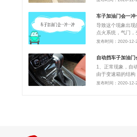
更换油泵。燃油滤
冲一冲的现象，建
车子加油门会一冲
些杂质，能够提升
导致这个现象出现
滤芯。喷油嘴堵塞
点火系统，气门，
缺火，发动机在怠
现象。如果在这个
发布时间：2020-12-26
判定。火花塞或者
现了问题，需要及
动力输出时一冲一
辆的某个部件存在
者老化，建议定期
自动挡车子加油门
员的维修。并且现
1、正常现象，自
现故障后就会导致
由于变速箱的结构
正时和可变气门升
车正常情况下的顿
发布时间：2020-12-25
并且油耗还会升高
是有可能的，因为
时一冲一冲的。发
的动力下降、油耗
活塞，气门，火花
足，燃油消耗增高
导致发动机燃烧异
故障，燃油滤清器
系统，发动机除了
者出现问题，导致