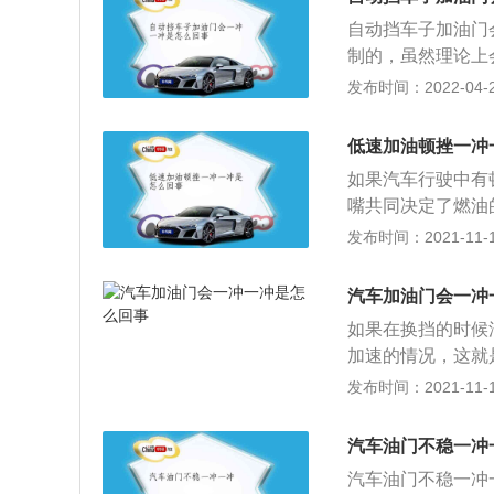
个油门踏板位置传
自动挡车子加油门
制的，虽然理论上
感。自动挡车子加
发布时间：2022-04-23
顿挫，这个属于正
出现了加速无力的
低速加油顿挫一冲
时去处理，避免因
如果汽车行驶中有
动机油路系统长期
嘴共同决定了燃油
火变弱、或者喷的
发布时间：2021-11-10
出现顿挫属于正常
箱会自动降低档位
汽车加油门会一冲
转速会有一个明显
如果在换挡的时候
在档位较少的自动
加速的情况，这就
如果希望平稳行驶
冲。汽车加油门会
发布时间：2021-11-10
时换档顿挫感较弱
象。闯动对车辆的
速器会在较高车速
油门加得过大，发
汽车油门不稳一冲
辆的动力系统、传
汽车油门不稳一冲
原因，起步时要注