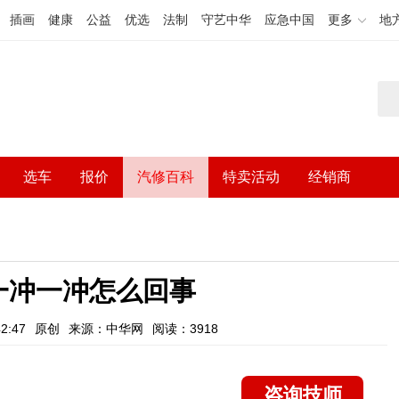
插画
健康
公益
优选
法制
守艺中华
应急中国
更多
地
选车
报价
汽修百科
特卖活动
经销商
一冲一冲怎么回事
2:47
原创
来源：中华网
阅读：3918
咨询技师