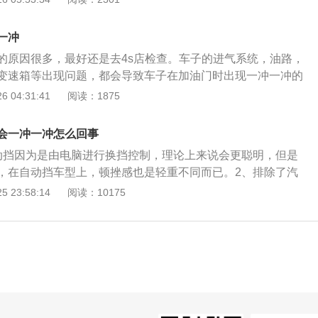
芯堵塞或者渗漏也会导致燃油供应量不足，就会出现踩油门一
议更换燃油滤芯进行测试，燃油滤芯的作用是过滤燃油中的一
一冲
油质，使发动机达到更好的燃油效率，建议1-2年更换一次燃油
的原因很多，最好还是去4s店检查。车子的进气系统，油路，
会导致喷油雾化效果不佳，有可能会导致单缸缺火或者是多缸
变速箱等出现问题，都会导致车子在加油门时出现一冲一冲的
速或加速时抖动剧烈，建议拆卸喷油嘴使用专业检测仪器进行
现象出现时，伴随着车辆尾气颜色不正常，那么就是发动机出
 04:31:41
阅读：1875
高压线圈损坏，也会导致汽车点火不良，同时也会导致发动机
时去4s店进行检查。现代车辆的电脑已经非常先进了，如果车
冲的，非常不稳定，由于火花塞使用时间较长容易产生积碳或
故障，是可以使用诊断电脑读取故障码的，这样方便了维修人
更换火花塞。
会一冲一冲怎么回事
代车辆上的传感器非常多，这些传感器很容易出现故障，在出
动挡因为是由电脑进行换挡控制，理论上来说会更聪明，但是
车辆工作状况不正常。车子的发动机现在一般都搭载可变气门
，在自动挡车型上，顿挫感也是轻重不同而已。2、排除了汽
程系统，如果这个系统出现问题，会导致车辆提不起速度来，
挫感，可以自行做一些简单的检查，例如是否加错了油，这也
 23:58:14
阅读：10175
。变速箱出现问题时，与发动机配合不好，会导致车辆在加速
加了低标号的汽油，有可能出现加速无力的情况，导致发动机
动机内燃烧出现异常，也会导致车子一冲一冲的。燃烧室内有
升高。3、发动机油路系统，机油长期不足，轻者动力性不
塞，有些车还有喷油嘴。这几个部件任何一个出现异常，都会
；重者活塞撞击其门，使相关的连接件机械损伤。另外汽油泵
常。建议出现这个故障现象的车主去4s店进行检修。
堵塞也会造成发动机动力下降，发生顿挫。4、发动机的进气
需要油，还需要空气，如果空气滤清器、节气门等部件堵塞或
进气量不足，也会造成车子加速无力提速慢，并且有顿挫感。