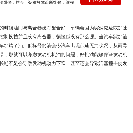
国家认证的汽车维修技师，15年德美日等各系车辆维修，擅长：疑难故障诊断维修，远程维修技术指导
的时候油门与离合器没有配合好，车辆会因为突然减速或加速
控制换挡并且没有离合器，顿挫感没有那么强。当汽车踩加油
车加错了油。低标号的油会令汽车出现低速无力状况，从而导
错，那就可以考虑发动机机油的问题，好机油能够保证发动机
长期不足会导致发动机动力下降，甚至还会导致活塞撞击使发