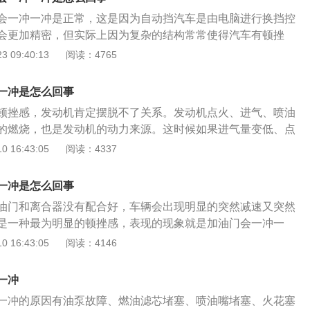
感器信号。
会一冲一冲是正常，这是因为自动挡汽车是由电脑进行换挡控
会更加精密，但实际上因为复杂的结构常常使得汽车有顿挫
油门会一冲一冲主要是因为顿挫，而正常情况下换挡就会造成
 09:40:13
阅读：4765
常现象无需过度忧虑。但如果是因为添加了低标号的汽油同时
现象，让自动挡汽车在加油门的时候有顿挫感发生，就需要及
一冲是怎么回事
为导致发动机的油耗增加，节气门积碳严重等等。此外，当发
顿挫感，发动机肯定摆脱不了关系。发动机点火、进气、喷油
机油不足的情况下，也会导致这种情况发生。
的燃烧，也是发动机的动力来源。这时候如果进气量变低、点
油变少，动力就会不足，也就产生了顿挫感。自动挡汽车起步
 16:43:05
阅读：4337
情况。如果行驶中想要急加速，需要深踩油门，这时自动变速
提升发动机转速，当转速达到一定高度时再升档，升档后因为
一冲是怎么回事
的下降，所以会产生相对比较明显的顿挫感。这种情况多出现
油门和离合器没有配合好，车辆会出现明显的突然减速又突然
挡车型上，如4档自动的车型上。自动变速器的车辆起步后，
是一种最为明显的顿挫感，表现的现象就是加油门会一冲一
时，可以在适当时候轻踩油门踏板，变速器就会自动升挡，此
一冲一冲是指车辆在起步及低速行驶过程中发生间歇性猛冲现
 16:43:05
阅读：4146
；如果希望保持较好的加速性能，需要深踩油门踏板，自动变
动力系统、传动系统的损害比较大。造成闯动的原因有：1、
时升入较高档位，此时的换档顿挫感较明显。
动机转速过高；2、车速过慢；3、离合器松得过快。闯动对车
一冲
动系统的损害比较大。这种驾驶操作也是不合格的。根据上述
一冲的原因有油泵故障、燃油滤芯堵塞、喷油嘴堵塞、火花塞
意油门不要过大，甚至可以不踩油门怠速起步，离合器也不要