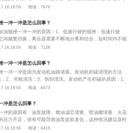
障，如果故障严重可能就得更换新的油泵总成，内部零件不建
理搭配高亮电镀盾形外轮廓，尽显年轻活力。展翼式头灯与格
 16:18:55
阅读：7676
是及时去到正规的汽修店处理。5、燃油滤芯堵塞或者渗漏；
动感。2、动力方面：新车搭载全新一代1.3LEcotec双喷射
时清洗汽油滤芯。油门又称油门踏板，主要作用是控制发动机
智能无级变速箱，最大功率79kW，最大扭矩133Nm，百公里
而控制发动机的动力输出。随着汽车电子技术的不断发展，电
挫一冲一冲是怎么回事？
.6L。
越广泛，驾驶员踩踏电子油门的加速踏板时，实际上就是传递
加油顿挫一冲一冲的原因：1、低速行驶的顿挫：低速行驶
个油门踏板位置传感器信号。
之间频繁切换，离合器需要不断地分离和结合，短时间内不能
输，就造成常见的低速顿挫。2、变速箱换挡：常见顿挫一般
 16:18:55
阅读：7128
起，变速箱包括升挡顿挫，变速箱的响应速度不够快。3、轻
响应速度不够快，在变速箱换挡时，有轻微顿挫。
挫一冲一冲是怎么回事？
挫一冲一冲是因为发动机油路堵塞。发动机积碳清理的方法
洗；2、吊瓶清洗；3、拆卸清洗。发动机产生积碳的原因：1、
行；2、汽油含有大量的水分；3、汽油中含有大量胶质；4、
 16:18:55
阅读：6473
不良。清洗发动机积碳的好处：1、提升车的马力；2、节约燃
爆震点；4、促进环境维护；5、延长引擎寿命；6、加强刹车制
一冲是怎么回事？
动机积碳的方法：1、加注高质量的汽油；2、不要长时间怠速
一冲的原因有：油泵故障、燃油滤芯堵塞、喷油嘴堵塞、火花
挡车的换挡转速。
的压力不足，很有可能导致油泵提前老化，这种情况建议及时
芯堵塞或者渗漏也会导致燃油供应量不足，就会出现踩油门一
 16:18:55
阅读：6419