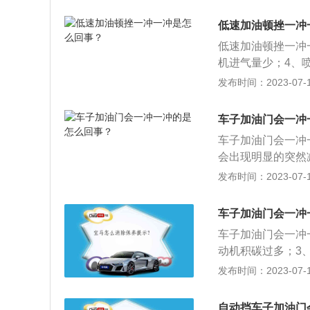
冲一冲的现象，建
指控制发动机功率
低速加油顿挫一冲
器的节气门开度以
低速加油顿挫一冲
机进气量少；4、
于正常情况，如在
发布时间：2023-07-17
力的装置，是汽车
根据动力来源不同
车子加油门会一冲
动力等。
车子加油门会一冲
会出现明显的突然
自动挡中，因为是
发布时间：2023-07-17
的结构，在自动挡
的顿挫感，可以自
车子加油门会一冲
汽油，有可能出现
车子加油门会一冲
动机积碳过多；3
滤芯堵塞或者渗漏
发布时间：2023-07-17
从而控制发动机的
来越广泛，驾驶员
自动挡车子加油门