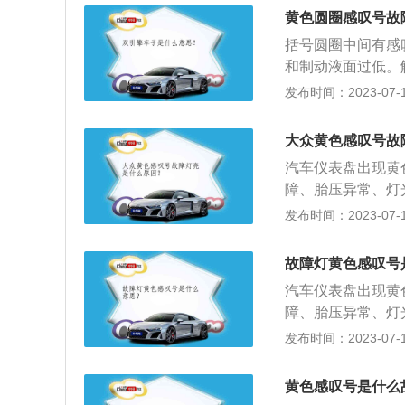
力传感器故障等。
油。制动系统故障
黄色圆圈感叹号故
色齿轮里面有感叹
有制动系统发生故
括号圆圈中间有感
箱润滑油低于正常
压异常：括号下面
和制动液面过低。
感叹号，这个代表
的轮胎气压过低时
车常见的故障提示
发布时间：2023-07-17
就会亮起。需检查
围内。
种，分别是三角形
叹号，这是灯光故
叹号、黄色灯泡带
处理，也可以自行
大众黄色感叹号故
有感叹号，如果这
看是哪里出现了问
汽车仪表盘出现黄
主要有驻车传感器
制动系统的警示，
障、胎压异常、灯
力传感器故障等。
统，避免发生事故
有感叹号，如果这
发布时间：2023-07-17
色齿轮里面有感叹
主要有驻车传感器
箱润滑油低于正常
力传感器故障等。
感叹号，这个代表
故障灯黄色感叹号
色齿轮里面有感叹
就会亮起。需检查
汽车仪表盘出现黄
箱润滑油低于正常
叹号，这是灯光故
障、胎压异常、灯
感叹号，这个代表
处理，也可以自行
有感叹号，如果这
发布时间：2023-07-17
就会亮起。需检查
看是哪里出现了问
主要有驻车传感器
叹号，这是灯光故
力传感器故障等。
处理，也可以自行
黄色感叹号是什么
色齿轮里面有感叹