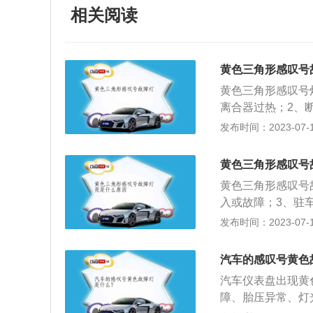
相关阅读
黄色三角形感叹号
黄色三角形感叹号
离合器过热；2、
故障；5、发动机
发布时间：2023-07-17
间1个感叹号。这
开关后亮起几秒钟
黄色三角形感叹号
灭；3、制动液面
黄色三角形感叹号
一横中间1个叹号
入或故障；3、驻
时，该警告灯亮起
器故障；6、驱动
发布时间：2023-07-17
间之后重新点火，
显示灯。这些故障
就没了。如果不管
三角形感叹号灯就
表车出问题了。
汽车的感叹号黄色
变速箱过热：当干
汽车仪表盘出现黄
常规故障灯就会亮
障、胎压异常、灯
冷却后再继续行驶