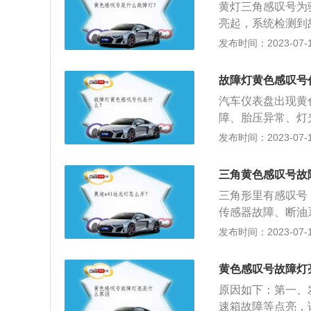
看是哪里出现了问
黄灯三角感叹号为
箱润滑油低于正常
制动系统的警示，
亮起，系统检测到
感叹号，这个代表
统，避免发生事故
盘黄灯括号感叹号
发布时间：2023-07-17
就会亮起。需检查
速器故障警告灯。
叹号，这是灯光故
时此灯始终亮，表
处理，也可以自行
故障灯黄色感叹号
转向沉重、转向系
看是哪里出现了问
汽车仪表盘出现黄
制动系统的警示，
障、胎压异常、灯
统，避免发生事故
有感叹号，如果这
发布时间：2023-07-17
主要有驻车传感器
力传感器故障等。
三角黄色感叹号故
色齿轮里面有感叹
三角形里有感叹号
箱润滑油低于正常
传感器故障、断油
感叹号，这个代表
障等。解决办法：
发布时间：2023-07-17
就会亮起。需检查
故障提示，除了三
叹号，这是灯光故
色齿轮里面有感叹
处理，也可以自行
黄色感叹号故障灯
叹号、黄色灯泡带
看是哪里出现了问
原因如下：第一、
齿轮里面有感叹号
制动系统的警示，
速箱故障等点亮，