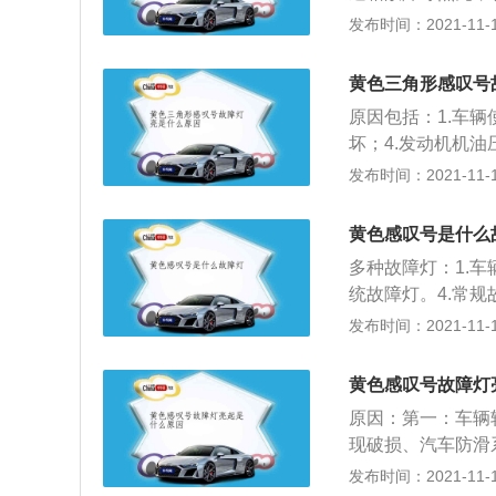
润滑油低于正常范
统，避免发生事故
胎压检测灯点亮，
发布时间：2021-11-10
叹号，这个代表着
候，车主需要根据
需立即检修制动系
轮胎上出现小孔的
这个代表着轮胎气
黄色三角形感叹号
压。车主需要根据
起。需检查汽车胎
原因包括：1.车辆
亮，说明当前车辆
这是灯光故障指示
坏；4.发动机机油
养。从而避免问题
也可以自行检查，
动防滑系统故障。
发布时间：2021-11-10
存在故障，大概率
里出现了问题。
使用情况进行检查
以将车辆行驶到售
黄色感叹号是什么
因对症进行维修，
多种故障灯：1.车
统故障灯。4.常规
表盘出现任何故障
发布时间：2021-11-10
中，仪表盘上提示
人员对机动车辆的
黄色感叹号故障灯
是维修厂，找到专
原因：第一：车辆
修。
现破损、汽车防滑
箱出现故障导致故
发布时间：2021-11-10