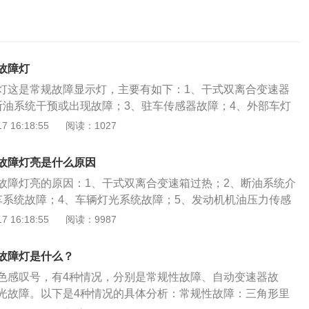
故障灯
灯这是常规故障显示灯，主要有如下：1、干式双离合变速器
断油系统干预或出现故障；3、驻车传感器故障；4、外部车灯
油压力传感器故障；6、驱动防滑系统警示或故障。括号圆圈中
 16:18:55
阅读：1027
是制动系统警示灯，下列情况会亮起：1、有的车子在打开点火
，启动发动机后熄灭；2、当拉起手制动时亮起，放下时熄
故障灯亮是什么原因
过低，行驶过程中亮起；4、制动系统发生故障亮起。括号下面
故障灯亮的原因：1、干式双离合变速箱过热；2、断油系统介
。这是轮胎气压监测警示灯，当车辆的某个轮胎的气压过低
车系统故障；4、车辆灯光系统故障；5、发动机机油压力传感
。黄三角形感叹号故障灯亮，可以先关闭发动机，等待一段时
防滑系统警示或故障。三角形中间有一个感叹号，是常规故障
 16:18:55
阅读：9987
这个主要是因为变速箱过热，如果温度降下来，这个故障灯也
通常指汽车的常规故障。只要其中一个故障出现，仪表盘上的
用的话就只要去修理厂找专业修理人员了，出现了故障吗就代
会亮起。汽车的常规故障的原因和解决方法：1、干式双离合
故障灯是什么？
式双离合变速器超负荷运转，使其离合器的温度异常增高时，
色感叹号，有4种情况，分别是常规性故障、自动变速器故
起。解决办法：这种情况要立即停车检查，等变速箱温度自然
光故障。以下是4种情况的具体分析：常规性故障：三角形里
。2、断油系统介入或故障：当发动机转速超过设计（设定）