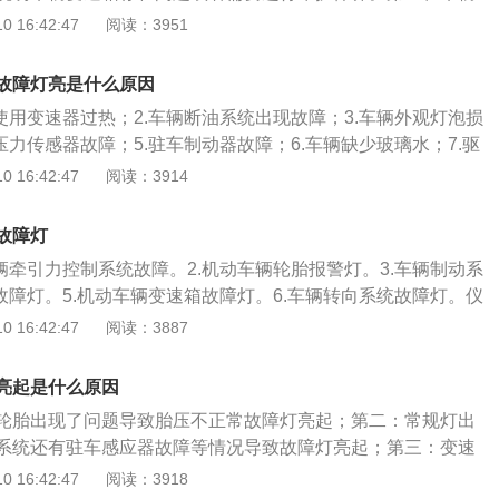
围。需及时更换变速箱油。制动系统故障：括号圆圈中间有感
。
车辆轮胎存在问题。一般来说，当车辆轮胎胎压存在问题的时
 16:42:47
阅读：3951
制动系统的警示，主要有制动系统发生故障和制动液面过低。
灯光的提示情况对车辆轮胎进行维修和处理。一般情况下，当
统，避免发生事故。胎压异常：括号下面一横中间有感叹号，
时候，车辆轮胎胎压检测灯会点亮。提示车主当前轮胎正在失
压监测警示灯，当汽车的轮胎气压过低时，该警告灯就会亮
故障灯亮是什么原因
提示，将对应位置的轮胎更换成备胎。如果车辆变速箱灯点
压，将胎压恢复到正常范围内。灯光故障：黄色灯泡感叹号，
使用变速器过热；2.车辆断油系统出现故障；3.车辆外观灯泡损
变速箱可能存在问题，车主需要对车辆变速箱进行维护和保
灯，提示有车灯出现故障。解决方案：尽快去4s店检查处理，
压力传感器故障；5.驻车制动器故障；6.车辆缺少玻璃水；7.驱
的产生。如果是车辆发动机故障灯点亮，说明当前车辆发动机
重点检查是转向灯、雾灯、内照明灯等常用的灯泡，看看是哪
机动车辆的故障灯亮起，证明车辆出现了故障，需要对车辆的
 16:42:47
阅读：3914
是火花塞出现故障，车主将火花塞更换即可。
，使用排除的方法对车辆进行检测，如果自己没有办法操作可
后或者是维修厂，找到专业的维修师傅检测车辆，找到故障原
故障灯
维修之后故障灯会消除。
辆牵引力控制系统故障。2.机动车辆轮胎报警灯。3.车辆制动系
故障灯。5.机动车辆变速箱故障灯。6.车辆转向系统故障灯。仪
灯时，机动车辆都需要停车检修。机动车辆在正常使用的过程
 16:42:47
阅读：3887
黄色感叹号是代表机动车辆出现了故障，如果机动车辆的驾驶
故障灯并不是很熟悉，可以将机动车辆行驶的品牌的售后或者
亮起是什么原因
业的维修人员，对机动车辆进行整体的检测，然后对症进行维
轮胎出现了问题导致胎压不正常故障灯亮起；第二：常规灯出
系统还有驻车感应器故障等情况导致故障灯亮起；第三：变速
障灯亮起。汽车黄色感叹号故障灯亮起有三种情况。第一：故
 16:42:47
阅读：3918