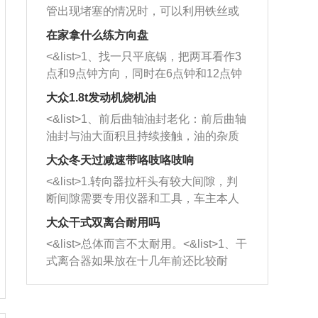
管出现堵塞的情况时，可以利用铁丝或
者是细棍，直接将杂物给取出来，如果
在家拿什么练方向盘
堵塞情况比较严重，也可以采取应急措
<&list>1、找一只平底锅，把两耳看作3
施。 <&list>2、直接利用木棍将所有的
点和9点钟方向，同时在6点钟和12点钟
杂物推到排气管里面的位置处，然后将
方向做一个标记。 <&list>2、双手握住
三元催化器拆解开，就可以将堵塞的东
大众1.8t发动机烧机油
平底锅两耳，然后往左打半圈、一圈、
西取出来。但如果是因为积碳过多引起
<&list>1、前后曲轴油封老化：前后曲轴
一圈半的练习，往右同样也要打相同的
的堵塞，就需要将三元催化器泡在草酸
油封与油大面积且持续接触，油的杂质
圈数。 <&list>3、最后强调要反复练
中进行清洗。 <&list>3、也可以利用清
和发动机内持续温度变化使其密封效果
习，这样就可以形成肌肉记忆，在真实
大众冬天过减速带咯吱咯吱响
洗剂对堵塞的情况得到解决，将清洗剂
逐渐减弱，导致渗油或漏油。<&list>2、
驾驶车辆时，不需要记忆也能打好方
放在燃油箱中，与燃油混合后，车辆启
<&list>1.转向器拉杆头有较大间隙，判
活塞间隙过大：积碳会使活塞环与缸体
向。
动时，就可以和汽油一起进入到燃烧
断间隙需要专用仪器和工具，车主本人
的间隙扩大，导致机油流入燃烧室中，
室，最后形成废气排出，就可以让三元
无法制作，需要将车辆送到修理厂或4s
造成烧机油。<&list>3、机油粘度。使用
大众干式双离合耐用吗
催化器得到清洗，排气管堵塞的情况就
店；<&list>2.车辆半轴套管防尘罩破
机油粘度过小的话，同样会有烧机油现
<&list>总体而言不太耐用。<&list>1、干
能够得到解决。
裂，破裂后会出现漏油现象，使半轴磨
象，机油粘度过小具有很好的流动性，
式离合器如果放在十几年前还比较耐
损严重，磨损的半轴容易损坏，产生异
容易窜入到气缸内，参与燃烧。<&list>
用，但是由于现在的汽车发动机动力输
响；<&list>3.稳定器的转向胶套和球头
4、机油量。机油量过多，机油压力过
出越来越高，使得干式离合器散热不足
老化，一般是使用时间过长造成的。解
大，会将部分机油压入气缸内，也会出
的缺陷也逐渐暴露出来。<&list>2、由于
决方法是更换新的质量好的转向橡胶套