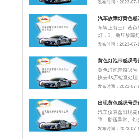
有感叹号，如果这
发布时间：2023-07-17
转速的时候，发动
主要有驻车传感器
亮。解决办法：去
力传感器故障等。
障：驻车系统出现
汽车故障灯黄色感
色齿轮里面有感叹
的倒车雷达，必要
车辆上有三种黄色
箱润滑油低于正常
前大灯、雾灯、转
灯，1、胎压故障
感叹号，这个代表
这种情况要对汽车
胎，补充胎压；2
发布时间：2023-07-17
就会亮起。需检查
油压力传感器故障
变速器缺油或有故
叹号，这是灯光故
办法：若在行驶中
驱动力控制系统已
处理，也可以自行
黄色灯泡带感叹号
对发动机进行检查
时检查维修。
看是哪里出现了问
缺少制动液或制动
黄色灯泡带感叹号
制动系统的警示，
系统进行检查维修
快去4s店检查处
统，避免发生事故
用的灯泡，看看是
发布时间：2023-07-17
泡带感叹号的提示
齿轮里面有感叹号
出现黄色感叹号是
是具体分析：常规
汽车仪表盘出现黄
常规性能或者部件
障、胎压异常、灯
现故障、外部车灯
有感叹号，如果这
发布时间：2023-07-17
查出故障来源。自
主要有驻车传感器
警告灯，说明变速