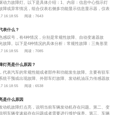
题。还有一种红色感叹号括号圆圈中间有感叹号，这个代表着
驱动力故障灯。以下是具体介绍：1、内容：信息中心指示灯
范围。需及时更换变速箱油。胎压异常：括号下面一横中间有
主要有制动系统发生故障和制动液面过低。需立即检修制动系
故障或异常情况，组合仪表右侧多功能显示信息显示器，仪表
着轮胎气压监测警示灯，当汽车的轮胎气压过低时，该警告灯
。
表示胎压故障灯，黄色齿轮仪表盘黄灯圆圈感叹号表示自动变
 16:18:55
阅读：7643
汽车胎压，将胎压恢复到正常范围内。灯光故障：黄色灯泡感
驱动力故障灯，灯亮起关闭驱动力控制系统；驱动力系统启动
障指示灯，提示有车灯出现故障。解决方案：尽快去4s店检查
明TCS有问题。故障灯亮起应该立即检修。2、故障方面：有
检查，重点检查是转向灯、雾灯、内照明灯等常用的灯泡，看
代表什么？
统过度负荷运转、转向器内部磨损、转向系统漏油。
题。还有一种红色感叹号括号圆圈中间有感叹号，这个代表着
色感叹号，有4种情况，分别是常规性故障、自动变速器故
主要有制动系统发生故障和制动液面过低。需立即检修制动系
光故障。以下是4种情况的具体分析：常规性故障：三角形里
。
个符号亮起，代表汽车的常规性能或者部件和功能发生故障。
 16:18:55
阅读：7085
故障、断油系统干预或出现故障、外部车灯故障、发动机油压
需要前往4S店进行检修，查出故障来源。自动变速器故障：黄
障灯亮是什么原因？
号，这是自动变速器故障警告灯，说明变速箱存在故障或变速
，代表汽车的常规性能或者部件和功能发生故障。主要有驻车
范围。需及时更换变速箱油。胎压异常：括号下面一横中间有
系统干预或出现故障、外部车灯故障、发动机油压力传感器故
着轮胎气压监测警示灯，当汽车的轮胎气压过低时，该警告灯
需要前往4S店进行检修，查出故障来源。感叹号是汽车常见的
 16:18:55
阅读：6538
汽车胎压，将胎压恢复到正常范围内。灯光故障：黄色灯泡感
角形里有感叹号的提示外，感叹号的形式还有4种，分别是黄
障指示灯，提示有车灯出现故障。解决方案：尽快去4s店检查
号、红色括号圆圈中间有感叹号、黄色括号下面一横中间有感
检查，重点检查是转向灯、雾灯、内照明灯等常用的灯泡，看
亮是什么原因
感叹号。以下是4种情况的具体分析：自动变速器故障：黄色
题。还有一种红色感叹号括号圆圈中间有感叹号，这个代表着
发动机故障灯点亮，说明当前车辆发动机存在问题。第二、变
，这是自动变速器故障警告灯，说明变速箱存在故障或变速箱
主要有制动系统发生故障和制动液面过低。需立即检修制动系
说明车辆变速箱存在问题或者需要进行维护保养。第三、车辆