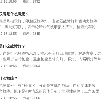
个符号亮起，代表汽车的常规性能或者部件和功能发生故障。
 16:18:55
阅读：9932
机会切断供油，引起故障灯亮，或者断油系统故障引起故障灯
故障、断油系统干预或出现故障、外部车灯故障、发动机油压
4s店使用汽车电脑上诊断仪检测断油系统。3、驻车系统故
需要前往4S店进行检修，查出故障来源。自动变速器故障：黄
故障一般是倒车雷达损坏了。解决办法：这种情况要检查汽车
叹号是什么意思？
号，这是自动变速器故障警告灯，说明变速箱存在故障或变速
时可以直接对其进行更换。4、车辆灯光系统故障：当汽车的
感叹号指示灯，即胎压故障灯、变速器故障灯和驱动力故障
范围。需及时更换变速箱油。胎压异常：括号下面一横中间有
向灯、刹车灯等受损时，也会引起常规故障灯亮。解决办法：
灯：当此灯亮时，表示轮胎缺气或磨损太严重。检查汽车轮
着轮胎气压监测警示灯，当汽车的轮胎气压过低时，该警告灯
灯光进行检查，应去附近4s店更换损坏的灯泡。5、发动机机
、变速器故障指示灯：故障指示灯是一个档位模式。灯亮表示
 16:18:55
阅读：9845
汽车胎压，将胎压恢复到正常范围内。灯光故障：黄色灯泡感
，说明发动机机油压力低于规定值，可能存在漏油现象。解决
障；3、驱动力故障灯：故障灯为三角形。灯亮时，表示车辆
障指示灯，提示有车灯出现故障。解决方案：尽快去4s店检查
故障灯亮起，建议缓慢靠边停车，呼叫救援，用拖车拖去4s店
关闭。当车辆故障灯亮时，表示车辆某处发生故障，车主应及
检查，重点检查是转向灯、雾灯、内照明灯等常用的灯泡，看
是什么故障灯？
维修。6、驱动防滑系统警示或故障：制动系统故障，可能是
题。还有一种红色感叹号括号圆圈中间有感叹号，这个代表着
分泵损坏。解决办法：建议呼叫救援，用拖车拖去4s店对制动
，这是灯光故障指示灯，提示有车灯出现故障。解决方案：尽
主要有制动系统发生故障和制动液面过低。需立即检修制动系
。
理，也可以自行检查，重点检查是转向灯、雾灯、内照明灯等常
。
哪里出现了问题。感叹号是汽车常见的故障提示，除了黄色灯
 16:18:55
阅读：9503
外，感叹号的形式还有4种，分别是三角形里有感叹号、黄色
、括号圆圈中间有感叹号、括号下面一横中间有感叹号。以下
什么故障？
性故障：三角形里有感叹号，如果这个符号亮起，代表汽车的
色感叹号，有4种情况，分别是常规性故障、自动变速器故
和功能发生故障。主要有驻车传感器故障、断油系统干预或出
光故障。以下是4种情况的具体分析：常规性故障：三角形里
故障、发动机油压力传感器故障等。需要前往4S店进行检修，
个符号亮起，代表汽车的常规性能或者部件和功能发生故障。
 16:18:55
阅读：8666
动变速器故障：黄色齿轮里面有感叹号，这是自动变速器故障
故障、断油系统干预或出现故障、外部车灯故障、发动机油压
箱存在故障或变速箱润滑油低于正常范围。需及时更换变速箱