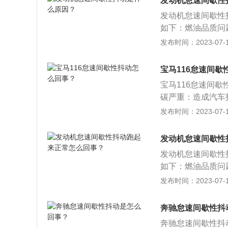
发动机怠速间歇性
次；3、也可能是
发动机怠速间歇性
阀，泄露就会让不
如下：燃油品质问
低，最终导致发动
一定数量的、清洁
发布时间：2023-07-17
机进气管，定期进
量便会变差。所以
工况下混合气的品
问题严重：发动机
损严重，建议更换
宝马116怠速间歇
油，还可以购买市
发动机积碳问题，
宝马116怠速间
浓度不适当，也使
碳严重：造成汽车
期清理零件周围的
机内部的积碳过多
发布时间：2023-07-17
制得不精确；解决
的混合气过稀，使
怠速控制阀故障。
容易着车，着车后
发动机怠速间歇性
会根据发动机的转
烧，又使混合气变
制，从而来维持发
发动机怠速间歇性
气温越低，冷启动
车辆出现抖动；解
如下：燃油品质问
否。点火系统问题
问题或容易使汽车
一定数量的、清洁
发布时间：2023-07-17
统工作不良，火花
障。导致汽车怠速
量便会变差。所以
变弱；解决办法：
问题严重：发动机
奔驰怠速间歇性抖
油，还可以购买市
奔驰怠速间歇性抖