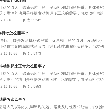
抖动是什么原因？
发动机进气管泄露。进气系统中拥有很多的进气歧管或各种
抖动的原因：燃油品质问题、发动机积碳问题严重。具体介绍
该进入的气体，导致进气歧管中的混合气体的浓度过高或者过
题：燃油的功用是根据发动机运转工况的需要，向发动机供给
机出现间歇性抖动或怠速时无力的症状；解决办法：更换发动
的、雾化良好的汽油，如果燃油质量出现问题，那么汽油的质
 16:18:55
阅读：9242
行车辆保养；4、喷油器雾化不良或有部分堵塞，使冷车怠速
发动机会有抖动，可以换质量较好的燃油来解决。发动机积碳
质变差或喷油量太少；解决办法：检查并检修喷油器，若是破
积碳问题一直是很严重的问题，可以通过更换质量更好的燃
喷油器；5、在这些相关的部位上有过多的污垢和积碳。比如
性抖动怎么回事？
面上有的除碳物品。
影响了气体的通过，无法精准地控制进气量，造成混合气体的
歇性抖动可能是发动机积碳严重，火系统问题的原因。发动机积
得燃烧不够充分；解决办法：及时清理发动机周围的积碳，定
抖动最常见的原因就是节气门过脏或喷油嘴积炭过多。当发动
积碳；6、还可能因为关键元器件发生了故障。造成了气体控
时，冷启动喷油头喷出的汽油会被积碳大量吸收，导致冷启动
 16:18:55
阅读：8973
办法：建议车主去4S店或修理厂检查并检修关键元器件；7、
得启动困难，这种状况下，只有等到积碳吸收的汽油饱和，才
电喷发动机的怠速运行大都是由怠速控制阀来进行控制，ECU
吸附在积碳上的汽油又会被发动机的真空吸力吸入汽缸内燃
抖动跑起来正常怎么回事？
速、温度、节气门开关等信号，会对怠速控制阀的开启进行控
浓，发动机的可燃混合气时稀时浓，造成冷启动后怠速抖动。
动机怠速的稳定一旦出现故障，发动机怠速时动力忽高忽低，
抖动的原因：燃油品质问题、发动机积碳问题严重。具体介绍
所需要的油量越大，积碳的存在就越会影响冷启动的顺利与
决办法：建议车主去4S店或修理厂检查，个人车主无法解决此
题：燃油的功用是根据发动机运转工况的需要，向发动机供给
：检查一下火花塞、高压导线和点火线圈的工作状况，点火系
产生新的问题，造成不必要的损失；8、燃油系统堵塞或故
的、雾化良好的汽油，如果燃油质量出现问题，那么汽油的质
 16:18:55
阅读：8553
塞跳火状况不好同样会导致这类故障现象。
时不能得到相应的燃油量，混合气就会变稀，发动机动力输出
发动机会有抖动，可以换质量较好的燃油来解决。发动机积碳
涉及问题众多，建议车主去4S店或修理厂检查并检修。
积碳问题一直是很严重的问题，可以通过更换质量更好的燃
动是怎么回事？
面上有的除碳物品。
动是因为发动机机脚出现问题。需要及时检查和处理，否则会