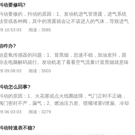
部分堵塞，导致汽车怠速时不能得到相应的燃油量，导致混合
抖动要修吗?
机动力输出变弱，怠速抖动；3、怠速控制阀故障电喷发动机
抖动要修的，抖动的原因：1、发动机进气管泄露，进气系统
是由怠速控制阀来控制的，ECU会根据发动机的转速、温度、
歧管或各种阀，其中的泄露就会让不该进入的气体，导致进气
，会对怠速控制阀的开启进行控制，从而来维持发动机怠速的
的浓度过高或者过低，最终导致发动机出现间歇性抖动或怠速
 10:53:03
阅读：3585
障，就会使得进气量分配不均，发动机怠速时动力忽高忽低，
、燃油系统堵塞或故障，由于油箱盖通气孔堵塞，油箱开关、
至化油器之间的油管部分堵塞，导致汽车怠速时不能得到相应
动咋办?
合气就会变稀，发动机动力输出变弱，怠速抖动；3、怠速控
动是氧传感器的问题：1、冒黑烟，怠速不稳，加油发抖，跟
动机的的怠速运行大都是由怠速控制阀来控制的，ECU会根据
你去电脑解码就行。发动机老了看看空气流量计冒黑烟就意味
度、节气门开关等信号，会对怠速控制阀的开启进行控制，从
全，油多气少，混合气过浓；点火工作不好等。导致的原因就
 09:08:03
阅读：3503
速的稳定。一旦出现故障，就会使得进气量分配不均，发动机
点火系统；2、结合发动机怠速不稳定，建议检查一下火花塞
低，车辆出现抖动；4、发动机积碳问题，这里的积碳包括气
也最快的处理方式之一；3、大部分是由于空气流量计、相关
碳、火花塞积碳、进气积碳等，这些位置刚好和发动机的动力
抖动怎么回事?
工作不良所致。
发动机内部的积碳过多时，汽车的点火能量减少，进气效率下
抖动的原因：1、火花塞或点火线圈故障，气门正时不正确，
机输出的动力不稳定，怠速抖动，加速无力。
阀门密封不严，漏气；2、燃油压力差、喷嘴堵塞\/泄漏、冷却
空气流量传感器故障；3、一般这种故障推荐到修理厂对怠速
 06:03:03
阅读：3279
果怠速电机性能不好，就会出现这种故障。
抖动转速表不稳?