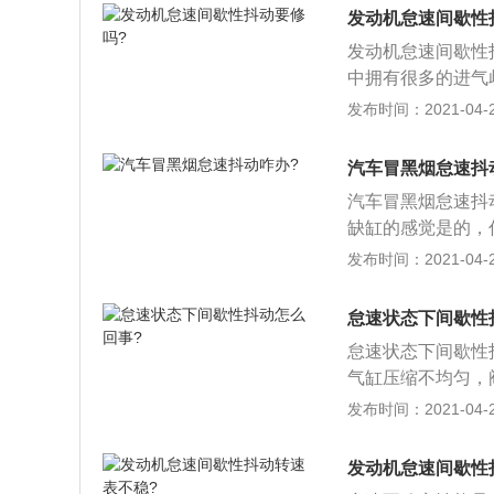
至化油器之的油管
发动机怠速间歇性
气就会变稀，发动
发动机怠速间歇性
的的怠速运行大都
中拥有很多的进气
节气门开关等信号
歧管中的混合气体
发布时间：2021-04-28
稳定。一旦出现故
时无力的症状；2
车辆出现抖动。
燃油滤清器及油箱
汽车冒黑烟怠速抖
的燃油量，导致混
汽车冒黑烟怠速抖
制阀故障，电喷发
缺缸的感觉是的，
发动机的转速、温
着发动机燃烧不完
发布时间：2021-04-28
而来维持发动机怠
多了，燃油系统、
怠速时动力忽高忽
工作状况，最简单
缸积碳、节气门积
怠速状态下间歇性
传感器或燃油系统
输出息息相关，当
怠速状态下间歇性
降，最终导致发动
气缸压缩不均匀，
系统和气缸泄漏、
发布时间：2021-04-28
电机进行测试，如
发动机怠速间歇性