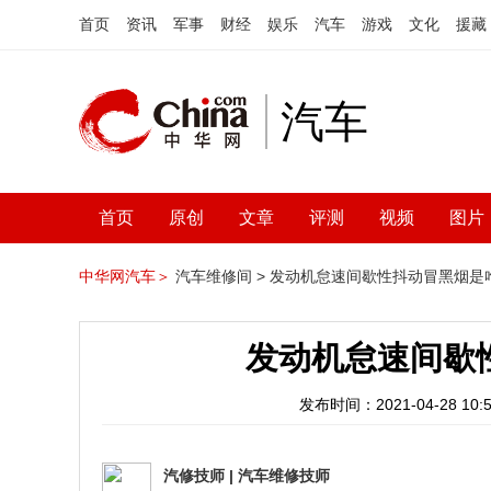
首页
资讯
军事
财经
娱乐
汽车
游戏
文化
援藏
汽车
首页
原创
文章
评测
视频
图片
中华网汽车＞
汽车维修间 >
发动机怠速间歇性抖动冒黑烟是
发动机怠速间歇
发布时间：2021-04-28 10:5
汽修技师
|
汽车维修技师