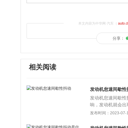
本文内容为中华网·汽车（
auto.
分享：
相关阅读
发动机怠速间歇性
发动机怠速间歇性
响，发动机就会出
修；2、火花塞是
发布时间：2023-07-17
变大，如果电极间
解决办法：及时更