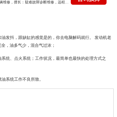
国家认证的汽车维修技师，15年德美日等各系车辆维修，擅长：疑难故障诊断维修，远程维修技术指导
加油发抖，跟缺缸的感觉是的，你去电脑解码就行。 发动机老
完全，油多气少，混合气过浓；
油系统、点火系统；工作状况，最简单也最快的处理方式之
燃油系统工作不良所致。