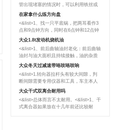
管出现堵塞的情况时，可以利用铁丝或
者是细棍，直接将杂物给取出来，如果
在家拿什么练方向盘
堵塞情况比较严重，也可以采取应急措
<&list>1、找一只平底锅，把两耳看作3
施。 <&list>2、直接利用木棍将所有的
点和9点钟方向，同时在6点钟和12点钟
杂物推到排气管里面的位置处，然后将
方向做一个标记。 <&list>2、双手握住
三元催化器拆解开，就可以将堵塞的东
大众1.8t发动机烧机油
平底锅两耳，然后往左打半圈、一圈、
西取出来。但如果是因为积碳过多引起
<&list>1、前后曲轴油封老化：前后曲轴
一圈半的练习，往右同样也要打相同的
的堵塞，就需要将三元催化器泡在草酸
油封与油大面积且持续接触，油的杂质
圈数。 <&list>3、最后强调要反复练
中进行清洗。 <&list>3、也可以利用清
和发动机内持续温度变化使其密封效果
习，这样就可以形成肌肉记忆，在真实
大众冬天过减速带咯吱咯吱响
洗剂对堵塞的情况得到解决，将清洗剂
逐渐减弱，导致渗油或漏油。<&list>2、
驾驶车辆时，不需要记忆也能打好方
放在燃油箱中，与燃油混合后，车辆启
<&list>1.转向器拉杆头有较大间隙，判
活塞间隙过大：积碳会使活塞环与缸体
向。
动时，就可以和汽油一起进入到燃烧
断间隙需要专用仪器和工具，车主本人
的间隙扩大，导致机油流入燃烧室中，
室，最后形成废气排出，就可以让三元
无法制作，需要将车辆送到修理厂或4s
造成烧机油。<&list>3、机油粘度。使用
大众干式双离合耐用吗
催化器得到清洗，排气管堵塞的情况就
店；<&list>2.车辆半轴套管防尘罩破
机油粘度过小的话，同样会有烧机油现
<&list>总体而言不太耐用。<&list>1、干
能够得到解决。
裂，破裂后会出现漏油现象，使半轴磨
象，机油粘度过小具有很好的流动性，
式离合器如果放在十几年前还比较耐
损严重，磨损的半轴容易损坏，产生异
容易窜入到气缸内，参与燃烧。<&list>
用，但是由于现在的汽车发动机动力输
响；<&list>3.稳定器的转向胶套和球头
4、机油量。机油量过多，机油压力过
出越来越高，使得干式离合器散热不足
老化，一般是使用时间过长造成的。解
大，会将部分机油压入气缸内，也会出
的缺陷也逐渐暴露出来。<&list>2、由于
决方法是更换新的质量好的转向橡胶套