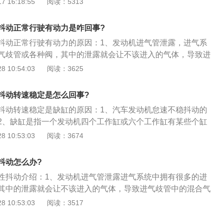
 16:18:55
阅读：5313
况不好同样会导致这类故障现象。如果仍然发现怠速时车身抖
检查燃油供油压力以及进气压力传感器等是否正常，如果油泵供
抖动正常行驶有动力是咋回事?
气压力传感器数值错误和工作不良都会引发车身抖动。
抖动正常行驶有动力的原因：1、发动机进气管泄露，进气系
气歧管或各种阀，其中的泄露就会让不该进入的气体，导致进
体的浓度过高或者过低，最终导致发动机出现间歇性抖动或怠
 10:54:03
阅读：3625
2、燃油系统堵塞或故障，由于油箱盖通气孔堵塞，油箱开
油箱至化油器之间的油管部分堵塞，导致汽车怠速时不能得到
抖动转速稳定是怎么回事?
致混合气就会变稀，发动机动力输出变弱，怠速抖动；3、怠
抖动转速稳定是缺缸的原因：1、汽车发动机怠速不稳抖动的
喷发动机的的怠速运行大都是由怠速控制阀来控制的，ECU会
2、缺缸是指一个发动机四个工作缸或六个工作缸有某些个缸
、温度、节气门开关等信号，会对怠速控制阀的开启进行控
，就会导致发动机运转动力输出不平稳，结果发动机抖动；
 10:53:03
阅读：3674
动机怠速的稳定。一旦出现故障，就会使得进气量分配不均，
断方法是“断缸法”：在发动机运转时用扳手一次断开一个缸的高
忽高忽低，车辆出现抖动。
塞，如果发动机运转明显不稳，更加抖动，说明这个缸是好
抖动怎么办?
转跟没断缸前照旧，说明这个缸就是不工作的；这就是简易
性抖动介绍：1、发动机进气管泄露进气系统中拥有很多的进
其中的泄露就会让不该进入的气体，导致进气歧管中的混合气
过低，最终导致发动机出现间歇性抖动或怠速时无力的症状；
 10:53:03
阅读：3517
或故障由于油箱盖通气孔堵塞，油箱开关、燃油滤清器及油箱