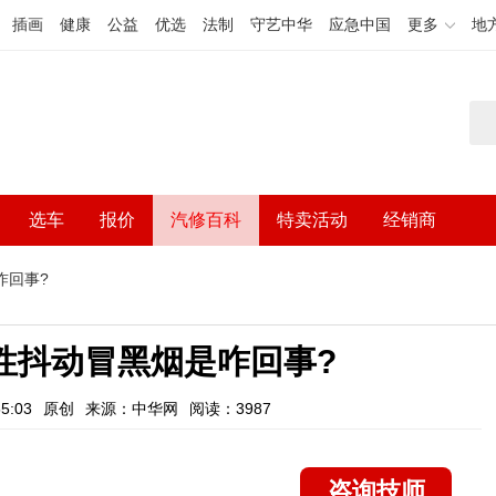
插画
健康
公益
优选
法制
守艺中华
应急中国
更多
地
选车
报价
汽修百科
特卖活动
经销商
咋回事?
性抖动冒黑烟是咋回事?
5:03
原创
来源：中华网
阅读：3987
咨询技师