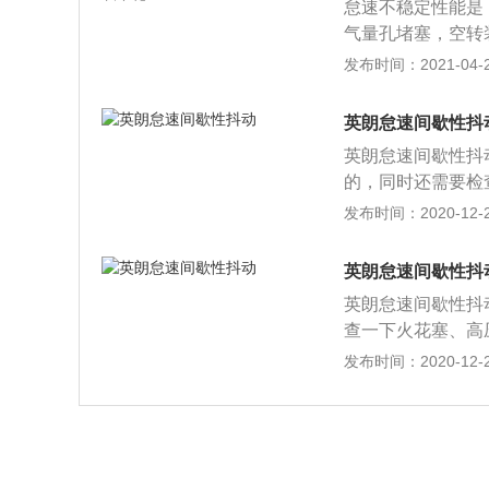
怠速不稳定性能是
气量孔堵塞，空转
严，进气管泄漏，
发布时间：2021-04-28
机空转不稳定，首
空转孔和空转风量
英朗怠速间歇性抖
3、如果孔没有堵
英朗怠速间歇性抖
器在下缸套中是否
的，同时还需要检
除。
因为这些原因导致
发布时间：2020-12-26
时停车检查，必要
间不清理的话，会
英朗怠速间歇性抖
在发动机内部的零
英朗怠速间歇性抖
油，发动机工作不
查一下火花塞、高
理积碳。发动机在
高导致的。如果在
发布时间：2020-12-26
工作的话，发动机
查，以免影响汽车
花塞之间的点火间
没有完全燃烧，发
程中同时也会出现
出现抖动的现象，
积碳，这些积碳如
间附着在发动机内