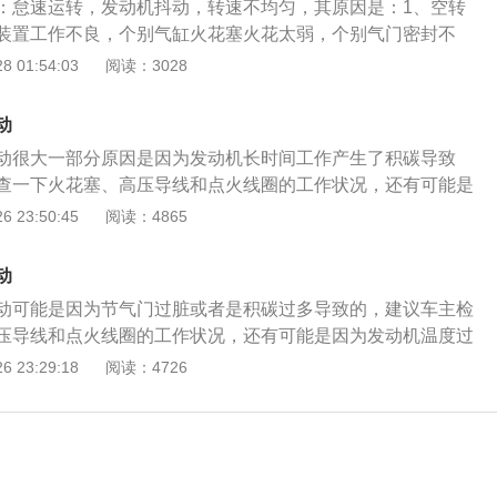
：怠速运转，发动机抖动，转速不均匀，其原因是：1、空转
装置工作不良，个别气缸火花塞火花太弱，个别气门密封不
点火时间太早或太迟，空转速度调整等；2、检查方法：发动
 01:54:03
阅读：3028
先应调整空转转速，如空转转速调整故障后不能消除，应检查
孔是否堵塞，如堵孔，可用汽油或丙酮清洗和压缩空气吹通；
动
塞，发动机转速应稳定在一定的转速下，倾听进气歧管或化油
动很大一部分原因是因为发动机长时间工作产生了积碳导致
漏气，如有漏气现象，可采用拧紧螺钉或加、减垫片的方法消
查一下火花塞、高压导线和点火线圈的工作状况，还有可能是
的。如果在驾驶汽车的过程中发动机出现抖动的现象，建议及
 23:50:45
阅读：4865
时叫拖车。发动机长时间工作会产生积碳，这些积碳如果长时
导致发动机的压缩比增大，发动机内部产生的积碳长时间附着
动
件上，发动机在工作的过程中，产生的积碳会吸收一部分燃
动可能是因为节气门过脏或者是积碳过多导致的，建议车主检
稳定，在怠速的状态下就会出现抖动的现象，这就需要及时清
压导线和点火线圈的工作状况，还有可能是因为发动机温度过
运行的过程中会产生比较高的温度，如果在持续高温的状态下
驾驶汽车的过程中发动机出现抖动的现象，建议及时停车检
 23:29:18
阅读：4726
可能会出现爆震的现象，另外，火花塞长时间不更换的话，火
正常使用。如果发动机的点火角过于提前，发动机内部的燃油
隙就会出现增大的情况，发动机的点火状态不佳，在工作的过
动机的内部会受到非常大的压力，在这种状态下，发动机就会
抖动的现象，出现这种情况需要及时更换火花塞。
在一定程度上会影响汽车的舒适性。发动机长时间工作会产生
果长时间不清理的话，会导致发动机的压缩比增大，积碳长时
部的零件上，在一定程度上会吸收发动机内部的燃油，发动机