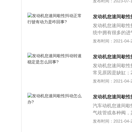
发布时间：2023-07-17
良、火花塞跳火状
动，建议到4S店
发动机怠速间歇性
油压力不正常或进
发动机怠速间歇性
统中拥有很多的进
气歧管中的混合气
发布时间：2021-04-28
速时无力的症状；
关、燃油滤清器及
发动机怠速间歇性
相应的燃油量，导
发动机怠速间歇性
速控制阀故障，电
常见原因是缺缸；
根据发动机的转速
不工作或工作不良
发布时间：2021-04-28
制，从而来维持发
3、发动机缺缸诊
发动机怠速时动力
压油管或断开火花
发动机怠速间歇性
的，如果发动机运
汽车动机怠速间歇
的“断缸法”。
气歧管或各种阀，
体的浓度过高或者
发布时间：2021-04-28
2、燃油系统堵塞