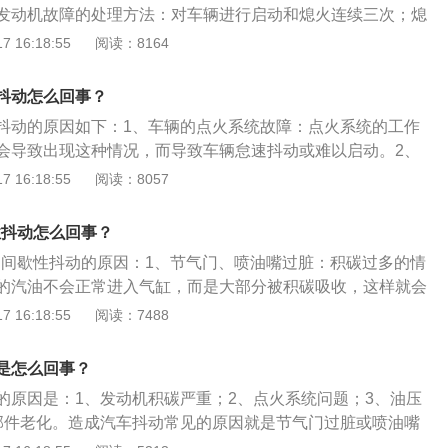
发动机故障的处理方法：对车辆进行启动和熄火连续三次；熄
池的负极，等待30秒后接上去，再尝试启动；使用故障检测仪
 16:18:55
阅读：8164
以消除。发动机故障的具体原因：发动机故障灯亮原因主要有
器问题；保养问题；油质问题；混合气燃烧不良；进气问题。
抖动怎么回事？
抖动的原因如下：1、车辆的点火系统故障：点火系统的工作
会导致出现这种情况，而导致车辆怠速抖动或难以启动。2、
压不稳：车辆的油泵不能正常地将油供应给车辆，而导致发动
 16:18:55
阅读：8057
或无法打开喷油嘴，导致缺缸抖动或不能启动。3、发动机缸
：因为时间的问题，车辆的发动机已经超过了发动机的使用寿
性抖动怎么回事？
工作，而出现怠速间歇性抖动的问题，这种情况要及时的进店
怠速间歇性抖动的原因：1、节气门、喷油嘴过脏：积碳过多的情
定期的检查，进行保养维修，从而延长车辆的使用寿命。
的汽油不会正常进入气缸，而是大部分被积碳吸收，这样就会
最终导致汽车启动困难。汽车发动后，附着在积碳上的汽油又
 16:18:55
阅读：7488
时候，发动机混合气又会变得太浓。混合气的不稳定状态，造
抖动。2、点火系统故障：主要检查部位是火花塞、高压导线
是怎么回事？
提一下火花塞，如果是因为火花塞积碳过多，建议直接更换火
的原因是：1、发动机积碳严重；2、点火系统问题；3、油压
稳：对于这个问题，建议去4S店检修，因为需要专业电脑才能
部件老化。造成汽车抖动常见的原因就是节气门过脏或喷油嘴
包括：燃油供油压力、进气压力传感器等。
下火花塞、高压导线和点火线圈的工作状况，点火系统工作不