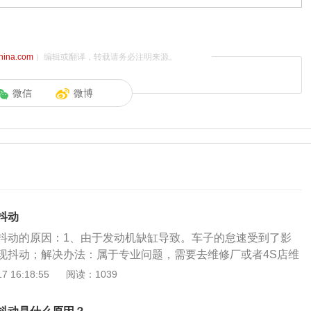
china.com
）编辑或翻译，转载请务必注明来源。
微信
微博
抖动
抖动的原因：1、由于发动机缺缸导致。车子的怠速受到了影
现抖动；解决办法：属于专业问题，需要去维修厂或者4S店维
一个需要定期更换的易损件。火花塞长时间使用电极的间隙会
 16:18:55
阅读：1039
隙变大了会导致点火能量变弱，造成发动机怠速间歇性抖动；
换火花塞，一般的镍基合金火花塞2万千米上下必须更换一