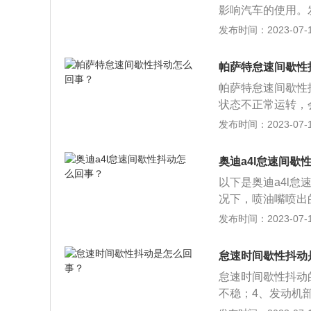
影响汽车的使用。
火拔掉发动机蓄电
发布时间：2023-07-17
进行故障排除后可
五点，分别是传感
帕萨特怠速间歇性
帕萨特怠速间歇性
状态不正常运转，
车辆的燃油系统油
发布时间：2023-07-17
机喷油雾化不好，
压不足导致的故障
奥迪a4l怠速间歇
命，所以不能继续
以下是奥迪a4l
维修。车辆一定要
况下，喷油嘴喷出
导致混合气过稀，
发布时间：2023-07-17
会被吸收燃烧，这
成了汽车怠速时的
怠速时间歇性抖动
和点火线圈。重点
怠速时间歇性抖动
花塞。3、油压不
不稳；4、发动机
分析，检查的项目
积碳过多，检查一