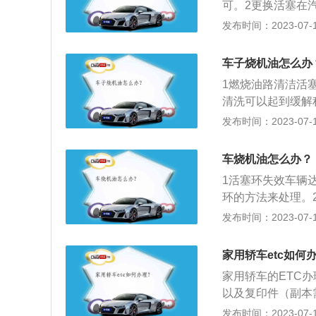
可。2更换活塞在
转，很容易就导致
塞环即可。
发布时间：2023-07-17
损，也是有一定概
度线，多出的机油
车子烧机油怎么办
开始不会发现什么
重，不仅会堵塞三
1燃烧油路清洁活
的情况。汽车烧机
清洗可以起到缓解
油封，镗缸、其实
油添加剂可以缓解
发布时间：2023-07-17
剂不能频繁使用。
车烧机油怎么办？
1活塞环失效车辆
环的方法来处理。
的重要因素，需要
发布时间：2023-07-17
家用轿车etc如何
家用轿车的ETC
以及复印件（副本
章收入证明，如果
发布时间：2023-07-17