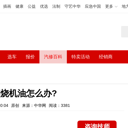
插画
健康
公益
优选
法制
守艺中华
应急中国
更多
地
选车
报价
汽修百科
特卖活动
经销商
烧机油怎么办?
0:04
原创
来源：中华网
阅读：3381
咨询技师