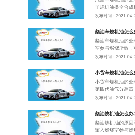
油标准远高于中国
子烧机油换全合成
量如下：典型的多
动力和静音就要改
发布时间：2021-04-28
5%的分散剂、1
机油的时候用极护
不超过15%，甚
经比普通车多了，
尘和燃烧后形成的
柴油车烧机油怎么
好。
更多积碳的生成。
柴油车烧机油的处
压衰退；如果沉积
室参与燃烧所致，
下降，造成烧机油
严，机油通过气门
发布时间：2021-04-28
行的办法一是找地
方冒出，如果大量
试试，但是大修后
落，这可能是活塞
小货车烧机油怎么
的。
决；4、打开机油
小货车烧机油的处
则是气门油封损坏
第四代油气分离器
勤检查，相比有烧
发布时间：2021-04-28
问题要尽快维修；
易进入冲程内被烧
柴油烧机油怎么办
柴油烧机油的原因
窜入燃烧室参与燃