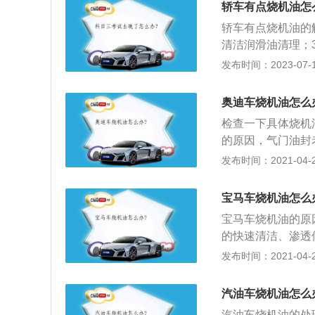
轿车有点烧机油怎
本性质，添加剂可
轿车有点烧机油的
的重要组成部分。
清洁润滑油清理；
有问题，直接更换
发布时间：2023-07-17
尺处插入抽取多余
意机油的加注量，
奥迪车烧机油怎么
的主要表现就是排
检查一下具体烧机
室的积碳增加，还
的原因，气门油封
后果，严重时会导
油。还要检查是否
发布时间：2021-04-28
气阀问题，就要换
生剂-凝胶做修复
宝马车烧机油怎么
摩圣润滑系统超级
宝马车烧机油的原
要综合考虑，最好
的快速清洁、渗透
机油方案，只需按
发布时间：2021-04-28
修发动机，不耽误
的烧机油方式；2
汽油车烧机油怎么
太差。燃油差，大
汽油车烧机油的处