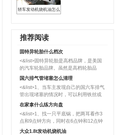
轿车发动机烧机油怎么
办
推荐阅读
固特异轮胎什么档次
<&list>固特异轮胎是高档品牌，是美国
的汽车轮胎品牌。虽然是高档轮胎品
牌，但是中高低端的轮胎都有生产，这
国六排气管堵塞怎么清理
也是为了更好的开拓市场。
<&list>1、当车主发现自己的国六车排气
管出现堵塞的情况时，可以利用铁丝或
者是细棍，直接将杂物给取出来，如果
在家拿什么练方向盘
堵塞情况比较严重，也可以采取应急措
<&list>1、找一只平底锅，把两耳看作3
施。 <&list>2、直接利用木棍将所有的
点和9点钟方向，同时在6点钟和12点钟
杂物推到排气管里面的位置处，然后将
方向做一个标记。 <&list>2、双手握住
三元催化器拆解开，就可以将堵塞的东
大众1.8t发动机烧机油