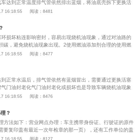
汽车达到正常温度排气管依然排出蓝烟，将油底壳拆下更换活
润滑油油膜的损坏，从而导致发动机润滑不良和部分零件的磨
 16:18:55
阅读：8481
率出现烧机油的。机油油量如果机油油量过多的话超过最高刻
很容易就会进入燃烧室内内部压力过高产生胶状积碳。虽说一
？
明显的影响，但随着时间的推移，产生的积碳肯定会越来越严
元催化孔，造成尾气排放超标，严重的话还可能会出现烧机油
塞环损坏粘连影响密封，容易出现烧机油现象，通过对油路的
油大修发动机；有的说的含蓄点，告诉你要换个活塞环换气门
积碳，避免烧机油现象出现。2使用燃油添加剂合理的使用燃
就是拆解发动机大修；修复活塞环卡滞问题。
积碳的产生，同时避免出现车辆烧机油现象的产生，燃油添加
 16:18:55
阅读：8477
达到正常水温后，排气管依然有蓝烟冒出，需要通过更换活塞
2气门油封老化气门油封老化或损坏也是导致车辆烧机油现象
更换新的气门油封。
 16:18:55
阅读：8476
办理？
办理方法如下：营业网点办理：车主携带身份证、行驶证的原件
需要复印盖有最近一次年检章的那一页），还有工作单位的盖
是代理人则需要代理人的身份证。接着到柜台填写相关申请表
 16:18:55
阅读：8127