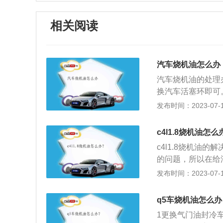
相关阅读
汽车烧机油怎么办
汽车烧机油的处理
换汽车活塞环即可
油的一种方式吧。
发布时间：2023-07-17
激烈。4.首先准
来。然后直接吧机
c4l1.8烧机油怎么
的机油了，直到机
c4l1.8烧机油
进行处理，而且费
的问题，所以在给
封气门其实就是用
生汽车积碳，油封
发布时间：2023-07-17
都是会出现磨损或
车烧机油的现象。
易出现烧机油的现
大修的方式来解决
肯定是有积碳附在
q5车烧机油怎么办
命减少。
间隙扩大，导致机
1更换气门油封冷
的现象。驾驶习惯