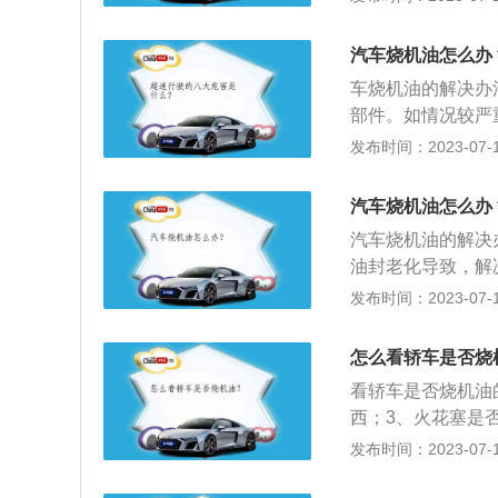
格，等待银行的审
照上面的提示填写
汽车烧机油怎么办
息。办理e行卡时
车烧机油的解决办
关的信息就等审核
部件。如情况较严
邮寄。ETC工作
密封性不良：气门
发布时间：2023-07-17
ETC车道上的微
现磨损和老化状况
后台结算处理，从
塞间隙变大：经常
速公路或桥梁费的
汽车烧机油怎么办
的磨损，随着时间
汽车烧机油的解决
常说车辆使用久之
油封老化导致，解
用机油粘度过小的
机油，在汽车达到
发布时间：2023-07-17
动性，容易窜入到
不良的现象，解决
将部分机油压入气
缓解摩擦与高温；
怎么看轿车是否烧
酸性有害气体与零
看轿车是否烧机油
面上产生的脏污。
西；3、火花塞是
性能分为全合成机
发布时间：2023-07-17
由基础油和添加剂
漏、防锈防蚀、减