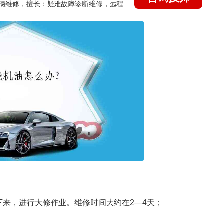
国家认证的汽车维修技师，15年德美日等各系车辆维修，擅长：疑难故障诊断维修，远程维修技术指导
下来，进行大修作业。维修时间大约在2—4天；