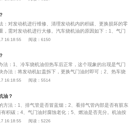
核即可。线上APP办理：点击进入线上的办理网站或APP，按
正确的车牌号码信息。接着填写手机号以及车主身份相关信
？
，先要进行车牌的校验，正确填写车辆的车牌号码。填写完相
法：对发动机进行维修、清理发动机内的积碳、更换损坏的零
结果，审核结果通过后。OBU车载设备将通过收件地址向车主
重，需对发动机进行大修。汽车烧机油的原因如下：1、气门
原理：通过安装在车辆挡风玻璃上的车载电子标签，与在收费站
是为了防止机油渗漏到燃烧室内，但随着使用年限增长，会出
 16:18:55
阅读：6150
波天线之间进行专用短程通讯，利用计算机联网技术与银行进行
，使得气门密封性不良，从而机油容易进入燃烧室内。2、活
而达到车辆通过高速公路或桥梁收费站无需停车，而能交纳高
长期的运转，在活塞部位会有积碳产生，同时也会有一定程度
目的。
？
增长，活塞间隙不断变大，机油更加容易进入燃烧室，这也是
办法：1、冷车烧机油但热车后正常，这个现象的出现是气门
后，需要更换高一级的粘度机油。3、机油粘度过小：如果使
决办法：将发动机缸盖拆下，更换气门油封即可；2、热车烧
话，同样会发生烧机油现象。机油粘度过小时，具有很好的流
正常温度后，排气管依然排出蓝烟，这说明活塞环出现了密封
 16:18:55
阅读：5514
气缸内，进而参与燃烧。4、机油量过多：机油压力过大，会
办法：将油底壳拆下，更换活塞环即可。机油的作用是：1、
缸内，从而出现烧机油现象。
2、减少气体的泄漏、防止外界的污染物；3、防止水、空气、
机油？
件的接触；4、缓冲发动机气缸口压力上升；5、冲洗零件工作
的方法：1、排气管是否冒蓝烟；2、看排气管内部是否有脏东
否有积碳；4、气门油封腐蚀老化；5、燃油是否充分。机油按
油、半合成机油、矿物质机油。机油是发动机使用的润滑油，
 16:18:55
阅读：5226
组成，机油能对发动机起到润滑减磨、辅助冷却降温、密封防
震缓冲的作用。基础油是润滑油的主要成分决定着润滑油的基