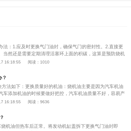
办法：1.应及时更换气门油封，确保气门的密封性。2.直接更
。当然还是需要定期清理活塞环上面的积碳，这算是预防烧机
3.我们在日常驾驶中，应注意一下自己的驾车习惯，不要过于
 16:18:55
阅读：1010
备一个医用注射管最好大号的，并用打点滴用的塑料管连接起
油尺拔出，将塑料管插进去。最后操作注射管就可以抽取多余
办？
油液位在正常范围内即可。当然，我们还可以直接去到汽修店
的解决方法如下：更换质量好的机油：烧机油主要是因为汽车机油
用不算很贵，可能也就几十来块钱吧。烧机油的原因：气门油
汽车添加机油的时候要做好把控，汽车机油质量不好，容易产
来防止机油渗漏到燃烧室里面，但随着时间的推延，多多少少
老化等问题，通过更换汽车机油的方式，可以从根源上避免汽
 16:18:55
阅读：9636
老化的情况。严重的话会影响气门的密封性，这样一来就很容
发动机大修：对于此类比较严重的问题，可以通过汽车发动机
象了。活塞间隙过大当汽车的使用时间比较长的话，多多少少
，但是发动机大修之后会产生一些副作用，导致发动机使用寿
活塞环上的，但长期不清理的话，很可能会使活塞环与缸体的
？
油流入燃烧室中，造成烧机油，严重的话还会导致发动机爆缸
车烧机油但热车后正常。将发动机缸盖拆下更换气门油封即
如果我们经常性的急加速和长时间的高速行驶发动机高速运