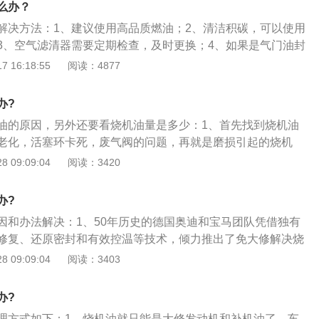
么办？
弥补和改善基础油性能方面的不足，赋予新的性能，是润滑油
解决方法：1、建议使用高品质燃油；2、清洁积碳，可以使用
3、空气滤清器需要定期检查，及时更换；4、如果是气门油封
气门油封；5、如果机油加多了，可以用注射器连接管道从油
 16:18:55
阅读：4877
的机油，也可以到维修厂或4S店用专业的设备抽取；6、应注
机油液面在机油尺的最高刻度与最低刻度间即可。汽车烧机油
办?
气管冒蓝烟并且排气管内壁有油渍，烧机油会导致发动机燃烧
油的原因，另外还要看烧机油量是多少：1、首先找到烧机油
会出现怠速不稳、加速无力、油耗上升、尾气排放超标等不良
老化，活塞环卡死，废气阀的问题，再就是磨损引起的烧机
致发动机润滑不足、加剧磨损、造成损伤。
漏油；2、如果是气门油封问题，建议换气门油封，如果是废
 09:09:04
阅读：3420
废气阀，如果是磨损引起的，如果不严重建议用摩圣发动机再
，之后再换摩圣机油；3、如果是活塞环卡死，可以做清洗，用
办?
强力清洗剂，奥迪车烧机油是一个普遍现象，解决这个问题需
因和办法解决：1、50年历史的德国奥迪和宝马团队凭借独有
将车开到专业的店面做全面检测，综合处理。
修复、还原密封和有效控温等技术，倾力推出了免大修解决烧
照德国司友普推荐的步骤添加到宝马奥迪欧洲车曲轴，不用拆
 09:09:04
阅读：3403
用车，就能解决烧机油的问题，为广大烧机油车友带来了全新
、其实，烧机油的根本原因就在于国内的燃油品质和机油品质
办?
家应该心里还有数，但是机油差，有点不太明白。人家欧洲机
理方式如下：1、烧机油就只能是大修发动机和补机油了，车