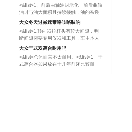
平底锅两耳，然后往左打半圈、一圈、
西取出来。但如果是因为积碳过多引起
<&list>1、前后曲轴油封老化：前后曲轴
一圈半的练习，往右同样也要打相同的
的堵塞，就需要将三元催化器泡在草酸
油封与油大面积且持续接触，油的杂质
圈数。 <&list>3、最后强调要反复练
中进行清洗。 <&list>3、也可以利用清
和发动机内持续温度变化使其密封效果
习，这样就可以形成肌肉记忆，在真实
大众冬天过减速带咯吱咯吱响
洗剂对堵塞的情况得到解决，将清洗剂
逐渐减弱，导致渗油或漏油。<&list>2、
驾驶车辆时，不需要记忆也能打好方
放在燃油箱中，与燃油混合后，车辆启
<&list>1.转向器拉杆头有较大间隙，判
活塞间隙过大：积碳会使活塞环与缸体
向。
动时，就可以和汽油一起进入到燃烧
断间隙需要专用仪器和工具，车主本人
的间隙扩大，导致机油流入燃烧室中，
室，最后形成废气排出，就可以让三元
无法制作，需要将车辆送到修理厂或4s
造成烧机油。<&list>3、机油粘度。使用
大众干式双离合耐用吗
催化器得到清洗，排气管堵塞的情况就
店；<&list>2.车辆半轴套管防尘罩破
机油粘度过小的话，同样会有烧机油现
<&list>总体而言不太耐用。<&list>1、干
能够得到解决。
裂，破裂后会出现漏油现象，使半轴磨
象，机油粘度过小具有很好的流动性，
式离合器如果放在十几年前还比较耐
损严重，磨损的半轴容易损坏，产生异
容易窜入到气缸内，参与燃烧。<&list>
用，但是由于现在的汽车发动机动力输
响；<&list>3.稳定器的转向胶套和球头
4、机油量。机油量过多，机油压力过
出越来越高，使得干式离合器散热不足
老化，一般是使用时间过长造成的。解
大，会将部分机油压入气缸内，也会出
的缺陷也逐渐暴露出来。<&list>2、由于
决方法是更换新的质量好的转向橡胶套
现烧机油。<&list>5、机油滤清器堵塞：
干式双离合的工作环境暴露在空气中，
和球头。
会导致进气不畅，使进气压力下降，形
而离合器的散热也是通离合器罩上面的
成负压，使机油在负压的情况下吸入燃
几个小孔来进行散热。但是在行驶过程
烧室引起烧机油。<&list>6、正时齿轮或
中变速箱需要换挡，就不得不使得离合
链条磨损：正时齿轮或链条的磨损会引
器频繁工作。<&list>3、长时间的低速行
起气阀和曲轴的正时不同步。由于轮齿
驶以及过于频繁的启停，导致离合器的