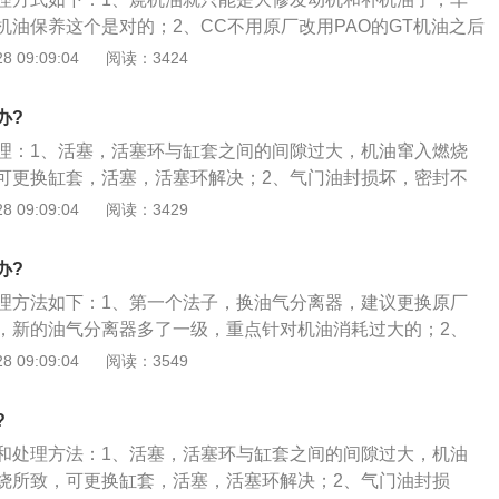
，在欧洲，机油当中必须有22%的添加剂，其中的添加剂的含
机油保养这个是对的；2、CC不用原厂改用PAO的GT机油之后
级机油—78%的基础油、10%的粘度改进剂、3%的洗涤剂、
善很多，起步也顺畅了；3、但极护我觉得不太适合，CC没烧
 09:09:04
阅读：3424
%的磨损保护、3%的其他成分；而国内的机油添加剂的含量最多
觉得车子油泥有些多，开起来会有异响，烧机油本来油泥就已
至更少。机油品质差，不仅不能将发动机工作时吸入空气中的灰
再用极护不太适合。还是选个清洁性强的PAO全合成机油比较
积碳清洗掉，而且自身氧化形成的胶质和其他杂质结合会导致
办?
这些积碳沉积在活塞内，影响活塞环向外的弹性张力，造成缸
理：1、活塞，活塞环与缸套之间的间隙过大，机油窜入燃烧
在发动机内，则会造成润滑不良，磨损加剧，油耗增大，功率
可更换缸套，活塞，活塞环解决；2、气门油封损坏，密封不
；3、如果已经烧机油了，必须尽快解决。目前有两种比较流
导管窜入燃烧室导致；3、具体诊断你可以看废气是从什么地
 09:09:04
阅读：3429
大修，配件质量、技师水平能保障，费用能承受的话，你可以
的，呛人的蓝色烟雾从废气管冒出，有的伴随有机油油滴滴
必然会对发动机产生伤害，这是常识，车不是开坏的，是修坏
，活塞环和缸套的原因，可解体发动机，更换四配套即可解
办?
加注孔盖，看是不是由上述烟雾从机油加注孔冒出，如果是，
理方法如下：1、第一个法子，换油气分离器，建议更换原厂
，可更换处理。
，新的油气分离器多了一级，重点针对机油消耗过大的；2、
机油，漏油会“来的更直接”，多检查自己的车底和发动机，有
 09:09:04
阅读：3549
3、换粘稠度更高的机油，比如5W-40的，粘稠度高的，更不容
。
?
和处理方法：1、活塞，活塞环与缸套之间的间隙过大，机油
烧所致，可更换缸套，活塞，活塞环解决；2、气门油封损