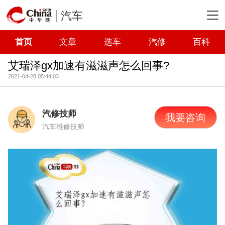
汽车
首页
文章
选车
汽修
百科
艾瑞泽gx加速有滋滋声怎么回事?
2021-04-28 05:44:03
汽修技师
我要咨询
汽车维修技师