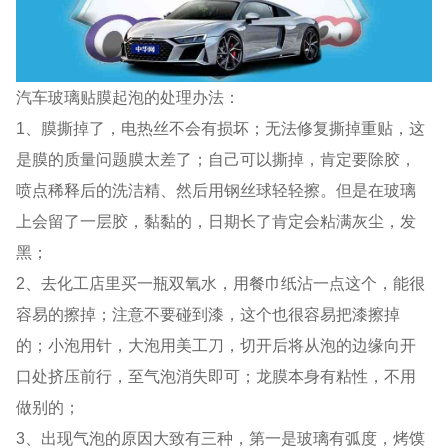
汽车玻璃贴膜起泡的处理办法：
1、膜撕掉了，电热丝不会有损坏；无法修复撕掉重贴，这
是膜的质量问题膜太差了；自己可以撕掉，肯定要除胶，
喷点稀释后的洗洁精、然后用钢丝球轻轻擦。但是在玻璃
上会留了一层胶，黏黏的，日期长了肯定会粘满灰尘，发
黑；
2、去化工店里买一瓶双氧水，用餐巾纸沾一点这个，能很
容易的擦掉；注意不要碰到漆，这个也很容易把漆擦掉
的；小泡用针，大泡用美工刀，切开后将从泡的边缘向开
口处挤压前行，至气泡消失即可；龙膜本身有粘性，不用
做别的；
3、出现气泡的原因大致有三种，第一是玻璃有弧度，烤馍