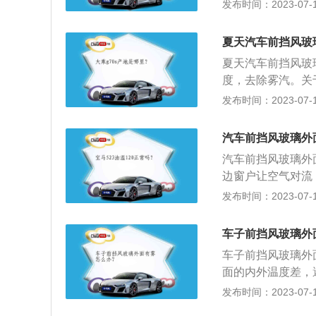
将两侧车窗打一条
发布时间：2023-07-17
气就会散去。3、
玻璃上形成一层透
夏天汽车前挡风玻
兑水，用海绵均匀
夏天汽车前挡风玻
有效保持20小时
度，去除雾汽。关
前挡风玻璃外起雾
发布时间：2023-07-17
璃，水蒸气凝结成
起雾的方法：喷涂
汽车前挡风玻璃外
玻璃窗上的污垢、
汽车前挡风玻璃外
玻璃上凝结形成雾
边窗户让空气对流
或者打开空调冷风
发布时间：2023-07-17
风玻璃上喷上一层
种保护膜的有效期
车子前挡风玻璃外
起雾，空调系统即
车子前挡风玻璃外
等。吹冷风是一个
面的内外温度差，
的问题。
湿气吹掉，让车内
发布时间：2023-07-17
在挡风玻璃上。挡