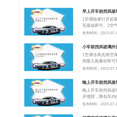
可消除雾气；另外
失，效果非常明显
启该功能，既方便
度高于车外，导致
早上开车前挡风玻
取空调热风除雾，
夏天的雨天，因为
1空调除雾打开前
几分钟，水温上来
会凝结成小水滴，
至最低即可。2空
模式，几分钟雾气
形成条件。3使用
发布时间：2023-07-17
可以增加空气对流
即可。4洗洁精自
况太少，如果外边
行前喷擦一遍也可
雾剂除雾剂成分其
小车前挡风玻璃外
其均匀喷在玻璃表
1空调冷风先将空
的方法，在玻璃表
用最大风量吹即可
水珠，从而不遮挡
玻璃出口，静候5
发布时间：2023-07-17
风玻璃外面起雾是
造成驾驶室外的水
晚上开车前挡风玻
晚上开车前挡风玻
开缝隙，降低车内
面。在夏天车里的
发布时间：2023-07-17
外空气里面的水蒸
后，使用内循环，