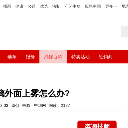
插画
健康
公益
优选
法制
守艺中华
应急中国
更多
地
选车
报价
汽修百科
特卖活动
经销商
璃外面上雾怎么办?
2:03
原创
来源：中华网
阅读：2127
咨询技师