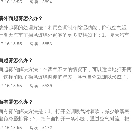
缝隙，使车内的空气进行对流，车内的温度接近车外温度，雾
 16:18:55
阅读：5894
使用专项防雾产品，使用前在车窗上均匀喷洒并擦拭干净，在
明的护膜，防止雾气形成。4、洗洁精配合干布擦，拿洗洁精
璃外面起雾怎么办？
涂抹于车玻璃上，等干后用擦车毛巾擦干净，不会留水印，可
璃外起雾的处理方法：利用空调制冷除湿功能，降低空气湿
不结雾。
于夏天汽车前挡风玻璃外起雾的更多资料如下：1、夏天汽车
的原因：外界空气湿度大，气温高，潮湿的空气遇到凉的玻
 16:18:55
阅读：5853
小水滴，在玻璃外侧形成雾。2、预防夏天汽车前挡风玻璃外
防雾剂。将少许除雾剂喷于汽车玻璃窗，擦拭干净，即可除去
面起雾怎么办？
斑痕并在玻璃上形成一薄层透明的保护膜，可有效防止水汽在
面起雾的解决方法：在雾气不大的情况下，可以适当地打开两
层。
，这样消除了挡风玻璃两侧的温差，雾气自然就难以形成了。
，能够在很短的时间内消除雾气。除雾剂的原理很简单，在挡
 16:18:55
阅读：5539
，可以形成一个有效的保护膜，从而防止水雾的凝结。但是这
很短，需要长期重复地喷才能保持效果。如果系统检测到即将
面有雾怎么办？
启动一系列的除雾操作，如调整温度、风向、风量、内外循环
面有雾的解决方法是：1、打开空调暖气对着吹，减少玻璃表
见效快但治标不治本的情况，吹热风能从根本上解决玻璃起雾
避免冷凝起雾；2、把车窗打开一条小缝，通过空气对流，把
外的温度达成一个平衡；3、用洗洁精、肥皂水、盐水等喷擦
 16:18:55
阅读：5172
风玻璃是把两块玻璃夹在一起，中间用一层PVC塑料隔开做成