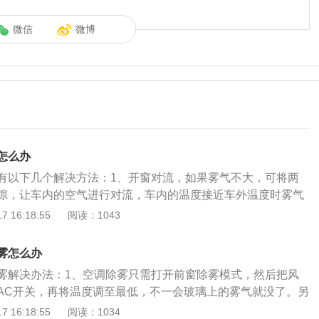
微信
微博
怎么办
有以下几个解决方法：1、开窗对流，如果雾气不大，可将两
隙，让车内的空气进行对流，车内的温度接近车外温度时雾气
种方法只适用于汽车低速行驶的状态；2、调低风速打开外循
 16:18:55
阅读：1043
全吹玻璃的一档，不过这样除雾的效果就会慢一些，只适用于
3、勾兑防雾剂洗涤灵和水比例在1：10左右，用布蘸着涂抹一
雾怎么办
除雾时间短，花费也少，如果没有洗涤剂也可以借助玻璃水除
雾解决办法：1、空调除雾只需打开前窗除雾模式，然后把风
雨刷刮一下，因为在玻璃外侧，雨刷是能够起作用的。如果雾
AC开关，再将温度调至最低，不一会玻璃上的雾气就没了。另
明显了。5、雾大时开窗对流或者用雨刷都不管用的情况下，
以及外后视镜配有电加热，只要点击开关开启后大概一分钟即
 16:18:55
阅读：1034
风，调高温度，旋转空调方向至全吹玻璃，很快雾气就会消