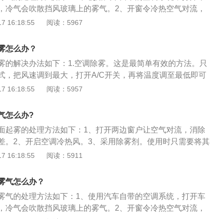
窗对流或者用雨刷都不管用的情况下，把空调温度调至暖风，
，冷气会吹散挡风玻璃上的雾气。2、开窗令冷热空气对流，
调方向至全吹玻璃，很快雾气就会消失，效果非常明显。
缝隙，使车内的空气进行对流，车内的温度接近车外温度，雾
 16:18:55
阅读：5967
使用专项防雾产品，使用前在车窗上均匀喷洒并擦拭干净，在
明的护膜，防止雾气形成。4、洗洁精配合干布擦，拿洗洁精
雾怎么办？
涂抹于车玻璃上，等干后用擦车毛巾擦干净，不会留水印，可
雾的解决办法如下：1.空调除雾。这是最简单有效的方法。只
不结雾。
式，把风速调到最大，打开A/C开关，再将温度调至最低即可
型后风挡以及外后视镜配有电加热，只要点击开关开启后大概
 16:18:55
阅读：5957
气。2.空气对流除雾。开窗后可以增加空气对流，降低车内外
形成条件，这种方法相对较为经济，但是真正适合的情况比较
气怎么办?
雾。最好的方法是提前通过除雾剂做到预防。它的原理是使用表
面起雾的处理方法如下：1、打开两边窗户让空气对流，消除
在玻璃表面滞留一定的保护膜，改变水分子表面张力，使雾珠
差。2、开启空调冷热风。3、采用除雾剂。使用时只需要将其
而不遮挡视线。4.洗洁精自制除雾剂。如果没有除雾剂，那么
，然后用干毛巾擦拭干净。4、用肥皂水擦拭玻璃。5、用毛巾
 16:18:55
阅读：5911
兑水的方法，按照1:6的比例将洗洁精和水配比，装在瓶子里，
璃的清洗方法如下：1、从车辆上部开始倒水，用海绵擦掉污
，效果与除雾剂相当，但是持久性略差。
瓶将玻璃清洁剂溶液均匀的喷到玻璃上。3、用柔软布仔细擦干
雾气怎么办？
雾气的处理方法如下：1、使用汽车自带的空调系统，打开车
，冷气会吹散挡风玻璃上的雾气。2、开窗令冷热空气对流，