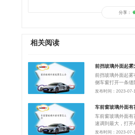
分享：
相关阅读
前挡玻璃外面起雾
前挡玻璃外面起雾
侧车窗打开一条缝
就会散去，但是这
发布时间：2023-07-17
环，再将风量调至
雾气较小的情况；
车前窗玻璃外面有
玻璃上即可，不仅
车前窗玻璃外面有
雾；4、还可以用
速调到最大，打开
大，用雨刷效果不
外部分车型后风挡
发布时间：2023-07-17
把空调温度调至暖