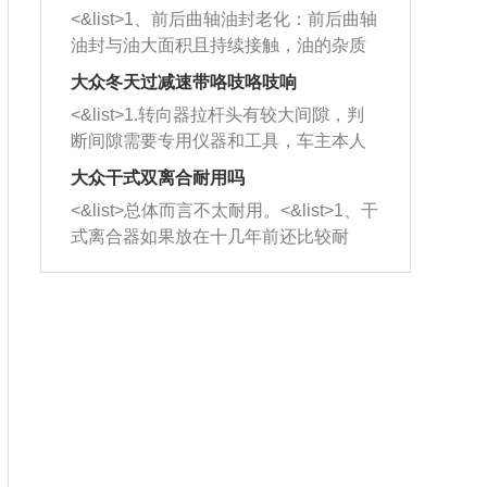
平底锅两耳，然后往左打半圈、一圈、
西取出来。但如果是因为积碳过多引起
<&list>1、前后曲轴油封老化：前后曲轴
一圈半的练习，往右同样也要打相同的
的堵塞，就需要将三元催化器泡在草酸
油封与油大面积且持续接触，油的杂质
圈数。 <&list>3、最后强调要反复练
中进行清洗。 <&list>3、也可以利用清
和发动机内持续温度变化使其密封效果
习，这样就可以形成肌肉记忆，在真实
大众冬天过减速带咯吱咯吱响
洗剂对堵塞的情况得到解决，将清洗剂
逐渐减弱，导致渗油或漏油。<&list>2、
驾驶车辆时，不需要记忆也能打好方
放在燃油箱中，与燃油混合后，车辆启
<&list>1.转向器拉杆头有较大间隙，判
活塞间隙过大：积碳会使活塞环与缸体
向。
动时，就可以和汽油一起进入到燃烧
断间隙需要专用仪器和工具，车主本人
的间隙扩大，导致机油流入燃烧室中，
室，最后形成废气排出，就可以让三元
无法制作，需要将车辆送到修理厂或4s
造成烧机油。<&list>3、机油粘度。使用
大众干式双离合耐用吗
催化器得到清洗，排气管堵塞的情况就
店；<&list>2.车辆半轴套管防尘罩破
机油粘度过小的话，同样会有烧机油现
<&list>总体而言不太耐用。<&list>1、干
能够得到解决。
裂，破裂后会出现漏油现象，使半轴磨
象，机油粘度过小具有很好的流动性，
式离合器如果放在十几年前还比较耐
损严重，磨损的半轴容易损坏，产生异
容易窜入到气缸内，参与燃烧。<&list>
用，但是由于现在的汽车发动机动力输
响；<&list>3.稳定器的转向胶套和球头
4、机油量。机油量过多，机油压力过
出越来越高，使得干式离合器散热不足
老化，一般是使用时间过长造成的。解
大，会将部分机油压入气缸内，也会出
的缺陷也逐渐暴露出来。<&list>2、由于
决方法是更换新的质量好的转向橡胶套
现烧机油。<&list>5、机油滤清器堵塞：
干式双离合的工作环境暴露在空气中，
和球头。
会导致进气不畅，使进气压力下降，形
而离合器的散热也是通离合器罩上面的
成负压，使机油在负压的情况下吸入燃
几个小孔来进行散热。但是在行驶过程
烧室引起烧机油。<&list>6、正时齿轮或
中变速箱需要换挡，就不得不使得离合
链条磨损：正时齿轮或链条的磨损会引
器频繁工作。<&list>3、长时间的低速行
起气阀和曲轴的正时不同步。由于轮齿
驶以及过于频繁的启停，导致离合器的