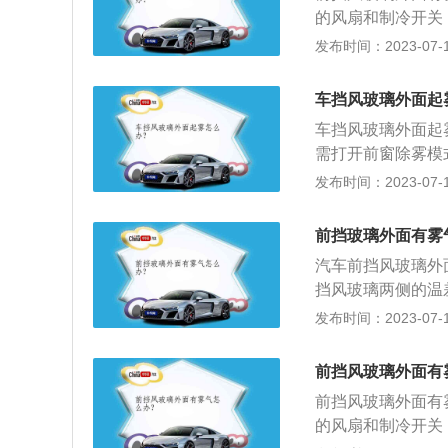
雾；4、雾大时开
的风扇和制冷开关
调高温度，旋转空
将两侧车窗打一条
发布时间：2023-07-17
气就会散去。3、
玻璃上形成一层透
车挡风玻璃外面起
兑水，用海绵均匀
车挡风玻璃外面起
有效保持20小时
需打开前窗除雾模
除雾。另外部分车
发布时间：2023-07-17
一分钟即可消除雾
温差，为减弱雾气
前挡玻璃外面有雾
少。3.除雾剂除
汽车前挡风玻璃外
面活性剂的方法，
挡风玻璃两侧的温
凝聚成大水珠，从
均匀喷在玻璃表面
发布时间：2023-07-17
可以通过将洗洁精
擦干雾气。汽车玻
在出行前喷擦一遍
水。2、用高压喷
前挡风玻璃外面有
水分。
前挡风玻璃外面有
的风扇和制冷开关