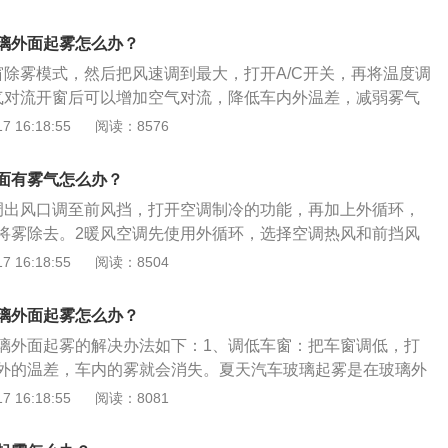
现在许多车辆都是有一键除雾功能的，在起雾的时候可以在开
。玻璃外面起雾的原因：由于车内车外的温差，驾驶室内的温
又快捷；以上这种情况适合于夏天雨季，不过在冬天，可以采
驾驶室内的水蒸气凝结在内挡风玻璃上形成雾气。雾只发生在
璃外面起雾怎么办？
如果是汽车刚启动，暂时先不要启动空调，待到发动机预热了
外面空气湿度高，但温度不低。湿空气遇到冷玻璃后，水蒸气
窗除雾模式，然后把风速调到最大，打开A/C开关，再将温度调
后，然后开始制暖，将风量调至最大，然后也是开启前窗除雾
在玻璃外面形成雾气。
气对流开窗后可以增加空气对流，降低车内外温差，减弱雾气
就会消失；2、空气对流这种方法适合的情况挺少的，开窗后
除雾剂只需要将其均匀喷在玻璃表面，然后用干毛巾擦拭干净
 16:18:55
阅读：8576
，降低车内外温差，减弱雾气形成条件，但是真正适合这种情
制除雾剂按照1:6的比例将洗洁精和水配比，装在瓶子里，在出
下着雨，也不可能开着车窗，另外吹进来的风也有限；3、除
预防起雾。
实相差不大，可能唯一的区别就是持久性了。使用时只需要将
面有雾气怎么办？
面，然后用干毛巾擦拭干净即可。它的原理是使用表面活性剂
调出风口调至前风挡，打开空调制冷的功能，再加上外循环，
面滞留一定的保护膜，改变水分子表面张力，使雾珠凝聚成大
将雾除去。2暖风空调先使用外循环，选择空调热风和前挡风
视线。汽车其他玻璃也可使用，尤其是外后视镜上。汽车前挡
分钟左右，再选择切换成内循环，或者直接关掉。
 16:18:55
阅读：8504
由于车内和车外有温差造成的，驾驶室内温度低于室外温度，
汽凝结在挡风玻璃外面形成水雾，这种现象多见于冬季。
璃外面起雾怎么办？
璃外面起雾的解决办法如下：1、调低车窗：把车窗调低，打
外的温差，车内的雾就会消失。夏天汽车玻璃起雾是在玻璃外
温度较低，车外的温度较高，车外的热空气碰到冷的玻璃，车
 16:18:55
阅读：8081
气遇到冷的玻璃就会凝结成小水珠。2、打开空调：打开空调
同时调整出风口为吹玻璃，车内的雾气就可以马上清除干净。