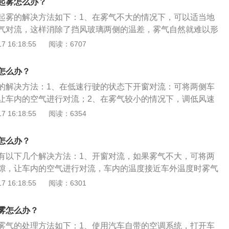
起雾怎么办？
开关调整到暖风位置，同时把风量调大，同样需要调整出风口
起雾的解决方法如下：1、在雾气不大的情况下，可以适当地
把车内的温度提高，把空气吹干。
气对流，这样消除了挡风玻璃两侧的温差，雾气自然就难以形
冷风，能够在很短的时间内消除雾气。3、使用除雾剂，除雾剂
 16:18:55
阅读：6707
挡风玻璃上喷上一层，可以形成一个有效的保护膜，从而防止
这种保护膜的有效期很短，需要长期重复地喷才能保持效果。
怎么办？
的解决方法：1、在低速行驶的状态下开窗对流：可将两侧车
让车内的空气进行对流；2、在雾气较小的情况下，调低风速
量调至全吹玻璃的一挡；3、借助洗涤剂或玻璃水除雾：用布
 16:18:55
阅读：6354
即可；4、打开暖风：旋转空调方向至全吹玻璃，很快雾气就
外面起雾的原因是：车内和车外有温差，驾驶室内温度低于室
怎么办？
室外的水汽凝结在挡风玻璃外面形成水雾。
有以下几个解决方法：1、开窗对流，如果雾气不大，可将两
隙，让车内的空气进行对流，车内的温度接近车外温度时雾气
种方法只适用于汽车低速行驶的状态；2、调低风速打开外循
 16:18:55
阅读：6301
全吹玻璃的一档，不过这样除雾的效果就会慢一些，只适用于
3、勾兑防雾剂洗涤灵和水比例在1：10左右，用布蘸着涂抹一
雾怎么办？
除雾时间短，花费也少，如果没有洗涤剂也可以借助玻璃水除
雾气的处理方法如下：1、使用汽车自带的空调系统，打开车