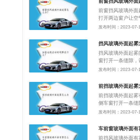
前窗挡风玻璃外面
3、打开暖气：把
前窗挡风玻璃外面
为吹玻璃，就可以
打开两边窗户让空
成。2、打开空调
发布时间：2023-07-17
的原理很简单，在
水雾的凝结。但是
挡风玻璃外面起雾
挡风玻璃外面起雾
窗打开一条缝隙，
打开外循环：将风
发布时间：2023-07-17
蘸着涂抹在玻璃上
会消失。挡风玻璃
前挡玻璃外面起雾
外温度，造成驾驶
前挡玻璃外面起雾
侧车窗打开一条缝
就会散去，但是这
发布时间：2023-07-17
环，再将风量调至
雾气较小的情况；
车前窗玻璃外面有
玻璃上即可，不仅
前挡风玻璃外面有