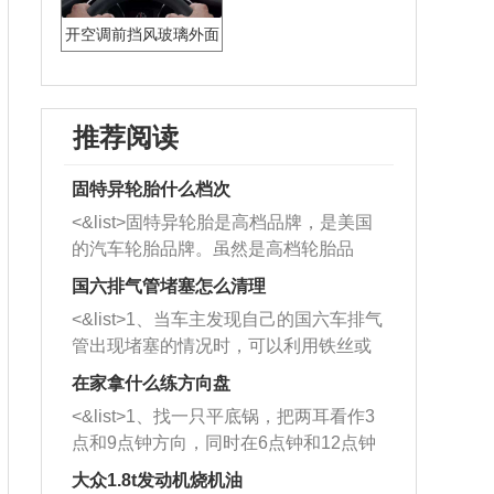
开空调前挡风玻璃外面
起雾怎么办
推荐阅读
固特异轮胎什么档次
<&list>固特异轮胎是高档品牌，是美国
的汽车轮胎品牌。虽然是高档轮胎品
牌，但是中高低端的轮胎都有生产，这
国六排气管堵塞怎么清理
也是为了更好的开拓市场。
<&list>1、当车主发现自己的国六车排气
管出现堵塞的情况时，可以利用铁丝或
者是细棍，直接将杂物给取出来，如果
在家拿什么练方向盘
堵塞情况比较严重，也可以采取应急措
<&list>1、找一只平底锅，把两耳看作3
施。 <&list>2、直接利用木棍将所有的
点和9点钟方向，同时在6点钟和12点钟
杂物推到排气管里面的位置处，然后将
方向做一个标记。 <&list>2、双手握住
三元催化器拆解开，就可以将堵塞的东
大众1.8t发动机烧机油