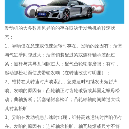
发动机的大多数常见异响的存在取决于发动机的转速状
态：
1、异响仅在怠速或低速运转时存在。发响的原因有：活塞
与气缸壁间隙过大；活塞销装配过紧或连杆轴承装配过
紧；挺杆与其导孔间隙过大；配气凸轮轮廓磨损；有时，
起动抓松动而使皮带轮发响（在转速改变时明显）；
2、维持在某转速时声响紊乱，急减速时相继发出短暂声
响。发响的原因有：凸轮轴正时齿轮破裂或其固定螺母松
动；曲轴折断；活塞销衬套松旷；凸轮轴轴向间隙过大或
其衬套松旷；
3、异响在发动机急加速时出现，维持高速运转时声响仍存
在。发响的原因有：连杆轴承松旷、轴瓦烧熔或尺寸不符