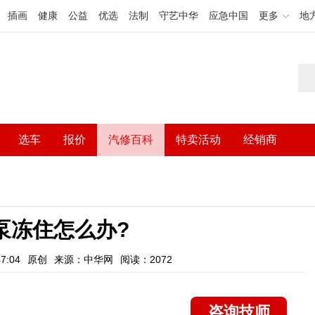
插画
健康
公益
优选
法制
守艺中华
应急中国
更多
地
选车
报价
汽修百科
特卖活动
经销商
泵冻住怎么办?
7:04
原创
来源：中华网
阅读：2072
咨询技师