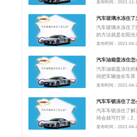
态，在将防冻液全
发布时间：2021-11-10
停车的，可以将车
现。机动车辆的防
果车上有积雪也便
主要是用于液冷式
汽车玻璃水冻住了
以防晒，全年可以
汽车玻璃水冻住了
需要使用的。
的方法就是在阳光
不过为了防止第二
发布时间：2021-04-27
些零下几十度也能
水箱中加一些温水
汽车油箱盖冻住怎
防止再次冻住的危
汽车油箱盖冻住的
快，并且车子启动
间把车辆放在车库
只要让它慢慢解冻
的；2、拆开左前
发布时间：2021-04-26
换。如果只是油箱
加油口盖，缓慢向
汽车车锁冻住了怎
咔哒声，关闭加油
汽车车锁冻住了解
箱内，油泵连续工
待会就可打开；2
面已低于油泵，如
次能将冻住的锁芯
发布时间：2021-04-26
燃油耗尽还有可能
芯片的；3、可以