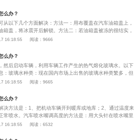
入一些温水或者酒精，等待一段时间后就会解冻，但是不能加
会再次冰冻，驾驶员需要更换冰点较低的玻璃水。驾驶员选择
喷水嘴。4、4s店维修。如果喷水嘴被冻住，情况非常严重或
质量好的玻璃水，包装上要有明确的生产厂家、地址、生产日
怎么办？
需要到4s店找专业的维修人员进行维修。在冬天停车的时候尽
装粗糙，生产日期模糊不清，可能是劣质的玻璃水，清洁效果
可从以下几个方面解决：方法一：用布覆盖在汽车油箱盖上，
室内或地下车库，同时应更换凝固点较低的冬季玻璃水来防止
住。
油箱盖，将冰震开后解锁。方法二：若油箱盖被冻的很结实，
喷水嘴堵住了，玻璃水喷不出来，就不要再开始喷水功能，否
油箱盖上，能打开汽车油箱盖后把残留的水清除。方法三：打
 16:18:55
阅读：9666
嘴或者喷水电机损坏。
汽车油箱盖的一侧找到一条红色或者绿色的拉线（即油箱盖紧
次反复拉动油箱盖紧急拉线。
怎么办？
，然后启动车辆，利用车辆工作产生的热气熔化玻璃水。以下
息：玻璃水种类：现在国内市场上出售的玻璃水种类繁多，但
季用玻璃水、冬季用防冻型玻璃水和特效防冻型玻璃水，其中
 16:18:55
阅读：9665
要用于清除玻璃上的飞虫残留物。要根据不同的气候和温度条
璃水用品。玻璃水的作用：优质的玻璃水带有快速融雪融冰，
怎么办？
性能，对提高驾车安全有着重大的作用。
解决方法是：1、把机动车辆开到暖库或地库；2、通过温度来
正常喷水。汽车喷水嘴调高度的方法是：用大头针在喷水嘴里
调节，来回慢慢调整喷水嘴高度角度直到合适为止。汽车不喷
 16:18:55
阅读：6532
水量不足；2、雨刮液选择不对导致天冷时结冰，把雨刮水壶给
水马达出现故障；4、雨刮喷水管路和喷水嘴出现故障；5、喷