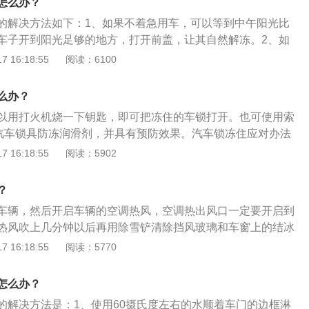
怎么办？
断。
的解决方法如下：1、如果不着急用车，可以等到中午阳光比
车子开到阳光足够的地方，打开前盖，让其自然解冻。2、如
从家中拿热水慢慢的倒入水壶中，使其融化，解冻完后将水清
 16:18:55
阅读：6100
再次被冻住。3、也可用汽车自身的发动机，启动汽车发动
冻即可，发动机散热很快，温度基本在九十度左右。
么办？
以用打火机烧一下钥匙，即可把冻住的车锁打开。也可使用索
x）汽车锁具防冻润滑剂，并具有预防效果。汽车锁冻住应对办法
，最好能用胶布把锁眼贴住防止进水。用电脑洗车机洗车，水
 16:18:55
阅读：5902
住的机会比较少。2、如果可以弄到热水，可以将热水向冻住
化了之后要将锁芯里面的水清除干净，以免再次冻上。3、将
？
入锁芯。在用火烤的时候千万注意，不要烤得过热，否则易造
车辆，然后开启车辆的空调热风，空调热出风口一定要开启到
如果冻住，可以把车开到地下室、车库等温度稍高的地方停
热风吹上几分钟以后再用除雪铲清除挡风玻璃和车窗上的结冰
车锁自然解开。
雪在几分钟以后也会融化。汽车空调是指安装在汽车上的空气
 16:18:55
阅读：5770
厢内空气进行制冷、加热、换气和空气净化，为乘车人员提供
降低驾驶员的疲劳强度，提高行车安全。汽车空调一般包括制
怎么办？
和通风换气装置，这种联合装置充分利用了汽车内部有限的空
的解决方法是：1、使用60摄氏度左右的水顺着车门的边框淋