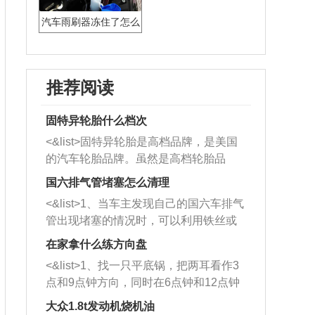
汽车雨刷器冻住了怎么
办
推荐阅读
固特异轮胎什么档次
<&list>固特异轮胎是高档品牌，是美国
的汽车轮胎品牌。虽然是高档轮胎品
牌，但是中高低端的轮胎都有生产，这
国六排气管堵塞怎么清理
也是为了更好的开拓市场。
<&list>1、当车主发现自己的国六车排气
管出现堵塞的情况时，可以利用铁丝或
者是细棍，直接将杂物给取出来，如果
在家拿什么练方向盘
堵塞情况比较严重，也可以采取应急措
<&list>1、找一只平底锅，把两耳看作3
施。 <&list>2、直接利用木棍将所有的
点和9点钟方向，同时在6点钟和12点钟
杂物推到排气管里面的位置处，然后将
方向做一个标记。 <&list>2、双手握住
三元催化器拆解开，就可以将堵塞的东
大众1.8t发动机烧机油