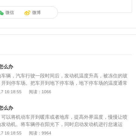
微信
微博
怎么办
动车辆，汽车行驶一段时间后，发动机温度升高，被冻住的玻
、开到停车场。把车开到地下停车场，地下停车场的温度通常
上一晚上，玻璃水就会融化掉。3、加入温水。打开玻璃水储存
 16:18:55
阅读：1066
璃水就会慢慢融化，但绝对不能加入热水。4、加入酒精。在
，可以降低玻璃水的冰点，帮助玻璃水快速解冻。5、加入除
怎么办
中加入专业的除冰剂，玻璃水就会慢慢融化。6、不要喷水。
。可以将机动车开到暖库或者地库，提高外界温度，慢慢让喷
不要强行喷水，否则很容易损坏电机。7、4s店修理。如果玻
动发动机。将车辆停在阳光下，同时启动发动机进行怠速运
玻璃水槽都被撑破，需要去4s店修理。玻璃水解冻后，驾驶员
的温度慢慢上升，也可以让喷水嘴解冻。3、加温水、酒精。
 16:18:55
阅读：9964
洗按钮，及时排除管路中的玻璃水。旧的玻璃水无法承受现在