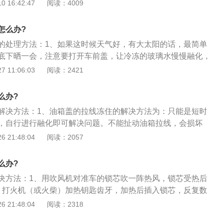
部放出，然后进行更换新的防冻液，避免再次冻住的情况出
 16:42:47
阅读：4009
辆停稳熄火后，给车身加上保护用的棉罩衣，既可以防冻，如
冻液全称叫做防冻冷却液，是一种含有特殊添加剂的冷却液，
于清洁。
发动机的冷却系统，防冻液在冬天是有防冻的作用，在夏天可
怎么办?
防水垢，防冻液并不只有在冬天才需要使用，是在一年四季都
的处理方法：1、如果这时候天气好，有大太阳的话，最简单
底下晒一会，注意要打开车前盖，让冷冻的玻璃水慢慢融化，
天玻璃水依旧被冻住，建议你将车玻璃水清理干净，然后买一
 11:06:03
阅读：2421
防止冻住的玻璃水；2、如果这时候恰好是阴天的话，那就往
，使冻住的玻璃水得以融化，融化后的玻璃水一定要到干净，
么办?
机；3、或者说可以启动车子，因为发动机的散热速度速度很
解决方法：1、油箱盖的拉线冻住的解决方法为：只能是短时
的温度比外界高，足够融化被冻住的车玻璃水。启动车子后，
，自行进行融化即可解决问题。不能扯动油箱拉线，会损坏
即可。
门边B柱下饰板及中门下饰板和第三排座椅左侧塑料板即可更
 21:48:04
阅读：2057
盖锁止扣损坏可以只拆后边饰板单独更换拉线锁止。如要打开
左转动盖子。如要关闭加油口盖，向右转动加油口盖直至听到
么办?
口门；3、加油尽量不要等油灯亮了再加油。因为油泵位于油
决方法：1、用吹风机对准车的锁芯吹一阵热风，锁芯受热后
作时温度较高，浸在燃油中可以有效降温。而油灯亮时说明油
、打火机（或火柴）加热钥匙齿牙，加热后插入锁芯，反复数
果每次都等灯亮再去加油会缩短油泵的使用寿命，存油太少或
融化。要注意不要对钥匙齿牙加热过度，尤其是钥匙内带防盗
 21:48:04
阅读：2318
烧毁油泵。
用温水浇化，但如果气温在零度以下，此种方法只能保证一