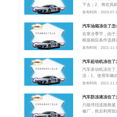
间，结构简单、便
下去；2、将吹风
供出入车辆的通道
发布时间：2023-07-17
汽车车门的设计要
右；2、开启过程
汽车油箱冻住了怎
行车中不会自行打
在寒冷季节，由于
视野要求；6、要
根据相应条件选择
动，提高车辆侧向
盖。油箱盖下方通
发布时间：2021-11-10
易积水，则油箱盖
通过将车辆放置在
汽车起动机冻住了
则会损坏它；拆卸
汽车发动机冻住了
排座椅左侧的塑料
冻：1、使用车辆
分别更换电缆锁。
2、如果车辆没有
发布时间：2021-11-10
内，不宜过高；3
更好的机油。当车
汽车防冻液冻住了
进行强行发动，这
只能寻找道路救援
试使用上述方法对
修厂，然后利用室
保养，例如避免行