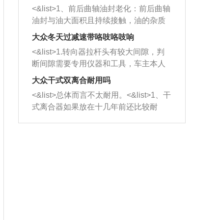
平底锅两耳，然后往左打半圈、一圈、
西取出来。但如果是因为积碳过多引起
<&list>1、前后曲轴油封老化：前后曲轴
一圈半的练习，往右同样也要打相同的
的堵塞，就需要将三元催化器泡在草酸
油封与油大面积且持续接触，油的杂质
圈数。 <&list>3、最后强调要反复练
中进行清洗。 <&list>3、也可以利用清
和发动机内持续温度变化使其密封效果
习，这样就可以形成肌肉记忆，在真实
大众冬天过减速带咯吱咯吱响
洗剂对堵塞的情况得到解决，将清洗剂
逐渐减弱，导致渗油或漏油。<&list>2、
驾驶车辆时，不需要记忆也能打好方
放在燃油箱中，与燃油混合后，车辆启
<&list>1.转向器拉杆头有较大间隙，判
活塞间隙过大：积碳会使活塞环与缸体
向。
动时，就可以和汽油一起进入到燃烧
断间隙需要专用仪器和工具，车主本人
的间隙扩大，导致机油流入燃烧室中，
室，最后形成废气排出，就可以让三元
无法制作，需要将车辆送到修理厂或4s
造成烧机油。<&list>3、机油粘度。使用
大众干式双离合耐用吗
催化器得到清洗，排气管堵塞的情况就
店；<&list>2.车辆半轴套管防尘罩破
机油粘度过小的话，同样会有烧机油现
<&list>总体而言不太耐用。<&list>1、干
能够得到解决。
裂，破裂后会出现漏油现象，使半轴磨
象，机油粘度过小具有很好的流动性，
式离合器如果放在十几年前还比较耐
损严重，磨损的半轴容易损坏，产生异
容易窜入到气缸内，参与燃烧。<&list>
用，但是由于现在的汽车发动机动力输
响；<&list>3.稳定器的转向胶套和球头
4、机油量。机油量过多，机油压力过
出越来越高，使得干式离合器散热不足
老化，一般是使用时间过长造成的。解
大，会将部分机油压入气缸内，也会出
的缺陷也逐渐暴露出来。<&list>2、由于
决方法是更换新的质量好的转向橡胶套
现烧机油。<&list>5、机油滤清器堵塞：
干式双离合的工作环境暴露在空气中，
和球头。
会导致进气不畅，使进气压力下降，形
而离合器的散热也是通离合器罩上面的
成负压，使机油在负压的情况下吸入燃
几个小孔来进行散热。但是在行驶过程
烧室引起烧机油。<&list>6、正时齿轮或
中变速箱需要换挡，就不得不使得离合
链条磨损：正时齿轮或链条的磨损会引
器频繁工作。<&list>3、长时间的低速行
起气阀和曲轴的正时不同步。由于轮齿
驶以及过于频繁的启停，导致离合器的