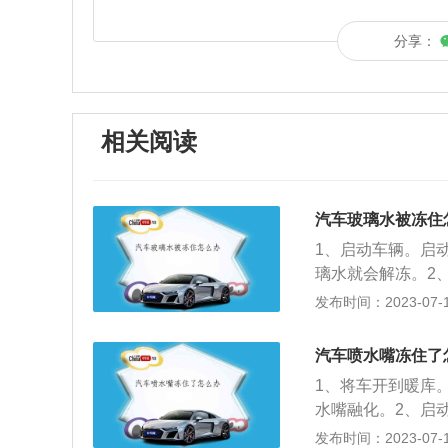
分享：
相关阅读
汽车玻璃水被冻住
1、启动车辆。启
璃水就会解冻。2
高于0℃，车辆停
发布时间：2023-07-17
盖，加入温水，玻
玻璃水中加入酒精
汽车喷水嘴冻住了
冰剂。在玻璃水箱
1、将车开到暖库
玻璃水结冰的时候
水嘴融化。2、启
璃水冻得很厉害，
转，等待车内水箱
发布时间：2023-07-17
要按压车窗玻璃清