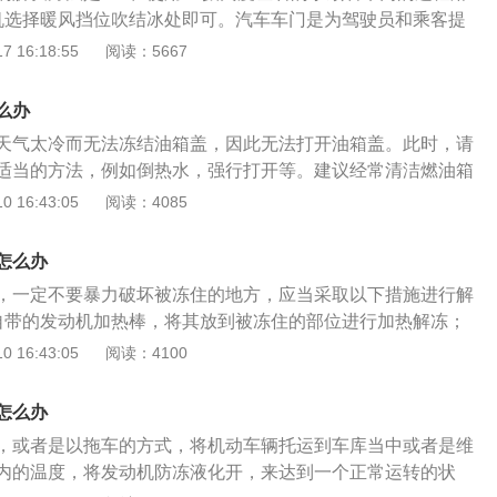
于操作。
机选择暖风挡位吹结冰处即可。汽车车门是为驾驶员和乘客提
，并隔绝车外干扰，在一定程度上减轻侧面撞击，保护乘员。
 16:18:55
阅读：5667
求是：1、保证乘客上下车方便性，开度控制在65度到70度左
中不应与其他部位发生位置干涉；3、门关闭时要锁止可靠，在
么办
开；4、具备良好的密封性能；5、具有大的透光面，满足侧向
天气太冷而无法冻结油箱盖，因此无法打开油箱盖。此时，请
有足够的强度与刚度，保证车门工作可靠、减小车门部分震
适当的方法，例如倒热水，强行打开等。建议经常清洁燃油箱
碰撞安全性，防止车门下沉。
常有一个排水孔。如果排水管堵塞，或者在洗车和雨雪期间容
 16:43:05
阅读：4085
结冰时会结冰。冻结油箱盖的电缆的解决方案是：该问题只能
车库中一小段时间并自行融化来解决。请勿拉扯油箱电缆，否
怎么办
左前门的B柱下部饰板和中门的下部饰板，然后可以更换第三
，一定不要暴力破坏被冻住的地方，应当采取以下措施进行解
板。如果仅油箱盖锁扣损坏，则只能卸下后装饰板，并且可以
自带的发动机加热棒，将其放到被冻住的部位进行加热解冻；
要打开加油口盖，请向左缓慢转动加油口盖。
配备加热棒，可以用热水浇发动机底壳，水的温度在60度以
 16:43:05
阅读：4100
、为避免再次出现发动机被冻住的情况，冬季要使用抗冻性能
辆发动机被冻住时，不要使用暴力手段解冻，也不要对发动机
怎么办
两种方法都是不可取的，很有可能对发动机造成伤害。应当尝
，或者是以拖车的方式，将机动车辆托运到车库当中或者是维
发动机进行解冻。车辆冬天在寒冷的北方行驶时，需要更注重
内的温度，将发动机防冻液化开，来达到一个正常运转的状
驶在积水路段，尽量室外停车等。如果条件不允许需要在户外