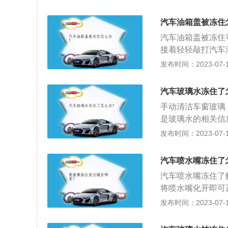
可以向喷水嘴中加
的天气，解冻后也
热水，可能会损坏
玻璃水时，要选择
汽车油箱盖被冻住
者已经造成损坏，
期等信息。如果包
汽车油箱盖被冻住
可能将车辆停放在
不好，而且容易冻
接着轻轻敲打汽车
被冻。如果汽车的
采用温水浇在汽车
发布时间：2023-07-17
则可能会导致喷水
开后备箱，在靠近
急解锁拉线），多
汽车玻璃水冻住了
手动清洁车窗玻璃
是玻璃水的相关信
主要分为三种：夏
发布时间：2023-07-17
夏季用的玻璃水主
件，选择合适的玻
汽车喷水嘴冻住了
防眩光，防雾气等
汽车喷水嘴冻住了
将喷水嘴化开即可
轻轻往上抬就可以
发布时间：2023-07-17
水的原因：1、刮
冻裂；3、雨刮喷