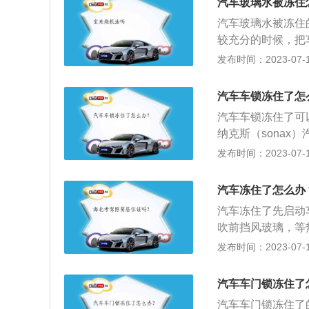
汽车玻璃水被冻住
水电机的保险丝烧
汽车玻璃水被冻住
较充分的时候，把
果急需要用车，可
发布时间：2023-07-17
理干净，以免之后
机，等待玻璃水解
汽车车锁冻住了怎
汽车车锁冻住了可
纳克斯（sona
如下：1、洗车前
发布时间：2023-07-17
雾均匀，钥匙被冻
的车锁浇下，冰融
汽车冻住了怎么办
钥匙烤热后慢慢插
汽车冻住了先启动
成不必要的损失。
吹前挡风玻璃，等
放，十几分钟后，
和积雪，剩余的积
发布时间：2023-07-17
调节装置，能对车
舒适的乘车环境，
汽车车门锁冻住了
冷装置、取暖装置
汽车车门锁冻住了