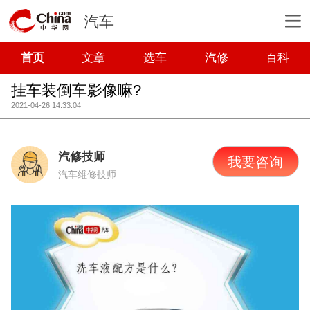
汽车
首页
文章
选车
汽修
百科
挂车装倒车影像嘛?
2021-04-26 14:33:04
汽修技师
我要咨询
汽车维修技师