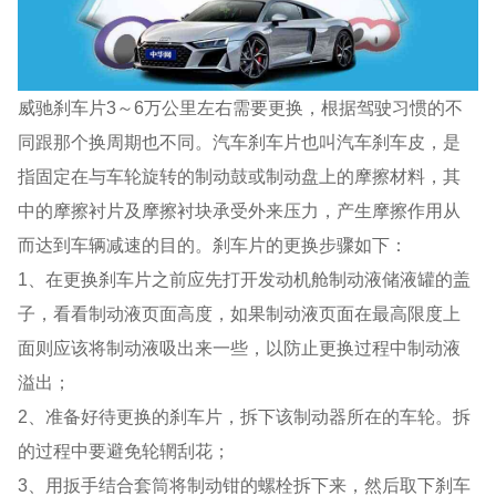
威驰刹车片3～6万公里左右需要更换，根据驾驶习惯的不
同跟那个换周期也不同。汽车刹车片也叫汽车刹车皮，是
指固定在与车轮旋转的制动鼓或制动盘上的摩擦材料，其
中的摩擦衬片及摩擦衬块承受外来压力，产生摩擦作用从
而达到车辆减速的目的。刹车片的更换步骤如下：
1、在更换刹车片之前应先打开发动机舱制动液储液罐的盖
子，看看制动液页面高度，如果制动液页面在最高限度上
面则应该将制动液吸出来一些，以防止更换过程中制动液
溢出；
2、准备好待更换的刹车片，拆下该制动器所在的车轮。拆
的过程中要避免轮辋刮花；
3、用扳手结合套筒将制动钳的螺栓拆下来，然后取下刹车