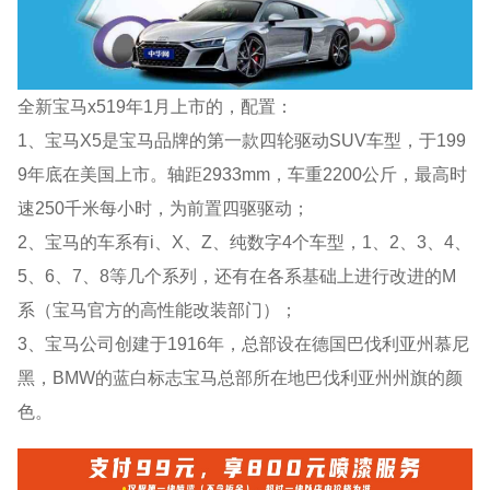
全新宝马x519年1月上市的，配置：
1、宝马X5是宝马品牌的第一款四轮驱动SUV车型，于199
9年底在美国上市。轴距2933mm，车重2200公斤，最高时
速250千米每小时，为前置四驱驱动；
2、宝马的车系有i、X、Z、纯数字4个车型，1、2、3、4、
5、6、7、8等几个系列，还有在各系基础上进行改进的M
系（宝马官方的高性能改装部门）；
3、宝马公司创建于1916年，总部设在德国巴伐利亚州慕尼
黑，BMW的蓝白标志宝马总部所在地巴伐利亚州州旗的颜
色。