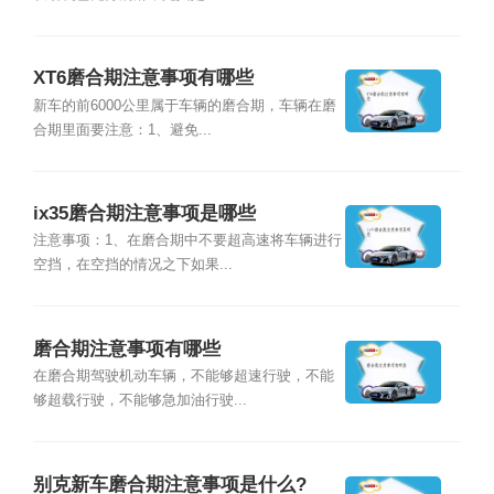
XT6磨合期注意事项有哪些
新车的前6000公里属于车辆的磨合期，车辆在磨
合期里面要注意：1、避免...
ix35磨合期注意事项是哪些
注意事项：1、在磨合期中不要超高速将车辆进行
空挡，在空挡的情况之下如果...
磨合期注意事项有哪些
在磨合期驾驶机动车辆，不能够超速行驶，不能
够超载行驶，不能够急加油行驶...
别克新车磨合期注意事项是什么?