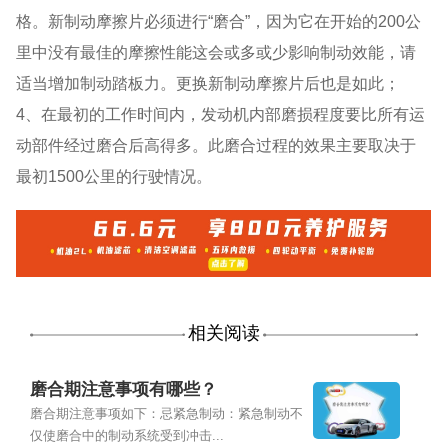
格。新制动摩擦片必须进行“磨合”，因为它在开始的200公
里中没有最佳的摩擦性能这会或多或少影响制动效能，请
适当增加制动踏板力。更换新制动摩擦片后也是如此；
4、在最初的工作时间内，发动机内部磨损程度要比所有运
动部件经过磨合后高得多。此磨合过程的效果主要取决于
最初1500公里的行驶情况。
相关阅读
磨合期注意事项有哪些？
磨合期注意事项如下：忌紧急制动：紧急制动不
仅使磨合中的制动系统受到冲击...