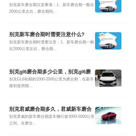
别克新车磨合期注意事项：1、新车磨合期一般在
2000公里左右，磨合期间...
别克新车磨合期时需要注意什么?
别克新车磨合期时需要注意：1、新车磨合期一般
在2000公里左右，磨合期...
别克gl6磨合期多少公里，别克gl6磨
合期注意事项
别克GL6初期的1000-2000公里为磨合期，在新车
最初使用期...
别克君威磨合期多久，君威新车磨合
期注意事项
别克君威的新车磨合期是车辆行驶3000-5000公里
之间。在磨合...