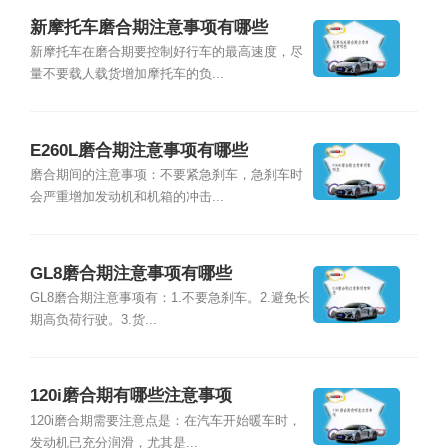
新摩托车磨合期注意事项有哪些
新摩托车在磨合期要控制好行车的最高速度，尽
量不要载人载货增加摩托车的负...
E260L磨合期注意事项有哪些
磨合期间的注意事项：不要紧急刹车，急刹车时
会严重增加发动机和机箱的冲击...
GL8磨合期注意事项有哪些
GL8磨合期注意事项有：1.不要急刹车。2.避免长
期高负荷行驶。3.货...
120i磨合期有哪些注意事项
120i磨合期需要注意点是：在汽车开始暖车时，
发动机已充分润滑，尤其是...