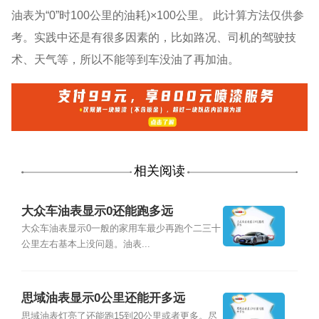
油表为“0”时100公里的油耗)×100公里。 此计算方法仅供参
考。实践中还是有很多因素的，比如路况、司机的驾驶技
术、天气等，所以不能等到车没油了再加油。
相关阅读
大众车油表显示0还能跑多远
大众车油表显示0一般的家用车最少再跑个二三十
公里左右基本上没问题。油表...
思域油表显示0公里还能开多远
思域油表灯亮了还能跑15到20公里或者更多。尽