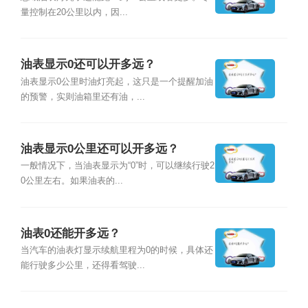
量控制在20公里以内，因...
油表显示0还可以开多远？
油表显示0公里时油灯亮起，这只是一个提醒加油
的预警，实则油箱里还有油，...
油表显示0公里还可以开多远？
一般情况下，当油表显示为“0”时，可以继续行驶2
0公里左右。如果油表的...
油表0还能开多远？
当汽车的油表灯显示续航里程为0的时候，具体还
能行驶多少公里，还得看驾驶...