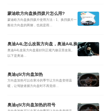
蒙迪欧方向盘换挡拨片怎么用?
蒙迪欧方向盘换挡拨片使用方法：1、换挡拨片一
般在方向盘的两侧，也就是雨...
奥迪A4L怎么改装方向盘，奥迪A4L换
平底方向盘图片
奥迪A4L改装方向盘最好到正规汽修店里改装。
以下是奥迪...
奥迪q5l方向盘加热
方向盘加热可以在寒冷的季节让方向盘变得温
暖，让驾驶者握方向盘时不再觉得...
奥迪q5l方向盘加热的符号