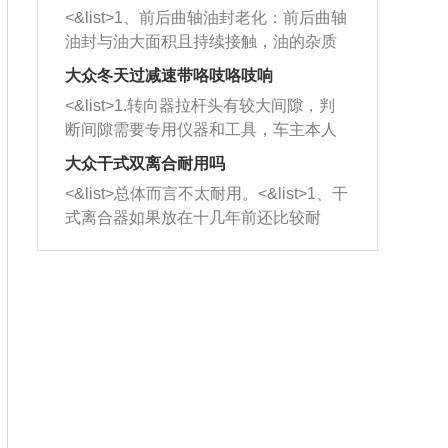
平底锅两耳，然后往左打半圈、一圈、
西取出来。但如果是因为积碳过多引起
<&list>1、前后曲轴油封老化：前后曲轴
一圈半的练习，往右同样也要打相同的
的堵塞，就需要将三元催化器泡在草酸
油封与油大面积且持续接触，油的杂质
圈数。 <&list>3、最后强调要反复练
中进行清洗。 <&list>3、也可以利用清
和发动机内持续温度变化使其密封效果
习，这样就可以形成肌肉记忆，在真实
大众冬天过减速带咯吱咯吱响
洗剂对堵塞的情况得到解决，将清洗剂
逐渐减弱，导致渗油或漏油。<&list>2、
驾驶车辆时，不需要记忆也能打好方
放在燃油箱中，与燃油混合后，车辆启
<&list>1.转向器拉杆头有较大间隙，判
活塞间隙过大：积碳会使活塞环与缸体
向。
动时，就可以和汽油一起进入到燃烧
断间隙需要专用仪器和工具，车主本人
的间隙扩大，导致机油流入燃烧室中，
室，最后形成废气排出，就可以让三元
无法制作，需要将车辆送到修理厂或4s
造成烧机油。<&list>3、机油粘度。使用
大众干式双离合耐用吗
催化器得到清洗，排气管堵塞的情况就
店；<&list>2.车辆半轴套管防尘罩破
机油粘度过小的话，同样会有烧机油现
<&list>总体而言不太耐用。<&list>1、干
能够得到解决。
裂，破裂后会出现漏油现象，使半轴磨
象，机油粘度过小具有很好的流动性，
式离合器如果放在十几年前还比较耐
损严重，磨损的半轴容易损坏，产生异
容易窜入到气缸内，参与燃烧。<&list>
用，但是由于现在的汽车发动机动力输
响；<&list>3.稳定器的转向胶套和球头
4、机油量。机油量过多，机油压力过
出越来越高，使得干式离合器散热不足
老化，一般是使用时间过长造成的。解
大，会将部分机油压入气缸内，也会出
的缺陷也逐渐暴露出来。<&list>2、由于
决方法是更换新的质量好的转向橡胶套
现烧机油。<&list>5、机油滤清器堵塞：
干式双离合的工作环境暴露在空气中，
和球头。
会导致进气不畅，使进气压力下降，形
而离合器的散热也是通离合器罩上面的
成负压，使机油在负压的情况下吸入燃
几个小孔来进行散热。但是在行驶过程
烧室引起烧机油。<&list>6、正时齿轮或
中变速箱需要换挡，就不得不使得离合
链条磨损：正时齿轮或链条的磨损会引
器频繁工作。<&list>3、长时间的低速行
起气阀和曲轴的正时不同步。由于轮齿
驶以及过于频繁的启停，导致离合器的