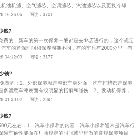
然汽车大保养项目也就是中保、大保的我们必须要保养好，不
换机油机滤、空气滤芯、空调滤芯、汽油滤芯以及更换冷却
不到的开支以免造成更多的费用和事故。
机助力油，还有轮胎、刹车片，4S并按照规定项目对车辆的发
 16:26:05
阅读：3701
、冷却系统、轮胎等做检查和保养工作，发现问题能够及时调
辆的正常行驶；2、车保养的费用，各种汽车挡次不同保养费
少钱?
喻一汽大众的车为例，核心的有奥的，低挡的有捷达，保养费
免费的，新车的第一次保养一般都是去4s店进行的，这个规定
与高尔夫比捷达高一个挡次，保养换机油油格一次人工60元，
、汽车的首保时间和保养周期不同，有的车只有2000公里，有
公里，这是由车辆的具体技术情况存在差异造成的；2、车辆保养
 04:12:03
阅读：3177
时间和公里数的，都是以先到的为准，也就是说，我们的车子
，或者是公里数很少，到了规定的期限也是要进行保养的；
少钱?
是不一样的，有的车是要求每隔5000公里就要保养一次的，有
是免费的：1、外部保养就是整部车身外面，洗车打蜡都是保养
里保养一次，甚至是有的要求一万公里保养一次。
是多留意车漆表面有没明显的括痕和碰伤；2、发动机保养，
刹车油、防冻液的使用状况，发动机身的清洁卫生勤清理；
 01:38:02
阅读：2894
查轮胎的气压，检查是不有括痕和鼓包，清理胎纹内的夹杂
000公里做轮胎换位调整；4、蓄电池保养，检查电极接线头是否
少钱?
氧化物及时用开水清洗；5、空调保养，经常检查清洗空调滤
500元左右：1、汽车小保养的内容：汽车小保养通常是汽车行
保障车辆性能而在厂商规定的时间或里程做的常规保养项目。