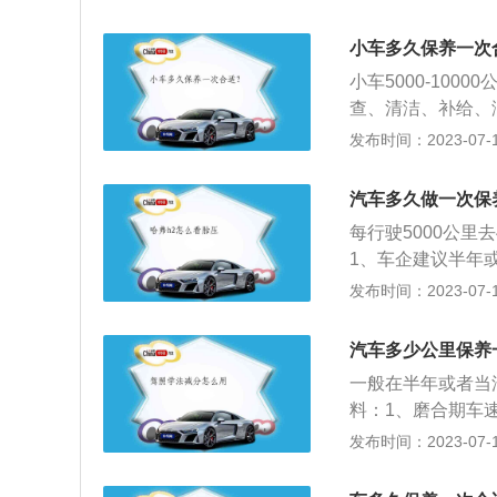
种：定位作业法和
动机系统、变速箱
小车多久保养一次
养范围。汽车保养
小车5000-10
除隐患，预防故障
查、清洁、补给、
部分汽车首保是300
发布时间：2023-07-17
养一次，有些汽车
换油液：机油被称
汽车多久做一次保
清洁，密封，缓冲
每行驶5000公
直接产生摩擦，会
1、车企建议半年或
速度，所以到定期
次。3、全合成的
发布时间：2023-07-17
选择全合成的机油
油、换机油格、查
汽车多少公里保养
例行做一下发动机
一般在半年或者当
时，一般的汽修厂
料：1、磨合期车速
费。换机油，三芯
发布时间：2023-07-17
下来的细微的铁销
芯。3、不要以单