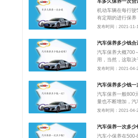
车多久保养一次合
挡起步，行车中水
机动车辆在每行驶
一个挡位，这样不
有定期的进行保养
高速行驶。5、汽
正常动力输出，还
发布时间：2021-11-10
要选择良好路面，
是指定期对汽车相
要帮别人拖车，拖
工作，也叫做汽车
汽车保养多少钱合
变速箱系统，空调
汽车保养大概700
用，当然，这取决
700左右，如果
发布时间：2021-04-28
可能要高一些；2
换空气滤清器、机
汽车保养多少钱一
养是相对于小保养
汽车保养一般80
查；大保养的主要
量也不断增加，汽
力油。
后市场时代；2、
发布时间：2021-04-28
这是让延长汽车寿
有损坏的零部件，
汽车保养一次多少
多公里以上的，就
汽车小保养在500-