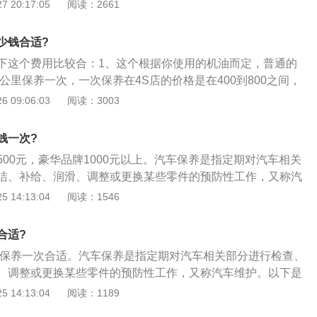
和机油滤芯；2、汽车小保养的周期：汽车小保养的时间取决
 20:17:05
阅读：2661
滤芯的里程或有效时间。不一样品牌级别的全合成机油、矿物
油有效期也不一样，请以厂商推荐为准；3、汽车小保养中的
少钱合适?
动机运转的润滑油，能对发动机起到润滑、清洁、冷却、密
下这个费用比较合：1、这个根据你使用的机油而定，普通的
机油滤芯机是过滤机油的部件。机油中都含有一定量的胶质、
0公里保养一次，一次保养在4S店的价格是在400到800之间，
剂；在发动机工作过程中，各部件摩擦产生的金属屑、机油氧
400之间，使用顶级的机油可以一年或者1万公里保养一次，4S
 09:06:03
阅读：3003
的杂质等，都是机油滤芯过滤的对象。
00到2500之间，外面保养的价格大概在600到1500；2、通常
是定期更换机油机滤、空气滤芯、空调滤芯、汽油滤芯以及更
钱一次?
方向机助力油，还有轮胎、刹车片。.....，4S并按照规定项目
-500元，豪华品牌1000元以上。汽车保养是指定期对汽车相关
底盘、悬挂、冷却系统、轮胎等做检查和保养工作，发现问题
洁、补给、润滑、调整或更换某些零件的预防性工作，又称汽
理，保证车辆的正常行驶；3、各个厂商会根据车辆的技术、
车保养的注意事项：1、汽车发动机的保养，汽车发动机要在
 14:13:04
阅读：1546
养的进度和保养周期，目前大多数欧美车系的换油等保养周期
洗。因为长时间的使用会在发动机的表面形成一层很厚的积
00公里、日韩车系的为5000公里。保养的费用，与车辆的豪华程度
中的橡胶部件进行较大的腐蚀；2、汽油和水都要防止蒸发，
关系，就算是常规的换机油机滤保养，便宜的才1、200元，贵
合适?
气温比较高。所以汽油和和水都比平时更容易蒸发。因为要经
；如果遇到周期加换空气滤芯、更换刹车油等，便宜的5、600，
公里保养一次合适。汽车保养是指定期对汽车相关部分进行检查、
，当汽油和水比较少时要进行及时的添加；3、汽车内部要注
、调整或更换某些零件的预防性工作，又称汽车维护。以下是
菌滋生最快的季节，因此车内要保持干净，特别汽车坐垫、汽
容：1、保养一般在汽车行驶一定距离后，为保障车辆性能而
 14:13:04
阅读：1189
汽车脚垫易脏物品。
或里程做的常规保养项目，主要包括更换机油和机油滤芯；