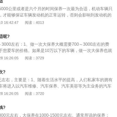
适
温应控制在80－90摄氏度。行进中及时换挡，不要长时间使用
5000公里或者是六个月的时间保养一次最为合适，机动车辆只
利于各个档位的磨合。也不能使用高挡低速行驶或使用低速挡
，才能够保证车辆发动机的正常运转，否则会影响到发动机的
车启动后应原地升温，待水温达到起步温度后再起步。驾驶中
会让发动机的噪声变大，影响机动车辆的使用。机动车辆保养
 16:42:47
阅读：4013
保持中速行驶，油门要小，尽量避免急加速和急刹车。6、不
关部分进行检查，清洁润滑调整以及更换某些零部件的预防性
车有百害而无一利，损害发动机，或使汽车的大架变形。
的养护，现在的汽车养护主要是包括了对发动机，引擎系统，
适呢?
系统，冷却系统，燃油系统，动力转向系统等等的保养范围。
～3000左右：1、做一次大保养大概需要700～3000左右的费
于您爱车的价格。如果是10万以下的车辆，做一次大保养也就
是在汽配城，价格可能会更低点。如果是20w左右的车子，价格
 16:26:05
阅读：3729
、五千公里或者半年保养一次，五千公里换机油，每一万公里
油滤清器两万五千公里换一次燃油滤清器和火花塞；3、大保
次?
而言的，小保养的主要项目是：换机油、空滤、机滤、全车检
0元左右，主要是：1、随着生活水平的提高，人们私家车的拥有
项目有：小保换油滤、换冷却液、换齿轮油、换液压油、换助
车将进入以汽车维修、汽车保养、汽车美容等为主业务的汽车
私家车主在购得汽车以后，首先要考虑的就是汽车保养问题，
 16:26:05
阅读：3720
命、减少汽车事故率的必须方法；3、汽车保养项目里如果没
消耗最多每次也必须换的就是机油了，如果平均每个月走一千
钱?
用挡次高的机油，当然如果一年走不到一万公里那就用一般的
800元左右，大保养在1000-1500元左右。通常所说的保养：