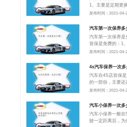
机油就可以了。当
1、主要是定期更
要心疼那1000
液、刹车油、方向
发布时间：2021-04-28
动机、底盘、悬挂
整和修理，保证车
汽车第一次保养多
也会不同；3、比
汽车第一次保养是
就相差很大，宝来
首保是免费的：1
材料费另计的；
的却长达8000
发布时间：2021-04-28
都是有明确的保养
一直放在那里不开
4s汽车保养一次多
3、不同品牌的车
汽车在4S店首保
的则是7500公
的一部份，主要还
勤观察检查机油、
发布时间：2021-04-28
3、轮胎保养，检
物，有条件时15
汽车小保养一次多
干燥清洁，有绿色
汽车小保养一般在
芯。
驶一定距离后，为