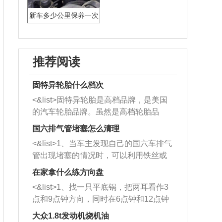
新车多少公里保养一次
合适
推荐阅读
固特异轮胎什么档次
<&list>固特异轮胎是高档品牌，是美国
的汽车轮胎品牌。虽然是高档轮胎品
牌，但是中高低端的轮胎都有生产，这
国六排气管堵塞怎么清理
也是为了更好的开拓市场。
<&list>1、当车主发现自己的国六车排气
管出现堵塞的情况时，可以利用铁丝或
者是细棍，直接将杂物给取出来，如果
在家拿什么练方向盘
堵塞情况比较严重，也可以采取应急措
<&list>1、找一只平底锅，把两耳看作3
施。 <&list>2、直接利用木棍将所有的
点和9点钟方向，同时在6点钟和12点钟
杂物推到排气管里面的位置处，然后将
方向做一个标记。 <&list>2、双手握住
三元催化器拆解开，就可以将堵塞的东
大众1.8t发动机烧机油