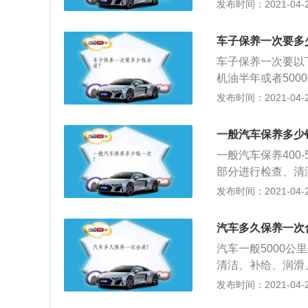
主要包括更换机油
发布时间：2021-04-27
于所用机油和机油
质机油、半合成机
车子保养一次要多
用品：机油就是发
车子保养一次要以
封、减磨等作用。
机油半年或者500
水分、杂质和添加
外面保养是200到
发布时间：2021-04-26
化物、吸入空气中
店的价格大概在12
所说的保养，主要
一般汽车保养多少
换冷却液、刹车油、
一般汽车保养400
对车辆的发动机、
部分进行检查、清
能够及时调整和修
车维护。以下是汽
发布时间：2021-04-25
配置等推荐各项保
合适的时间进行清
为7500-150
炭，从而对发动机
（挡次）有很大的
汽车多久保养一次
夏天的时候，一般
的要2、3000元
汽车一般5000
常检验水箱和油箱
贵的6、7000元。
清洁、补给、润滑
意卫生，夏天是细
汽车保养的相关内
发布时间：2021-04-25
车转向盘套、以及
在厂商规定的时间