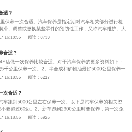
流水作业法。汽车保养范围：现代的汽车保养主要包含了对发
系统、空调系统、冷却系统、燃油系统、动力转向系统等的保
合适？
的目的：汽车保养的目的是保持车容整洁，技术状况正常，消
000公里保养一次合适。汽车保养是指定期对汽车相关部分进行检
发生，减缓劣化过程，延长使用周期。
润滑、调整或更换某些零件的预防性工作，又称汽车维护。大
0到5000公里进行，首保过后需要每隔7000到10000公里保
 16:18:55
阅读：8733
需要每隔5000公里保养一次。汽车保养主要包括两个部分：更
为发动机的血液，机油在发动机内不仅起到润滑作用，还起到
养合适？
，防锈，散热的作用。更换易损件：如果发动机内的各个部件
里去4S店做一次保养比较合适。对于汽车保养的更多资料如下：
导致发动机内瞬间产生大量热量，并且也会加快发动机的磨损
5千公里保养一次。2、半合成和矿物油最好5000公里保养一
检查。
机油可以在7千-1万公里保养一次。4、涡轮增压的发动机最好
 16:18:55
阅读：6217
。扩展：每行驶5000公里去4S店做一次保养的项目包括：换机
副水箱水位并补充、查雨括水箱并补充、查四轮气压并补充、
一次合适？
的清洁，这就是最基本的项目。全部做完4S店所需大约2个小
汽车跑到5000公里左右保养一次。以下是汽车保养的相关资
就可能1小时左右。
不要超过60迈。2、新车跑到2300公里时要保养，第一次免
，齿轮油，这很重要，第一次换下来的机油及齿轮油里有磨合
 16:18:55
阅读：5925
，不换对发动机有损害。以后每隔5000公里要去换机油及三
一车速长时间行驶；再就是不要添加任何金属抗磨剂。4、以低