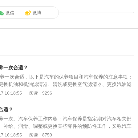
微信
微博
养一次合适？
里保养一次合适，以下是汽车的保养项目和汽车保养的注意事项：
更换机油和机油滤清器、清洗或更换空气滤清器、更换汽油滤
机相关系统的检查清洗养护、轮胎的定位检查、各紧固部件的
 16:18:55
阅读：9296
的注意事项：定期清理车身污渍；定期更换车辆机油；定期检
更换刹车片；定期清洗车辆；定期保养轮胎；定期更换电池。
合适？
养一次。汽车保养工作内容：汽车保养是指定期对汽车相关部
、补给、润滑、调整或更换某些零件的预防性工作，又称汽车
业方式不同，维护工艺流程也有所不同。维护作业方式有两
 16:18:55
阅读：8759