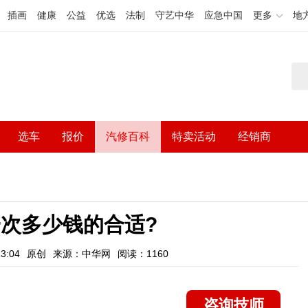
插画
健康
公益
优选
法制
守艺中华
应急中国
更多
地
选车
报价
汽修百科
特卖活动
经销商
次多少钱的合适?
3:04
原创
来源：中华网
阅读：1160
咨询技师