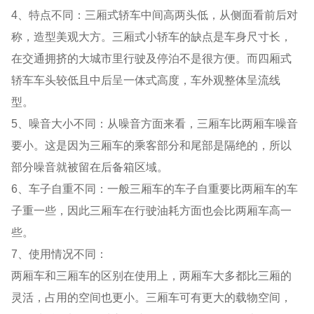
4、特点不同：三厢式轿车中间高两头低，从侧面看前后对
称，造型美观大方。三厢式小轿车的缺点是车身尺寸长，
在交通拥挤的大城市里行驶及停泊不是很方便。而四厢式
轿车车头较低且中后呈一体式高度，车外观整体呈流线
型。
5、噪音大小不同：从噪音方面来看，三厢车比两厢车噪音
要小。这是因为三厢车的乘客部分和尾部是隔绝的，所以
部分噪音就被留在后备箱区域。
6、车子自重不同：一般三厢车的车子自重要比两厢车的车
子重一些，因此三厢车在行驶油耗方面也会比两厢车高一
些。
7、使用情况不同：
两厢车和三厢车的区别在使用上，两厢车大多都比三厢的
灵活，占用的空间也更小。三厢车可有更大的载物空间，