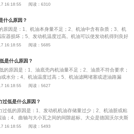
、加注的机油牌号不合适或者机油变质；4、机油压力报警器故
 16:18:55
阅读：6310
、清洗润滑油管和油道，维护滤清器等。
力低；5、机油压力是系统性问题，建议去4S店进行详细的检
的原因：1、积碳是引发发动机各类问题的根源。积碳会沉积
是什么原因？
导致活塞环粘在一起，降低刮油密封能力。2、油泥也会堵塞
的原因是：1、机油本身量不足；2、机油中含有杂质；3、机
正常回流，导致机油消耗量的增加。3、积碳又会加剧活塞与
感应器损坏；5、发动机温度过高。机油可以使发动机得到良好
，造成间隙过大，导致机油进入燃烧室。4、气门油封腐蚀老
机起到减少摩擦、清洁、缓冲和密封的作用。汽车机油压力过
 16:18:55
阅读：5685
。
1、发动机工作前检查油底壳中的油位，保证有足够的油量；
管路中的水垢；3、调整供油时间；4、发动机在额定负荷下工
过低是什么原因？
的销轴或键；6、机油泵吸油口处设置滤清器。
过低的原因是：1、油底壳内机油量不足；2、油质不符合要求；
油或水分；4、机油温度过高；5、机油滤网堵塞或进油路漏
不足；7、限压阀漏油严重；8、机油滤清器及主油道堵塞；9、
 16:18:55
阅读：5627
；10、主轴承盖与座孔配合间隙过大。红旗h7是一款中大4门5
是：长5095mm、宽1875mm、高1485mm，轴距为2970
压力过低是什么原因？
压力过低的原因是：1、发动机机油存储量过少；2、机油脏或粘
漏油；4、曲轴与大小瓦之间的间隙超标。大众是德国沃尔夫斯
下的品牌，其车型有：迈腾、朗逸、辉腾、速腾、宝来等。以
 16:18:55
阅读：5493
舒适型为例，其车身尺寸是：长4865毫米、宽1832毫米、高147