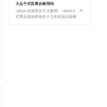
室，最后形成废气排出，就可以让三元
无法制作，需要将车辆送到修理厂或4s
造成烧机油。<&list>3、机油粘度。使用
大众干式双离合耐用吗
催化器得到清洗，排气管堵塞的情况就
店；<&list>2.车辆半轴套管防尘罩破
机油粘度过小的话，同样会有烧机油现
<&list>总体而言不太耐用。<&list>1、干
能够得到解决。
裂，破裂后会出现漏油现象，使半轴磨
象，机油粘度过小具有很好的流动性，
式离合器如果放在十几年前还比较耐
损严重，磨损的半轴容易损坏，产生异
容易窜入到气缸内，参与燃烧。<&list>
用，但是由于现在的汽车发动机动力输
响；<&list>3.稳定器的转向胶套和球头
4、机油量。机油量过多，机油压力过
出越来越高，使得干式离合器散热不足
老化，一般是使用时间过长造成的。解
大，会将部分机油压入气缸内，也会出
的缺陷也逐渐暴露出来。<&list>2、由于
决方法是更换新的质量好的转向橡胶套
现烧机油。<&list>5、机油滤清器堵塞：
干式双离合的工作环境暴露在空气中，
和球头。
会导致进气不畅，使进气压力下降，形
而离合器的散热也是通离合器罩上面的
成负压，使机油在负压的情况下吸入燃
几个小孔来进行散热。但是在行驶过程
烧室引起烧机油。<&list>6、正时齿轮或
中变速箱需要换挡，就不得不使得离合
链条磨损：正时齿轮或链条的磨损会引
器频繁工作。<&list>3、长时间的低速行
起气阀和曲轴的正时不同步。由于轮齿
驶以及过于频繁的启停，导致离合器的
或链条磨损产生的过量侧隙，使得发动
温度不断升高，而低速行驶时空气流动
机的调节无法实现：前一圈的正时和下
效率不高，无法将离合器中的热量有效
一圈可能就不一样。当气阀和活塞的运
的带走，导致离合器内部的温度不断升
动不同步时，会造成过大的机油消耗。
高，加速离合器的磨损。
解决方法：更换正时齿轮或链条。<&list
>7、内垫圈、进风口破裂：新的发动机
设计中，经常采用各种由金属和其他材