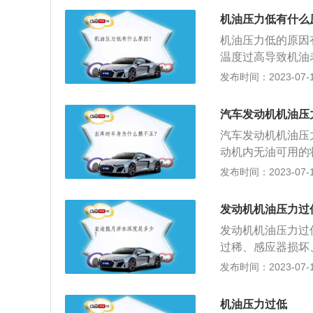
1毫米，轴距为28
机油压力低有什么
机油压力低的原因
温度过高导致机油
6、机油散热器漏
发布时间：2023-07-17
油滤清器堵塞；1
失常。机油即发动
汽车发动机机油压
漏、防锈防蚀、减
汽车发动机机油压
动机内无油可用的
定的标准即可；2
发布时间：2023-07-17
的问题，这种情况
低，会容易从各个
发动机机油压力过
更换机油或者添加
发动机机油压力过
过稀、感应器损坏
决方法：检查机油
发布时间：2023-07-17
常，不正常时应该
使机油压力达到正
机油压力过低