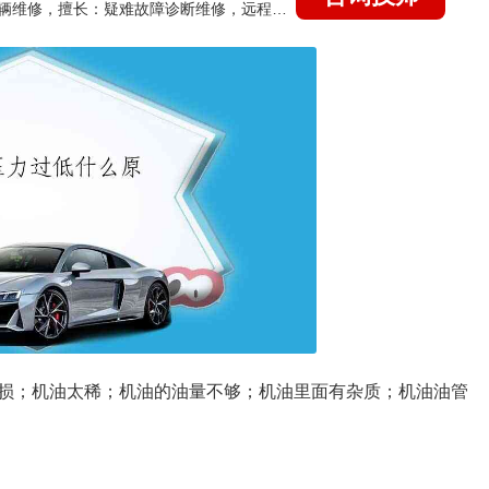
国家认证的汽车维修技师，15年德美日等各系车辆维修，擅长：疑难故障诊断维修，远程维修技术指导
损；机油太稀；机油的油量不够；机油里面有杂质；机油油管