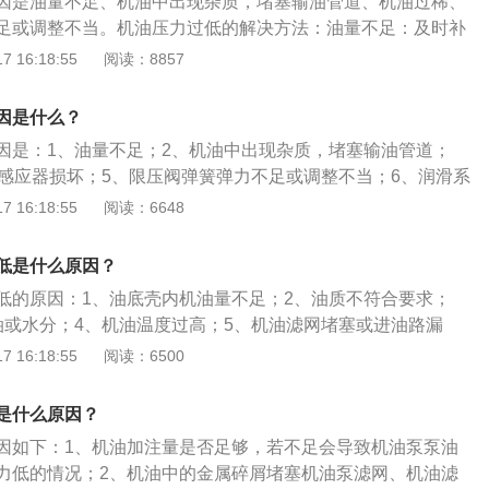
因是油量不足、机油中出现杂质，堵塞输油管道、机油过稀、
的组合仪表指示灯点亮提示机油压力过低。机油滤清器堵塞：
会增加，机油压力就会下降。
足或调整不当。机油压力过低的解决方法：油量不足：及时补
堵塞或由于更换了质量不达标或不匹配的备件导致。还有就是
杂质：如果机油中有杂质，需要抽出原汽油并清洗油箱，然后
 16:18:55
阅读：8857
阀损坏或堵塞导致。
输油管道：更换输油管。机油过稀：更换新机油，一定要更换
限压阀弹簧弹力不足或调整不当：需要重新调整参数或者更换
因是什么？
会导致的后果：造成曲轴、连杆及凸轮轴的轴承润滑不良、发
因是：1、油量不足；2、机油中出现杂质，堵塞输油管道；
运转不稳及动力下降、重要摩擦部位润滑不良会造成局部过
、感应器损坏；5、限压阀弹簧弹力不足或调整不当；6、润滑系
造成发动机“烧瓦”。判断机油压力低的方法：机油压力警告灯
7、机油过滤器破损漏油；8、主轴承、连杆轴承、凸轮轴衬套
 16:18:55
阅读：6648
力不足会将此信息通报发动机电脑，最后以红色机油壶的形状
低的影响：1、发动机轴承与轴颈发生润滑不良，导致磨损过
盘上。通过机油尺判断机油液位：如果液位低于最小值时会影
机排放超标、怠速不稳、加速乏力；3、加速积碳的产生，损坏
。发动机噪音增大：机油的主要作用是润滑，如果出现机油压
低是什么原因？
发出和往常不同的噪音或查看机油压力表提示。
低的原因：1、油底壳内机油量不足；2、油质不符合要求；
油或水分；4、机油温度过高；5、机油滤网堵塞或进油路漏
不足；7、限压阀漏油严重；8、机油滤清器及主油道堵塞；9、
 16:18:55
阅读：6500
；10、主轴承盖与座孔配合间隙过大。机油即发动机润滑油，
剂组成，机油能对发动机起到润滑减磨、辅助冷却降温、密封
是什么原因？
减震缓冲的作用。机油压力太低的解决方法是：1、检查机油
因如下：1、机油加注量是否足够，若不足会导致机油泵泵油
工作不良时应更换；2、检查机油粘度是否正常，不正常时应
力低的情况；2、机油中的金属碎屑堵塞机油泵滤网、机油滤
机油；3、在机油泵试验台上检查、调整限压阀，使机油压力