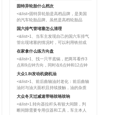
固特异轮胎什么档次
<&list>固特异轮胎是高档品牌，是美国
的汽车轮胎品牌。虽然是高档轮胎品
牌，但是中高低端的轮胎都有生产，这
国六排气管堵塞怎么清理
也是为了更好的开拓市场。
<&list>1、当车主发现自己的国六车排气
管出现堵塞的情况时，可以利用铁丝或
者是细棍，直接将杂物给取出来，如果
在家拿什么练方向盘
堵塞情况比较严重，也可以采取应急措
<&list>1、找一只平底锅，把两耳看作3
施。 <&list>2、直接利用木棍将所有的
点和9点钟方向，同时在6点钟和12点钟
杂物推到排气管里面的位置处，然后将
方向做一个标记。 <&list>2、双手握住
三元催化器拆解开，就可以将堵塞的东
大众1.8t发动机烧机油
平底锅两耳，然后往左打半圈、一圈、
西取出来。但如果是因为积碳过多引起
<&list>1、前后曲轴油封老化：前后曲轴
一圈半的练习，往右同样也要打相同的
的堵塞，就需要将三元催化器泡在草酸
油封与油大面积且持续接触，油的杂质
圈数。 <&list>3、最后强调要反复练
中进行清洗。 <&list>3、也可以利用清
和发动机内持续温度变化使其密封效果
习，这样就可以形成肌肉记忆，在真实
大众冬天过减速带咯吱咯吱响
洗剂对堵塞的情况得到解决，将清洗剂
逐渐减弱，导致渗油或漏油。<&list>2、
驾驶车辆时，不需要记忆也能打好方
放在燃油箱中，与燃油混合后，车辆启
<&list>1.转向器拉杆头有较大间隙，判
活塞间隙过大：积碳会使活塞环与缸体
向。
动时，就可以和汽油一起进入到燃烧
断间隙需要专用仪器和工具，车主本人
的间隙扩大，导致机油流入燃烧室中，