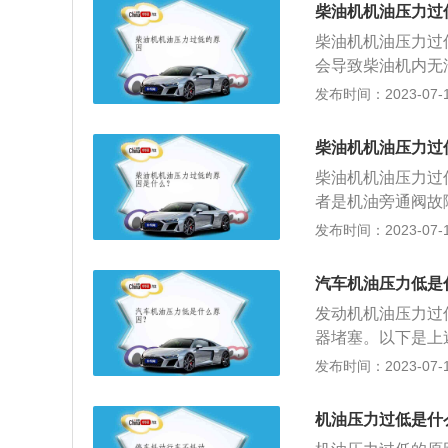
柴油机机油压力过
柴油机机油压力过
会导致柴油机内无
较简单，只需要将
发布时间：2023-07-17
塞输油管道，造成
油过稀时，其粘度
柴油机机油压力过
致机油压力过低的
柴油机机油压力过
油；4、机油感应
者是机油旁通阀故
器或找专业人士对
过低会导致发动机
发布时间：2023-07-17
高:如果发动机冷
不足：如果机油油
过晚等。发动机将
使机油压力下降，
漏，导致压力下降
汽车机油压力低是
机温度过高：如果
正常油压。如果油
发动机机油压力过
油泵的供油时间过
或卡死，阀门关闭
器堵塞。以下是上
配合间隙中泄漏，
环时，其底座上的
致机油压力过低的
发布时间：2023-07-17
正常油压，如果其
定过高，滤油器堵
象。另外机油粘度
住而关闭不严时机
压力开关，发动机
能流通时设在其底
机油压力过低是什
用压力表测量在标
通阀的开启压力设