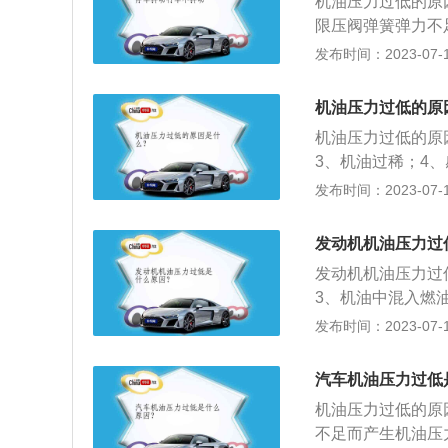
机油压力过低的原
件出现问题，导致
就会上升，内漏就
限压阀弹簧弹力不
机油滤清器出现了
充汽油。机油出现
发布时间：2023-07-17
机油滤清器的旁通
加注新汽油。堵塞
相应标号的汽油。
机油压力过低的原
弹簧。机油压力低
机油压力过低的原
动机会出现异响、
3、机油过稀；4
热、情况严重时会
统管路严重漏油；
发布时间：2023-07-17
提示：如果机油压
间隙过大。机油过
故障灯显示在仪表
大；2、导致发动
响机油的供油压力
发动机机油压力过
汽车部件。
力不足时发动机会
发动机机油压力过
3、机油中混入燃
气；6、泵油压力
发布时间：2023-07-17
机油冷却喷嘴漏油
其由基础油和添加
汽车机油压力过低
防漏、防锈防蚀和
机油压力过低的原
压力表及传感器，
不足而产生机油压
该更换适当粘度的