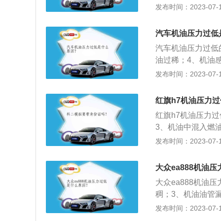
清器或者油道；3
发布时间：2023-07-17
达到正常标准；4
障导致误报机油压
测。以下是烧机油
汽车机油压力过低
在活塞的凹槽内，
汽车机油压力过低
回油孔，机油无法
油过稀；4、机油
气缸壁之间的磨损
的润滑，并对发动
发布时间：2023-07-17
化，造成密封不严
低的解决方法是：
2、清除冷却系统
红旗h7机油压力
作；5、更换损坏
红旗h7机油压力
3、机油中混入燃
气；6、泵油压力
发布时间：2023-07-17
机油冷却喷嘴漏油
座三厢车，其车身尺寸
大众ea888机油
mm。
大众ea888机油
稠；3、机油油管
堡汽车制造公司旗
发布时间：2023-07-17
迈腾2020款280