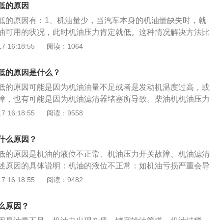
低的原因
低的原因有：1、机油量少，当汽车本身的机油量缺失时，就
油可用的状况，此时机油压力肯定就低。这种情况解决方法比
机油添加到符合规定的标准即可；2、机油中出现杂质，会堵
 16:18:55
阅读：1064
机油压力低的问题。这种情况要重新更换高品质机油；3、机
会大大降低，机油就容易从各个零部件的间隙中泄漏出去，导
低的原因是什么？
现象。这种情况也要重新更换机油，或者添加更加粘稠的机
低的原因可能是因为机油油量不足或者是发动机温度过高，或
器损坏时，会造成对机油量的误判。这种情况要更换机油感应
障，也有可能是因为机油滤清器堵塞所导致。柴油机机油压力
其进行维修。应清洗吸油盘，另换新机油。5、发动机温度过
磨损严重，严重影响其使用寿命。以下为详细介绍：机油油量
 16:18:55
阅读：9558
却系统水垢过多、散热不良、长期超负荷运转或喷油泵供油时间
量不足会使机油泵的泵油量减小或者因进入空气而泵不上油，
过热，加速机油的老化、变质和变稀，并从每个装配间隙泄
曲轴与轴承、缸套与活塞都会由于润滑不良而加剧磨损。发动
。6、机油旁通阀故障:机油旁通阀的设计是为了维持主油路的
什么原因？
发动机冷却系水垢过多、散热不良、长时间超负荷作业或者喷
旁通阀的调压弹簧软化或调整不当，阀座与钢球的配合面磨损
低的原因是机油的液位不正常、机油压力开关故障、机油滤清
迟等都会使发动机过热，加速机油的老化、变质、变稀，从各
不严密，油压就会下降。7、滤油器堵塞:当滤油器堵塞无法循
述原因的具体说明：机油的液位不正常：如机油亏损严重会导
压力降低。机油旁通阀故障：机油旁通阀是为了保持主油道的
旁通阀打开，油不经过滤直接进入主油路。旁通阀开启压力设
状态。需要确认发动机有无外部部件泄漏，内部泄漏烧机油现
 16:18:55
阅读：9482
调压弹簧软化或调整不当，阀座与钢球的配合面磨损或者被卡
塞时不会及时开启，油泵压力增大，内漏增加，油压降低。
过低或机油品质较差也会导致。机油压力开关故障：检查机油
油的压力就会降低。机油滤清器堵塞：当机油滤清器堵塞而不
线束，组合仪表这三个部件是否正常，也就是发动机机油压力
座上的旁通阀被打开，机油不经过滤直接进入主油道。如果旁
么原因？
准范围之内，并没有出现机油压力过低的情况。但由于电气原
定过高，当机油滤清器被堵塞时就不能及时打开，机油泵压力