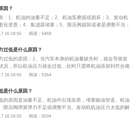
71毫米，油箱容积为66升，整备质量是1445千克。
原因？
有：1、机油的油量不足；2、机油泵磨损或损坏；3、发动机
老化变质；4、集滤器堵塞；5、限压阀损坏或者是调整不当；
油；7、机油粘度过低；8、压力传感器失灵或油道堵塞；9、机
 16:18:55
阅读：5458
0、主轴承与连杆轴承的配合间隙增大；11、机油压力显示装置
机润滑油，能对发动机起到润滑减磨、辅助冷却降温、密封防
力过低是什么原因？
震缓冲等作用。
力过低的原因：1、当汽车本身的机油量缺失时，就会导致发
状况，所以机油压力就会过低，此时只需将机油添加到符合规
、如果机油中出现杂质，就会堵塞输油管道，造成机油压力低
 16:18:55
阅读：5354
要重新更换机油；3、当机油过稀时，其粘度就会大幅度降
零部件的间隙中泄漏出去导致机油压力过低，这种情况要重新
低是什么原因？
更加粘稠的机油。
低的原因是油量不足、机油中出现杂质，堵塞输油管道、机油
、限压阀弹簧弹力不足或调整不当。发动机机油压力太低的解
压力表及传感器，工作不良时应更换、检查机油粘度是否正
 16:18:55
阅读：5034
更换适当粘度的机油、在机油泵试验台上检查、调整限压阀，
常标准、清洗润滑油管和油道，维护滤清器、发动机转动曲轴