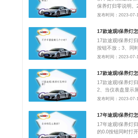
型，整车看起来既动
保养灯归零说明。2
T，其中2.0T版本
住仪表盘上的“0.0
发布时间：2023-07-17
百公里加速为8.
钮。5、当仪表盘显
为喜欢越野和长途
观l的具体介绍：1
途观l采用了定速
17款途观l保养灯
1.4T，2.0T，
17款途观l保养
8km/h，百公里加速
按钮不放；3、同
20秒内，按压一次
发布时间：2023-07-17
mm、宽1839mm
发动机最大功率是1
17款途观l保养灯
箱。
17款途观l保养灯
2、当仪表盘显示屏
可。17款途观l是一
发布时间：2023-07-17
m、高1673mm，
离合变速箱，最大功
17年途观l保养灯
17年途观l保养
的0.0按钮同时