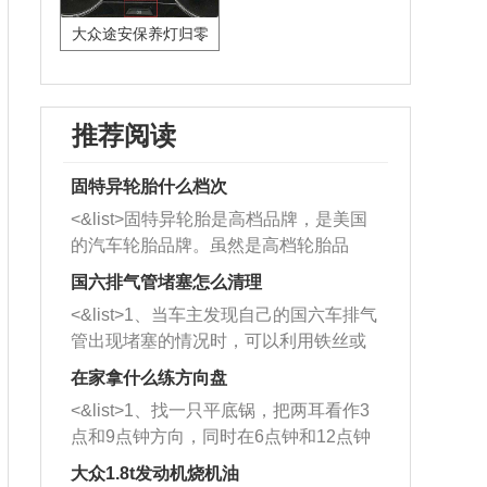
大众途安保养灯归零
推荐阅读
固特异轮胎什么档次
<&list>固特异轮胎是高档品牌，是美国
的汽车轮胎品牌。虽然是高档轮胎品
牌，但是中高低端的轮胎都有生产，这
国六排气管堵塞怎么清理
也是为了更好的开拓市场。
<&list>1、当车主发现自己的国六车排气
管出现堵塞的情况时，可以利用铁丝或
者是细棍，直接将杂物给取出来，如果
在家拿什么练方向盘
堵塞情况比较严重，也可以采取应急措
<&list>1、找一只平底锅，把两耳看作3
施。 <&list>2、直接利用木棍将所有的
点和9点钟方向，同时在6点钟和12点钟
杂物推到排气管里面的位置处，然后将
方向做一个标记。 <&list>2、双手握住
三元催化器拆解开，就可以将堵塞的东
大众1.8t发动机烧机油