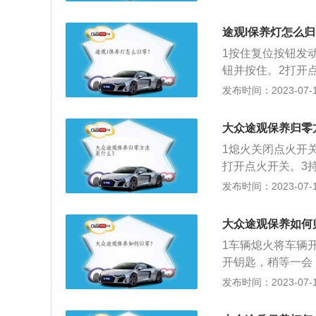
两款发动机的共7款车
m，轴距为2791
途观l保养灯怎么
的至尊旗舰版车型
1按住复位按钮发
度泊车影像以及H
钮并按住。2打开
钮，显示屏出现“S
发布时间：2023-07-17
转动分钟按钮，显
启动发动机将点火开
大众途观保养归零
1熄火关闭点火开
打开点火开关。3
复位模式，松开右
发布时间：2023-07-17
钮，确认复位。
大众途观保养如何
1车辆熄火将车辆
开钥匙，稍等一会
符号消失。3设置
发布时间：2023-07-17