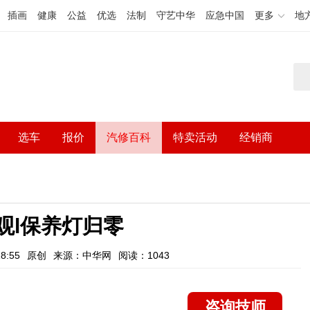
插画
健康
公益
优选
法制
守艺中华
应急中国
更多
地
选车
报价
汽修百科
特卖活动
经销商
观l保养灯归零
8:55
原创
来源：中华网
阅读：1043
咨询技师