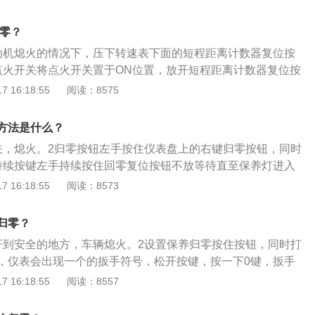
型。途观L的尺寸为长4712mm、宽1839mm、高1673m
mm。途观L标配了ESP车辆稳定系统、前排侧面安全气囊，顶配
归零？
将有着预碰撞安全保护系统、膝部气囊、车道保持系统、360
动机熄火的情况下，压下转速表下面的短程距离计数器复位按
UD抬头显示系统。
点火开关将点火开关置于ON位置，放开短程距离计数器复位按
ERVICE”标志。3扭动分钟按钮拉出时钟上的分钟按钮，往右
 16:18:55
阅读：8575
示屏上出现里程显示。将发动机熄火，提醒信息复位。4再次
关置于ON位置，“SERVICE”标志消失。
方法是什么？
关，熄火。2归零按钮左手按住仪表盘上的右键归零按钮，同时
持续按键左手持续按住回零复位按钮不放等待直至保养灯进入
键。4确定复位松开右键20秒内，按压一次左键时间设置按
 16:18:55
阅读：8573
归零？
开到安全的地方，车辆熄火。2设置保养归零按住按钮，同时打
，仪表会出现一个的扳手符号，松开按键，按一下0键，扳手
成功出现上述现象则说明保养归零已经成功。
 16:18:55
阅读：8557