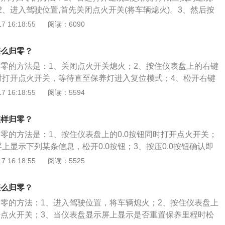
感又显得稳重。2、在动力上，大众途观l采用了1.4T，2.0
、进入驾驶位置,首先关闭点火开关(将车辆熄火)。3、然后按
的大众途观，最大车身功率为186KW，最高车速为208km/h，
”按钮不要松开。4、打开点火开关,此时左手一直按住“0.0”按
 16:18:55
阅读：6090
8S，相比同级别的SUV来说，其实动力性能已经算比较不错，作
示屏上显示是否重置保养里程时,松开“0.0”按钮。以下是对途
的车主来说，其实也是一个不错的选择。在车身配置上，大众
、是大众汽车推出的首款国产智能SUV。2、大众途观l采用了
巡航系统、上坡辅助和自动巡航系统，让车主尽享操控。
怎么归零？
其中2.0T版本的大众途观，最大车身功率为186KW，最高车速为20
灯归零的方法是：1、关闭点火开关熄火；2、按住仪表盘上的右键
为8.8S。
时打开点火开关，等待直至保养灯进入复位模式；4、松开右键
左键菜单按钮确认复位即可。17款途观l车身尺寸是：长4712
 16:18:55
阅读：5594
、高1673mm，轴距为2791mm。17款途观l搭载了1.8t涡轮增压
32kw，最大扭矩是300nm，与其匹配的是7挡双离合变速
怎样归零？
归零的方法是：1、按住仪表盘上的0.0按钮同时打开点火开关；
上显示下列某条信息，松开0.0按钮；3、按压0.0按钮确认即
款中型5门5座suv，其车身尺寸是：长4712mm、宽1839m
 16:18:55
阅读：5525
轴距为2791mm。17款途观l搭载了1.8T涡轮增压发动机和7挡双
率是132千瓦，最大扭矩是300牛米。
怎么归零？
灯归零的方法：1、进入驾驶位置，将车辆熄火；2、按住仪表盘上
打开点火开关；3、当仪表盘显示屏上显示是否重置保养里程时松