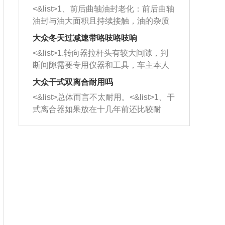
平底锅两耳，然后往左打半圈、一圈、
西取出来。但如果是因为积碳过多引起
<&list>1、前后曲轴油封老化：前后曲轴
一圈半的练习，往右同样也要打相同的
的堵塞，就需要将三元催化器泡在草酸
油封与油大面积且持续接触，油的杂质
圈数。 <&list>3、最后强调要反复练
中进行清洗。 <&list>3、也可以利用清
和发动机内持续温度变化使其密封效果
习，这样就可以形成肌肉记忆，在真实
大众冬天过减速带咯吱咯吱响
洗剂对堵塞的情况得到解决，将清洗剂
逐渐减弱，导致渗油或漏油。<&list>2、
驾驶车辆时，不需要记忆也能打好方
放在燃油箱中，与燃油混合后，车辆启
<&list>1.转向器拉杆头有较大间隙，判
活塞间隙过大：积碳会使活塞环与缸体
向。
动时，就可以和汽油一起进入到燃烧
断间隙需要专用仪器和工具，车主本人
的间隙扩大，导致机油流入燃烧室中，
室，最后形成废气排出，就可以让三元
无法制作，需要将车辆送到修理厂或4s
造成烧机油。<&list>3、机油粘度。使用
大众干式双离合耐用吗
催化器得到清洗，排气管堵塞的情况就
店；<&list>2.车辆半轴套管防尘罩破
机油粘度过小的话，同样会有烧机油现
<&list>总体而言不太耐用。<&list>1、干
能够得到解决。
裂，破裂后会出现漏油现象，使半轴磨
象，机油粘度过小具有很好的流动性，
式离合器如果放在十几年前还比较耐
损严重，磨损的半轴容易损坏，产生异
容易窜入到气缸内，参与燃烧。<&list>
用，但是由于现在的汽车发动机动力输
响；<&list>3.稳定器的转向胶套和球头
4、机油量。机油量过多，机油压力过
出越来越高，使得干式离合器散热不足
老化，一般是使用时间过长造成的。解
大，会将部分机油压入气缸内，也会出
的缺陷也逐渐暴露出来。<&list>2、由于
决方法是更换新的质量好的转向橡胶套
现烧机油。<&list>5、机油滤清器堵塞：
干式双离合的工作环境暴露在空气中，
和球头。
会导致进气不畅，使进气压力下降，形
而离合器的散热也是通离合器罩上面的
成负压，使机油在负压的情况下吸入燃
几个小孔来进行散热。但是在行驶过程
烧室引起烧机油。<&list>6、正时齿轮或
中变速箱需要换挡，就不得不使得离合
链条磨损：正时齿轮或链条的磨损会引
器频繁工作。<&list>3、长时间的低速行
起气阀和曲轴的正时不同步。由于轮齿
驶以及过于频繁的启停，导致离合器的