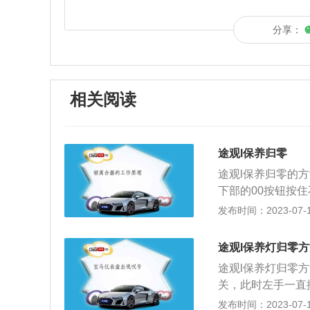
分享：
相关阅读
途观l保养归零
途观l保养归零的
下部的00按钮按
发动车辆；4、当
发布时间：2023-07-17
次按压00按钮确
搭载了1.8T与2
途观l保养灯归零
电子制动力分配及
途观l保养灯归零
功能及TPR胎压
关，此时左手一直按
即可；再次按压0.
发布时间：2023-07-17