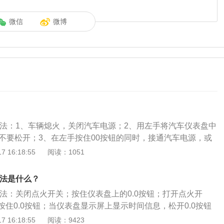
微信
微博
方法：1、车辆熄火，关闭汽车电源；2、用左手将汽车仪表盘中
住不要松开；3、在左手按住00按钮的同时，接通汽车电源，或
看到仪表盘显示屏上显示重置保养里程时，松开00按钮；5、再
 16:18:55
阅读：1051
认清零操作，这样保养里程就归零了。途观L出自于上海大众，
.0T两款发动机的共7款车型，全系标配ESP车身稳定系统、EBD
方法是什么？
ASR牵引力控制，EDS电子差速锁、EPB电子手刹、自动驻车
方法：关闭点火开关；按住仪表盘上的0.0按钮；打开点火开
监测系统。
住0.0按钮；当仪表盘显示屏上显示时间信息，松开0.0按钮
0按钮确认。途观L出自于上海大众，这款车搭载了1.8T与2.0T
 16:18:55
阅读：9423