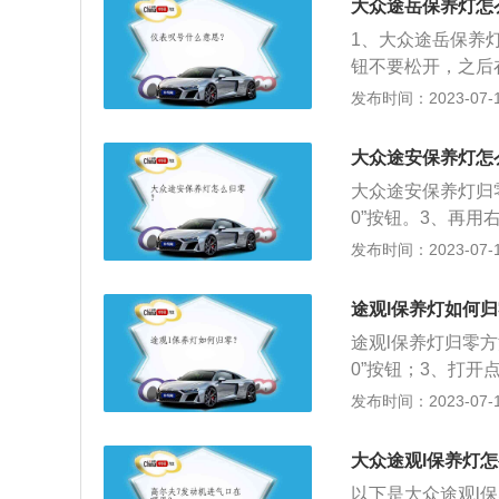
大众途岳保养灯怎
1、大众途岳保养灯
钮不要松开，之后在
次按压“0.0”按
发布时间：2023-07-17
着车辆应该去做保
无法对保养灯进行
大众途安保养灯怎
的保养还是要如期
大众途安保养灯归
期在尘土飞扬或者
0”按钮。3、再用
上显示保养服务的
发布时间：2023-07-17
压“0.0”按钮。
宽高分别是4527m
途观l保养灯如何
系使用了一款1.4
途观l保养灯归零方
米，可以在每分钟5
0”按钮；3、打开
大扭矩。
显示下列某条信息，
发布时间：2023-07-17
次即可）。以下是
V，在外观上，大
大众途观l保养灯
脸，整车车身流线
以下是大众途观l保