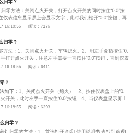
么归零？
归零方法：关闭点火开关，打开点火开关的同时按住“0.0”按
仪表信息显示屏上会显示文字，此时我们松开“0.0”按钮，再
钮确认。（按压一次即可）2、车辆保养：当保养灯亮起时，意味
 16:18:55
阅读：7176
养了。而且有些车型只能够通过车系专用电脑进行操作，手动
归零。车辆的机械寿命虽然比前更加长久。但一些重要零部件
么归零？
而行，以此保证汽车的安全性、经济性和可靠性。如果车辆长
零方法：1、关闭点火开关，车辆熄火。2、用左手食指按住“0.
严寒酷暑等环境，就算保养时间未到也要提前进行车辆维护。
右手打开点火开关，注意左手需要一直按住“0.0”按钮，直到仪表
英文字母，再松开按钮。4、松开后，需要在30秒内，再次按
 16:18:55
阅读：6411
5、保养提示灯归零完成。大众途安的介绍：1、车身尺寸方面：长
m、1829mm、1659mm，轴距为2791mm。2、动力方面：全
归零？
升涡轮增压发动机，最大功率为110千瓦，最大扭矩为250牛
法如下：1、关闭点火开关（熄火）；2、按住仪表盘上的“0.
000转时输出大功率，可以在每分钟1750到3000转时输出最
点火开关，此时左手一直按住“0.0”按钮；4、当仪表盘显示屏上
松开“0.0”按钮即可；5、再次按压“0.0”按钮确认。（按压一
 16:18:55
阅读：6293
有关途观L的简介：1、作为大众汽车推出的首款国产智能SU
众途观l采用大众全新的家族式设计，泪眼前大灯以及U字形前
怎么归零？
显得流畅而又自然，尾部造型也采用了大众经典而又耐看的造
养灯归零的方法：1、首选打开途观L使用说明书,查找到途观l