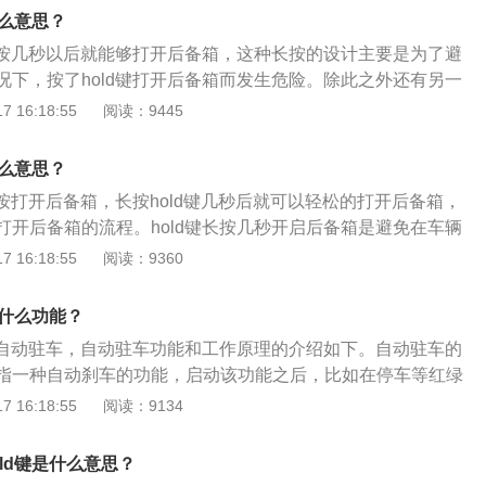
能在冬天和夏天时可以提前调整车内的温度。
启动汽车，不仅可以节省时间，还能提升用车的舒适度。
什么意思？
是长按几秒以后就能够打开后备箱，这种长按的设计主要是为了避
况下，按了hold键打开后备箱而发生危险。除此之外还有另一
发动机，在远程距离内，按住hold键2至3秒，汽车会自动启
 16:18:55
阅读：9445
天和夏天时可以提前调整车内温度。汽车钥匙上除了开锁、上
外，有些车型的车钥匙还增设了红色按钮，按一下这个按键，
什么意思？
声以及双闪，方便车主快速寻车。
长按打开后备箱，长按hold键几秒后就可以轻松的打开后备箱，
打开后备箱的流程。hold键长按几秒开启后备箱是避免在车辆
ld键打开后备箱发生危险。有些汽车的hold键还是远程启动发
 16:18:55
阅读：9360
距离内按住2至3秒，汽车自动启动。汽车钥匙的工作方式按其
类：主动工作方式、被动工作方式和线圈感应方式。主动工作
是什么功能？
车身电子模块和车身控制模块来控制车门。线圈感应工作方式
思是自动驻车，自动驻车功能和工作原理的介绍如下。自动驻车的
芯片置于钥匙内，在开锁的过程中，通过车身的射频收发器验
指一种自动刹车的功能，启动该功能之后，比如在停车等红绿
决定是否可以发动引擎。被动工作方式是当车主进入钥匙系统
用拉手刹，避免使用手刹或电子手刹而简化操作，自动挡车型
 16:18:55
阅读：9134
要手触及车门把手，其携带的身份识别“钥匙”就会接收到汽车
N、D到P来回切换。自动驻车工作原理：自动驻车功能通过坡
这个信号与“钥匙”中保存的身份识别信息一致，“钥匙”将被唤
给出准确的驻车力，在起动时，驻车控制单元通过离合器距离
ld键是什么意思？
合速度传感器，油门踏板传感器等提供的信息通过计算，当驱