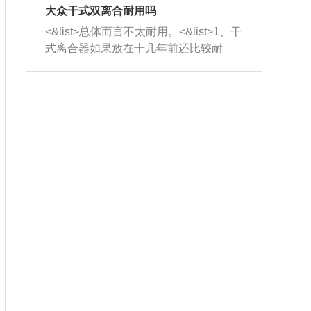
室，最后形成废气排出，就可以让三元
无法制作，需要将车辆送到修理厂或4s
造成烧机油。<&list>3、机油粘度。使用
大众干式双离合耐用吗
催化器得到清洗，排气管堵塞的情况就
店；<&list>2.车辆半轴套管防尘罩破
机油粘度过小的话，同样会有烧机油现
<&list>总体而言不太耐用。<&list>1、干
能够得到解决。
裂，破裂后会出现漏油现象，使半轴磨
象，机油粘度过小具有很好的流动性，
式离合器如果放在十几年前还比较耐
损严重，磨损的半轴容易损坏，产生异
容易窜入到气缸内，参与燃烧。<&list>
用，但是由于现在的汽车发动机动力输
响；<&list>3.稳定器的转向胶套和球头
4、机油量。机油量过多，机油压力过
出越来越高，使得干式离合器散热不足
老化，一般是使用时间过长造成的。解
大，会将部分机油压入气缸内，也会出
的缺陷也逐渐暴露出来。<&list>2、由于
决方法是更换新的质量好的转向橡胶套
现烧机油。<&list>5、机油滤清器堵塞：
干式双离合的工作环境暴露在空气中，
和球头。
会导致进气不畅，使进气压力下降，形
而离合器的散热也是通离合器罩上面的
成负压，使机油在负压的情况下吸入燃
几个小孔来进行散热。但是在行驶过程
烧室引起烧机油。<&list>6、正时齿轮或
中变速箱需要换挡，就不得不使得离合
链条磨损：正时齿轮或链条的磨损会引
器频繁工作。<&list>3、长时间的低速行
起气阀和曲轴的正时不同步。由于轮齿
驶以及过于频繁的启停，导致离合器的
或链条磨损产生的过量侧隙，使得发动
温度不断升高，而低速行驶时空气流动
机的调节无法实现：前一圈的正时和下
效率不高，无法将离合器中的热量有效
一圈可能就不一样。当气阀和活塞的运
的带走，导致离合器内部的温度不断升
动不同步时，会造成过大的机油消耗。
高，加速离合器的磨损。
解决方法：更换正时齿轮或链条。<&list
>7、内垫圈、进风口破裂：新的发动机
设计中，经常采用各种由金属和其他材