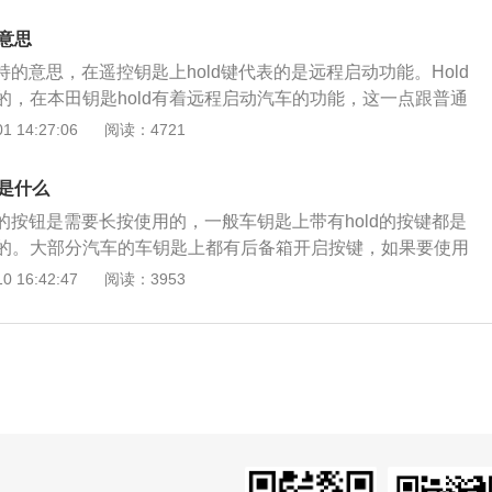
门跟尾门都会被锁上或是打开，遥控发射器解锁车门30秒内没
会自动重新锁止。而带着钥匙靠近车门外把手80厘米的半径内
么意思
无需其他操作。另外当钥匙还插在点火开关上或是还放在车内
保持的意思，在遥控钥匙上hold键代表的是远程启动功能。Hold
是没有办法被锁止的。
的，在本田钥匙hold有着远程启动汽车的功能，这一点跟普通
它除了有开锁车门的功能之外，还有远程启动功能，在不同的
 14:27:06
阅读：4721
启动功能有所不同，具体要根据车型去了解功能存在的差异，
围内，支持远程启动这个操作为车主提供了很多便利，操作起来也
思是什么
冷时，远程启动可以提前启动热车节省时间，而且只有在停车
d的按钮是需要长按使用的，一般车钥匙上带有hold的按键都是
，这样可以避免在车辆行驶中按了hold键打开后备箱发生危险
的。大部分汽车的车钥匙上都有后备箱开启按键，如果要使用
箱，那需要长按后备箱开启按键，这样后备箱盖才会打开。这
 16:42:47
阅读：3953
行驶过程中误操作而将后备箱盖打开的。如果行驶过程中误操
了，那可能会导致事故。hold的意思是保持，握住，如果车内
有这个单词，那一般也是需要长按的。有很多车都会配备autoh
功能是在等红灯或堵车时使用的，这个功能就是在停车后自动拉上
。如果大家对车内的一些按键功能不是很清楚，建议大家仔细
可以快速熟悉车上的功能，并且也可以了解自己的爱车。在平
说明书放在副驾驶的手套箱内，这样有什么不明白的问题可以
遥控钥匙时，要尽量避免远距离遥控，这样可以节省电量。遥