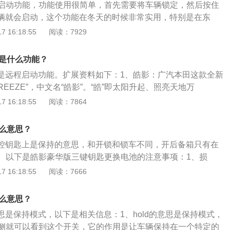
启动功能，功能使用很简单，首先需要将车辆锁定，然后按住
时自动释放驻车制动，从而使汽车能够平稳起步。
，车辆就会启动，这个功能在冬天的时候非常实用，特别是在东
热车的作用。以下是扩展资料：车钥匙HOLD键车钥匙HOLD
 16:18:55
阅读：7929
内的温度，冬天可以提前暖好车，可以让发动机在上车前，温
而避免了原地怠速等待，或者温度低导致发动机磨损等问题；
键是什么功能？
自动定时的功能，一旦超出时间没开启车门锁，汽车发动机会
d键是远程启动功能。扩展资料如下：1、皓影：广汽本田这款全新
REEZE”，中文名“皓影”。“皓”即太阳升起、照亮天地万
来的神秘反差感。BREEZE则代指全新风向。皓影BREEZE，
 16:18:55
阅读：7864
缚，如同清晨伊始的太阳，照亮天地，也照亮新的开始，照亮
”迎着朝阳穿行而过，犹如光和影让街道熠熠生辉，亦犹如新鲜
什么意思？
造全新风景。2、广汽本田：本田公司在80年代成立了商标设
在遥控钥匙上是保持的意思，和开锁和锁车不同，开后备箱只有在
世界各地的2500多件设计图稿中，确定了现在的三弦音箱式商
。以下是皓影豪华版三键钥匙更换电池的注意事项：1、损
H”，图案中的H是“本田”拼音Honda的第一个字母。这个标志
可能损坏轿车钥匙。2、不符规定：使用不合适或不符合规定
 16:18:55
阅读：7666
职工完美和经营坚实的特点，同时还有紧张感和可以放松一下
车钥匙。购买新电池时应该注意其电压，尺寸及规格。3、务
本田的标志是将中文的“广州”二字与本田标志结合而成。
电池：因自行更换电池而导致钥匙损坏不属于质量担保范围。
什么意思？
意思是保持模式，以下是相关信息：1、hold的意思是保持模式，
侧就可以看到这个开关，它的作用是让车辆保持在一个特定的