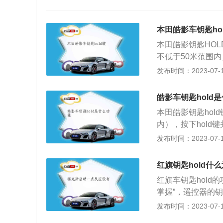
本田皓影车钥匙ho
本田皓影钥匙HO
不低于50米范围内
之外，钥匙HOL
发布时间：2023-07-17
开后备箱。但是只
程中按了hold
皓影车钥匙hold
的流程。车钥匙H
本田皓影钥匙hol
让发动机在我们上
内），按下hold
低导致发动机磨损
还有开启后备箱的
发布时间：2023-07-17
开启车门锁，汽车
有在停车后才能开
启并设置好空调的
启后备箱发生危险
时，车内不会太燥
红旗钥匙hold什
d键可以提前调整
用车的舒适度。
红旗车钥匙hold
前，温度就达到正
掌握”，遥控器的
问题；同时远程启
车后再操作。避免
发布时间：2023-07-17
动机会自动关闭。
外，hold键还有
度，让车内的温度