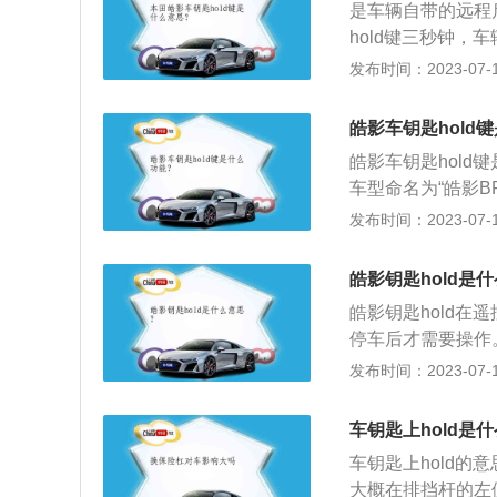
是车辆自带的远程
动力大于行驶阻力
hold键三秒钟
北，可以起到提前
发布时间：2023-07-17
键可以提前调整车
度就达到正常，从
皓影车钥匙hold
同时远程启动具有
皓影车钥匙hol
自动关闭。
车型命名为“皓影B
物；“影”意指光带
发布时间：2023-07-17
打破常规，破除束
新的方向。“皓影
皓影钥匙hold是
锐利的风穿过，创
皓影钥匙hold
计研究组，从来自
停车后才需要操作
标，也就是带框的“
坏：电池更换不当
发布时间：2023-07-17
体现出技术创新，
的电池可能损坏轿
的轻松感。而广州
必按正确方法安装
车钥匙上hold是
车钥匙上hold的
大概在排挡杆的左