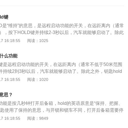
ld键
LD是“维持”的意思，是远程启动功能的开关，在远距离内（通常
），按下HOLD键并持续2-3秒以后，汽车就能够启动了。除此
D还有开启后备箱的功能，有的印着后备箱的图案，长按可以打
 16:18:55
阅读：1025
有在停车后才能开启后备箱，这样不仅可以防止车辆在驾驶过
键开启后备箱发生危险，同时也简化了人们开车门后再打开后备箱
是什么功能
OLD键可以提前调整车内的温度，冬天可以提前暖好车，可以
d键是远程启动功能的开关，在远距离内（通常不低于50米范围
车前，温度就达到正常，从而避免了原地怠速等待，或者温度
键并持续2到3秒以后，汽车就能够启动了。除此之外，钥匙hold
等问题；同时远程启动具有自动定时的功能，一旦超出时间没
功能，有的印着后备箱的图案，长按可以打开后备箱，但是只
 16:18:55
阅读：1020
发动机会自动关闭。夏天开车时，可以先远距离启动车辆，开
启后备箱，这样不仅可以防止车辆在驾驶过程中按了hold键开
温度，让车内的温度提前降低下来，这样，等我们进入车内
，同时也简化了人们开车门后再打开后备箱的流程。车钥匙hol
热。用HOLD键远程启动汽车，不仅可以节省时间，还能提升
么意思？
车内的温度，冬天可以提前暖好车，可以让发动机在我们上车
的功能是按几秒钟打开后备箱，hold的英语原意是“保持、把握、
常，从而避免了原地怠速等待，或者温度低导致发动机磨损等
钥匙使用了保持的意思，与开锁和锁车不同，打开后备箱需要停
动具有自动定时的功能，一旦超出时间没开启车门锁，汽车发
在车辆行驶的过程中按下hold键，导致后备箱打开的危险。此
 16:18:55
阅读：9849
夏天开车时，可以先远距离启动车辆，开启并设置好空调的温
另一个功能是远程启动引擎按钮。远距离按2~3秒的话，车就会
提前降低下来，这样，等我们进入车内时，车内不会太燥热。