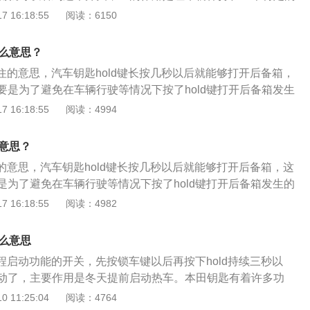
动档那样驾驶我们的汽车，比如说车子行驶在三档上，按下hol
 16:18:55
阅读：6150
将显示）这时车子将只在三档上行驶。2、除此之外，还有另一
键不是后备箱开启键，而是远程启动发动机按钮。在远程距离内，
什么意思？
车自动启动。
按住的意思，汽车钥匙hold键长按几秒以后就能够打开后备箱，
要是为了避免在车辆行驶等情况下按了hold键打开后备箱发生
上通常是三个键，分别是开锁、上锁以及开启后备箱。有些车
 16:18:55
阅读：4994
这三个键还增设了红色按钮，这个红色按钮上还标识了喇叭的
anic的字样，术语上是寻车键，一般是小范围区域内找不到自
么意思？
一下这个按键车辆就会发出喇叭声以及双闪，方便车主快速的
住的意思，汽车钥匙hold键长按几秒以后就能够打开后备箱，这
是为了避免在车辆行驶等情况下按了hold键打开后备箱发生的
通常是三个键，分别是开锁、上锁以及开启后备箱。有些车型
 16:18:55
阅读：4982
三个键还增设了红色按钮，这个红色按钮上还标识了喇叭的图
nic的字样，术语上是寻车键，一般是小范围区域内找不到自己
什么意思
下这个按键，车辆就会发出喇叭声以及双闪，方便车主快速地
远程启动功能的开关，先按锁车键以后再按下hold持续三秒以
动了，主要作用是冬天提前启动热车。本田钥匙有着许多功
是其中的远程启动功能。当我们按下遥控器上的锁止或是解锁按钮
 11:25:04
阅读：4764