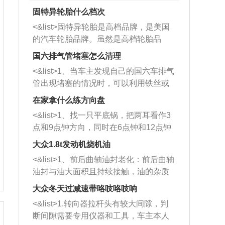
固特异轮胎什么档次
<&list>固特异轮胎是高档品牌，是美国
的汽车轮胎品牌。虽然是高档轮胎品
牌，但是中高低端的轮胎都有生产，这
国六排气管堵塞怎么清理
也是为了更好的开拓市场。
<&list>1、当车主发现自己的国六车排气
管出现堵塞的情况时，可以利用铁丝或
者是细棍，直接将杂物给取出来，如果
在家拿什么练方向盘
堵塞情况比较严重，也可以采取应急措
<&list>1、找一只平底锅，把两耳看作3
施。 <&list>2、直接利用木棍将所有的
点和9点钟方向，同时在6点钟和12点钟
杂物推到排气管里面的位置处，然后将
方向做一个标记。 <&list>2、双手握住
三元催化器拆解开，就可以将堵塞的东
大众1.8t发动机烧机油
平底锅两耳，然后往左打半圈、一圈、
西取出来。但如果是因为积碳过多引起
<&list>1、前后曲轴油封老化：前后曲轴
一圈半的练习，往右同样也要打相同的
的堵塞，就需要将三元催化器泡在草酸
油封与油大面积且持续接触，油的杂质
圈数。 <&list>3、最后强调要反复练
中进行清洗。 <&list>3、也可以利用清
和发动机内持续温度变化使其密封效果
习，这样就可以形成肌肉记忆，在真实
大众冬天过减速带咯吱咯吱响
洗剂对堵塞的情况得到解决，将清洗剂
逐渐减弱，导致渗油或漏油。<&list>2、
驾驶车辆时，不需要记忆也能打好方
放在燃油箱中，与燃油混合后，车辆启
<&list>1.转向器拉杆头有较大间隙，判
活塞间隙过大：积碳会使活塞环与缸体
向。
动时，就可以和汽油一起进入到燃烧
断间隙需要专用仪器和工具，车主本人
的间隙扩大，导致机油流入燃烧室中，