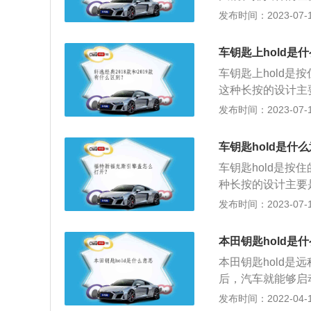
档位范围上，像手
发布时间：2023-07-17
d开关（仪表板上
个功能，hold
车钥匙上hold是
按住2-3秒钟，汽
车钥匙上hold是
这种长按的设计主
的危险。汽车钥匙
发布时间：2023-07-17
型的车钥匙上除了
图示，上面印着P
车钥匙hold是什
己车子的时候，按
车钥匙hold是按
寻车。
种长按的设计主要
危险。汽车钥匙上
发布时间：2023-07-17
的车钥匙上除了这
示，上面印着Pa
本田钥匙hold是
车子的时候，按一
本田钥匙hold是
寻车。
后，汽车就能够启
能，而hold只
发布时间：2022-04-10