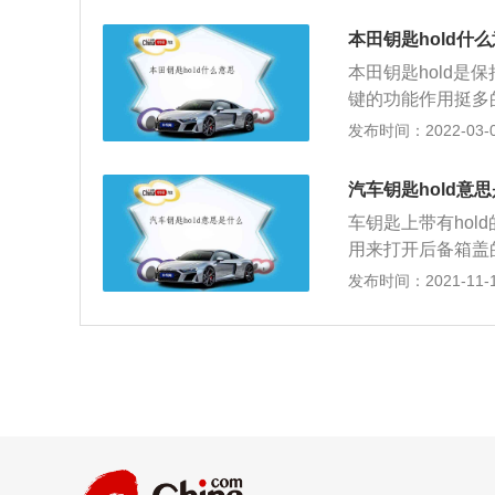
的时候，所有的车
有打开的话，车门
本田钥匙hold什
车门就能直接打开
本田钥匙hold是
的话，车门跟尾门
键的功能作用挺多
的开锁锁车不同，
发布时间：2022-03-01
车型上，它的一键
hold在一定范
汽车钥匙hold意
很简单，在天气寒
车钥匙上带有hol
后才能打开后备箱
用来打开后备箱盖
遥控钥匙解锁后备
发布时间：2021-11-10
个设计是为了防止
作将后备箱盖打开
的一些其他按键上
old功能，这个
手刹让汽车停稳的
阅读说明书，这样
时用车时，建议将
随时翻阅。在使用