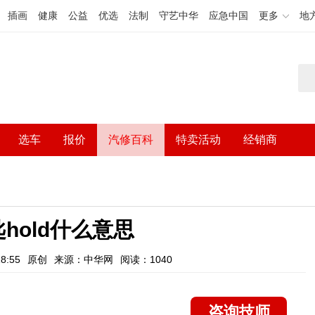
插画
健康
公益
优选
法制
守艺中华
应急中国
更多
地
选车
报价
汽修百科
特卖活动
经销商
hold什么意思
8:55
原创
来源：中华网
阅读：1040
咨询技师