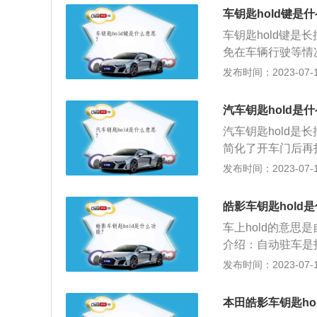
自动启动。这个功
用hold键远程
车钥匙hold键是
车钥匙hold键
免在车辆行驶等情
个功能，即远程启动
发布时间：2023-07-17
动，这个功能在冬
锁以及开启后备箱
汽车钥匙hold是
车辆就会发出喇叭
汽车钥匙hold是
简化了开车门后再
行驶等工况下按ho
发布时间：2023-07-17
动机按钮，在远程
使用方法可分为三
皓影车钥匙hold
方式的原理是通过
车上hold的意
主要通过将加密的
介绍：自动驻车是
证钥匙是否匹配来
灯的时候，可以不
发布时间：2023-07-17
的感应区域内，只
也不用频繁的D到
发送的低频信号，
度传感器由控制器
醒。
本田皓影车钥匙ho
传感器，离合器捏