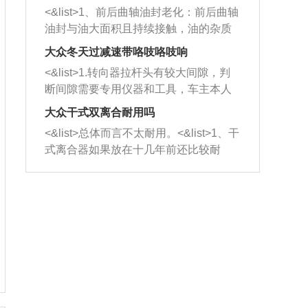
平底锅两耳，然后往左打半圈、一圈、
西取出来。但如果是因为积碳过多引起
<&list>1、前后曲轴油封老化：前后曲轴
一圈半的练习，往右同样也要打相同的
的堵塞，就需要将三元催化器泡在草酸
油封与油大面积且持续接触，油的杂质
圈数。 <&list>3、最后强调要反复练
中进行清洗。 <&list>3、也可以利用清
和发动机内持续温度变化使其密封效果
习，这样就可以形成肌肉记忆，在真实
大众冬天过减速带咯吱咯吱响
洗剂对堵塞的情况得到解决，将清洗剂
逐渐减弱，导致渗油或漏油。<&list>2、
驾驶车辆时，不需要记忆也能打好方
放在燃油箱中，与燃油混合后，车辆启
<&list>1.转向器拉杆头有较大间隙，判
活塞间隙过大：积碳会使活塞环与缸体
向。
动时，就可以和汽油一起进入到燃烧
断间隙需要专用仪器和工具，车主本人
的间隙扩大，导致机油流入燃烧室中，
室，最后形成废气排出，就可以让三元
无法制作，需要将车辆送到修理厂或4s
造成烧机油。<&list>3、机油粘度。使用
大众干式双离合耐用吗
催化器得到清洗，排气管堵塞的情况就
店；<&list>2.车辆半轴套管防尘罩破
机油粘度过小的话，同样会有烧机油现
<&list>总体而言不太耐用。<&list>1、干
能够得到解决。
裂，破裂后会出现漏油现象，使半轴磨
象，机油粘度过小具有很好的流动性，
式离合器如果放在十几年前还比较耐
损严重，磨损的半轴容易损坏，产生异
容易窜入到气缸内，参与燃烧。<&list>
用，但是由于现在的汽车发动机动力输
响；<&list>3.稳定器的转向胶套和球头
4、机油量。机油量过多，机油压力过
出越来越高，使得干式离合器散热不足
老化，一般是使用时间过长造成的。解
大，会将部分机油压入气缸内，也会出
的缺陷也逐渐暴露出来。<&list>2、由于
决方法是更换新的质量好的转向橡胶套
现烧机油。<&list>5、机油滤清器堵塞：
干式双离合的工作环境暴露在空气中，
和球头。
会导致进气不畅，使进气压力下降，形
而离合器的散热也是通离合器罩上面的
成负压，使机油在负压的情况下吸入燃
几个小孔来进行散热。但是在行驶过程
烧室引起烧机油。<&list>6、正时齿轮或
中变速箱需要换挡，就不得不使得离合
链条磨损：正时齿轮或链条的磨损会引
器频繁工作。<&list>3、长时间的低速行
起气阀和曲轴的正时不同步。由于轮齿
驶以及过于频繁的启停，导致离合器的