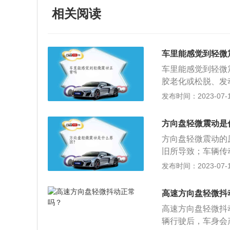
相关阅读
车里能感觉到轻微
车里能感觉到轻微
胶老化或松脱、发
松动。具体原因及
发布时间：2023-07-17
换一套发动机机脚
作导致发动机抖动
方向盘轻微震动是
的，发动机进气是
方向盘轻微震动的
洁；4、积碳严重
旧所导致；车辆传
过多，都会导致车
动机和变速箱的固
发布时间：2023-07-17
定不稳或松动导致
时方向盘震动，要
中，如果感觉到车
的螺栓是否松动；
到使车辆震动的原
高速方向盘轻微抖
向盘打死时也会出
高速方向盘轻微抖
气阻（机械式）。
辆行驶后，车身会
显的晃动感，这种