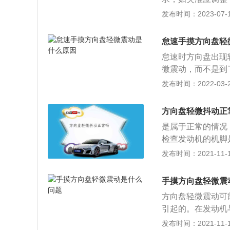
大，如变形应更换
发布时间：2023-07-17
部件。方向盘是汽
驶员作用到转向盘
怠速手摸方向盘轻
轮之间引入的齿轮
怠速时方向盘出现
微震动，而不是到
低，因为现在的车
发布时间：2022-03-24
的抖动的可能性非
出现了的话，可以
方向盘轻微抖动正
发动机经过长时间
是属于正常的情况
好还是去4S店检
检查发动机的机脚
了问题要及时进行
发布时间：2021-11-10
过方向盘去控制车
盘，三幅方向盘和
手摸方向盘轻微震
过后期的发展已经
方向盘轻微震动可
是需要正常保养的
引起的。在发动机
机脚垫可以避免发
发布时间：2021-11-10