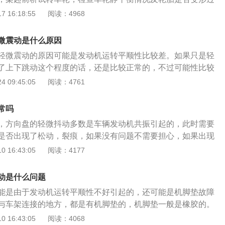
；2、更换刹车盘、刹车片；3、送专业维修点检查，更换损坏
 16:18:55
阅读：4968
车、轮船、飞机等的操纵行驶方向的轮状装置，其功能是将驾
边缘上的力转变为转矩后传递给转向轴。方向盘在驾驶员与车
微震动是什么原因
系统操作灵活，很好地隔绝了来自道路的剧烈震动。
轻微震动的原因可能是发动机运转平顺性比较差。如果只是轻
了上下跳动这个程度的话，还是比较正常的，不过可能性比较
辆设计已经非常的先进和科学，方向盘和其他零部件共振造成
 09:45:05
阅读：4761
常小，如果之前没有出现过方向盘轻微震动，在某段时间突然
考虑改变自己的驾驶习惯，可能是长时间的驾驶习惯差，导致
常吗
的过度磨损开始运行不顺畅。如果震动达到了不适的程度，最
，方向盘的轻微抖动多数是车辆发动机共振引起的，此时需要
修。
是否出现了松动，裂痕，如果没有问题不需要担心，如果出现
维修。机动车的方向盘是属于车辆非常重要的配置，是可以通
 16:43:05
阅读：4177
辆的方向的。方向盘有很多种类分别是单幅方向盘，双幅方向
四幅方向盘，在这里面单幅方向盘是属于早期车辆使用的，经
动是什么问题
发展为三幅方向盘和四幅方向盘，方向盘在日常使用的时候也
能是由于发动机运转平顺性不好引起的，还可能是机脚垫故障
。
与车架连接的地方，都是有机脚垫的，机脚垫一般是橡胶的。
动机的震动直接传递到车身上，这样会提高车子的舒适性。橡
 16:43:05
阅读：4068