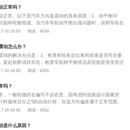
再用车舵来驾驶汽车。方向盘这种新设计便应运而生，它在驾
象。2、动平衡：如果车轮的动平衡出现了问题，在高速行驶
动正常吗？
入的齿轮系统操作灵活，很好地隔绝了来自道路的剧烈振动。
子出现方向盘抖动现象。轮圈在生产时每个部分的重量并不是
向盘系统还能为驾驶者带来一种与道路亲密无间的感受。
动正常。以下是汽车方向盘震动的具体原因：1、动平衡问
生产时每个部分的重量也不是完全相同。当轮胎被安装到轮圈
轮胎和轮毂组成。当汽车车轮动平衡出现问题时，说明车轮在
部分的重量也不是完全相同，这样就需要对车轮做动平衡。在
平衡的状态。当动平衡数据出现问题，车轮的旋转中心就会产
 16:18:55
阅读：6534
会将车轮上比较轻的地方贴上配重铅块，这样就能避免在高速
产生抖动，进而影响到方向盘上。2、轮毂问题。如果汽车在
常抖动现象。
受过冲击，导致轮毂已经变形。由于轮毂的变形，也会导致车
震动怎么办？
动，进而出现方向盘抖动情况。3、底盘部件问题。一般出现
震动的解决办法是：1、检查前轮各定位角和前束是否符合要
较差车子上。由于事故时撞击对底盘部件造成影响，也会出现
，架起前桥试转车轮，检查车轮静平衡情况及轮胎是否变形过
；2、更换刹车盘、刹车片；3、送专业维修点检查，更换损坏
 16:18:55
阅读：6355
车、轮船、飞机等的操纵行驶方向的轮状装置，其功能是将驾
边缘上的力转变为转矩后传递给转向轴。方向盘在驾驶员与车
常吗？
系统操作灵活，很好地隔绝了来自道路的剧烈震动。
常，一般轻微的右偏可不必在意，因考虑到道路设计因素所
计时都有百分之5的自由行程，在该方向偏差属于正常范围。
要检查两侧的胎压是否平衡，还有就是车辆轮胎的磨损程度，
 16:18:55
阅读：5602
、转向系统出现问题。方向盘是汽车、轮船、飞机等的操纵行
，其功能是将驾驶员作用到转向盘边缘上的力转变为转矩后传
动是什么原因？
由骨架、发泡和主驾驶气囊DAB对应的安装卡扣或螺钉孔等构