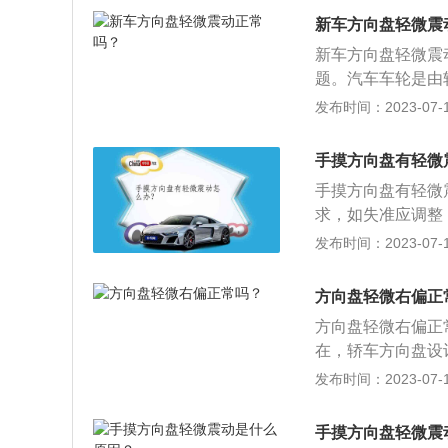
驶员根本没有办法
面是否存在破损现
新车方向盘轻微震
驶员与车轮之间引
时也可能会导致车
不仅如此，好的方
新车方向盘轻微震
完全相同，轮胎在
题。汽车车轮是由
上之后，车轮每个
高速行驶时并不是
发布时间：2023-07-17
做动平衡时，技师
生偏移，导致车轮
行驶时车轮出现异
之前行驶时轮毂遭
手摸方向盘有轻微
轮在行驶中产生抖
手摸方向盘有轻微
在事故后修复状态
求，如失准应调整
方向盘抖动情况。
大，如变形应更换
发布时间：2023-07-17
部件。方向盘是汽
驶员作用到转向盘
方向盘轻微右偏正
轮之间引入的齿轮
方向盘轻微右偏正
在，轿车方向盘设
如跑偏严重，首先
发布时间：2023-07-17
可能是前轮外倾角
驶方向的轮状装置
手摸方向盘轻微震
递给转向轴，主要