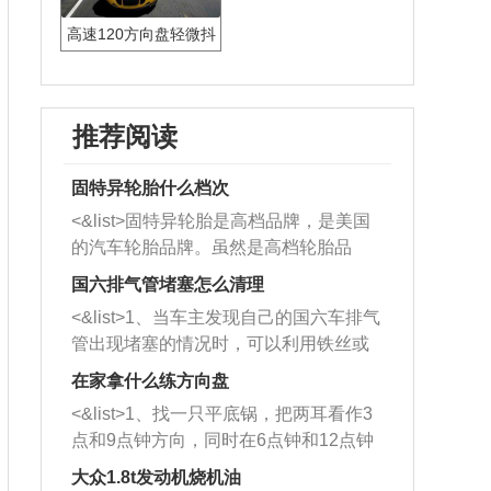
高速120方向盘轻微抖
动正常吗
推荐阅读
固特异轮胎什么档次
<&list>固特异轮胎是高档品牌，是美国
的汽车轮胎品牌。虽然是高档轮胎品
牌，但是中高低端的轮胎都有生产，这
国六排气管堵塞怎么清理
也是为了更好的开拓市场。
<&list>1、当车主发现自己的国六车排气
管出现堵塞的情况时，可以利用铁丝或
者是细棍，直接将杂物给取出来，如果
在家拿什么练方向盘
堵塞情况比较严重，也可以采取应急措
<&list>1、找一只平底锅，把两耳看作3
施。 <&list>2、直接利用木棍将所有的
点和9点钟方向，同时在6点钟和12点钟
杂物推到排气管里面的位置处，然后将
方向做一个标记。 <&list>2、双手握住
三元催化器拆解开，就可以将堵塞的东
大众1.8t发动机烧机油