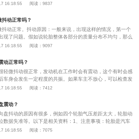
否可靠，支撑脚是否可靠，机器脚垫是否开裂，螺钉是否松
 16:18:55
阅读：9837
即可。车辆传动系统造成：如果汽车车速在80-90km/h左右出
螺钉是否松动等。2、驾驶时，方向盘会抖动。如果车速不
车速超过90km/h的时候又恢复正常。这种情况因为车辆传动系
动，这种情况主要是由于轮胎在日常使用中由于摩擦、碰撞或
查前轮各定位角和前束是否符合要求,如失准应调整;架起前桥试
微抖动正常吗？
更换轮胎。3、如果车速在80-90km/h左右，方向盘会抖动，
静平衡情况及轮胎是否变形过大,如变形应更换。踩刹车时用力
轻微抖动正常。抖动原因：一般来说，出现这样的情况，第一个
m/h时，方向盘会恢复正常。这种情况主要是由车辆传动系统引起
向盘抖动出现在行驶中刹车的时候，可能是踩刹车时用力猛、
出现了问题。假如说轮胎整体各部分的质量分布不均匀，那么
角度和前束是否符合要求。如果它们不对齐，则应进行调整；
刹车片过热,遇冷变形,引起方向盘抖动。一般在更换刹车盘、刹
的时候，车辆就会呈现不平衡的状态。轮胎之所以会出现问
 16:18:55
阅读：9097
车轮。检查车轮静平衡，轮胎是否变形过大。如果变形，则更
得到解决。如若不是上述故障还可以检查发动机和变速箱的固定
衡的铅块脱落、轮胎补胎、钢圈修复过大以及轮胎气压不一致
撑脚是否可靠、机脚垫是否裂纹、螺丝是否松动、方向机固定
现不平衡的状态之后，就会导致方向盘出现抖动的情况。如果
震动正常吗？
那么就需要对汽车轮胎进行四轮定位和动平衡，如果有必要，
很轻微抖动很正常，发动机在工作时会有震动，这个有时会感
胎。车辆刚刚做完四轮定位以及动平衡，还是出现了这样的问
后车身会发生一定程度的共振。如果车主不放心，可以检查发
是前下摆臂的胶套出现了老化开裂。而开裂会带来结构之间的
定支架是否可靠、支撑脚是否可靠、机脚垫是否裂纹、螺丝是
 16:18:55
阅读：7412
间的旷量在低速的时候对于车辆的影响并不大，但是如果车辆
定螺丝是否松动等。以下是跑高速注意事项：1、注意休息：
就会有较大的影响，最为直观的感受就是方向盘产生了抖动。
过程中都需要注意休息，行驶之前要有充足的睡眠，为行车做
前悬挂件之间的松动或者老化，从而导致高速行驶的时候，车
盘震动？
过程中感到困，可以到服务区休息一会儿，切勿强忍睡意继续
。方向盘介绍：汽车、轮船、飞机等的操纵行驶方向的轮状装
向盘抖动的原因有很多，例如四个轮胎气压差距太大，轮胎动
用灯光：合理使用远近灯光，在没有隔离带的时候，要切换近
驶员作用到转向盘边缘上的力转变为转矩后传递给转向轴。最
位数据失准等。以下是相关资料：1、注意事项：轮胎是汽车
距：高速对驾驶员的视野和反应能力有一定的影响，因此要保
控制驾驶。把汽车行驶中产生的剧烈振动传递给驾驶者，增加
的部件，轮胎对于行驶安全性和行驶稳定性非常重要。建议车
 16:18:55
阅读：7075
有足够的制动距离。4、行车前检查汽车：在行驶前对汽车的
。当发动机被改为安装在车头部位之后，由于重量的增加，驾
途路段之前，要检查好轮胎的气压，并且还要检查一下轮胎表
液、胎压等做一个整体的检查，以免在行驶的时候发生故障。