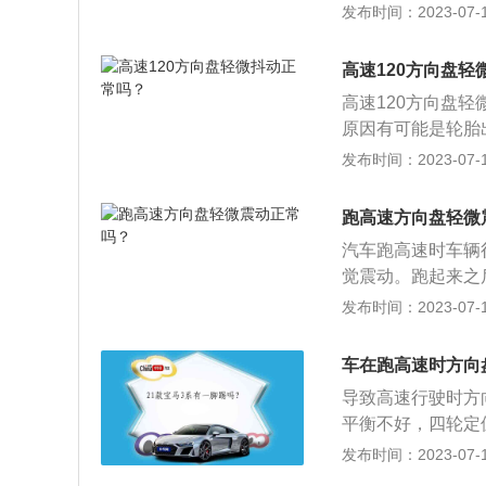
速箱的固定支架是
发布时间：2023-07-17
形所导致,更换轮胎
动，转向机的固定
现方向盘抖动，而
高，车身有明显晃
统造成，必须要检
高速120方向盘轻
老化而变形造成的。
转车轮,检查车轮
高速120方向盘
当车速超过90k
猛、频繁：如果方
原因有可能是轮胎
的。检查前轮定位
频繁导致刹车盘、
一旦轮胎高速运转
发布时间：2023-07-17
安装前桥并试运行
车片后,症状即可
题，可能是因为平
换。
支架是否可靠、支
等造成。而车辆出
跑高速方向盘轻微
螺丝是否松动等。
出现这样的情况，
汽车跑高速时车辆
还需要更换汽车轮
觉震动。跑起来之
题，那么很有可能
动机和变速箱的固
发布时间：2023-07-17
旷量，这个结构之
否松动、方向机固
以高速行驶，那么
在行驶前和行驶的
此外，也有可能是
车在跑高速时方向
好准备，在行驶的
辆方向盘出现抖动
导致高速行驶时方
驾驶。2、合理使
置。其功能是将驾
平衡不好，四轮定
光灯。3、保持车
初的汽车是用舵来
上唯一与地面接触
发布时间：2023-07-17
持车距，确保自己
其控制方向的难度
友们在跑高速或长
灯光、机油、冷却