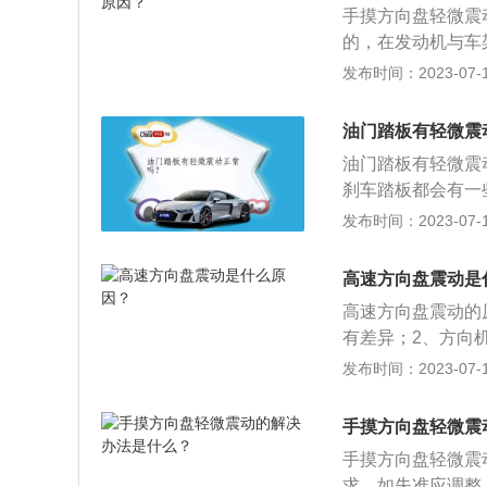
手摸方向盘轻微震
成。
的，在发动机与车
的震动直接传递到
发布时间：2023-07-17
现老化变硬现象，
到车身上，手摸方
油门踏板有轻微震
性不是很好，在运
油门踏板有轻微震
刹车踏板都会有一
动机的机脚垫损坏
发布时间：2023-07-17
发动机与车架的连
避免发动机的震动
高速方向盘震动是
胶机脚垫老化后会
高速方向盘震动的
有差异；2、方向
胎的动平衡，保养
发布时间：2023-07-17
车轮是由轮胎、轮
的质量分布不可能
手摸方向盘轻微震
态，造成车辆在行
手摸方向盘轻微震
查。
求，如失准应调整