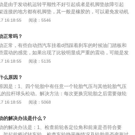
动是由于发动机运转平顺性不好引起或者是机脚垫故障引起
架连接的地方都有机脚垫，其一般是橡胶的，可以避免发动机
车身上，这样会提高车子的舒适性。橡胶制品长时间使用会出
 16:18:55
阅读：5546
甚至还可能会断裂，当机脚垫老化后，发动机的震动就会传递
向盘时就会感受到方向盘轻微的震动。有些发动机的运转平顺
动正常吗？
转时就会产生轻微震动，这是正常的。
动正常，有些自动挡汽车挂着d挡踩着刹车的时候油门踏板和
些震动的感觉，如果出现了比较明显或严重的震动，可能是发
导致，需要尽快更换。汽车的发动机不是与车架直接连接的，
 16:18:55
阅读：5135
接处有橡胶机脚垫，这个机脚垫的作用是缓冲震动，这样可以
直接传递到车身上。橡胶制品长时间使用会出现老化现象，橡
什么原因？
出现变硬现象，会导致发动机的震动直接传递到车身上。
原因是：1、四个轮胎中有任意一个轮胎气压与其他轮胎气压
机的拉杆球头松动。解决方法：每次更换完轮胎之后需要做轮
时可以检查下方向机的拉杆球头是否存在松动的故障。汽车的
 16:18:55
阅读：5068
毂组成的一个整体，但由于制造上的原因，使这个整体各部分
非常均匀。当汽车车轮高速旋转起来后，就会形成动不平衡状
动的解决办法是什么？
驶中车轮抖动、方向盘震动的现象，所以应当定期做动平衡检
动的解决办法是：1、检查前轮各定位角和前束是否符合要
，架起前桥试转车轮，检查车轮静平衡情况及轮胎是否变形过