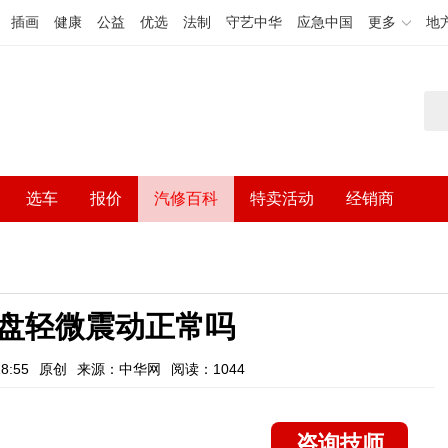
插画
健康
公益
优选
法制
守艺中华
应急中国
更多
地
选车
报价
汽修百科
特卖活动
经销商
盘轻微震动正常吗
8:55
原创
来源：中华网
阅读：1044
咨询技师