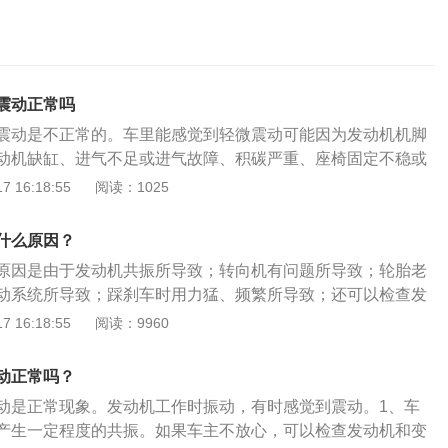
震动正常吗
震动是不正常的。车里能感觉到轻微震动可能因为发动机机脚
动机缺缸、进气不足或进气故障、积碳严重、座椅固定不稳或
解决方法：1、发动机机脚胶老化或松脱导致的，这种直接更
 16:18:55
阅读：1025
就能解决；2、发动机缺缸导致的，由于某缸失火缺缸，不工
影响到车内，建议及时检修；3、进气不足或进气故障导致
什么原因？
汽车的鼻子，如果清洗产生堵塞了就会严重抖动，建议及时清
原因是由于发动机共振所导致；转向机有问题所导致；轮胎老
导致的，由于气缸积碳、节气门积碳、火花塞积碳、进气积碳
动系统所导致；踩刹车时用力猛、频繁所导致；还可以检查发
辆震动现象，建议及时清理积碳，定期保养爱车；5、座椅固
定支架是否可靠、支撑脚是否可等。转向机有问题：汽车怠速
 16:18:55
阅读：9960
的，建议重新固定下座椅下方的轨道。一般在驾驶车辆的过程
检查方向盘传动装置的胶套是否有问题、固定方向盘传动装置
辆有轻微的震动现象，驾驶员应该及时对汽车进行检查并且找
还有检查方向盘抖动是否和发动机怠速、转向机有关系。当方
因，如果不重视汽车的震动情况，开车会有安全隐患。
动正常吗？
现抖动有时还伴随异响这种情况多为转向机卸压或助力油内有
动是正常现象。发动机工作时振动，有时感觉到震动。1、车
轮胎老旧：行驶时出现方向盘震动，如果车速不高且车身有明
产生一定程度的共振。如果车主不放心，可以检查发动机和变
情况由于轮胎在日常使用时由于擦、撞或是老旧等原因引起变