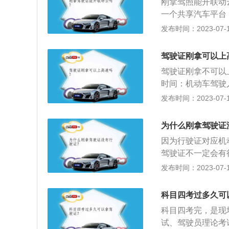
刚拿驾照能开联动
拿到驾照以后，会
一个共享汽车平台
要谨慎，一旦被扣
用共享汽车。随着
发布时间：2023-07-17
被注销。在实习期
汽车的推出主要是
验的司机陪同。
共享汽车推出之后
驾驶证刚拿可以上
共享汽车是按照时
驾驶证刚拿不可以
低一些。使用共享
时间：机动车驾驶
承担民事责任，驾
(即驾驶证正本“初
发布时间：2023-07-17
都是自动挡车型，
证日期”之日起的
在使用共享汽车之
司机在副驾驶座上
纳的押金也不同，
为什么刚拿驾驶证
好实习标志。实习
因为行驶证对应机
都能及时的看清楚
驾驶证不一定会有
惯，要慢速前行，
照”，驾驶证是对
发布时间：2023-07-17
习，通过管理部门
证上会有驾驶员个
科目四考过多久可
和有效期限等信息
科目四考完，是现
我国境内道路上行
试、驾驶员理论考
定：“车辆必须经