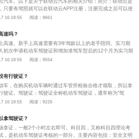
云汽车。以下是关于联动云汽车的相关介绍：简介：联动云是
有一年的实习期，车辆后面要贴上实习标志。实习期间开车需
，只要有驾照就可以在联动云APP注册，注册完成之后可以使
满12分，驾驶证是会被注销，如果是ab类驾照，扣满六分就会
经济的不断发展，人们的出行方式逐渐也越来越多样化，共享
 16:18:55
阅读：9661
不能上高速，如果有特殊情况，必须有三年或三年以上驾驶经
为了方便市民出行，现在有很多汽车厂商都推出了共享汽车，
，年轻人成为汽车的消费主力，共享汽车成为了出行的首选，
高速吗？
间和里程来计费，相对于出租车来说，共享汽车的收费价格要
上高速。新手上高速需要有3年驾龄以上的老手陪同。实习期
汽车的条件：使用共享汽车，租用人必须年满18岁，能够独立
人初次申请机动车驾驶证和增加准驾车型后的12个月为实习期
驶员需要具备C2及以上驾驶资格，因为现在大多数的共享汽车
次领证日期”之日起的12个月内)。如果实习期被延长，“初次领
 16:18:55
阅读：9554
共享汽车注册账号只能是注册人使用，不可以借给他人使用。
24个月为实习期。实习期间上高速：需要一位驾龄三年以上的老
前，需要缴纳一部分押金，有些共享汽车的种类不同，需要缴
的陪同下，才可以上高速。实习期的驾驶员开车，车后边要贴
不使用共享汽车，可以自行退还押金。
没有行驶证？
标志贴在车后窗玻璃处的醒目地方，让后车以及左右两边的车
动车，在购买机动车辆时通过车管所检验合格才领取，所以拿
车标，保持安全距离。实习期开车上路，要保持良好的开车习
行驶证。驾驶证：驾驶证全称机动车驾驶证，通常称为“驾
不可以随意变道超车。
于机动车驾驶员所需要申领的证照，是通过在“驾校”的培训和学
 16:18:55
阅读：9226
考试合格，核发许可驾驶对应类型的机动车的法律凭证。驾驶
人信息、初次领证日期、准驾车型、档案编号、有效起始日期
以拿驾驶证？
。行驶证：行驶证全称机动车行驶证，行驶证是准予机动车在
场拿证，一般2个小时左右即可。科目四，又称科目四理论考
驶的法定证件。根据《道路交通管理条例》第17条内容规
试，是机动车驾驶证考核的一部分。主要内容包括：安全文明
过车辆管理机关检验合格，领取号牌、行驶证，方准行驶。“即