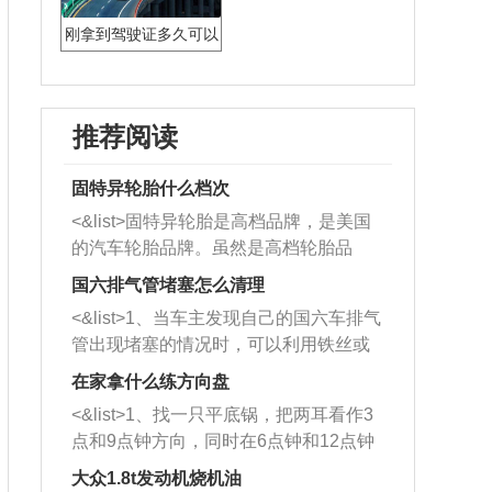
刚拿到驾驶证多久可以
上高速
推荐阅读
固特异轮胎什么档次
<&list>固特异轮胎是高档品牌，是美国
的汽车轮胎品牌。虽然是高档轮胎品
牌，但是中高低端的轮胎都有生产，这
国六排气管堵塞怎么清理
也是为了更好的开拓市场。
<&list>1、当车主发现自己的国六车排气
管出现堵塞的情况时，可以利用铁丝或
者是细棍，直接将杂物给取出来，如果
在家拿什么练方向盘
堵塞情况比较严重，也可以采取应急措
<&list>1、找一只平底锅，把两耳看作3
施。 <&list>2、直接利用木棍将所有的
点和9点钟方向，同时在6点钟和12点钟
杂物推到排气管里面的位置处，然后将
方向做一个标记。 <&list>2、双手握住
三元催化器拆解开，就可以将堵塞的东
大众1.8t发动机烧机油