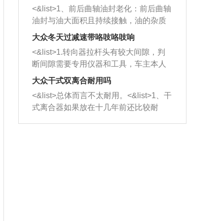
平底锅两耳，然后往左打半圈、一圈、
西取出来。但如果是因为积碳过多引起
<&list>1、前后曲轴油封老化：前后曲轴
一圈半的练习，往右同样也要打相同的
的堵塞，就需要将三元催化器泡在草酸
油封与油大面积且持续接触，油的杂质
圈数。 <&list>3、最后强调要反复练
中进行清洗。 <&list>3、也可以利用清
和发动机内持续温度变化使其密封效果
习，这样就可以形成肌肉记忆，在真实
大众冬天过减速带咯吱咯吱响
洗剂对堵塞的情况得到解决，将清洗剂
逐渐减弱，导致渗油或漏油。<&list>2、
驾驶车辆时，不需要记忆也能打好方
放在燃油箱中，与燃油混合后，车辆启
<&list>1.转向器拉杆头有较大间隙，判
活塞间隙过大：积碳会使活塞环与缸体
向。
动时，就可以和汽油一起进入到燃烧
断间隙需要专用仪器和工具，车主本人
的间隙扩大，导致机油流入燃烧室中，
室，最后形成废气排出，就可以让三元
无法制作，需要将车辆送到修理厂或4s
造成烧机油。<&list>3、机油粘度。使用
大众干式双离合耐用吗
催化器得到清洗，排气管堵塞的情况就
店；<&list>2.车辆半轴套管防尘罩破
机油粘度过小的话，同样会有烧机油现
<&list>总体而言不太耐用。<&list>1、干
能够得到解决。
裂，破裂后会出现漏油现象，使半轴磨
象，机油粘度过小具有很好的流动性，
式离合器如果放在十几年前还比较耐
损严重，磨损的半轴容易损坏，产生异
容易窜入到气缸内，参与燃烧。<&list>
用，但是由于现在的汽车发动机动力输
响；<&list>3.稳定器的转向胶套和球头
4、机油量。机油量过多，机油压力过
出越来越高，使得干式离合器散热不足
老化，一般是使用时间过长造成的。解
大，会将部分机油压入气缸内，也会出
的缺陷也逐渐暴露出来。<&list>2、由于
决方法是更换新的质量好的转向橡胶套
现烧机油。<&list>5、机油滤清器堵塞：
干式双离合的工作环境暴露在空气中，
和球头。
会导致进气不畅，使进气压力下降，形
而离合器的散热也是通离合器罩上面的
成负压，使机油在负压的情况下吸入燃
几个小孔来进行散热。但是在行驶过程
烧室引起烧机油。<&list>6、正时齿轮或
中变速箱需要换挡，就不得不使得离合
链条磨损：正时齿轮或链条的磨损会引
器频繁工作。<&list>3、长时间的低速行
起气阀和曲轴的正时不同步。由于轮齿
驶以及过于频繁的启停，导致离合器的