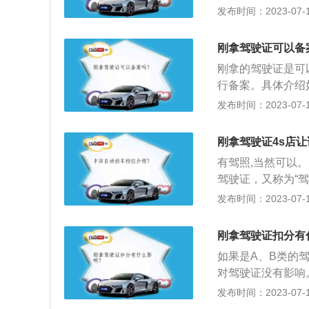
驾驶操作要求、恶
发布时间：2023-07-17
行驶证是在购买车
的临危处理方法，
领取号牌才有。行
组成，题目以案例、
码，核定载人数，
刚拿驾驶证可以备
号令实施后，科目
刚拿的驾驶证是可
试，俗称“科目四
行备案。具体介绍
惯称之为科目四考
系统中完成上传或
发布时间：2023-07-17
端、电脑端的驾驶
的数据。2.刚拿
避免的就是扣分，
刚拿驾驶证4s店让
慎被扣完12分，
有驾照,当然可以
灯，上路行驶车速
驾驶证，又称为“
证当天起拥有有效
动车需要一定的驾
发布时间：2023-07-17
的说法。简单来说
生交通事故。无证
可以进行记分、信
核发实现。这表明
刚拿驾驶证扣分有
发。
如果是A、B类的
对驾驶证没有影响
白色，不着制式服
发布时间：2023-07-17
寸：照片尺寸为32m