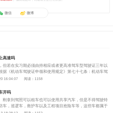
微信
微博
上高速吗
，但若在实习期必须由持相应或者更高准驾车型驾驶证三年以
根据《机动车驾驶证申领和使用规定》第七十七条：机动车驾
得驾驶公共汽车、营运客车或者执行任务的警车、消防车、救
 16:04:07
阅读：1158
以及载有爆炸物品、易燃易爆化学物品、剧毒或者放射性等危
驾驶的机动车不得牵引挂车。驾驶人在实习期内驾驶机动车上
车开吗
当由持相应或者包含其准驾车型驾驶证三年以上的驾驶人陪
。刚拿到驾照可以租车也可以使用共享汽车，但是不得驾驶特
疾人专用小型自动挡载客汽车的，可以由持有小型自动挡载客
防车，巡逻车，救护车以及工程项目抢险车等，这些车都属于
驾驶证的驾驶人陪同。在增加准驾车型后的实习期内，驾驶原
习期驾驶车辆必须悬挂统一式样的实习标志，而租车公司和共