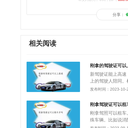
分享：
相关阅读
刚拿的驾驶证可以
新驾驶证能上高速
上的驾驶人陪同。
驶人在实习期内不
发布时间：2023-10-20
护车、工程救险车
险物品的机动车；
刚拿驾驶证可以租
高速公路行驶，应
刚拿驾照可以租车
同。其中，驾驶残
殊车辆。比如说消
汽车以上准驾车型
特殊车辆。另外实