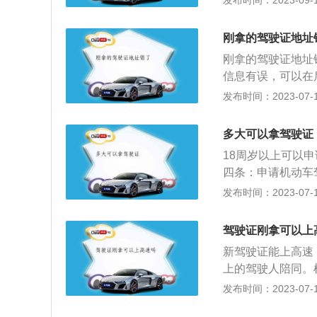
发布时间：2023-09-13
准驾车型的机动车
享汽车上都没有悬
高速，是需要有同
刚拿的驾驶证地址
刚拿到手是有一年
刚拿的驾驶证地址
其是不可以随意违
信息有误，可以在
驾驶证资格了，想
所来进行更换证件
发布时间：2023-07-17
有特别的要求，需
动车驾驶证，简称
规定进行租车。刚
车辆驾驶人员所必
通规则。根据《中
多大可以拿驾驶证
条：有下列情形之
驾驶证的有效期为
18周岁以上可以
者核发地以外的车
驾驶证后的12个
四条：申请机动车
驾驶证记载的机动
者悬挂统一式样的
动挡汽车、残疾人
发布时间：2023-07-17
的。
客车或者执行任务
以上。2、申请低
燃易爆化学物品、
者轮式专用机械车
驾驶证刚拿可以上
挂车。
车、中型客车、大
新驾驶证能上高速
在20周岁以上，
上的驾驶人陪同。
2周岁以上，60
实习期内驾驶机动
发布时间：2023-07-17
重型牵引挂车准驾
三年以上的驾驶人