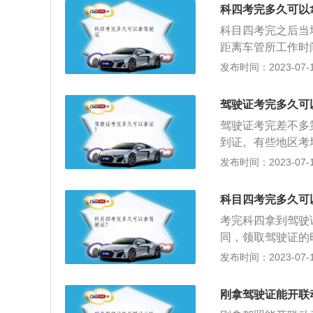
持有小型自动挡载
科四考完多久可以
科目四考完之后当
距离车管所工作时
了。在科目四考完
发布时间：2023-07-17
2至3个小时的时
寄拿证了。具体的
驾驶证考完多久可
动车驾驶证申领和
驾驶证考完差不多
小时的交通安全文
到证。有些地区考
证。驾驶车辆的许
发布时间：2023-07-17
行为，必须由专门
发的车辆驾驶许可
科目四考完多久可
习掌握交通法规知
考完科四拿到驾驶
的法律证明。科目
同，领取驾驶证的
交通事故案例警示
后，需要接受半小
发布时间：2023-07-17
领证宣誓仪式后就
可以选择去驾校自
刚拿驾驶证能开联
考完科目四驾照没