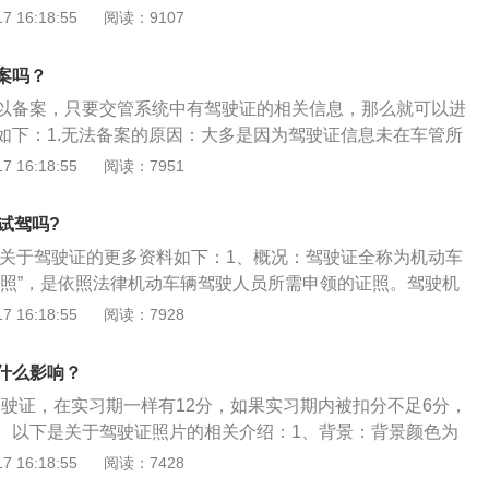
劣气象和复杂道路条件下的安全驾驶知识、爆胎等紧急情况下
 16:18:55
阅读：9107
辆的时候，去车辆管理机关——车管所检验合格并登记上牌，
以及发生交通事故后的处理知识等。科目四考试试卷由50道题
驶证上有车辆的基本信息，车牌号码，类型，品牌，发动机号
图片、动画等形式为主，满分100分，90分合格。公安部123
注册日期等信息。
案吗？
三考试分为两项内容，除路考外，又增加了安全文明常识考
以备案，只要交管系统中有驾驶证的相关信息，那么就可以进
”，考量“车德”。因为这个考试在科目三之后进行，所以大家都习
如下：1.无法备案的原因：大多是因为驾驶证信息未在车管所
试。实际在官方说法中没有科目四。考试前，学员可通过手机
者更新共享，也或者是数据延迟，导致交管系统中检测不到新
 16:18:55
阅读：7951
员模拟考试软件，学习交通法规。
到驾照开车注意事项：拿到驾照的第一年是实习期，实习期主要
毕竟新手司机道路经验不足，判断力相对还不够准确，稍有不
试驾吗?
驾驶证也白考。上路行驶前最好温习一遍不熟悉的路标和信号
。关于驾驶证的更多资料如下：1、概况：驾驶证全称为机动车
尽量要慢，并且要张贴实习标志。3.驾驶证使用：驾驶证从领
驾照”，是依照法律机动车辆驾驶人员所需申领的证照。驾驶机
期，刚拿的驾照就可以正常使用，并没有新驾驶前三天不能用
驶技能，缺少这种技能的人如果随意驾驶机动车，就有可能发
 16:18:55
阅读：7928
，取驾驶证的那一刻，持有人就可以驾车上路行驶，驾驶证也
不能上路行驶。2、注意事项：驾驶车辆的许可通过驾驶证的
息查验、以及办理交管业务。
获取驾驶证是一种具有一定格式的行为，必须由专门机关核
什么影响？
驾驶证，在实习期一样有12分，如果实习期内被扣分不足6分，
。以下是关于驾驶证照片的相关介绍：1、背景：背景颜色为
装，人像要清晰、层次丰富、神态自然、无明显畸变。2、尺
 16:18:55
阅读：7428
m、22mm，头部宽度14mm、16mm，头部长度19mm、22