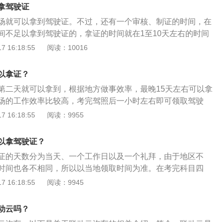
客汽车以上准驾车型驾驶证的驾驶人陪同。
拿驾驶证
场就可以拿到驾驶证。不过，还有一个审核、制证的时间，在
间不足以拿到驾驶证的，拿证的时间就在1至10天左右的时间
之后，一般等待2至3个小时左右，就可以拿到驾驶证了。如果
 16:18:55
阅读：10016
间已不在车管所工作时间内，就只能等待指定时间拿证，或者邮
科目四考试完成之后，领取驾驶证的时间规定条款，根据《机
以拿证？
使用规定》第六十条：申请人考试合格后，应当接受不少于半
第二天就可以拿到，根据地方做事效率，最晚15天左右可以拿
明驾驶常识和交通事故案例警示教育，并参加领证宣誓仪式。
场的工作效率比较高，考完驾照后一小时左右即可领取驾驶
可通过颁发驾驶执照来实现。这表明，取得驾照是一定形式的
 16:18:55
阅读：9955
机构颁发。国际上对驾照的定义是“为了驾驶汽车，主管当局颁
证书”。机动车驾驶证是指依法可以学习驾驶汽车的人，经过学
以拿驾驶证？
识和驾驶技术后，通过管理部门考试，发给可以驾驶某种汽车
证的天数分为当天、一个工作日以及一个礼拜，由于地区不
四考试合格后，要接受至少30分钟的交通安全文明驾驶常识和
时间也各不相同，所以以当地领取时间为准。在考完科目四
教育，还要参加领证宣誓仪式，然后车管所才会颁发驾驶证。
时的交通事故案例警示教育，参加领证宣誓仪式，有些地区在
 16:18:55
阅读：9945
可以领取驾驶证。如果学员所在地区不是当天发放驾驶证，则
行领取、去车管所自行领取或者选择邮寄的方式，运费自理。
动云吗？
有领取到之前，千万不能开车上路，无证驾驶后果很严重。在