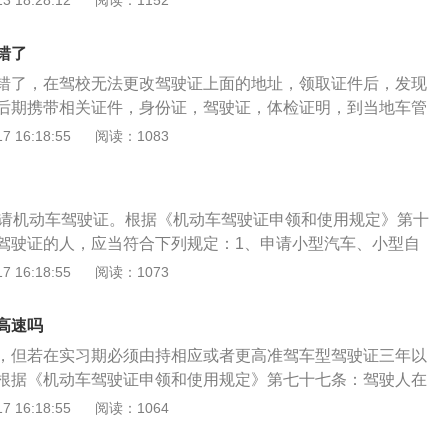
 18:28:12
阅读：1152
时不受上述限制。
挂该标志，所以需要自己携带悬挂实习标志。不能单独开车上
样或者更高车型驾驶证3年以上的司机陪同上高速的。驾驶证
错了
的实习期，实习期的驾驶员，开车上路注意的事项有很多，尤
错了，在驾校无法更改驾驶证上面的地址，领取证件后，发现
章，第一次违章还可以处理，但是违章两次后，那就直接取消
后期携带相关证件，身份证，驾驶证，体检证明，到当地车管
要拿到驾驶证，还得重新考一遍。有些租车公司对实习驾驶员
，更换证件的同时，将相关错误信息更改。中华人民共和国机
 16:18:55
阅读：1083
要对驾驶证进行审核，审核通过才能租车。要按照租车公司的
驾驶证，又作驾照，是依照中华人民共和国法律而制定的机动
拿到驾驶证是可以租车的，行驶的时候注意行车事项，遵守交
需申领的证照。《机动车驾驶证申领和使用规定》第六十六
华人民共和国道路交通安全法实施条例》第二十二条，机动车
一的，机动车驾驶人应当在三十日内到机动车驾驶证核发地或
6年，本条例另有规定的除外。机动车驾驶人初次申领机动车
申请机动车驾驶证。根据《机动车驾驶证申领和使用规定》第十
辆管理所申请换证：（一）在车辆管理所管辖区域内，机动车
月为实习期。在实习期内驾驶机动车的，应当在车身后部粘贴或
驾驶证的人，应当符合下列规定：1、申请小型汽车、小型自
车驾驶人信息发生变化的；（二）机动车驾驶证损毁无法辨认
实习标志。机动车驾驶人在实习期内不得驾驶公共汽车、营运
专用小型自动挡载客汽车、轻便摩托车准驾车型的，在18周岁
 16:18:55
阅读：1073
的警车、消防车、救护车、工程救险车以及载有爆炸物品、易
速载货汽车、三轮汽车、普通三轮摩托车、普通二轮摩托车或
剧毒或者放射性等危险物品的机动车；驾驶的机动车不得牵引
准驾车型的，在18周岁以上，60周岁以下。3、申请城市公交
高速吗
型货车、轻型牵引挂车、无轨电车或者有轨电车准驾车型的，
，但若在实习期必须由持相应或者更高准驾车型驾驶证三年以
60周岁以下。4、申请大型客车、重型牵引挂车准驾车型的，在2
根据《机动车驾驶证申领和使用规定》第七十七条：驾驶人在
周岁以下。5、接受全日制驾驶职业教育的学生，申请大型客车、
车上高速公路行驶，应当由持相应或者包含其准驾车型驾驶证
 16:18:55
阅读：1064
车型的，在19周岁以上，60周岁以下。
陪同。其中，驾驶残疾人专用小型自动挡载客汽车的，可以由