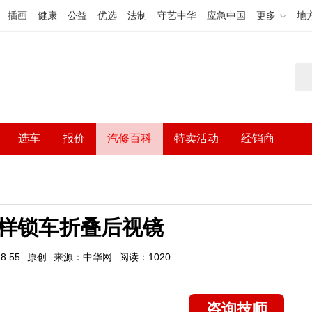
插画
健康
公益
优选
法制
守艺中华
应急中国
更多
地
选车
报价
汽修百科
特卖活动
经销商
样锁车折叠后视镜
8:55
原创
来源：中华网
阅读：1020
咨询技师