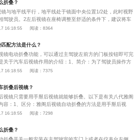
么折叠？
视镜与地平线平行，地平线处于镜面中央位置1/2处，此时视野
相驾驶员。2左后视镜在座椅调整至舒适的条件下，建议将车
/4，地平线占后视镜1/2。3右后视镜先把地平线调到占右后视
 16:18:55
阅读：8364
身占后视镜的1/4即可。
叠匹配方法是什么？
视镜电动折叠功能，可以通过主驾驶左前方的门板按钮即可完
是关于汽车后视镜作用的介绍：1、简介：为了驾驶员操作方
事故的发生，保障人身安全，汽车上必须安装后视镜，且所有
 16:18:55
阅读：7375
整方向。驾驶员坐在驾驶室座位上直接获取汽车后方，侧方和
2、视界三要素：视界就是指镜面所能够反映到的范围。业界
车折叠后视镜？
法：即驾驶者眼睛与后视镜的距离，后视镜的尺寸大小和后视
后视镜只需要用手掰后视镜就能够折叠。以下是有关八代雅阁
后视镜的距离和尺寸相同时，镜面的曲率半径越小，镜面反映
内容：1、区分：雅阁后视镜自动折叠的方法是用手掰后视
面的曲率半径相同时，镜面的尺寸越大，镜面反映的视界越
电动折叠，锁车以后后视镜会自动折叠起来。2、功能：具有
 16:18:55
阅读：7298
，在通过狭窄路段的时候可以收缩起来，提高车子的通过性。
的时候，也可以把后视镜折叠起来，能够保护镜面。
么折叠？
动折叠开关一般安装在主驾驶室的车门上或者在仪表台左侧。