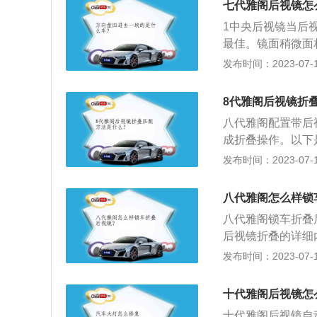
七代雅阁后视镜怎
1中央后视镜当后
最佳。镜面稍微面
身映像露出后视镜1
发布时间：2023-07-17
镜的2/3，同时车
8代雅阁后视镜折
八代雅阁配置带后
成折叠操作。以下
便，防止行车安全
发布时间：2023-07-17
后视镜都必须能调
下方等外部信息。
八代雅阁怎么样锁
有视界三要素的提
八代雅阁锁车折叠
镜的曲率半径。当
后视镜折叠的详细
的视界越大。当镜
镜，但如果有加装
发布时间：2023-07-17
大。
折叠功能的后视镜
在驾驶员离开车子
十代雅阁后视镜怎
十代雅阁后视镜自