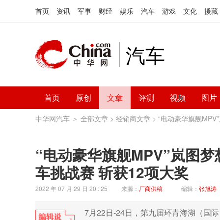
首页
资讯
军事
财经
娱乐
汽车
游戏
文化
援藏
汽车
首页
原创
文章
评测
视频
图片
中华网汽车
＞
全部文章
>
经销商文章
> “电动豪华旗舰MP
“电动豪华旗舰MPV”岚图梦
车挑战赛 斩获12项大奖
2022 年 07 月 29 日 20 : 25
来源：
厂商供稿
编辑：
张旭涛
7月22日-24日，第九届环青海湖（