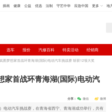
插画
健康
公益
优选
法制
守艺中华
应急中国
更多
地
选车
报价
汽修百科
特卖活动
经销商
V”岚图梦想家首战环青海湖(国际)电动汽车挑战赛 斩获12项大奖
想家首战环青海湖(国际)电动汽
分享：
微信
微博
国际）电动汽车挑战赛，在青海省西宁、青海湖成功举行，共有