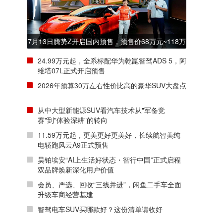
7月13日腾势Z开启国内预售，预售价68万元~118万
元
24.99万元起，全系标配华为乾崑智驾ADS 5，阿
维塔07L正式开启预售
2026年预算30万左右性价比高的豪华SUV大盘点
从中大型新能源SUV看汽车技术从"军备竞
赛"到"体验深耕"的转向
11.59万元起，更美更好更美好，长续航智美纯
电轿跑风云A9正式预售
昊铂埃安“AI上生活好状态・智行中国”正式启程
双品牌焕新深化用户价值
会员、严选、回收“三线并进”，闲鱼二手车全面
升级车商经营基建
智驾电车SUV买哪款好？这份清单请收好