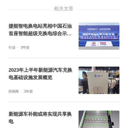
相关文章
从“UOTTA”智能换电体系到“盒芯”换电站，优
品车致力于为经营者提供便捷、高效的换电服
捷能智电换电站亮相中国石油
务。随着全国各地商用车电动化的不断推进，
首座智能超级充换电综合示范
站
优品运营模式将迎来更为广阔的发展机遇。
行业
3年前
2023年上半年新能源汽车充换
电基础设施发展概览
经销商
3年前
新能源车补能或将实现共享换
电