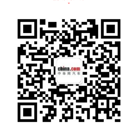
物流车市场，优品车推出可以灵活布置、搬移
便捷的“盒芯”换电站。这种“盒芯”换电站，目前
已可以适配多款轻型物流车，配置有智能化无
人控制的换电装置，可以在3分钟内完成换
电。同时根据企业的运量需求，电池的配置可
以选择12-36块，可以满足全天的高效率不间
断运营。另外该换电站和车辆，还可以选择“优
启航”金融，首付仅需20%，5年超长贷款周
期，而每月的支出，相比油车，最高可以节省
30%，对众多城市的中小型运输企业来说，优
品车这一模式，对实现交通运输新能源化，是
极大的助力。