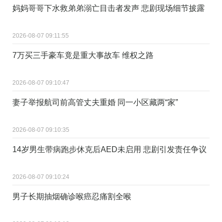
妈妈哥哥下水救弟弟溺亡目击者发声 悲剧现场细节披露
2026-08-07 09:11:55
7万买三手豪车竟是重大事故车 维权之路
2026-08-07 09:10:47
妻子举报航司前高管丈夫重婚 同一小区藏两“家”
2026-08-07 09:10:35
14岁男生带病跑步休克后AED未启用 悲剧引发责任争议
2026-08-07 09:10:24
男子长期抽烟确诊喉癌忍痛割全喉