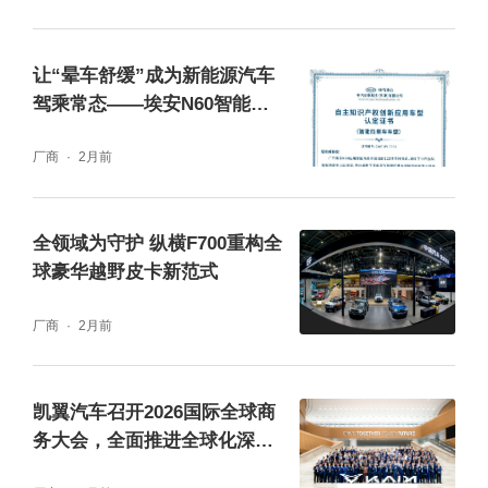
让“晕车舒缓”成为新能源汽车
驾乘常态——埃安N60智能防
晕车创新技术应用深度解读
厂商
2月前
全领域为守护 纵横F700重构全
球豪华越野皮卡新范式
厂商
2月前
凯翼汽车召开2026国际全球商
务大会，全面推进全球化深耕
战略